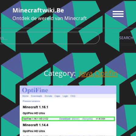
Ga
Minecraftwiki.be
naar
de
Ontdek de wereld van Minecraft
inhoud
SEARCH
Category:
Java
,
Optifin