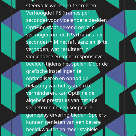
sfeervolle werelden te creëren.
Verhoogde FPS (frames per
seconde) voor vloeiendere beelden
OptiFine staat bekend om zijn
vermogen om de FPS (frames per
seconde) in Minecraft aanzienlijk te
verhogen, wat resulteert in
vloeiendere en meer responsieve
beelden tijdens het spelen. Door de
grafische instellingen te
optimaliseren en onnodige
belasting van het systeem te
verminderen, kan OptiFine de
algehele prestaties van het spel
verbeteren en een soepelere
gameplay-ervaring bieden. Spelers
kunnen genieten van een betere
beeldkwaliteit en meer stabiele