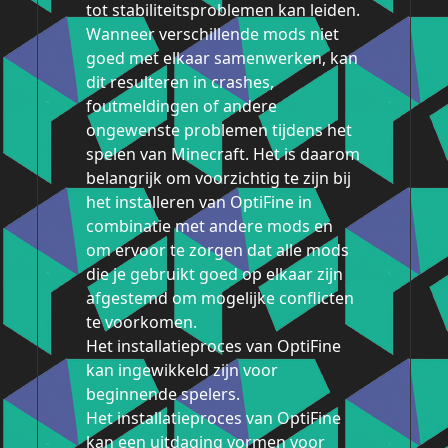
tot stabiliteitsproblemen kan leiden.
Wanneer verschillende mods niet
goed met elkaar samenwerken, kan
dit resulteren in crashes,
foutmeldingen of andere
ongewenste problemen tijdens het
spelen van Minecraft. Het is daarom
belangrijk om voorzichtig te zijn bij
het installeren van OptiFine in
combinatie met andere mods en
om ervoor te zorgen dat alle mods
die je gebruikt goed op elkaar zijn
afgestemd om mogelijke conflicten
te voorkomen.
Het installatieproces van OptiFine
kan ingewikkeld zijn voor
beginnende spelers.
Het installatieproces van OptiFine
kan een uitdaging vormen voor