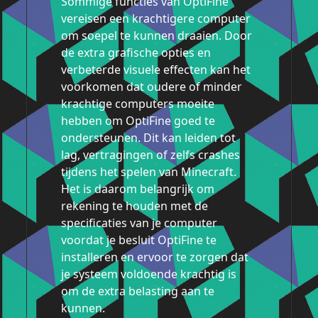
Sommige functies van OptiFine
vereisen een krachtigere computer
om soepel te kunnen draaien. Door
de extra grafische opties en
verbeterde visuele effecten kan het
voorkomen dat oudere of minder
krachtige computers moeite
hebben om OptiFine goed te
ondersteunen. Dit kan leiden tot
lag, vertragingen of zelfs crashes
tijdens het spelen van Minecraft.
Het is daarom belangrijk om
rekening te houden met de
specificaties van je computer
voordat je besluit OptiFine te
installeren en ervoor te zorgen dat
je systeem voldoende krachtig is
om de extra belasting aan te
kunnen.