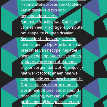
Het installatieproces van OptiFine
kan ingewikkeld zijn voor
beginnende spelers.
Sommige functies van OptiFine
vereisen een krachtigere computer
om soepel te kunnen draaien.
Bepaalde shaders en grafische
instellingen in OptiFine kunnen de
prestaties van het spel negatief
beïnvloeden op oudere systemen.
Updates van Minecraft kunnen
ervoor zorgen dat OptiFine tijdelijk
niet werkt totdat er een nieuwe
compatibele versie beschikbaar is.
OptiFine is een externe mod en
wordt niet officieel ondersteund
door Mojang, wat kan leiden tot
problemen bij het gebruik ervan.