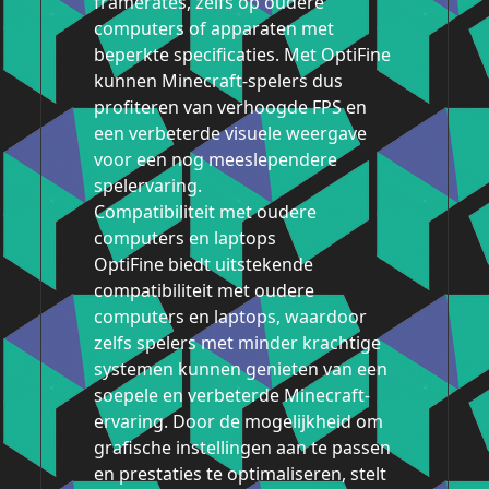
framerates, zelfs op oudere
computers of apparaten met
beperkte specificaties. Met OptiFine
kunnen Minecraft-spelers dus
profiteren van verhoogde FPS en
een verbeterde visuele weergave
voor een nog meeslependere
spelervaring.
Compatibiliteit met oudere
computers en laptops
OptiFine biedt uitstekende
compatibiliteit met oudere
computers en laptops, waardoor
zelfs spelers met minder krachtige
systemen kunnen genieten van een
soepele en verbeterde Minecraft-
ervaring. Door de mogelijkheid om
grafische instellingen aan te passen
en prestaties te optimaliseren, stelt