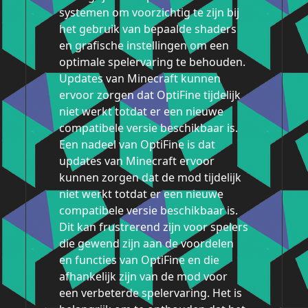
systemen om voorzichtig te zijn bij
het gebruik van bepaalde shaders
en grafische instellingen om een
optimale spelervaring te behouden.
Updates van Minecraft kunnen
ervoor zorgen dat OptiFine tijdelijk
niet werkt totdat er een nieuwe
compatibele versie beschikbaar is.
Een nadeel van OptiFine is dat
updates van Minecraft ervoor
kunnen zorgen dat de mod tijdelijk
niet werkt totdat er een nieuwe
compatibele versie beschikbaar is.
Dit kan frustrerend zijn voor spelers
die gewend zijn aan de voordelen
en functies van OptiFine en die
afhankelijk zijn van de mod voor
een verbeterde spelervaring. Het is