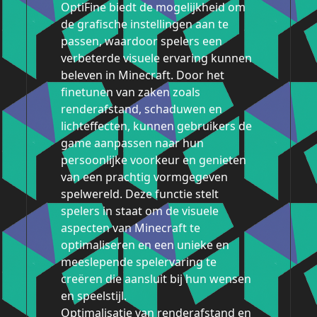
OptiFine biedt de mogelijkheid om
de grafische instellingen aan te
passen, waardoor spelers een
verbeterde visuele ervaring kunnen
beleven in Minecraft. Door het
finetunen van zaken zoals
renderafstand, schaduwen en
lichteffecten, kunnen gebruikers de
game aanpassen naar hun
persoonlijke voorkeur en genieten
van een prachtig vormgegeven
spelwereld. Deze functie stelt
spelers in staat om de visuele
aspecten van Minecraft te
optimaliseren en een unieke en
meeslepende spelervaring te
creëren die aansluit bij hun wensen
en speelstijl.
Optimalisatie van renderafstand en