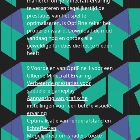
manieren om je Minecraft-ervaring
te verbeteren en tegelijkertijd de
prestaties van het spel te
optimaliseren, is OptiFine zeker het
proberen waard. Download de mod
vandaag nog en ontdek alle
geweldige functies die het te bieden
heeft!
9 Voordelen van OptiFine 1 voor een
Ultieme Minecraft Ervaring
Verbeterde prestaties voor
soepelere gameplay
Aanpassing van grafische
instellingen voor een betere visuele
ervaring
Optimalisatie van renderafstand en
lichteffecten
Mogelijkheid om shaders toe te