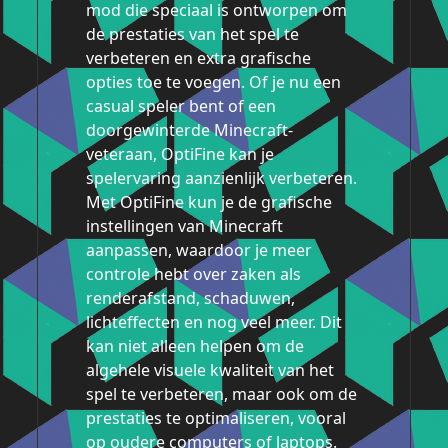
mod die speciaal is ontworpen om
de prestaties van het spel te
verbeteren en extra grafische
opties toe te voegen. Of je nu een
casual speler bent of een
doorgewinterde Minecraft-
veteraan, OptiFine kan je
spelervaring aanzienlijk verbeteren.
Met OptiFine kun je de grafische
instellingen van Minecraft
aanpassen, waardoor je meer
controle hebt over zaken als
renderafstand, schaduwen,
lichteffecten en nog veel meer. Dit
kan niet alleen helpen om de
algehele visuele kwaliteit van het
spel te verbeteren, maar ook om de
prestaties te optimaliseren, vooral
op oudere computers of laptops.