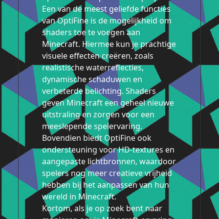
Een van de meest geliefde functies
van OptiFine is de mogelijkheid om
shaders toe te voegen aan
Minecraft. Hiermee kun je prachtige
visuele effecten creëren, zoals
realistische waterreflecties,
dynamische schaduwen en
verbeterde belichting. Shaders
geven Minecraft een geheel nieuwe
uitstraling en zorgen voor een
meeslepende spelervaring.
Bovendien biedt OptiFine ook
ondersteuning voor HD-textures en
aangepaste lichtbronnen, waardoor
spelers nog meer creatieve vrijheid
hebben bij het aanpassen van hun
wereld in Minecraft.
Kortom, als je op zoek bent naar