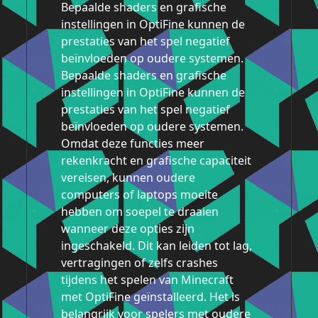
Bepaalde shaders en grafische
instellingen in OptiFine kunnen de
prestaties van het spel negatief
beïnvloeden op oudere systemen.
Bepaalde shaders en grafische
instellingen in OptiFine kunnen de
prestaties van het spel negatief
beïnvloeden op oudere systemen.
Omdat deze functies meer
rekenkracht en grafische capaciteit
vereisen, kunnen oudere
computers of laptops moeite
hebben om soepel te draaien
wanneer deze opties zijn
ingeschakeld. Dit kan leiden tot lag,
vertragingen of zelfs crashes
tijdens het spelen van Minecraft
met OptiFine geïnstalleerd. Het is
belangrijk voor spelers met oudere