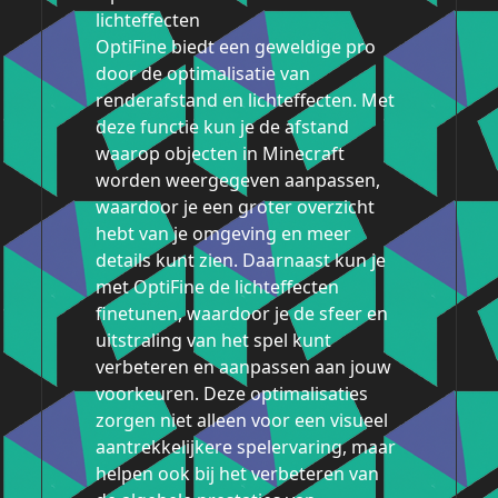
lichteffecten
OptiFine biedt een geweldige pro
door de optimalisatie van
renderafstand en lichteffecten. Met
deze functie kun je de afstand
waarop objecten in Minecraft
worden weergegeven aanpassen,
waardoor je een groter overzicht
hebt van je omgeving en meer
details kunt zien. Daarnaast kun je
met OptiFine de lichteffecten
finetunen, waardoor je de sfeer en
uitstraling van het spel kunt
verbeteren en aanpassen aan jouw
voorkeuren. Deze optimalisaties
zorgen niet alleen voor een visueel
aantrekkelijkere spelervaring, maar
helpen ook bij het verbeteren van