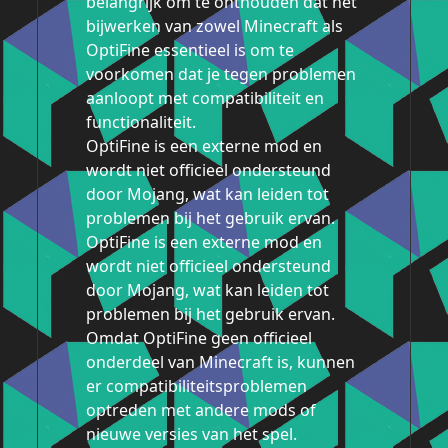
belangrijk om te onthouden dat het
bijwerken van zowel Minecraft als
OptiFine essentieel is om te
voorkomen dat je tegen problemen
aanloopt met compatibiliteit en
functionaliteit.
OptiFine is een externe mod en
wordt niet officieel ondersteund
door Mojang, wat kan leiden tot
problemen bij het gebruik ervan.
OptiFine is een externe mod en
wordt niet officieel ondersteund
door Mojang, wat kan leiden tot
problemen bij het gebruik ervan.
Omdat OptiFine geen officieel
onderdeel van Minecraft is, kunnen
er compatibiliteitsproblemen
optreden met andere mods of
nieuwe versies van het spel.