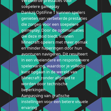
Verbeterde prestaties voor
soepelere gameplay
Dankzij OptiFine 1 kunnen spelers
genieten van verbeterde prestaties
die zorgen voor een soepelere
gameplay. Door de optimalisaties
die deze mod biedt, kunnen
Minecraft-spelers met meer gemak
en minder haperingen door hun
avonturen navigeren. Dit resulteert
in een vloeiendere en responsievere
spelervaring, waardoor je volledig
kunt opgaan in de wereld van
Minecraft zonder afgeleid te
worden door technische
beperkingen.
Aanpassing van grafische
instellingen voor een betere visuele
ervaring