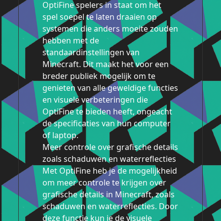
OptiFine spelers in staat om het
spel soepel te laten draaien op
systemen die anders moeite zouden
hebben met de
standaardinstellingen van
Minecraft. Dit maakt het voor een
breder publiek mogelijk om te
genieten van alle geweldige functies
en visuele verbeteringen die
OptiFine te bieden heeft, ongeacht
de specificaties van hun computer
of laptop.
Meer controle over grafische details
zoals schaduwen en waterreflecties
Met OptiFine heb je de mogelijkheid
om meer controle te krijgen over
grafische details in Minecraft, zoals
schaduwen en waterreflecties. Door
deze functie kun je de visuele