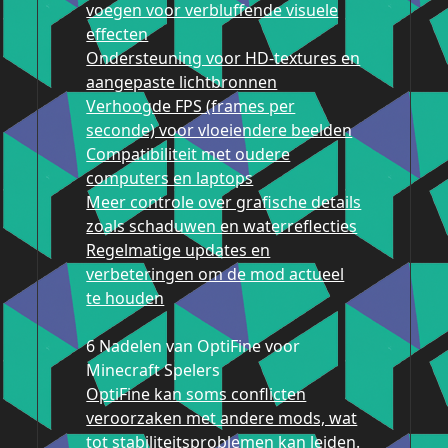
voegen voor verbluffende visuele
effecten
Ondersteuning voor HD-textures en
aangepaste lichtbronnen
Verhoogde FPS (frames per
seconde) voor vloeiendere beelden
Compatibiliteit met oudere
computers en laptops
Meer controle over grafische details
zoals schaduwen en waterreflecties
Regelmatige updates en
verbeteringen om de mod actueel
te houden
6 Nadelen van OptiFine voor
Minecraft Spelers
OptiFine kan soms conflicten
veroorzaken met andere mods, wat
tot stabiliteitsproblemen kan leiden.