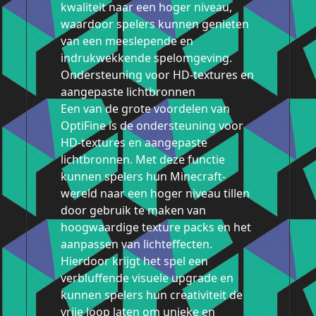
kwaliteit naar een hoger niveau,
waardoor spelers kunnen genieten
van een meeslepende en
indrukwekkende spelomgeving.
Ondersteuning voor HD-textures en
aangepaste lichtbronnen
Een van de grote voordelen van
OptiFine is de ondersteuning voor
HD-textures en aangepaste
lichtbronnen. Met deze functie
kunnen spelers hun Minecraft-
wereld naar een hoger niveau tillen
door gebruik te maken van
hoogwaardige texture packs en het
aanpassen van lichteffecten.
Hierdoor krijgt het spel een
verbluffende visuele upgrade en
kunnen spelers hun creativiteit de
vrije loop laten om unieke en