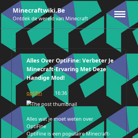
Ga
Minecraftwiki.be
naar
de
Ontdek de wereld van Minecraft
inhoud
Alles Over OptiFine: Verbeter Je
Minecraft-Ervaring Met Deze
Handige Mod!
optifin
16:36
Alles wat je moet weten over
OptiFine
OptiFine is een populaire Minecraft-