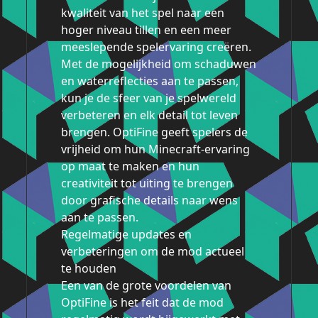
kwaliteit van het spel naar een
hoger niveau tillen en een meer
meeslepende spelervaring creëren.
Met de mogelijkheid om schaduwen
en waterreflecties aan te passen,
kun je de sfeer van je spelwereld
verbeteren en elk detail tot leven
brengen. OptiFine geeft spelers de
vrijheid om hun Minecraft-ervaring
op maat te maken en hun
creativiteit tot uiting te brengen
door grafische details naar wens
aan te passen.
Regelmatige updates en
verbeteringen om de mod actueel
te houden
Een van de grote voordelen van
OptiFine is het feit dat de mod