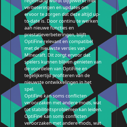
regelmatig wordt bijgewerkt met
verbeteringen en updates om
ervoor te zorgen dat deze altijd up-
to-date is. Door continu te werken
aan nieuwe functies en
prestatieverbeteringen, blijft
OptiFine relevant en compatibel
met de nieuwste versies van
Minecraft. Dit zorgt ervoor dat
spelers kunnen blijven genieten van
de voordelen van OptiFine en
tegelijkertijd profiteren van de
nieuwste ontwikkelingen in het
spel.
OptiFine kan soms conflicten
veroorzaken met andere mods, wat
tot stabiliteitsproblemen kan leiden.
OptiFine kan soms conflicten
veroorzaken met andere mods, wat