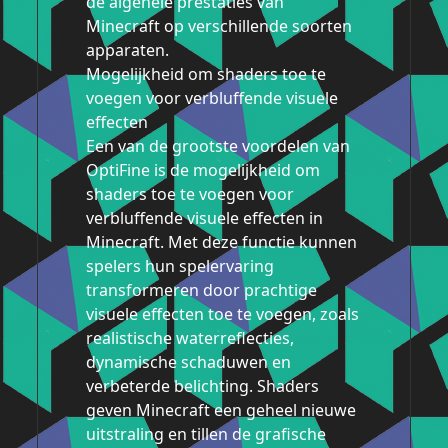
de algehele prestaties van
Minecraft op verschillende soorten
apparaten.
Mogelijkheid om shaders toe te
voegen voor verbluffende visuele
effecten
Een van de grootste voordelen van
OptiFine is de mogelijkheid om
shaders toe te voegen voor
verbluffende visuele effecten in
Minecraft. Met deze functie kunnen
spelers hun spelervaring
transformeren door prachtige
visuele effecten toe te voegen, zoals
realistische waterreflecties,
dynamische schaduwen en
verbeterde belichting. Shaders
geven Minecraft een geheel nieuwe
uitstraling en tillen de grafische