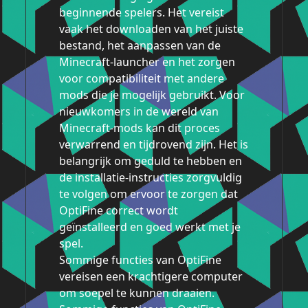
beginnende spelers. Het vereist
vaak het downloaden van het juiste
bestand, het aanpassen van de
Minecraft-launcher en het zorgen
voor compatibiliteit met andere
mods die je mogelijk gebruikt. Voor
nieuwkomers in de wereld van
Minecraft-mods kan dit proces
verwarrend en tijdrovend zijn. Het is
belangrijk om geduld te hebben en
de installatie-instructies zorgvuldig
te volgen om ervoor te zorgen dat
OptiFine correct wordt
geïnstalleerd en goed werkt met je
spel.
Sommige functies van OptiFine
vereisen een krachtigere computer
om soepel te kunnen draaien.