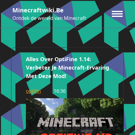
Ga
Minecraftwiki.be
naar
de
Ontdek de wereld van Minecraft
inhoud
Alles Over OptiFine 1.14:
Verbeter Je Minecraft-Ervaring
Met Deze Mod!
optifin
16:36