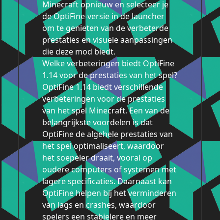
Minecraft opnieuw en selecteer je
de OptiFine-versie in de launcher
om te genieten van de verbeterde
prestaties en visuele aanpassingen
die deze mod biedt.
Welke verbeteringen biedt OptiFine
1.14 voor de prestaties van het spel?
OptiFine 1.14 biedt verschillende
verbeteringen voor de prestaties
van het spel Minecraft. Een van de
belangrijkste voordelen is dat
OptiFine de algehele prestaties van
het spel optimaliseert, waardoor
het soepeler draait, vooral op
oudere computers of systemen met
lagere specificaties. Daarnaast kan
OptiFine helpen bij het verminderen
van lags en crashes, waardoor
spelers een stabielere en meer