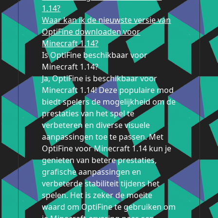
1.14?
Waar kan ik de nieuwste versie van
OptiFine downloaden voor
Minecraft 1.14?
Is OptiFine beschikbaar voor
Minecraft 1.14?
Ja, OptiFine is beschikbaar voor
Minecraft 1.14! Deze populaire mod
biedt spelers de mogelijkheid om de
prestaties van het spel te
verbeteren en diverse visuele
aanpassingen toe te passen. Met
OptiFine voor Minecraft 1.14 kun je
genieten van betere prestaties,
grafische aanpassingen en
verbeterde stabiliteit tijdens het
spelen. Het is zeker de moeite
waard om OptiFine te gebruiken om