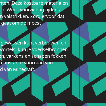
anten. Deze kostbare materialen
n. Wees voorzichtig tijdens
n valstrikken. Zorg ervoor dat
in gaat om de meest
 je gewassen kunt verbouwen en
wortels, kun je voedselbronnen
ien, varkens en schapen fokken
n constante voorraad van
ld van Minecraft.