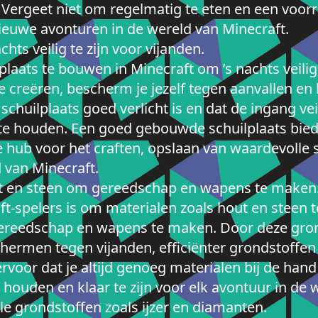
Vergeet niet om regelmatig te eten en een voorr
 nieuwe avonturen in de wereld van Minecraft.
hts veilig te zijn voor vijanden.
plaats te bouwen in Minecraft om ’s nachts veilig
e creëren, bescherm je jezelf tegen aanvallen en 
chuilplaats goed verlicht is en dat de ingang vei
te houden. Een goed gebouwde schuilplaats biedt
 hub voor het craften, opslaan van waardevolle s
 van Minecraft.
ut en steen om gereedschap en wapens te maken
aft-spelers is om materialen zoals hout en steen
reedschap en wapens te maken. Door deze grond
schermen tegen vijanden, efficiënter grondstoffen
ervoor dat je altijd genoeg materialen bij de ha
houden en klaar te zijn voor elk avontuur in de 
e grondstoffen zoals ijzer en diamanten.