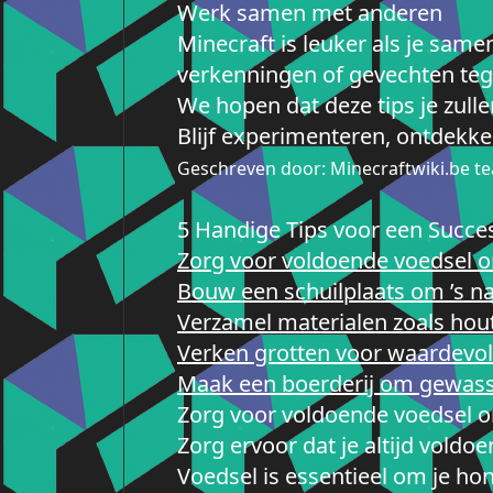
Werk samen met anderen
Minecraft is leuker als je sam
verkenningen of gevechten teg
We hopen dat deze tips je zull
Blijf experimenteren, ontdekke
Geschreven door: Minecraftwiki.be t
5 Handige Tips voor een Succes
Zorg voor voldoende voedsel o
Bouw een schuilplaats om ’s nac
Verzamel materialen zoals ho
Verken grotten voor waardevoll
Maak een boerderij om gewass
Zorg voor voldoende voedsel o
Zorg ervoor dat je altijd voldo
Voedsel is essentieel om je ho