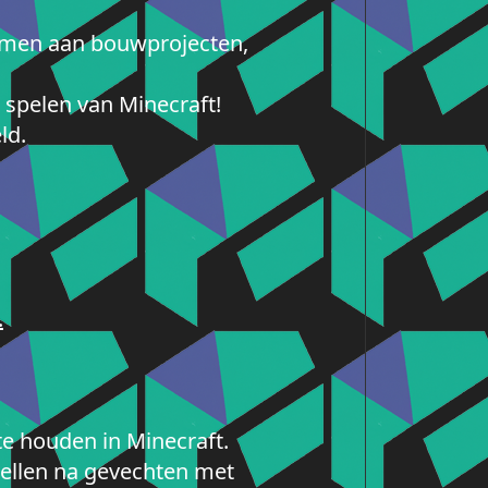
samen aan bouwprojecten,
 spelen van Minecraft!
ld.
.
 te houden in Minecraft.
stellen na gevechten met