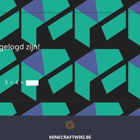
elogd zijn!
3
+
4
=
MINECRAFTWIKI.BE