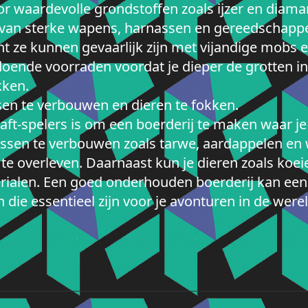
or waardevolle grondstoffen zoals ijzer en diam
n van sterke wapens, harnassen en gereedschappe
t ze kunnen gevaarlijk zijn met vijandige mobs e
doende voorraden voordat je dieper de grotten 
kken.
en te verbouwen en dieren te fokken.
craft-spelers is om een boerderij te maken waar
ssen te verbouwen zoals tarwe, aardappelen en 
 te overleven. Daarnaast kun je dieren zoals koe
erialen. Een goed onderhouden boerderij kan ee
die essentieel zijn voor je avonturen in de were