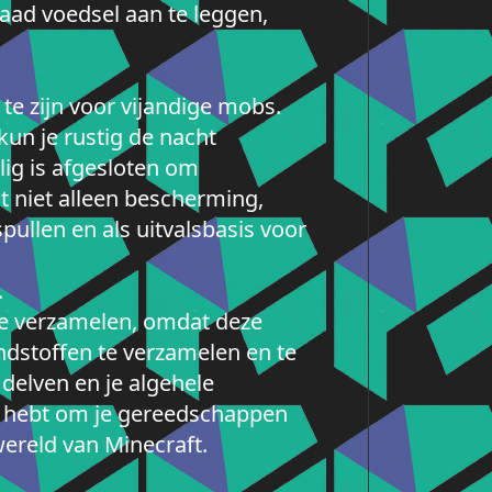
aad voedsel aan te leggen,
 te zijn voor vijandige mobs.
kun je rustig de nacht
lig is afgesloten om
 niet alleen bescherming,
pullen en als uitvalsbasis voor
.
 te verzamelen, omdat deze
stoffen te verzamelen en te
 delven en je algehele
nd hebt om je gereedschappen
wereld van Minecraft.