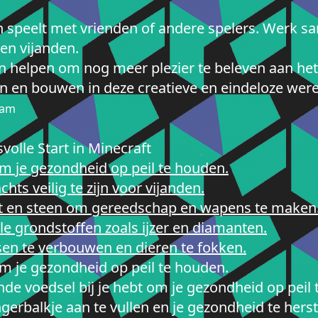
en speelt met vrienden of andere spelers. Werk 
en vijanden.
en helpen om nog meer plezier te beleven aan het
n en bouwen in deze creatieve en eindeloze were
eam
volle Start in Minecraft
m je gezondheid op peil te houden.
hts veilig te zijn voor vijanden.
ut en steen om gereedschap en wapens te maken
e grondstoffen zoals ijzer en diamanten.
en te verbouwen en dieren te fokken.
m je gezondheid op peil te houden.
ende voedsel bij je hebt om je gezondheid op peil
ngerbalkje aan te vullen en je gezondheid te her