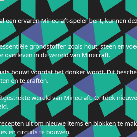
f al een ervaren Minecraft-speler bent, kunnen de
ssentiële grondstoffen zoals hout, steen en voe
 overleven in de wereld van Minecraft.
laats bouwt voordat het donker wordt. Dit besch
ten en te craften.
itgestrekte wereld van Minecraft. Ontdek nieuw
ld.
g recepten uit om nieuwe items en blokken te ma
s en circuits te bouwen.