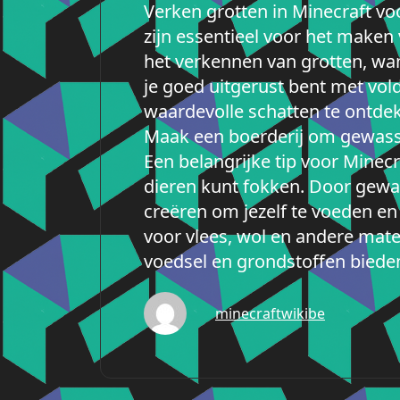
Verken grotten in Minecraft vo
zijn essentieel voor het make
het verkennen van grotten, wan
je goed uitgerust bent met vol
waardevolle schatten te ontde
Maak een boerderij om gewass
Een belangrijke tip voor Mine
dieren kunt fokken. Door gewa
creëren om jezelf te voeden en
voor vlees, wol en andere mat
voedsel en grondstoffen bieden 
minecraftwikibe