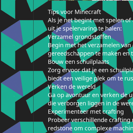
Tips voor Minecraft
Als je net begint met spelen o
uit je spelervaring te halen:
Verzamel grondstoffen
Begin met het verzamelen van e
gereedschappen te maken en te
Bouw een schuilplaats
Zorg ervoor dat je een schuilp
biedt een veilige plek om te rus
Verken de wereld
Ga op avontuur en verken de u
die verborgen liggen in de were
Experimenteer met crafting
Probeer verschillende craftin
redstone om complexe machine