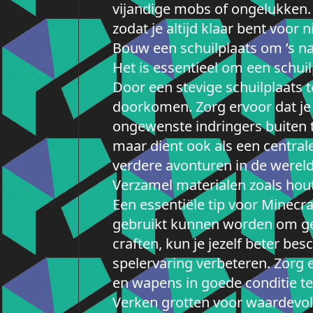
vijandige mobs of ongelukken. 
zodat je altijd klaar bent voor
Bouw een schuilplaats om ’s nac
Het is essentieel om een schuil
Door een stevige schuilplaats t
doorkomen. Zorg ervoor dat je s
ongewenste indringers buiten 
maar dient ook als een centrale
verdere avonturen in de wereld
Verzamel materialen zoals ho
Een essentiële tip voor Minecr
gebruikt kunnen worden om ge
craften, kun je jezelf beter be
spelervaring verbeteren. Zorg 
en wapens in goede conditie te 
Verken grotten voor waardevoll