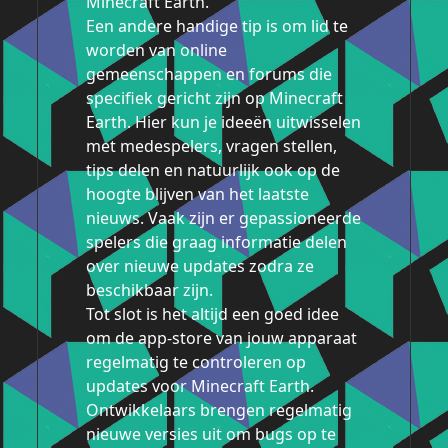
Minecraft Earth.
Een andere handige tip is om lid te
worden van online
gemeenschappen en forums die
specifiek gericht zijn op Minecraft
Earth. Hier kun je ideeën uitwisselen
met medespelers, vragen stellen,
tips delen en natuurlijk ook op de
hoogte blijven van het laatste
nieuws. Vaak zijn er gepassioneerde
spelers die graag informatie delen
over nieuwe updates zodra ze
beschikbaar zijn.
Tot slot is het altijd een goed idee
om de app-store van jouw apparaat
regelmatig te controleren op
updates voor Minecraft Earth.
Ontwikkelaars brengen regelmatig
nieuwe versies uit om bugs op te