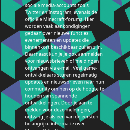
sociale media-accounts zoals
Twitter en Instagram, evenals de
officiële Minecraft-forums. Hier
worden vaak aankondigingen
gedaan over nieuwe functies,
evenementen en updates die
binnenkort beschikbaar zullen zijn.
Daarnaast kun je je ook aanmelden
voor nieuwsbrieven of meldingen
ontvangen via e-mail. Veel game-
ontwikkelaars sturen regelmatig
updates en nieuwsbrieven naar hun
community om hen op de hoogte te
houden van spannende
ontwikkelingen. Door je aan te
melden voor deze meldingen,
ontvang je als een van de eersten
belangrijke informatie over