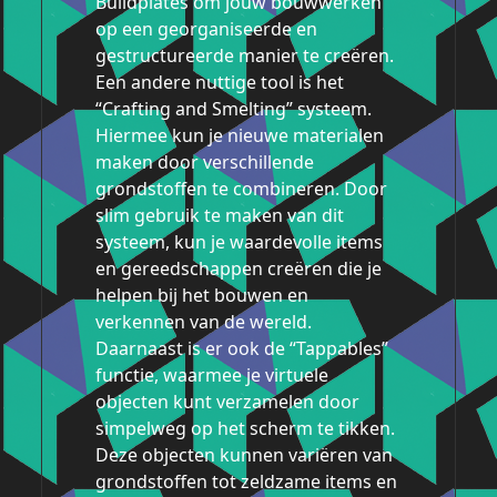
Buildplates om jouw bouwwerken
op een georganiseerde en
gestructureerde manier te creëren.
Een andere nuttige tool is het
“Crafting and Smelting” systeem.
Hiermee kun je nieuwe materialen
maken door verschillende
grondstoffen te combineren. Door
slim gebruik te maken van dit
systeem, kun je waardevolle items
en gereedschappen creëren die je
helpen bij het bouwen en
verkennen van de wereld.
Daarnaast is er ook de “Tappables”
functie, waarmee je virtuele
objecten kunt verzamelen door
simpelweg op het scherm te tikken.
Deze objecten kunnen variëren van
grondstoffen tot zeldzame items en