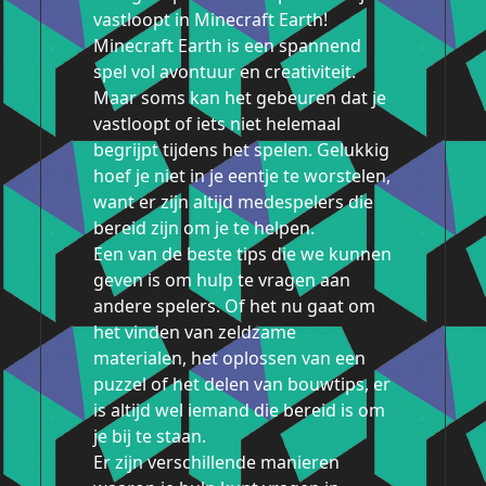
vastloopt in Minecraft Earth!
Minecraft Earth is een spannend
spel vol avontuur en creativiteit.
Maar soms kan het gebeuren dat je
vastloopt of iets niet helemaal
begrijpt tijdens het spelen. Gelukkig
hoef je niet in je eentje te worstelen,
want er zijn altijd medespelers die
bereid zijn om je te helpen.
Een van de beste tips die we kunnen
geven is om hulp te vragen aan
andere spelers. Of het nu gaat om
het vinden van zeldzame
materialen, het oplossen van een
puzzel of het delen van bouwtips, er
is altijd wel iemand die bereid is om
je bij te staan.
Er zijn verschillende manieren