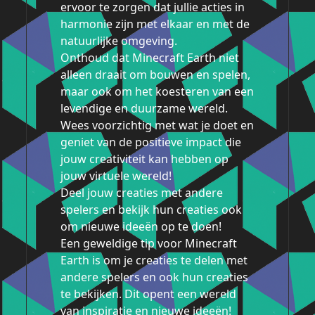
ervoor te zorgen dat jullie acties in
harmonie zijn met elkaar en met de
natuurlijke omgeving.
Onthoud dat Minecraft Earth niet
alleen draait om bouwen en spelen,
maar ook om het koesteren van een
levendige en duurzame wereld.
Wees voorzichtig met wat je doet en
geniet van de positieve impact die
jouw creativiteit kan hebben op
jouw virtuele wereld!
Deel jouw creaties met andere
spelers en bekijk hun creaties ook
om nieuwe ideeën op te doen!
Een geweldige tip voor Minecraft
Earth is om je creaties te delen met
andere spelers en ook hun creaties
te bekijken. Dit opent een wereld
van inspiratie en nieuwe ideeën!