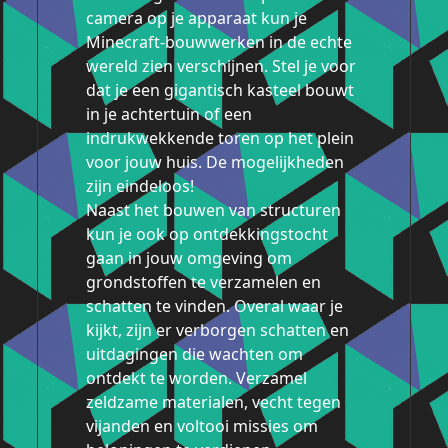
camera op je apparaat kun je
Minecraft-bouwwerken in de echte
wereld zien verschijnen. Stel je voor
dat je een gigantisch kasteel bouwt
in je achtertuin of een
indrukwekkende toren op het plein
voor jouw huis. De mogelijkheden
zijn eindeloos!
Naast het bouwen van structuren
kun je ook op ontdekkingstocht
gaan in jouw omgeving om
grondstoffen te verzamelen en
schatten te vinden. Overal waar je
kijkt, zijn er verborgen schatten en
uitdagingen die wachten om
ontdekt te worden. Verzamel
zeldzame materialen, vecht tegen
vijanden en voltooi missies om