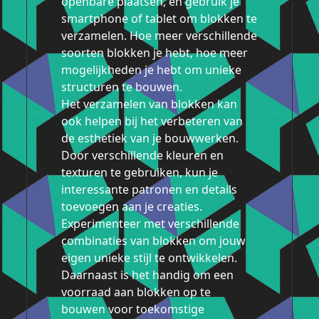
openbare plaatsen, en gebruik je
smartphone of tablet om blokken te
verzamelen. Hoe meer verschillende
soorten blokken je hebt, hoe meer
mogelijkheden je hebt om unieke
structuren te bouwen.
Het verzamelen van blokken kan
ook helpen bij het verbeteren van
de esthetiek van je bouwwerken.
Door verschillende kleuren en
texturen te gebruiken, kun je
interessante patronen en details
toevoegen aan je creaties.
Experimenteer met verschillende
combinaties van blokken om jouw
eigen unieke stijl te ontwikkelen.
Daarnaast is het handig om een
voorraad aan blokken op te
bouwen voor toekomstige