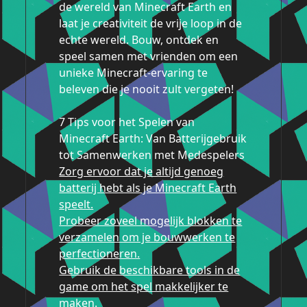
de wereld van Minecraft Earth en
laat je creativiteit de vrije loop in de
echte wereld. Bouw, ontdek en
speel samen met vrienden om een
unieke Minecraft-ervaring te
beleven die je nooit zult vergeten!
7 Tips voor het Spelen van
Minecraft Earth: Van Batterijgebruik
tot Samenwerken met Medespelers
Zorg ervoor dat je altijd genoeg
batterij hebt als je Minecraft Earth
speelt.
Probeer zoveel mogelijk blokken te
verzamelen om je bouwwerken te
perfectioneren.
Gebruik de beschikbare tools in de
game om het spel makkelijker te
maken.