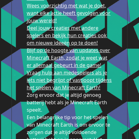
Wees voorzichtig met wat je doet,
want elke actie heeft gevolgen voor
jouw wereld!
Deel jouw creaties met andere
spelers en bekijk hun creaties ook
om nieuwe ideeën op te doen!
Blijf op de hoogte van updates over
Minecraft Earth, zodat je weet wat
er allemaal gebeurt in de game!
Vraag hulp aan medespelers als je
iets niet begrijpt of vastloopt tijdens
het spelen van Minecraft Earth!
Zorg ervoor dat je altijd genoeg
batterij hebt als je Minecraft Earth
speelt.
Een belangrijke tip voor het spelen
van Minecraft Earth is om ervoor te
zorgen dat je altijd voldoende