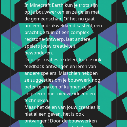
In Minecraft Earth kun je trots zijn
op je bouwwerken en ze delen met
de gemeenschap. Of het nu gaat
om een indrukwekkend kasteel, een
prachtige tuin of een complex
redstone-ontwerp, laat andere
spelers jouw creativiteit
bewonderen.
Door je creaties te delen, kun je ook
feedback ontvangen en leren van
andere spelers. Misschien hebben
ze suggesties om je bouwwerk nog
beter te maken of kunnen ze je
inspireren met nieuwe ideeën en
technieken.
Maar het delen van jouw creaties is
niet alleen geven, het is ook
ontvangen! Door de bouwwerken