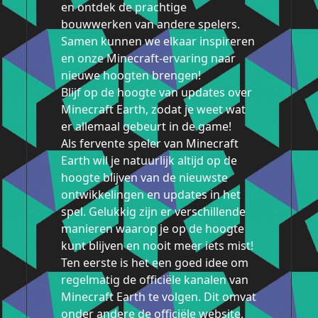
en ontdek de prachtige
bouwwerken van andere spelers.
Samen kunnen we elkaar inspireren
en onze Minecraft-ervaring naar
nieuwe hoogten brengen!
Blijf op de hoogte van updates over
Minecraft Earth, zodat je weet wat
er allemaal gebeurt in de game!
Als fervente speler van Minecraft
Earth wil je natuurlijk altijd op de
hoogte blijven van de nieuwste
ontwikkelingen en updates in het
spel. Gelukkig zijn er verschillende
manieren waarop je op de hoogte
kunt blijven en nooit meer iets mist!
Ten eerste is het een goed idee om
regelmatig de officiële kanalen van
Minecraft Earth te volgen. Dit omvat
onder andere de officiële website,