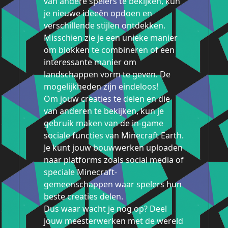
van andere spelers te bekijken, kun
je nieuwe ideeën opdoen en
verschillende stijlen ontdekken.
Misschien zie je een unieke manier
om blokken te combineren of een
interessante manier om
landschappen vorm te geven. De
mogelijkheden zijn eindeloos!
Om jouw creaties te delen en die
van anderen te bekijken, kun je
gebruik maken van de in-game
sociale functies van Minecraft Earth.
Je kunt jouw bouwwerken uploaden
naar platforms zoals social media of
speciale Minecraft-
gemeenschappen waar spelers hun
beste creaties delen.
Dus waar wacht je nog op? Deel
jouw meesterwerken met de wereld