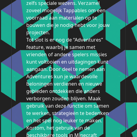
zelfs speciale wezens. Verzamel
zoveel mogelijk Tappables om een
voorraad aan materialen op te
bouwen die je nodig hebt voor jouw
projecten.
Tot slot is er nog de “Adventures”
feature, waarbij je samen met
vrienden of andere spelers missies
kunt voltooien en uitdagingen kunt
aangaan. Door deel te nemen aan
Adventures kun je waardevolle
beloningen verdienen en nieuwe
gebieden ontdekken die anders
verborgen zouden blijven. Maak
gebruik van deze functie om samen
te werken, strategieën te bedenken
en het spel nog leuker te maken.
Kortom, het gebruik van de
beschikbare tools in Minecraft