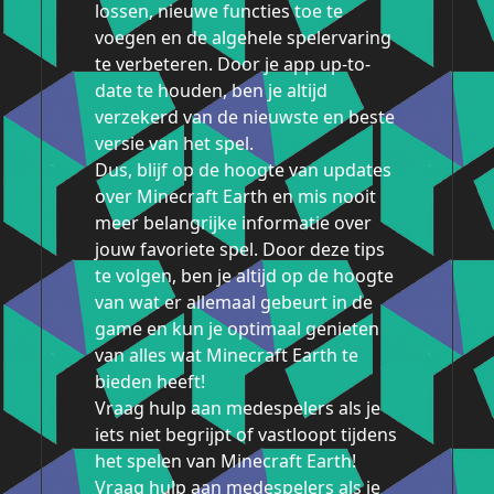
lossen, nieuwe functies toe te
voegen en de algehele spelervaring
te verbeteren. Door je app up-to-
date te houden, ben je altijd
verzekerd van de nieuwste en beste
versie van het spel.
Dus, blijf op de hoogte van updates
over Minecraft Earth en mis nooit
meer belangrijke informatie over
jouw favoriete spel. Door deze tips
te volgen, ben je altijd op de hoogte
van wat er allemaal gebeurt in de
game en kun je optimaal genieten
van alles wat Minecraft Earth te
bieden heeft!
Vraag hulp aan medespelers als je
iets niet begrijpt of vastloopt tijdens
het spelen van Minecraft Earth!
Vraag hulp aan medespelers als je