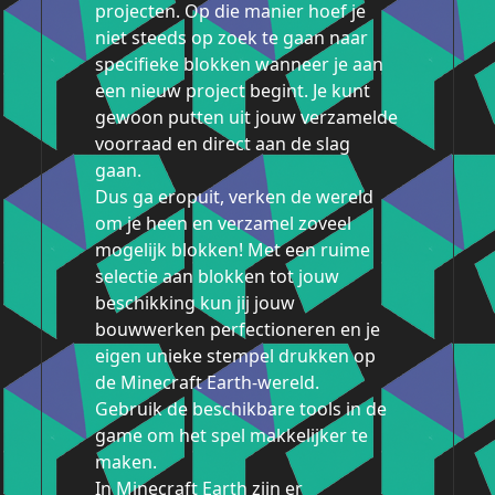
projecten. Op die manier hoef je
niet steeds op zoek te gaan naar
specifieke blokken wanneer je aan
een nieuw project begint. Je kunt
gewoon putten uit jouw verzamelde
voorraad en direct aan de slag
gaan.
Dus ga eropuit, verken de wereld
om je heen en verzamel zoveel
mogelijk blokken! Met een ruime
selectie aan blokken tot jouw
beschikking kun jij jouw
bouwwerken perfectioneren en je
eigen unieke stempel drukken op
de Minecraft Earth-wereld.
Gebruik de beschikbare tools in de
game om het spel makkelijker te
maken.
In Minecraft Earth zijn er