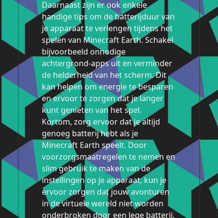
Daarnaast zijn er ook enkele
handige tips om de batterijduur van
je apparaat te verlengen tijdens het
spelen van Minecraft Earth. Schakel
bijvoorbeeld onnodige
achtergrond-apps uit en verminder
de helderheid van het scherm. Dit
kan helpen om energie te besparen
en ervoor te zorgen dat je langer
kunt genieten van het spel.
Kortom, zorg ervoor dat je altijd
genoeg batterij hebt als je
Minecraft Earth speelt. Door
voorzorgsmaatregelen te nemen en
slim gebruik te maken van de
instellingen op je apparaat, kun je
ervoor zorgen dat jouw avonturen
in de virtuele wereld niet worden
onderbroken door een lege batterij.