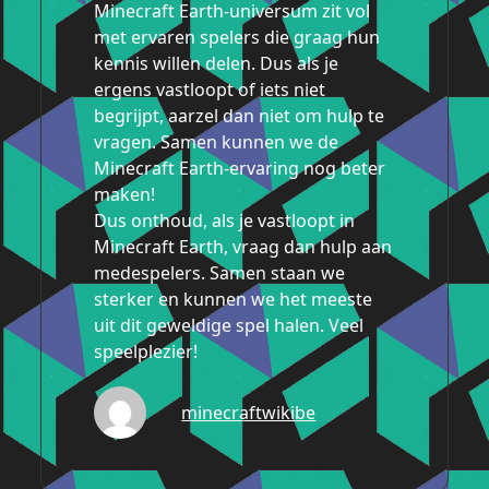
Minecraft Earth-universum zit vol
met ervaren spelers die graag hun
kennis willen delen. Dus als je
ergens vastloopt of iets niet
begrijpt, aarzel dan niet om hulp te
vragen. Samen kunnen we de
Minecraft Earth-ervaring nog beter
maken!
Dus onthoud, als je vastloopt in
Minecraft Earth, vraag dan hulp aan
medespelers. Samen staan we
sterker en kunnen we het meeste
uit dit geweldige spel halen. Veel
speelplezier!
minecraftwikibe