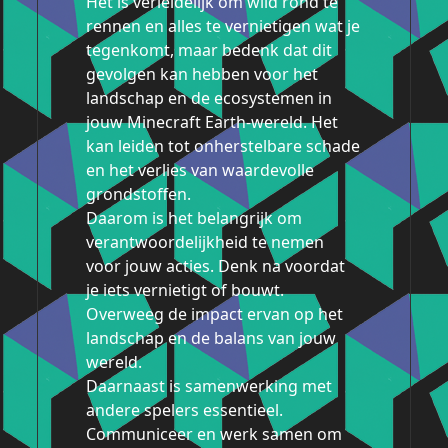
Het is verleidelijk om wild rond te
rennen en alles te vernietigen wat je
tegenkomt, maar bedenk dat dit
gevolgen kan hebben voor het
landschap en de ecosystemen in
jouw Minecraft Earth-wereld. Het
kan leiden tot onherstelbare schade
en het verlies van waardevolle
grondstoffen.
Daarom is het belangrijk om
verantwoordelijkheid te nemen
voor jouw acties. Denk na voordat
je iets vernietigt of bouwt.
Overweeg de impact ervan op het
landschap en de balans van jouw
wereld.
Daarnaast is samenwerking met
andere spelers essentieel.
Communiceer en werk samen om