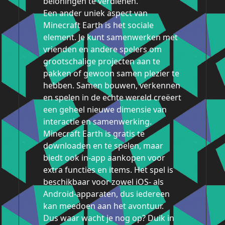
beloningen te verdienen.
Een ander uniek aspect van
Minecraft Earth is het sociale
element. Je kunt samenwerken met
vrienden en andere spelers om
grootschalige projecten aan te
pakken of gewoon samen plezier te
hebben. Samen bouwen, verkennen
en spelen in de echte wereld creëert
een geheel nieuwe dimensie van
interactie en samenwerking.
Minecraft Earth is gratis te
downloaden en te spelen, maar
biedt ook in-app aankopen voor
extra functies en items. Het spel is
beschikbaar voor zowel iOS- als
Android-apparaten, dus iedereen
kan meedoen aan het avontuur.
Dus waar wacht je nog op? Duik in