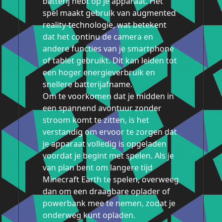
batterij hebt op je apparaat. Het
spel maakt gebruik van augmented
reality-technologie, wat betekent
dat het continu de camera en
andere functies van je smartphone
of tablet gebruikt. Dit kan leiden tot
een hoger energieverbruik en
snellere batterijafname.
Om te voorkomen dat je midden in
een spannend avontuur zonder
stroom komt te zitten, is het
verstandig om ervoor te zorgen dat
je apparaat volledig is opgeladen
voordat je begint met spelen. Als je
van plan bent om langere tijd
Minecraft Earth te spelen, overweeg
dan om een draagbare oplader of
powerbank mee te nemen, zodat je
onderweg kunt opladen.