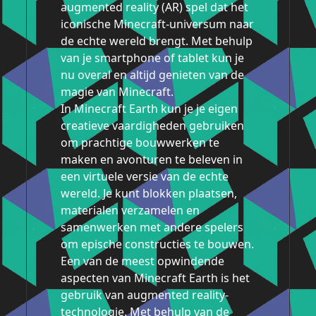
augmented reality (AR) spel dat het
iconische Minecraft-universum naar
de echte wereld brengt. Met behulp
van je smartphone of tablet kun je
nu overal en altijd genieten van de
magie van Minecraft.
In Minecraft Earth kun je je eigen
creatieve vaardigheden gebruiken
om prachtige bouwwerken te
maken en avonturen te beleven in
een virtuele versie van de echte
wereld. Je kunt blokken plaatsen,
materialen verzamelen en
samenwerken met andere spelers
om epische constructies te bouwen.
Een van de meest opwindende
aspecten van Minecraft Earth is het
gebruik van augmented reality-
technologie. Met behulp van de