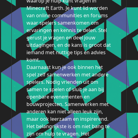
waarop je hulp kunt vragen in
Minecraft Earth. Je kunt lid worden
van online communities en forums
waar spelers samenkomen om
ervaringen en kennis te delen. Stel
gerust je vragen en deel jouw
uitdagingen, en de kans is groot dat
iemand met nuttige tips en advies
komt.
Daarnaast kun je ook binnen het
spel zelf samenwerken met andere
spelers. Nodig vrienden uit om
samen te spelen of sluit je aan bij
openbare evenementen en
bouwprojecten. Samenwerken met
anderen kan niet alleen leuk zijn,
maar ook leerzaam en inspirerend.
Het belangrijkste is om niet bang te
zijn om hulp te vragen. Het