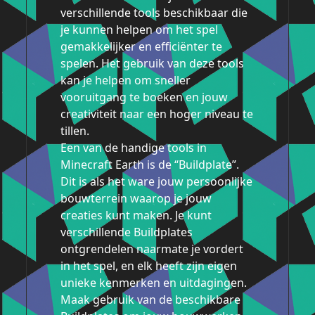
verschillende tools beschikbaar die
je kunnen helpen om het spel
gemakkelijker en efficiënter te
spelen. Het gebruik van deze tools
kan je helpen om sneller
vooruitgang te boeken en jouw
creativiteit naar een hoger niveau te
tillen.
Een van de handige tools in
Minecraft Earth is de “Buildplate”.
Dit is als het ware jouw persoonlijke
bouwterrein waarop je jouw
creaties kunt maken. Je kunt
verschillende Buildplates
ontgrendelen naarmate je vordert
in het spel, en elk heeft zijn eigen
unieke kenmerken en uitdagingen.
Maak gebruik van de beschikbare