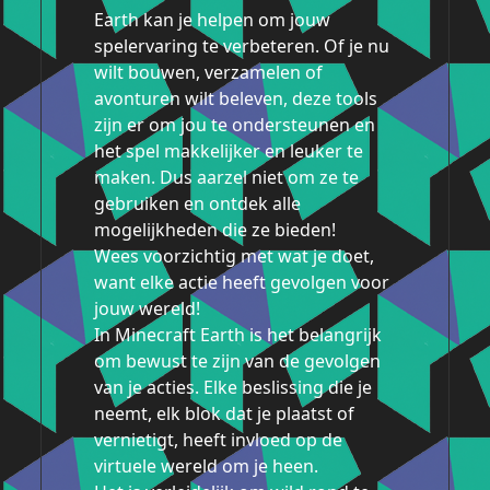
Earth kan je helpen om jouw
spelervaring te verbeteren. Of je nu
wilt bouwen, verzamelen of
avonturen wilt beleven, deze tools
zijn er om jou te ondersteunen en
het spel makkelijker en leuker te
maken. Dus aarzel niet om ze te
gebruiken en ontdek alle
mogelijkheden die ze bieden!
Wees voorzichtig met wat je doet,
want elke actie heeft gevolgen voor
jouw wereld!
In Minecraft Earth is het belangrijk
om bewust te zijn van de gevolgen
van je acties. Elke beslissing die je
neemt, elk blok dat je plaatst of
vernietigt, heeft invloed op de
virtuele wereld om je heen.