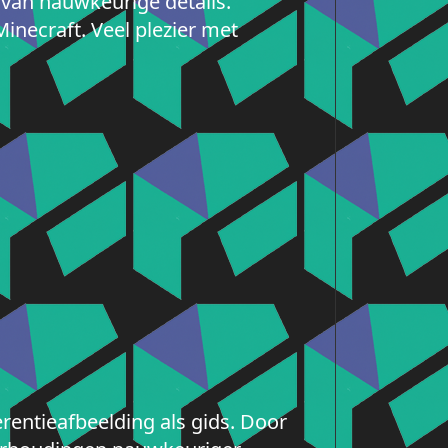
 van nauwkeurige details.
necraft. Veel plezier met
rentieafbeelding als gids. Door