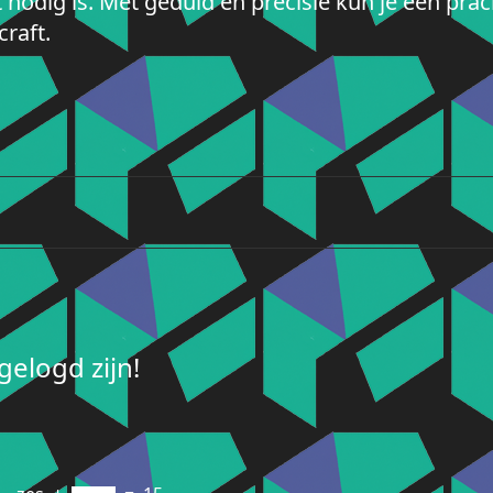
 nodig is. Met geduld en precisie kun je een pr
craft.
elogd zijn!