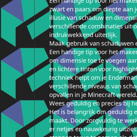
Een handige tip voor het make
zwart en paars om diepte aan je
illusie van schaduw en dimensie
verschillende combinaties uit 
indrukwekkend uiterlijk.
Maak gebruik van schaduwen en
Een handige tip voor het make
om dimensie toe te voegen aan 
en lichtere tinten voor highlig
techniek helpt om je Enderman 
verschillende niveaus van schad
opvallen in je Minecraft wereld
Wees geduldig en precies bij he
Het is belangrijk om geduldig e
maakt. Door zorgvuldig te werke
er netjes en nauwkeurig uitziet