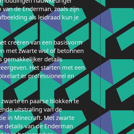
verhoudingen nauwkeuriger
n van de Enderman, zoals zijn
beelding als leidraad kun je
het creëren van een basisvorm
en met zwarte wol of betonnen
ns gemakkelijker details
ergeven. Het starten met een
pixelart er professioneel en
zwarte en paarse blokken te
nde uitstraling van de
e in Minecraft. Met zwarte
le details van de Enderman