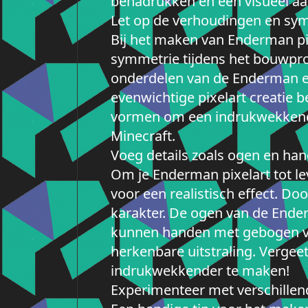
benadrukken en een visueel aan
Let op de verhoudingen en sym
Bij het maken van Enderman pi
symmetrie tijdens het bouwpro
onderdelen van de Enderman en 
evenwichtige pixelart creatie 
vormen om een indrukwekkende 
Minecraft.
Voeg details zoals ogen en han
Om je Enderman pixelart tot le
voor een realistisch effect. Do
karakter. De ogen van de Ende
kunnen handen met gebogen vin
herkenbare uitstraling. Vergee
indrukwekkender te maken!
Experimenteer met verschillend