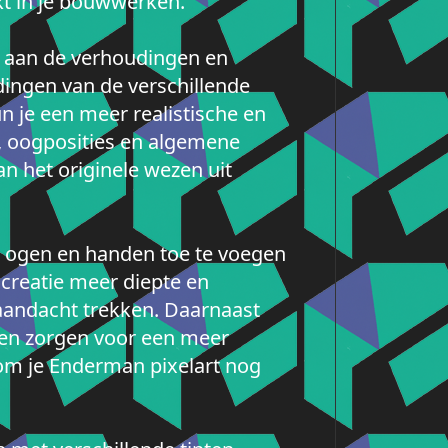
kt in je bouwwerken.
n aan de verhoudingen en
ingen van de verschillende
 je een meer realistische en
s, oogposities en algemene
 het originele wezen uit
ls ogen en handen toe te voegen
e creatie meer diepte en
aandacht trekken. Daarnaast
 en zorgen voor een meer
 om je Enderman pixelart nog