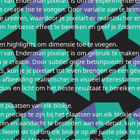
n van Enderman pixelart is om te experimenteren
 creatie toe te voegen. Door variatie aan te bren
 creëren, waardoor je pixelart er realistischer en
om het beste effect te bereiken en geef je Enderm
 highlights om dimensie toe te voegen.
n van Enderman pixelart is om gebruik te maken
je creatie. Door subtiel grijze betonpoeder te 
hts, kun je je pixelart tot leven brengen en een g
afbeelding realistischer en visueel interessant
uw en licht om het beste resultaat te bereiken en
.
t plaatsen van elk blokje.
n precies te zijn bij het plaatsen van elk blokje
n en aandacht te besteden aan elk detail, kun je
. Neem de tijd om elk blokje op de juiste plek te