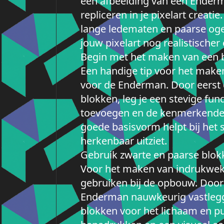
een afbeelding van een Enderm
repliceren in je pixelart crea
lange ledematen en paarse ogen
jouw pixelart nog realistisch
Begin met het maken van een 
Een handige tip voor het make
voor de Enderman. Door eerst 
blokken, leg je een stevige fun
toevoegen en de kenmerkende
goede basisvorm helpt bij het s
herkenbaar uitziet.
Gebruik zwarte en paarse blok
Voor het maken van indrukwekk
gebruiken bij de opbouw. Door
Enderman nauwkeurig vastlegge
blokken voor het lichaam en p