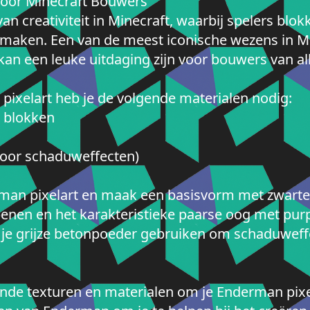
voor Minecraft Bouwers
van creativiteit in Minecraft, waarbij spelers bl
 maken. Een van de meest iconische wezens in M
n een leuke uitdaging zijn voor bouwers van all
ixelart heb je de volgende materialen nodig:
 blokken
 voor schaduweffecten)
rman pixelart en maak een basisvorm met zwarte
benen en het karakteristieke paarse oog met pur
n je grijze betonpoeder gebruiken om schaduweff
ende texturen en materialen om je Enderman pixe