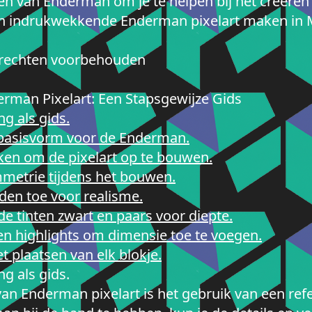
en van Enderman om je te helpen bij het creëren
en indrukwekkende Enderman pixelart maken in Mi
e rechten voorbehouden
erman Pixelart: Een Stapsgewijze Gids
g als gids.
basisvorm voor de Enderman.
ken om de pixelart op te bouwen.
metrie tijdens het bouwen.
den toe voor realisme.
e tinten zwart en paars voor diepte.
 highlights om dimensie toe te voegen.
t plaatsen van elk blokje.
g als gids.
van Enderman pixelart is het gebruik van een refe