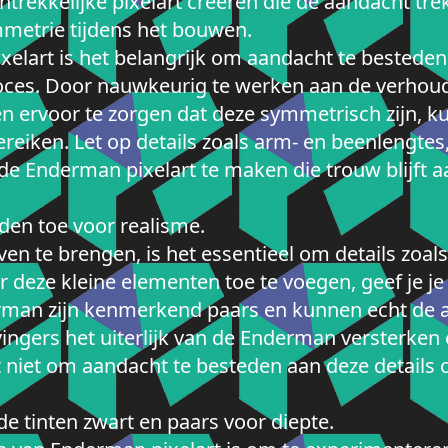
trekkelijke pixelart creëren die de aandacht tre
metrie tijdens het bouwen.
xelart is het belangrijk om aandacht te bestede
ces. Door nauwkeurig te werken aan de verhoud
ervoor te zorgen dat deze symmetrisch zijn, kun
bereiken. Let op details zoals arm- en beenlengte
Enderman pixelart te maken die trouw blijft aan
den toe voor realisme.
ven te brengen, is het essentieel om details zoa
or deze kleine elementen toe te voegen, geef je j
rman zijn kenmerkend paars en kunnen echt de 
gers het uiterlijk van de Enderman versterken
t niet om aandacht te besteden aan deze details
e tinten zwart en paars voor diepte.