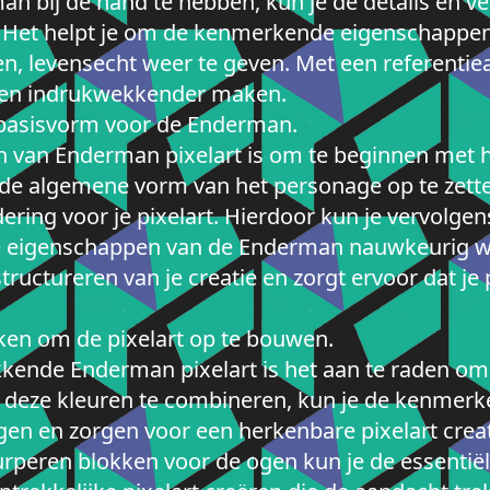
an bij de hand te hebben, kun je de details en 
tie. Het helpt je om de kenmerkende eigenschappe
, levensecht weer te geven. Met een referentieaf
er en indrukwekkender maken.
basisvorm voor de Enderman.
n van Enderman pixelart is om te beginnen met 
de algemene vorm van het personage op te zett
dering voor je pixelart. Hierdoor kun je vervolge
 eigenschappen van de Enderman nauwkeurig we
tructureren van je creatie en zorgt ervoor dat je 
ken om de pixelart op te bouwen.
ende Enderman pixelart is het aan te raden om 
 deze kleuren te combineren, kun je de kenmerke
n en zorgen voor een herkenbare pixelart creati
urperen blokken voor de ogen kun je de essentië