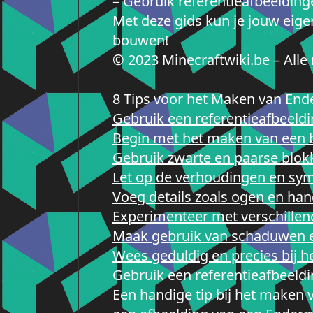
– Gebruik referentieafbeelding
Met deze gids kun je jouw eig
bouwen!
© 2023 Minecraftwiki.be – All
8 Tips voor het Maken van End
Gebruik een referentieafbeeldin
Begin met het maken van een 
Gebruik zwarte en paarse blok
Let op de verhoudingen en sym
Voeg details zoals ogen en han
Experimenteer met verschillend
Maak gebruik van schaduwen en
Wees geduldig en precies bij he
Gebruik een referentieafbeeldin
Een handige tip bij het maken 