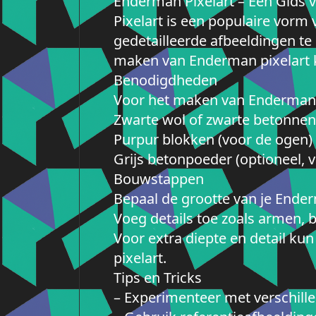
Enderman Pixelart – Een Gids 
Pixelart is een populaire vorm 
gedetailleerde afbeeldingen te
maken van Enderman pixelart ka
Benodigdheden
Voor het maken van Enderman p
Zwarte wol of zwarte betonnen
Purpur blokken (voor de ogen)
Grijs betonpoeder (optioneel,
Bouwstappen
Bepaal de grootte van je Ende
Voeg details toe zoals armen, 
Voor extra diepte en detail ku
pixelart.
Tips en Tricks
– Experimenteer met verschill