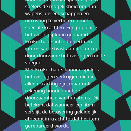
spelers de mogelijkheid om hun
wapens, gereedschappen en
uitrusting te verbeteren met
speciale krachten. Een populaire
betoveringsplugin genaamd
EcoEnchants introduceert een
interessante twist aan dit concept
door duurzame betoveringen toe te
voegen.
Met EcoEnchants kunnen spelers
betoveringen verkrijgen die niet
alleen krachtig zijn, maar ook
rekening houden met de
duurzaamheid van hun items. Dit
betekent dat wanneer een item
verslijt, de betovering geleidelijk
afneemt in kracht totdat het item
gerepareerd wordt.