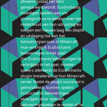
afneemt totdat het item
gerepareerd wordt. EcoEnchants
moedigen spelers aan om
strategisch na te denken over het
onderhoud van hun uitrusting en
voegen een nieuwe laag van diepte
en uitdaging toe aan het
betoveringsproces in Minecraft.
Hoe verkrijg ik EcoEnchants
betoveringen in het spel?
Om EcoEnchants betoveringen te
verkrijgen in het spel, moeten
spelers allereerst de EcoEnchants
plugin installeren op hun Minecraft-
server. Nadat de plugin succesvol is
geïnstalleerd, kunnen spelers
EcoEnchants betoveringen
verkrijgen door speciale
betoveringsboeken te vinden of te