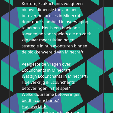
Kortom, EcoEnchants voegt een
nieuwe dimensie toe aan het
betoveringsproces in Minecraft
door duurzaamheid in overweging
te nemen. Het is een boeiende
toevoeging voor spelers die op zoek
zijn naar meer uitdaging en
strategie in hun avonturen binnen
de blokkenwereld van Minecraft.
Veelgestelde Vragen over
EcoEnchants in Minecraft
Wat zijn EcoEnchants in Minecraft?
Hoe verkrijg ik EcoEnchants
betoveringen in het spel?
Welke duurzame betoveringen
biedt EcoEnchants?
Hoe werkt de
duurzaamheidsmechaniek van