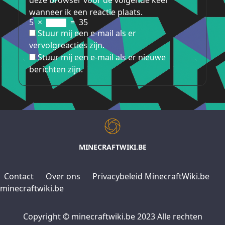
deze browser voor de volgende keer
wanneer ik een reactie plaats.
5
×
=
35
Stuur mij een e-mail als er
vervolgreacties zijn.
Stuur mij een e-mail als er nieuwe
berichten zijn.
MINECRAFTWIKI.BE
Contact
Over ons
Privacybeleid MinecraftWiki.be
minecraftwiki.be
Copyright © minecraftwiki.be 2023 Alle rechten