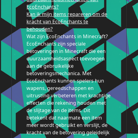
EcoEnchants?
Kan ik mijn items repareren om de
kracht van EcoEnchants te
behouden?
Wat zijn EcoEnchants in Minecraft?
EcoEnchants zijn speciale
betoveringen in Minecraft die een
duurzaamheidsaspect toevoegen
aan de gebruikelijke
betoveringsmechanica. Met
EcoEnchants kunnen spelers hun
wapens, gereedschappen en
uitrusting verbeteren met krachtige
effecten die rekening houden met
de slijtage van de items. Dit
betekent dat naarmate een item
meer wordt gebruikt en verslijt, de
kracht van de betovering geleidelijk