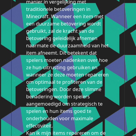
manier in vergelijking met
traditionele betoveringen in
Minecraft. Wanneer een item met
een duurzame betovering wordt
gebruikt, zal de kracht van de
betovering geleidelijk afnemen
naarmate de duurzaamheid van het
item afneemt. Dit betekent dat
spelers moeten nadenken over hoe
ze hun uitrusting gebruiken en
wanneer ze deze moeten repareren
om optimaal te profiteren van de
betoveringen. Door deze slimme
benadering worden spelers
aangemoedigd om strategisch te
spelen en hun items goed te
onderhouden voor maximale
effectiviteit.
Kan ik mijn items repareren om de