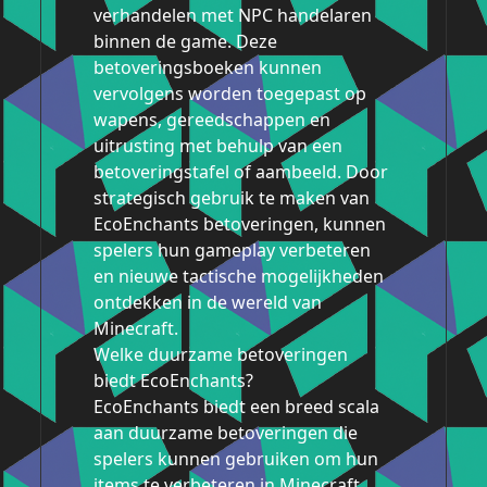
verhandelen met NPC handelaren
binnen de game. Deze
betoveringsboeken kunnen
vervolgens worden toegepast op
wapens, gereedschappen en
uitrusting met behulp van een
betoveringstafel of aambeeld. Door
strategisch gebruik te maken van
EcoEnchants betoveringen, kunnen
spelers hun gameplay verbeteren
en nieuwe tactische mogelijkheden
ontdekken in de wereld van
Minecraft.
Welke duurzame betoveringen
biedt EcoEnchants?
EcoEnchants biedt een breed scala
aan duurzame betoveringen die
spelers kunnen gebruiken om hun
items te verbeteren in Minecraft.