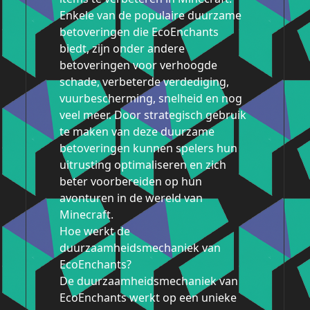
Enkele van de populaire duurzame
betoveringen die EcoEnchants
biedt, zijn onder andere
betoveringen voor verhoogde
schade, verbeterde verdediging,
vuurbescherming, snelheid en nog
veel meer. Door strategisch gebruik
te maken van deze duurzame
betoveringen kunnen spelers hun
uitrusting optimaliseren en zich
beter voorbereiden op hun
avonturen in de wereld van
Minecraft.
Hoe werkt de
duurzaamheidsmechaniek van
EcoEnchants?
De duurzaamheidsmechaniek van
EcoEnchants werkt op een unieke