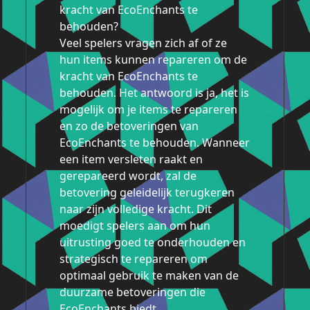
kracht van EcoEnchants te
behouden?
Veel spelers vragen zich af of ze
hun items kunnen repareren om de
kracht van EcoEnchants te
behouden. Het antwoord is ja, het is
mogelijk om je items te repareren
en zo de betoveringen van
EcoEnchants te behouden. Wanneer
een item versleten raakt en
gerepareerd wordt, zal de
betovering geleidelijk terugkeren
naar zijn volledige kracht. Dit
moedigt spelers aan om hun
uitrusting goed te onderhouden en
strategisch te repareren om
optimaal gebruik te maken van de
duurzame betoveringen die
EcoEnchants biedt.