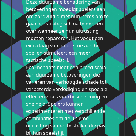
Deze duurzame benadering van
betoveringen moedigt spelers aan
om zorgvuldig met hun items om te
gaan en strategisch na te denken
over wanneer ze hun uitrusting
moeten repareren. Het voegt een
extra laag van diepte toe aan het
spel en stimuleert een meer
tactische speelstijl.
EcoEnchants biedt een breed scala
aan duurzame betoveringen die
variëren van verhoogde schade tot
verbeterde verdediging en speciale
effecten zoals vuurbescherming en
snelheid. Spelers kunnen
experimenteren met verschillende
combinaties om de ultieme
uitrusting samen te stellen die past
bij hun speelstijl.