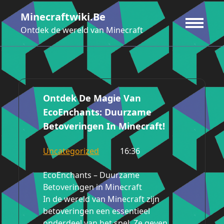
Ga
Minecraftwiki.be
naar
de
Ontdek de wereld van Minecraft
inhoud
Ontdek De Magie Van
EcoEnchants: Duurzame
Betoveringen In Minecraft!
Uncategorized
16:36
EcoEnchants – Duurzame
Betoveringen in Minecraft
In de wereld van Minecraft zijn
betoveringen een essentieel
onderdeel van het spel. Ze geven