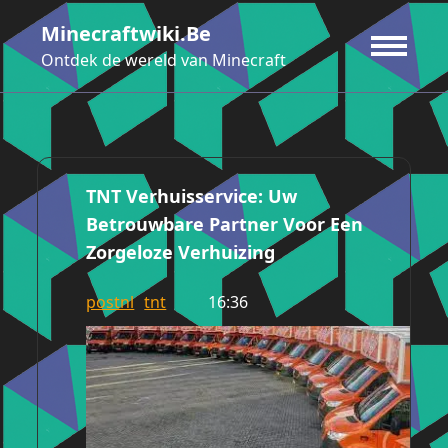
Ga
Minecraftwiki.be
naar
de
Ontdek de wereld van Minecraft
inhoud
TNT Verhuisservice: Uw
Betrouwbare Partner Voor Een
Zorgeloze Verhuizing
postnl
tnt
16:36