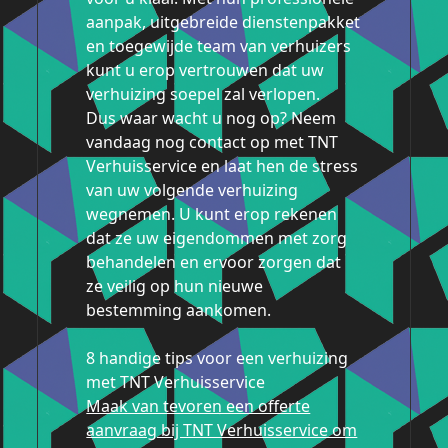
aanpak, uitgebreide dienstenpakket
en toegewijde team van verhuizers
kunt u erop vertrouwen dat uw
verhuizing soepel zal verlopen.
Dus waar wacht u nog op? Neem
vandaag nog contact op met TNT
Verhuisservice en laat hen de stress
van uw volgende verhuizing
wegnemen. U kunt erop rekenen
dat ze uw eigendommen met zorg
behandelen en ervoor zorgen dat
ze veilig op hun nieuwe
bestemming aankomen.
8 handige tips voor een verhuizing
met TNT Verhuisservice
Maak van tevoren een offerte
aanvraag bij TNT Verhuisservice om