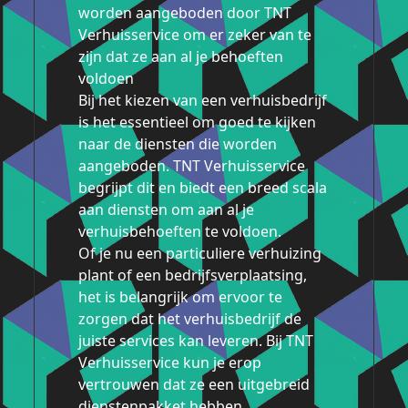
worden aangeboden door TNT
Verhuisservice om er zeker van te
zijn dat ze aan al je behoeften
voldoen
Bij het kiezen van een verhuisbedrijf
is het essentieel om goed te kijken
naar de diensten die worden
aangeboden. TNT Verhuisservice
begrijpt dit en biedt een breed scala
aan diensten om aan al je
verhuisbehoeften te voldoen.
Of je nu een particuliere verhuizing
plant of een bedrijfsverplaatsing,
het is belangrijk om ervoor te
zorgen dat het verhuisbedrijf de
juiste services kan leveren. Bij TNT
Verhuisservice kun je erop
vertrouwen dat ze een uitgebreid
dienstenpakket hebben.