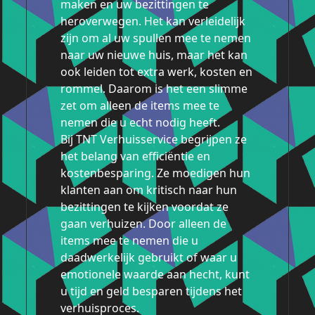
maken en uw bezittingen te
heroverwegen. Het kan verleidelijk
zijn om al uw spullen mee te nemen
naar uw nieuwe huis, maar het kan
ook leiden tot extra werk, kosten en
rommel. Daarom is het een slimme
zet om alleen de items mee te
nemen die u echt nodig heeft.
Bij TNT Verhuisservice begrijpen ze
het belang van efficiëntie en
kostenbesparing. Ze moedigen hun
klanten aan om kritisch naar hun
bezittingen te kijken voordat ze
gaan verhuizen. Door alleen de
items mee te nemen die u
daadwerkelijk gebruikt of waar u
emotionele waarde aan hecht, kunt
u tijd en geld besparen tijdens het
verhuisproces.