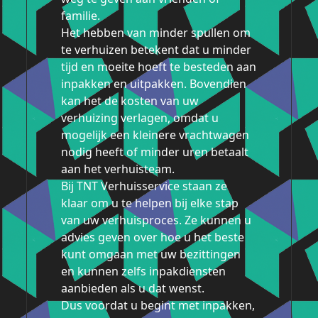
familie.
Het hebben van minder spullen om
te verhuizen betekent dat u minder
tijd en moeite hoeft te besteden aan
inpakken en uitpakken. Bovendien
kan het de kosten van uw
verhuizing verlagen, omdat u
mogelijk een kleinere vrachtwagen
nodig heeft of minder uren betaalt
aan het verhuisteam.
Bij TNT Verhuisservice staan ze
klaar om u te helpen bij elke stap
van uw verhuisproces. Ze kunnen u
advies geven over hoe u het beste
kunt omgaan met uw bezittingen
en kunnen zelfs inpakdiensten
aanbieden als u dat wenst.
Dus voordat u begint met inpakken,