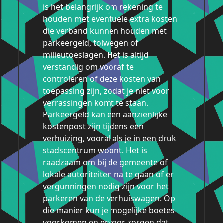
is het belangrijk om rekening te
houden met eventuele extra kosten
die verband kunnen houden met
parkeergeld, tolwegen of
milieutoeslagen. Het is altijd
verstandig om vooraf te
controleren of deze kosten van
toepassing zijn, zodat je niet voor
verrassingen komt te staan.
Parkeergeld kan een aanzienlijke
kostenpost zijn tijdens een
verhuizing, vooral als je in een druk
stadscentrum woont. Het is
raadzaam om bij de gemeente of
lokale autoriteiten na te gaan of er
vergunningen nodig zijn voor het
parkeren van de verhuiswagen. Op
die manier kun je mogelijke boetes
voorkomen en ervoor zorgen dat