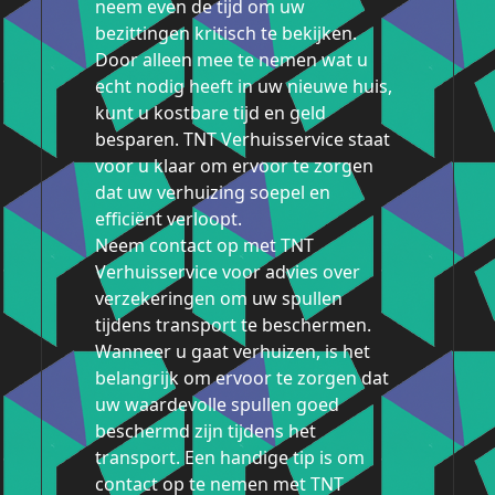
neem even de tijd om uw
bezittingen kritisch te bekijken.
Door alleen mee te nemen wat u
echt nodig heeft in uw nieuwe huis,
kunt u kostbare tijd en geld
besparen. TNT Verhuisservice staat
voor u klaar om ervoor te zorgen
dat uw verhuizing soepel en
efficiënt verloopt.
Neem contact op met TNT
Verhuisservice voor advies over
verzekeringen om uw spullen
tijdens transport te beschermen.
Wanneer u gaat verhuizen, is het
belangrijk om ervoor te zorgen dat
uw waardevolle spullen goed
beschermd zijn tijdens het
transport. Een handige tip is om
contact op te nemen met TNT