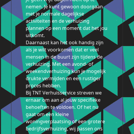
nemen. Je kunt gewoon doorgaan
met je normale dagelijkse
activiteiten en de verhuizing
plannen op een moment dat het jou
uitkomt.
Daarnaast kan het ook handig zijn
als je wilt voorkomen dat er veel
mensen in de buurt zijn tijdens de
verhuizing. Met een avond- of
weekendverhuizing kun je mogelijk
drukte vermijden en een rustiger
proces hebben.
Bij TNT Verhuisservice streven we
ernaar om aan al jouw specifieke
behoeften te voldoen. Of het nu
gaat om een ​​kleine
woningverplaatsing of een grotere
bedrijfsverhuizing, wij passen ons