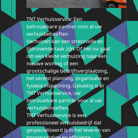
TNT Verhuisservice: Een
betrouwbare partner voor al uw
verhuisbehoeften
Verhuizen kan een stressvolle en
tijdrovende taak zijn. Of het nu gaat
om een ​​kleine verhuizing naar een
nieuwe woning of een
grootschalige bedrijfsverplaatsing,
het vereist planning, organisatie en
fysieke inspanning. Gelukkig is er
TNT Verhuisservice, uw
betrouwbare partner voor al uw
verhuisbehoeften.
TNT Verhuisservice is een
professioneel verhuisbedrijf dat
gespecialiseerd is in het leveren van
hoogwaardige en efficiënte