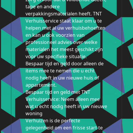
tape en andere
verpakkingsmaterialen heeft. TNT
Verhuisservice staat klaar om u te
helpen met al uw verhuisbehoeften
en kan u ook voorzien van
professioneel advies over welke
materialen het meest geschikt zijn
voor uw specifieke situatie.
Bespaar tijd en geld door alleen de
items mee te nemen die u echt
nodig heeft in uw nieuwe huis of
appartement.
Bespaar tijd en geld met TNT
Verhuisservice: Neem alleen mee
wat u echt nodig heeft in uw nieuwe
woning
Verhuizen is de perfecte
gelegenheid om een frisse start te