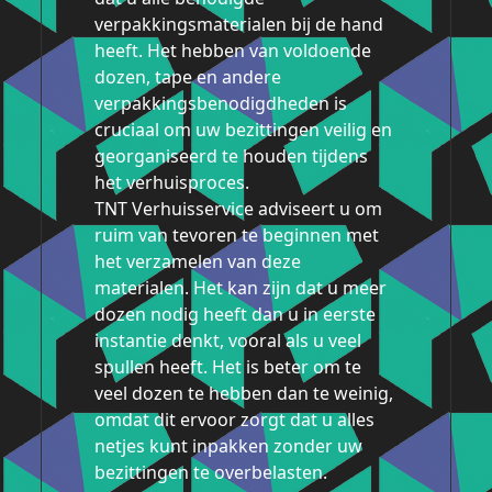
verpakkingsmaterialen bij de hand
heeft. Het hebben van voldoende
dozen, tape en andere
verpakkingsbenodigdheden is
cruciaal om uw bezittingen veilig en
georganiseerd te houden tijdens
het verhuisproces.
TNT Verhuisservice adviseert u om
ruim van tevoren te beginnen met
het verzamelen van deze
materialen. Het kan zijn dat u meer
dozen nodig heeft dan u in eerste
instantie denkt, vooral als u veel
spullen heeft. Het is beter om te
veel dozen te hebben dan te weinig,
omdat dit ervoor zorgt dat u alles
netjes kunt inpakken zonder uw
bezittingen te overbelasten.