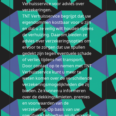
Verhuisservice voor advies over
verzekeringen.
TNT Verhuisservice begrijpt dat uw
eigendommen kostbaar voor u zijn
en dat u ze veilig wilt houden tijdens
de verhuizing. Daarom bieden ze
advies over verzekeringsopties om
ervoor te zorgen dat uw spullen
gedekt zijn tegen eventuele schade
of verlies tijdens het transport.
Door contact op te nemen met TNT
Verhuisservice kunt u meer te
weten komen over de verschillende
verzekeringsmogelijkheden die zij
bieden. Ze kunnen u informeren
over de dekkingslimieten, premies
en voorwaarden van de
verzekering. Op basis van uw
specifieke behoeften en de waarde