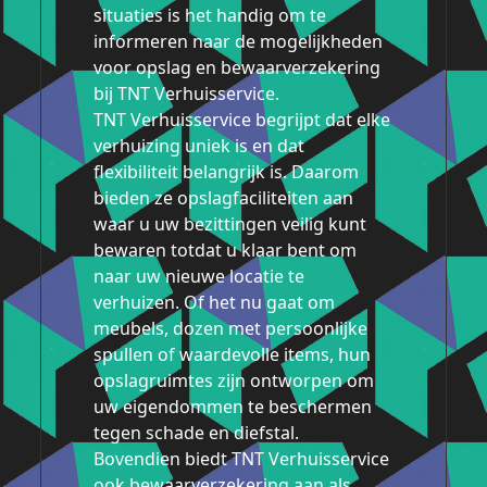
situaties is het handig om te
informeren naar de mogelijkheden
voor opslag en bewaarverzekering
bij TNT Verhuisservice.
TNT Verhuisservice begrijpt dat elke
verhuizing uniek is en dat
flexibiliteit belangrijk is. Daarom
bieden ze opslagfaciliteiten aan
waar u uw bezittingen veilig kunt
bewaren totdat u klaar bent om
naar uw nieuwe locatie te
verhuizen. Of het nu gaat om
meubels, dozen met persoonlijke
spullen of waardevolle items, hun
opslagruimtes zijn ontworpen om
uw eigendommen te beschermen
tegen schade en diefstal.
Bovendien biedt TNT Verhuisservice
ook bewaarverzekering aan als