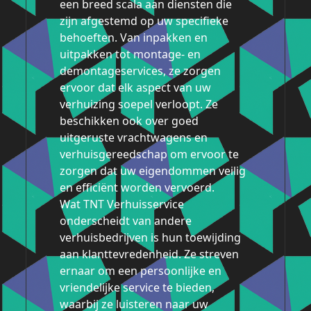
een breed scala aan diensten die
zijn afgestemd op uw specifieke
behoeften. Van inpakken en
uitpakken tot montage- en
demontageservices, ze zorgen
ervoor dat elk aspect van uw
verhuizing soepel verloopt. Ze
beschikken ook over goed
uitgeruste vrachtwagens en
verhuisgereedschap om ervoor te
zorgen dat uw eigendommen veilig
en efficiënt worden vervoerd.
Wat TNT Verhuisservice
onderscheidt van andere
verhuisbedrijven is hun toewijding
aan klanttevredenheid. Ze streven
ernaar om een ​​persoonlijke en
vriendelijke service te bieden,
waarbij ze luisteren naar uw