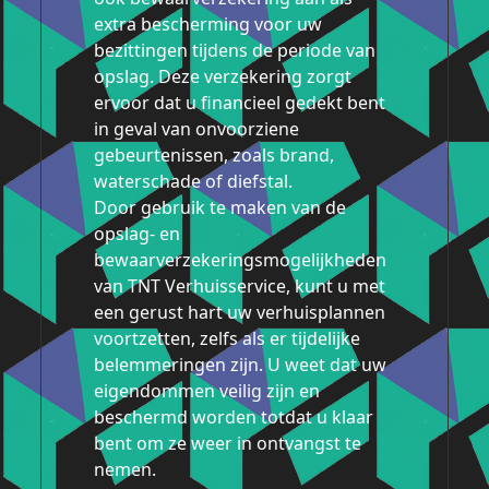
extra bescherming voor uw
bezittingen tijdens de periode van
opslag. Deze verzekering zorgt
ervoor dat u financieel gedekt bent
in geval van onvoorziene
gebeurtenissen, zoals brand,
waterschade of diefstal.
Door gebruik te maken van de
opslag- en
bewaarverzekeringsmogelijkheden
van TNT Verhuisservice, kunt u met
een gerust hart uw verhuisplannen
voortzetten, zelfs als er tijdelijke
belemmeringen zijn. U weet dat uw
eigendommen veilig zijn en
beschermd worden totdat u klaar
bent om ze weer in ontvangst te
nemen.