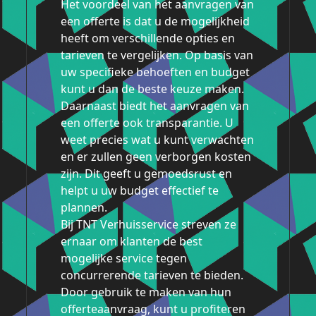
Het voordeel van het aanvragen van
een offerte is dat u de mogelijkheid
heeft om verschillende opties en
tarieven te vergelijken. Op basis van
uw specifieke behoeften en budget
kunt u dan de beste keuze maken.
Daarnaast biedt het aanvragen van
een offerte ook transparantie. U
weet precies wat u kunt verwachten
en er zullen geen verborgen kosten
zijn. Dit geeft u gemoedsrust en
helpt u uw budget effectief te
plannen.
Bij TNT Verhuisservice streven ze
ernaar om klanten de best
mogelijke service tegen
concurrerende tarieven te bieden.
Door gebruik te maken van hun
offerteaanvraag, kunt u profiteren