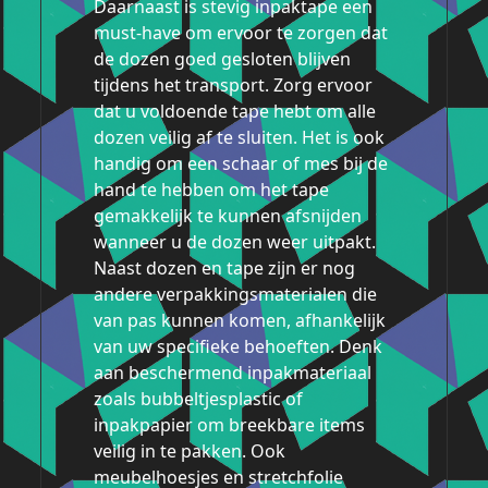
Daarnaast is stevig inpaktape een
must-have om ervoor te zorgen dat
de dozen goed gesloten blijven
tijdens het transport. Zorg ervoor
dat u voldoende tape hebt om alle
dozen veilig af te sluiten. Het is ook
handig om een ​​schaar of mes bij de
hand te hebben om het tape
gemakkelijk te kunnen afsnijden
wanneer u de dozen weer uitpakt.
Naast dozen en tape zijn er nog
andere verpakkingsmaterialen die
van pas kunnen komen, afhankelijk
van uw specifieke behoeften. Denk
aan beschermend inpakmateriaal
zoals bubbeltjesplastic of
inpakpapier om breekbare items
veilig in te pakken. Ook
meubelhoesjes en stretchfolie