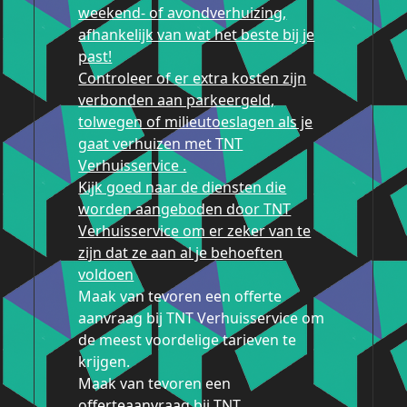
weekend- of avondverhuizing,
afhankelijk van wat het beste bij je
past!
Controleer of er extra kosten zijn
verbonden aan parkeergeld,
tolwegen of milieutoeslagen als je
gaat verhuizen met TNT
Verhuisservice .
Kijk goed naar de diensten die
worden aangeboden door TNT
Verhuisservice om er zeker van te
zijn dat ze aan al je behoeften
voldoen
Maak van tevoren een offerte
aanvraag bij TNT Verhuisservice om
de meest voordelige tarieven te
krijgen.
Maak van tevoren een
offerteaanvraag bij TNT