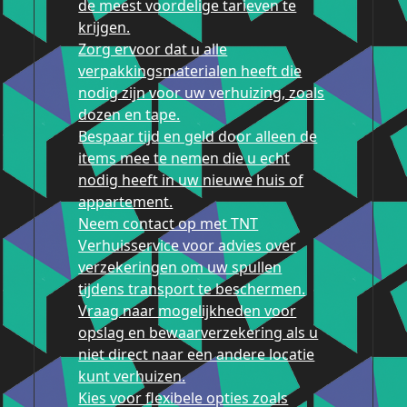
de meest voordelige tarieven te
krijgen.
Zorg ervoor dat u alle
verpakkingsmaterialen heeft die
nodig zijn voor uw verhuizing, zoals
dozen en tape.
Bespaar tijd en geld door alleen de
items mee te nemen die u echt
nodig heeft in uw nieuwe huis of
appartement.
Neem contact op met TNT
Verhuisservice voor advies over
verzekeringen om uw spullen
tijdens transport te beschermen.
Vraag naar mogelijkheden voor
opslag en bewaarverzekering als u
niet direct naar een andere locatie
kunt verhuizen.
Kies voor flexibele opties zoals