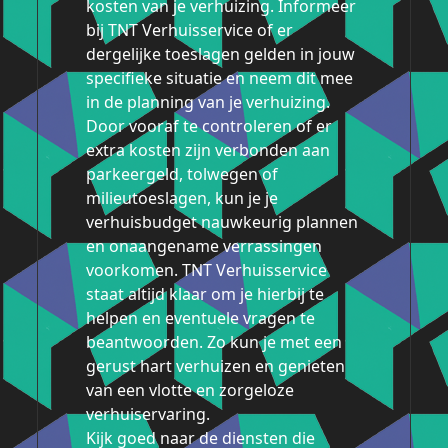
kosten van je verhuizing. Informeer
bij TNT Verhuisservice of er
dergelijke toeslagen gelden in jouw
specifieke situatie en neem dit mee
in de planning van je verhuizing.
Door vooraf te controleren of er
extra kosten zijn verbonden aan
parkeergeld, tolwegen of
milieutoeslagen, kun je je
verhuisbudget nauwkeurig plannen
en onaangename verrassingen
voorkomen. TNT Verhuisservice
staat altijd klaar om je hierbij te
helpen en eventuele vragen te
beantwoorden. Zo kun je met een
gerust hart verhuizen en genieten
van een vlotte en zorgeloze
verhuiservaring.
Kijk goed naar de diensten die