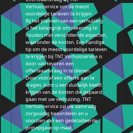
Verhuisservice om de meest
voordelige tarieven te krijgen
Bij het plannen van een verhuizing
is het belangrijk om rekening te
houden met verschillende aspecten,
waaronder de kosten. Een handige
tip om de meest voordelige tarieven
te krijgen bij TNT Verhuisservice is
door van tevoren een
offerteaanvraag in te dienen.
Door vooraf een offerte aan te
vragen, kunt u een duidelijk beeld
krijgen van de kosten die gepaard
gaan met uw verhuizing. TNT
Verhuisservice zal uw aanvraag
zorgvuldig beoordelen en u
voorzien van een gedetailleerde
prijsopgave op maat.