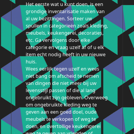
Het eerste wat u kunt doen, is een
grondige inventarisatie maken van
al uw bezittingen. Sorteer uw
spullen in categorieën zoals kleding,
meubels, keukengerei, decoraties,
etc. Ga vervolgens door elke
categorie en vraag uzelf af of u elk
item echt nodig heeft in uw nieuwe
huis.
Wees eerlijk tegen uzelf en wees
niet bang om afscheid te nemen
van dingen die niet meer bij uw
levensstijl passen of die al lang
ongebruikt zijn gebleven. Overweeg
om ongebruikte kleding weg te
geven aan een goed doel, oude
meubels te verkopen of weg te
doen, en overtollige keukengerei
weg te geven aan vrienden of