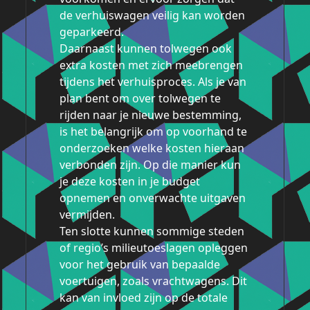
de verhuiswagen veilig kan worden
geparkeerd.
Daarnaast kunnen tolwegen ook
extra kosten met zich meebrengen
tijdens het verhuisproces. Als je van
plan bent om over tolwegen te
rijden naar je nieuwe bestemming,
is het belangrijk om op voorhand te
onderzoeken welke kosten hieraan
verbonden zijn. Op die manier kun
je deze kosten in je budget
opnemen en onverwachte uitgaven
vermijden.
Ten slotte kunnen sommige steden
of regio’s milieutoeslagen opleggen
voor het gebruik van bepaalde
voertuigen, zoals vrachtwagens. Dit
kan van invloed zijn op de totale