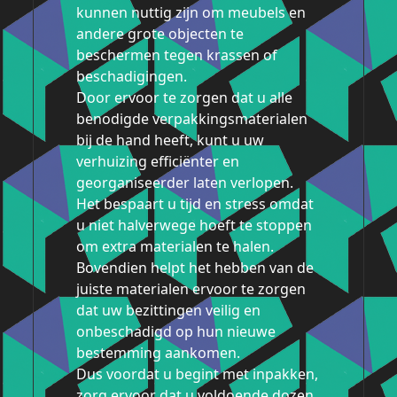
kunnen nuttig zijn om meubels en
andere grote objecten te
beschermen tegen krassen of
beschadigingen.
Door ervoor te zorgen dat u alle
benodigde verpakkingsmaterialen
bij de hand heeft, kunt u uw
verhuizing efficiënter en
georganiseerder laten verlopen.
Het bespaart u tijd en stress omdat
u niet halverwege hoeft te stoppen
om extra materialen te halen.
Bovendien helpt het hebben van de
juiste materialen ervoor te zorgen
dat uw bezittingen veilig en
onbeschadigd op hun nieuwe
bestemming aankomen.
Dus voordat u begint met inpakken,
zorg ervoor dat u voldoende dozen,