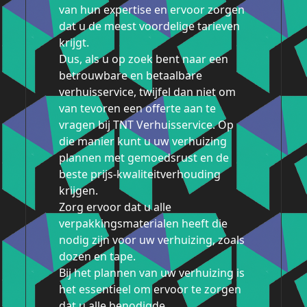
van hun expertise en ervoor zorgen
dat u de meest voordelige tarieven
krijgt.
Dus, als u op zoek bent naar een
betrouwbare en betaalbare
verhuisservice, twijfel dan niet om
van tevoren een offerte aan te
vragen bij TNT Verhuisservice. Op
die manier kunt u uw verhuizing
plannen met gemoedsrust en de
beste prijs-kwaliteitverhouding
krijgen.
Zorg ervoor dat u alle
verpakkingsmaterialen heeft die
nodig zijn voor uw verhuizing, zoals
dozen en tape.
Bij het plannen van uw verhuizing is
het essentieel om ervoor te zorgen
dat u alle benodigde