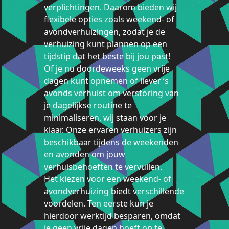
verplichtingen. Daarom bieden wij
flexibele opties zoals weekend- of
avondverhuizingen, zodat je de
verhuizing kunt plannen op een
tijdstip dat het beste bij jou past!
Of je nu doordeweeks geen vrije
dagen kunt opnemen of liever ’s
avonds verhuist om verstoring van
je dagelijkse routine te
minimaliseren, wij staan voor je
klaar. Onze ervaren verhuizers zijn
beschikbaar tijdens de weekenden
en avonden om jouw
verhuisbehoeften te vervullen.
Het kiezen voor een weekend- of
avondverhuizing biedt verschillende
voordelen. Ten eerste kun je
hierdoor werktijd besparen, omdat
je geen vrije dagen hoeft op te