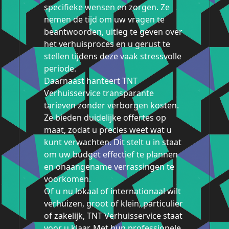
specifieke wensen en zorgen. Ze
nemen de tijd om uw vragen te
beantwoorden, uitleg te geven over
het verhuisproces en u gerust te
stellen tijdens deze vaak stressvolle
periode.
Daarnaast hanteert TNT
Verhuisservice transparante
tarieven zonder verborgen kosten.
Ze bieden duidelijke offertes op
maat, zodat u precies weet wat u
kunt verwachten. Dit stelt u in staat
om uw budget effectief te plannen
en onaangename verrassingen te
voorkomen.
Of u nu lokaal of internationaal wilt
verhuizen, groot of klein, particulier
of zakelijk, TNT Verhuisservice staat
voor u klaar. Met hun professionele