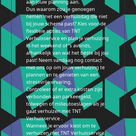
aan jouw planning aan.
Dus waarom zou je genoegen
nemen met een verhuisdag die niet
bij jouw schema past? Kies voor de
flexibele opties van TNT
Verhuisservice en plan je verhuizing
in het weekend of ’s avonds,
afhankelijk van wat het beste bij jou
past! Neem vandaag nog contact
met ons op om jouw verhuizing te
plannen en te genieten van een
stressvrije ervaring.
Controleer of er extra kosten zijn
verbonden aan parkeergeld,
tolwegen of milieutoeslagen als je
gaat verhuizen met TNT
Verhuisservice .
Wanneer je ervoor kiest om te
verhuizen met TNT Verhuisservice,