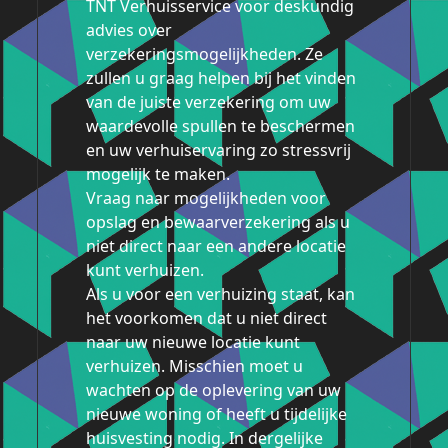
TNT Verhuisservice voor deskundig
advies over
verzekeringsmogelijkheden. Ze
zullen u graag helpen bij het vinden
van de juiste verzekering om uw
waardevolle spullen te beschermen
en uw verhuiservaring zo stressvrij
mogelijk te maken.
Vraag naar mogelijkheden voor
opslag en bewaarverzekering als u
niet direct naar een andere locatie
kunt verhuizen.
Als u voor een verhuizing staat, kan
het voorkomen dat u niet direct
naar uw nieuwe locatie kunt
verhuizen. Misschien moet u
wachten op de oplevering van uw
nieuwe woning of heeft u tijdelijke
huisvesting nodig. In dergelijke