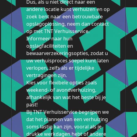
Dus, als u niet direct naar een
andere locatie kunt verhuizen en op
zoek bent naar een betrouwbare
opslagoplossing, neem dan contact
op met TNT Verhuisservice.
Informeer naar hun
opslagfaciliteiten en
bewaarverzekeringsopties, zodat u
uw verhuisproces soepel kunt laten
verlopen, zelfs als er tijdelijke
vertragingen zijn.
Kies voor flexibele opties zoals
weekend- of avondverhuizing,
afhankelijk van wat het beste bij je
past!
Bij TNT Verhuisservice begrijpen we
dat het plannen van een verhuizing
soms lastig kan zijn, vooral als je
drukke werkdagen hebt of andere