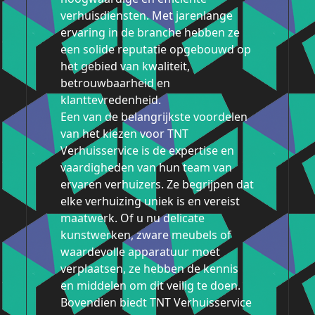
verhuisdiensten. Met jarenlange
ervaring in de branche hebben ze
een solide reputatie opgebouwd op
het gebied van kwaliteit,
betrouwbaarheid en
klanttevredenheid.
Een van de belangrijkste voordelen
van het kiezen voor TNT
Verhuisservice is de expertise en
vaardigheden van hun team van
ervaren verhuizers. Ze begrijpen dat
elke verhuizing uniek is en vereist
maatwerk. Of u nu delicate
kunstwerken, zware meubels of
waardevolle apparatuur moet
verplaatsen, ze hebben de kennis
en middelen om dit veilig te doen.
Bovendien biedt TNT Verhuisservice