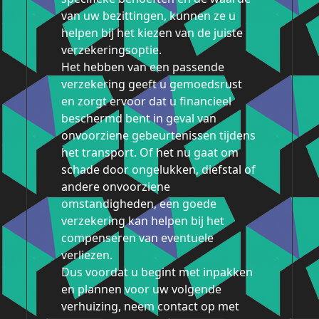
van uw bezittingen, kunnen ze u
helpen bij het kiezen van de juiste
verzekeringsoptie.
Het hebben van een passende
verzekering geeft u gemoedsrust
en zorgt ervoor dat u financieel
beschermd bent in geval van
onvoorziene gebeurtenissen tijdens
het transport. Of het nu gaat om
schade door ongelukken, diefstal of
andere onvoorziene
omstandigheden, een goede
verzekering kan helpen bij het
compenseren van eventuele
verliezen.
Dus voordat u begint met inpakken
en plannen voor uw volgende
verhuizing, neem contact op met