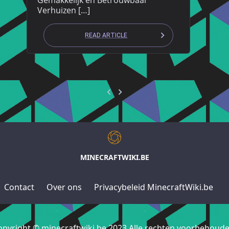
Gemakkelijk en Betrouwbaar
Verhuizen […]
READ ARTICLE
MINECRAFTWIKI.BE
Contact
Over ons
Privacybeleid MinecraftWiki.be
opyright © minecraftwiki.be 2023 Alle rechten voorbehoude