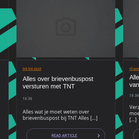
tnt
,
tnt post
nl
,
pos
All
Alles over brievenbuspost
van
versturen met TNT
16:36
16:36
Verz
Alles wat je moet weten over
moe
brievenbuspost bij TNT Alles […]
[…]
READ ARTICLE