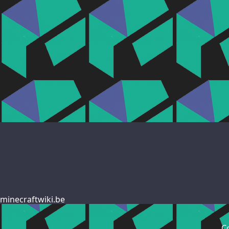
minecraftwiki.be
C