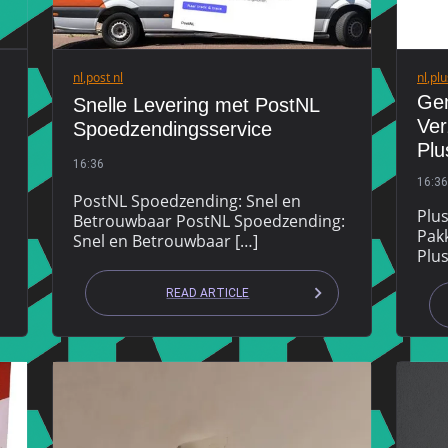
nl
,
post nl
nl
,
plu
Gem
Snelle Levering met PostNL
Ver
Spoedzendingsservice
Plu
16:36
16:36
PostNL Spoedzending: Snel en
Plus
Betrouwbaar PostNL Spoedzending:
Pak
Snel en Betrouwbaar […]
Plus
READ ARTICLE