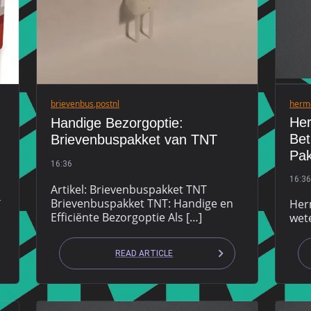
brievenbus
,
postnl
herm
He
Handige Bezorgoptie:
Bet
Brievenbuspakket van TNT
Pak
16:36
16:36
Artikel: Brievenbuspakket TNT
Brievenbuspakket TNT: Handige en
T
Her
Efficiënte Bezorgoptie Als […]
wet
READ ARTICLE