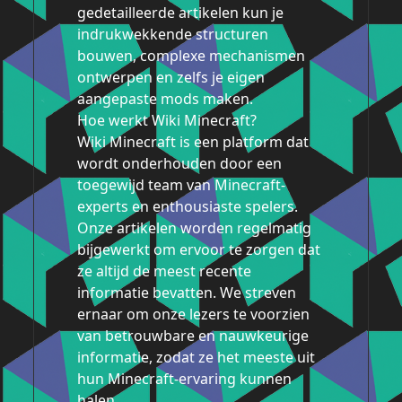
gedetailleerde artikelen kun je
indrukwekkende structuren
bouwen, complexe mechanismen
ontwerpen en zelfs je eigen
aangepaste mods maken.
Hoe werkt Wiki Minecraft?
Wiki Minecraft is een platform dat
wordt onderhouden door een
toegewijd team van Minecraft-
experts en enthousiaste spelers.
Onze artikelen worden regelmatig
bijgewerkt om ervoor te zorgen dat
ze altijd de meest recente
informatie bevatten. We streven
ernaar om onze lezers te voorzien
van betrouwbare en nauwkeurige
informatie, zodat ze het meeste uit
hun Minecraft-ervaring kunnen
halen.