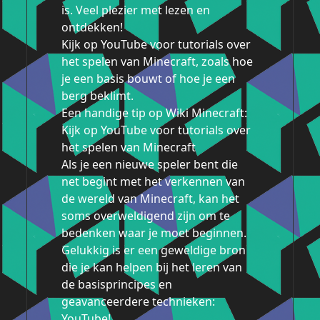
is. Veel plezier met lezen en
ontdekken!
Kijk op YouTube voor tutorials over
het spelen van Minecraft, zoals hoe
je een basis bouwt of hoe je een
berg beklimt.
Een handige tip op Wiki Minecraft:
Kijk op YouTube voor tutorials over
het spelen van Minecraft
Als je een nieuwe speler bent die
net begint met het verkennen van
de wereld van Minecraft, kan het
soms overweldigend zijn om te
bedenken waar je moet beginnen.
Gelukkig is er een geweldige bron
die je kan helpen bij het leren van
de basisprincipes en
geavanceerdere technieken:
YouTube!