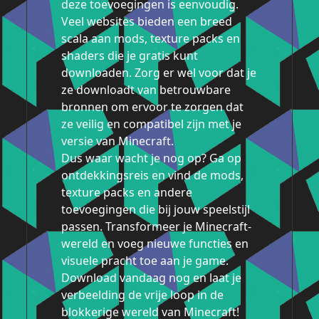
deze toevoegingen is eenvoudig.
Veel websites bieden een breed
scala aan mods, texture packs en
shaders die je gratis kunt
downloaden. Zorg er wel voor dat je
ze downloadt van betrouwbare
bronnen om ervoor te zorgen dat
ze veilig en compatibel zijn met je
versie van Minecraft.
Dus waar wacht je nog op? Ga op
ontdekkingsreis en vind de mods,
texture packs en andere
toevoegingen die bij jouw speelstijl
passen. Transformeer je Minecraft-
wereld en voeg nieuwe functies en
visuele pracht toe aan je game.
Download vandaag nog en laat je
verbeelding de vrije loop in de
blokkerige wereld van Minecraft!