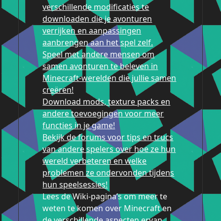
verschillende modificaties te
downloaden die je avonturen
verrijken en aanpassingen
aanbrengen aan het spel zelf.
Speel met andere mensen om
samen avonturen te beleven in
Minecraft-werelden die jullie samen
creëren!
Download mods, texture packs en
andere toevoegingen voor meer
functies in je game!
Bekijk de forums voor tips en trucs
van andere spelers over hoe ze hun
wereld verbeteren en welke
problemen ze ondervonden tijdens
hun speelsessies!
Lees de Wiki-pagina’s om meer te
weten te komen over Minecraft en
de verschillende aspecten ervan.