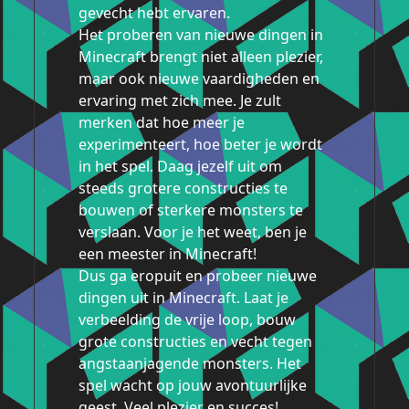
gevecht hebt ervaren.
Het proberen van nieuwe dingen in
Minecraft brengt niet alleen plezier,
maar ook nieuwe vaardigheden en
ervaring met zich mee. Je zult
merken dat hoe meer je
experimenteert, hoe beter je wordt
in het spel. Daag jezelf uit om
steeds grotere constructies te
bouwen of sterkere monsters te
verslaan. Voor je het weet, ben je
een meester in Minecraft!
Dus ga eropuit en probeer nieuwe
dingen uit in Minecraft. Laat je
verbeelding de vrije loop, bouw
grote constructies en vecht tegen
angstaanjagende monsters. Het
spel wacht op jouw avontuurlijke
geest. Veel plezier en succes!