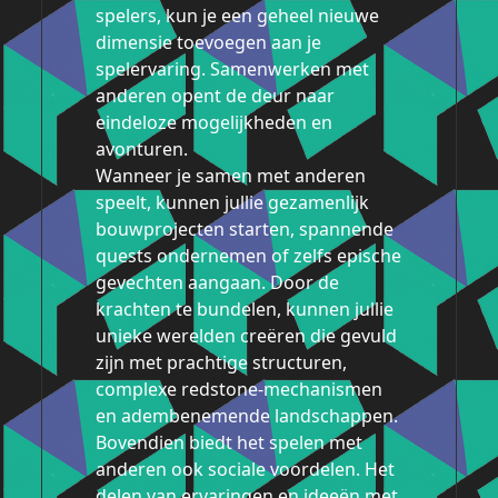
spelers, kun je een geheel nieuwe
dimensie toevoegen aan je
spelervaring. Samenwerken met
anderen opent de deur naar
eindeloze mogelijkheden en
avonturen.
Wanneer je samen met anderen
speelt, kunnen jullie gezamenlijk
bouwprojecten starten, spannende
quests ondernemen of zelfs epische
gevechten aangaan. Door de
krachten te bundelen, kunnen jullie
unieke werelden creëren die gevuld
zijn met prachtige structuren,
complexe redstone-mechanismen
en adembenemende landschappen.
Bovendien biedt het spelen met
anderen ook sociale voordelen. Het
delen van ervaringen en ideeën met