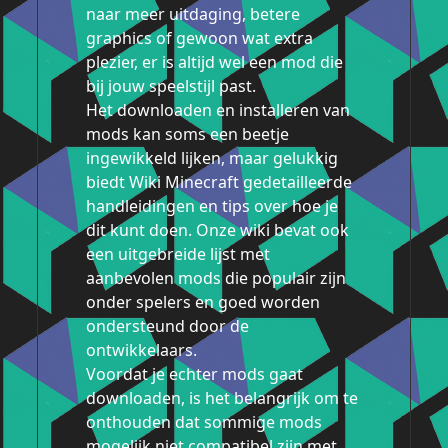
naar meer uitdaging, betere
graphics of gewoon wat extra
plezier, er is altijd wel een mod die
bij jouw speelstijl past.
Het downloaden en installeren van
mods kan soms een beetje
ingewikkeld lijken, maar gelukkig
biedt Wiki Minecraft gedetailleerde
handleidingen en tips over hoe je
dit kunt doen. Onze wiki bevat ook
een uitgebreide lijst met
aanbevolen mods die populair zijn
onder spelers en goed worden
ondersteund door de
ontwikkelaars.
Voordat je echter mods gaat
downloaden, is het belangrijk om te
onthouden dat sommige mods
mogelijk niet compatibel zijn met