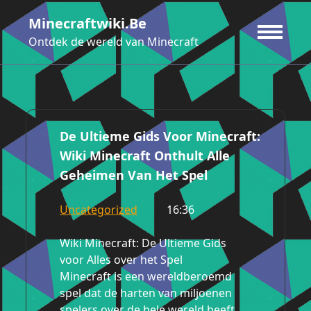
Ga
Minecraftwiki.be
naar
de
Ontdek de wereld van Minecraft
inhoud
De Ultieme Gids Voor Minecraft:
Wiki Minecraft Onthult Alle
Geheimen Van Het Spel
Uncategorized
16:36
Wiki Minecraft: De Ultieme Gids
voor Alles over het Spel
Minecraft is een wereldberoemd
spel dat de harten van miljoenen
spelers over de hele wereld heeft