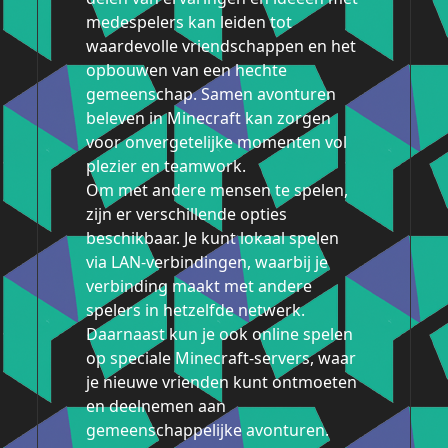
medespelers kan leiden tot
waardevolle vriendschappen en het
opbouwen van een hechte
gemeenschap. Samen avonturen
beleven in Minecraft kan zorgen
voor onvergetelijke momenten vol
plezier en teamwork.
Om met andere mensen te spelen,
zijn er verschillende opties
beschikbaar. Je kunt lokaal spelen
via LAN-verbindingen, waarbij je
verbinding maakt met andere
spelers in hetzelfde netwerk.
Daarnaast kun je ook online spelen
op speciale Minecraft-servers, waar
je nieuwe vrienden kunt ontmoeten
en deelnemen aan
gemeenschappelijke avonturen.