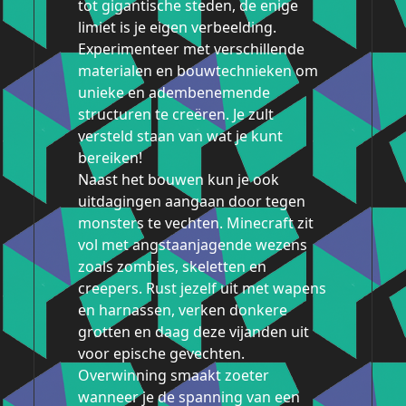
tot gigantische steden, de enige
limiet is je eigen verbeelding.
Experimenteer met verschillende
materialen en bouwtechnieken om
unieke en adembenemende
structuren te creëren. Je zult
versteld staan van wat je kunt
bereiken!
Naast het bouwen kun je ook
uitdagingen aangaan door tegen
monsters te vechten. Minecraft zit
vol met angstaanjagende wezens
zoals zombies, skeletten en
creepers. Rust jezelf uit met wapens
en harnassen, verken donkere
grotten en daag deze vijanden uit
voor epische gevechten.
Overwinning smaakt zoeter
wanneer je de spanning van een