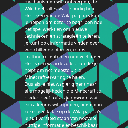
mechanismen wilt ontwerpen, de
Wiki heeft alles wat je nodig hebt.
Het lezen van de Wiki-pagina’s kan
je helpen om beter te begrijpen hoe
het spel werkt en om nieuwe
technieken en strategieën te leren.
Je kunt ook informatie vinden over
verschillende biomen, mobs,
crafting recepten en nog veel meer.
Het is een waardevolle bron die je
helpt om het meeste uit je
Minecraft-ervaring te halen.
Dus als je nieuwsgierig bent naar
alle mogelijkheden die Minecraft te
bieden heeft of als je gewoon wat
extra kennis wilt opdoen, neem dan
zeker een kijkje op de Wiki-pagina’s.
Je zult versteld staan ​​van hoeveel
nuttige informatie er beschikbaar