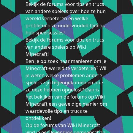
Bekijk de forums voor tips en trucs
van andere spelers over hoe ze hun
wereld verbeteren en welke
problemen ze ondervonden tijdens
hun speelsessies!
Bekijk de forums voor tips en trucs
van andere spelers op Wiki
Minecraft!
Ben je op zoek naar manieren om je
Minecraft-wereld te verbeteren? Wil
je weten welke problemen andere
spelers zijn tegengekomen en hoe
ze deze hebben opgelost? Dan is
het bekijken van de forums op Wiki
Minecraft een geweldige manier om
waardevolle tips en trucs te
ontdekken!
Op de forums van Wiki Minecraft
vind je een levendige gemeenschap