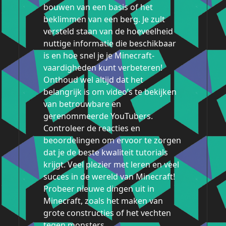
bouwen van een basis of het
beklimmen van een berg. Je zult
versteld staan van de hoeveelheid
nuttige informatie die beschikbaar
is en hoe snel je je Minecraft-
vaardigheden kunt verbeteren!
Onthoud wel altijd dat het
belangrijk is om video’s te bekijken
van betrouwbare en
gerenommeerde YouTubers.
Controleer de reacties en
beoordelingen om ervoor te zorgen
dat je de beste kwaliteit tutorials
krijgt. Veel plezier met leren en veel
succes in de wereld van Minecraft!
Probeer nieuwe dingen uit in
Minecraft, zoals het maken van
grote constructies of het vechten
tegen monsters.