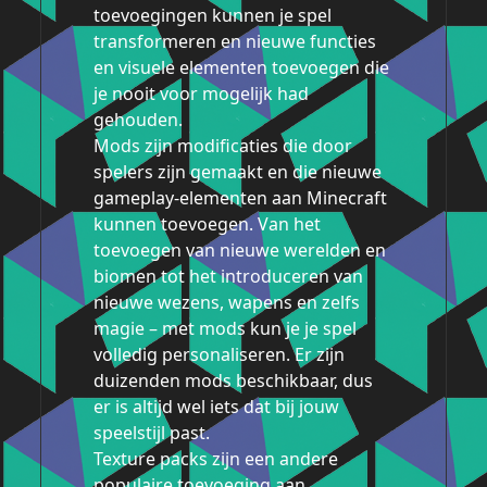
toevoegingen kunnen je spel
transformeren en nieuwe functies
en visuele elementen toevoegen die
je nooit voor mogelijk had
gehouden.
Mods zijn modificaties die door
spelers zijn gemaakt en die nieuwe
gameplay-elementen aan Minecraft
kunnen toevoegen. Van het
toevoegen van nieuwe werelden en
biomen tot het introduceren van
nieuwe wezens, wapens en zelfs
magie – met mods kun je je spel
volledig personaliseren. Er zijn
duizenden mods beschikbaar, dus
er is altijd wel iets dat bij jouw
speelstijl past.
Texture packs zijn een andere
populaire toevoeging aan