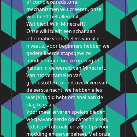
of complexe redstone-
mechanismen wilt creëren, onze
wiki heeft het allemaal.
Wat biedt Wiki Minecraft?
Onze wiki biedt een schat aan
informatie voor spelers van alle
niveaus. Voor beginners hebben we
gedetailleerde stapsgewijze
handleidingen om ze op weg te
helpen in de wereld van Minecraft.
Van het verzamelen van
grondstoffen tot het overleven van
de eerste nacht, we hebben alles
wat je nodig hebt om snel aan de
slag te gaan.
Voor meer ervaren spelers bieden
we geavanceerde bouwtechnieken,
redstone-tutorials en zelfs tips voor
modding en serverbeheer. Met onze