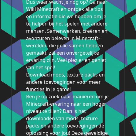
Dus waar wacht je nog op? Ga naar
Wiki Minecraft en ontdek alle tips
en informatie die we hebben om je
te helpen bij het spelen met andere
mensen. Samenwerken, creëren en
avonturen beleven in Minecraft-
werelden die jullie samen hebben
gemaakt, zal een onvergetelijke
ervaring zijn. Veel plezier en geniet
van het spel!
Download mods, texture packs en
andere toevoegingen voor meer
functies in je game!
Ben je op zoek naar manieren om je
Minecraft-ervaring naar een hoger
niveau te tillen? Dan is het
downloaden van mods, texture
packs en andere toevoegingen dé
oplossing voor jou! Deze geweldige