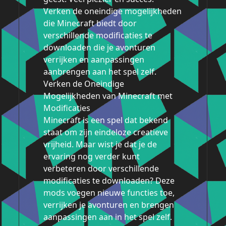
Verken de oneindige mogelijkheden
die Minecraft biedt door
verschillende modificaties te
downloaden die je avonturen
verrijken en aanpassingen
aanbrengen aan het spel zelf.
Verken de Oneindige
Mogelijkheden van Minecraft met
Modificaties
Minecraft is een spel dat bekend
staat om zijn eindeloze creatieve
vrijheid. Maar wist je dat je de
ervaring nog verder kunt
verbeteren door verschillende
modificaties te downloaden? Deze
mods voegen nieuwe functies toe,
verrijken je avonturen en brengen
aanpassingen aan in het spel zelf.