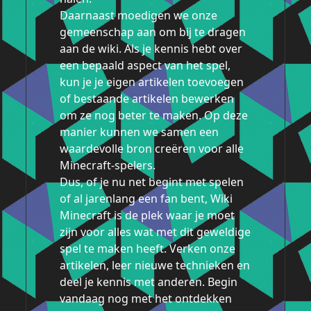
Daarnaast moedigen we onze
gemeenschap aan om bij te dragen
aan de wiki. Als je kennis hebt over
een bepaald aspect van het spel,
kun je je eigen artikelen toevoegen
of bestaande artikelen bewerken
om ze nog beter te maken. Op deze
manier kunnen we samen een
waardevolle bron creëren voor alle
Minecraft-spelers.
Dus, of je nu net begint met spelen
of al jarenlang een fan bent, Wiki
Minecraft is de plek waar je moet
zijn voor alles wat met dit geweldige
spel te maken heeft. Verken onze
artikelen, leer nieuwe technieken en
deel je kennis met anderen. Begin
vandaag nog met het ontdekken