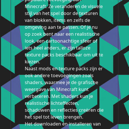
Minecraft. Ze veranderen de visuele
stijl van het spel door de texturen
van blokken, items en zelfs de
omgeving aan te passen. Of je nu
op zoek bent naar een realistische
look, een cartoonachtige sfeer of
iets heel anders, er zijn talloze
texture packs beschikbaar om uit te
kiezen.
Naast mods en texture packs zijn er
ook andere toevoegingen zoals
shaders, waarmee je de grafische
weergave van Minecraft kunt
verbeteren. Met shaders kun je
realistische lichteffecten,
schaduwen en reflecties creëren die
het spel tot leven brengen.
Het downloaden en installeren van