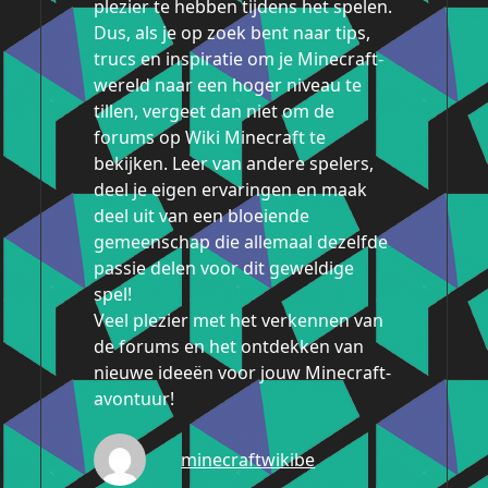
plezier te hebben tijdens het spelen.
Dus, als je op zoek bent naar tips,
trucs en inspiratie om je Minecraft-
wereld naar een hoger niveau te
tillen, vergeet dan niet om de
forums op Wiki Minecraft te
bekijken. Leer van andere spelers,
deel je eigen ervaringen en maak
deel uit van een bloeiende
gemeenschap die allemaal dezelfde
passie delen voor dit geweldige
spel!
Veel plezier met het verkennen van
de forums en het ontdekken van
nieuwe ideeën voor jouw Minecraft-
avontuur!
minecraftwikibe