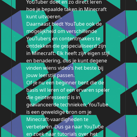
YouTuber doet en zo direct leren
hoe je bepaalde taken in Minecraft
kunt uitvoeren.
Daarnaast biedt YouTube ook de
mogelijkheid om verschillende
YouTubers en contentmakers te
ontdekken die gespecialiseerd zijn
in Minecraft. Elk heeft zijn eigen stijl
en benadering, dus je kunt degene
vinden wiens video’s het beste bij
jouw leerstijl passen.
Of je nu een beginner bent die de
basis wil leren of een ervaren speler
die geïnteresseerd is in
geavanceerde technieken, YouTube
is een geweldige bron om je
Minecraft-vaardigheden te
verbeteren. Dus ga naar YouTube
en zoek naar tutorials over het