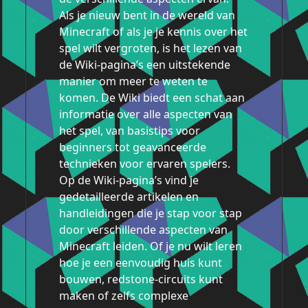
Als je nieuw bent in de wereld van
Minecraft of als je je kennis over het
spel wilt vergroten, is het lezen van
de Wiki-pagina’s een uitstekende
manier om meer te weten te
komen. De Wiki biedt een schat aan
informatie over alle aspecten van
het spel, van basistips voor
beginners tot geavanceerde
technieken voor ervaren spelers.
Op de Wiki-pagina’s vind je
gedetailleerde artikelen en
handleidingen die je stap voor stap
door verschillende aspecten van
Minecraft leiden. Of je nu wilt leren
hoe je een eenvoudig huis kunt
bouwen, redstone-circuits kunt
maken of zelfs complexe