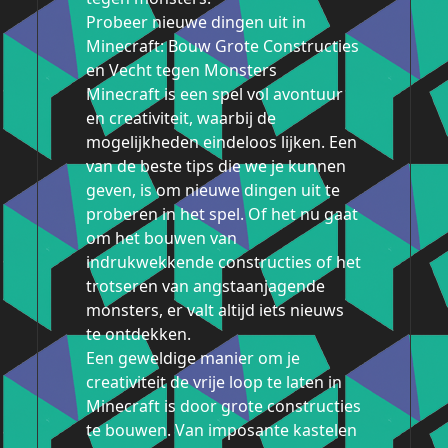
Probeer nieuwe dingen uit in
Minecraft: Bouw Grote Constructies
en Vecht tegen Monsters
Minecraft is een spel vol avontuur
en creativiteit, waarbij de
mogelijkheden eindeloos lijken. Een
van de beste tips die we je kunnen
geven, is om nieuwe dingen uit te
proberen in het spel. Of het nu gaat
om het bouwen van
indrukwekkende constructies of het
trotseren van angstaanjagende
monsters, er valt altijd iets nieuws
te ontdekken.
Een geweldige manier om je
creativiteit de vrije loop te laten in
Minecraft is door grote constructies
te bouwen. Van imposante kastelen