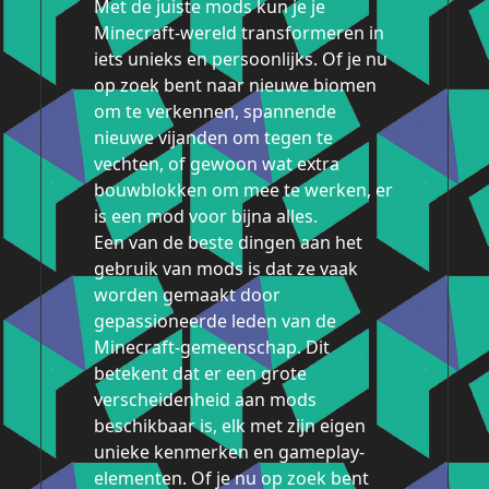
Met de juiste mods kun je je
Minecraft-wereld transformeren in
iets unieks en persoonlijks. Of je nu
op zoek bent naar nieuwe biomen
om te verkennen, spannende
nieuwe vijanden om tegen te
vechten, of gewoon wat extra
bouwblokken om mee te werken, er
is een mod voor bijna alles.
Een van de beste dingen aan het
gebruik van mods is dat ze vaak
worden gemaakt door
gepassioneerde leden van de
Minecraft-gemeenschap. Dit
betekent dat er een grote
verscheidenheid aan mods
beschikbaar is, elk met zijn eigen
unieke kenmerken en gameplay-
elementen. Of je nu op zoek bent