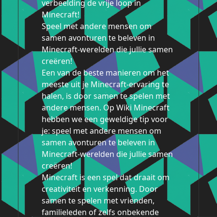
verbeelding de vrije loop in
Minecraft!
Speel met andere mensen om
samen avonturen te beleven in
Minecraft-werelden die jullie samen
creëren!
Een van de beste manieren om het
meeste uit je Minecraft-ervaring te
halen, is door samen te spelen met
andere mensen. Op Wiki Minecraft
hebben we een geweldige tip voor
je: speel met andere mensen om
samen avonturen te beleven in
Minecraft-werelden die jullie samen
creëren!
Minecraft is een spel dat draait om
creativiteit en verkenning. Door
samen te spelen met vrienden,
familieleden of zelfs onbekende