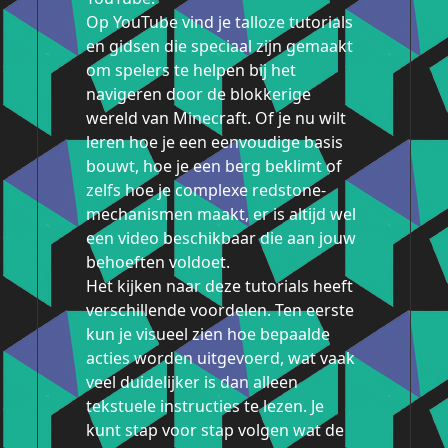
Op YouTube vind je talloze tutorials
en gidsen die speciaal zijn gemaakt
om spelers te helpen bij het
navigeren door de blokkerige
wereld van Minecraft. Of je nu wilt
leren hoe je een eenvoudige basis
bouwt, hoe je een berg beklimt of
zelfs hoe je complexe redstone-
mechanismen maakt, er is altijd wel
een video beschikbaar die aan jouw
behoeften voldoet.
Het kijken naar deze tutorials heeft
verschillende voordelen. Ten eerste
kun je visueel zien hoe bepaalde
acties worden uitgevoerd, wat vaak
veel duidelijker is dan alleen
tekstuele instructies te lezen. Je
kunt stap voor stap volgen wat de