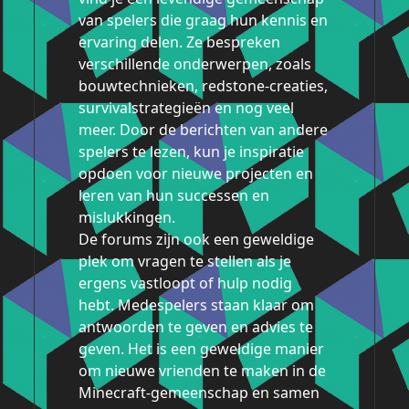
van spelers die graag hun kennis en
ervaring delen. Ze bespreken
verschillende onderwerpen, zoals
bouwtechnieken, redstone-creaties,
survivalstrategieën en nog veel
meer. Door de berichten van andere
spelers te lezen, kun je inspiratie
opdoen voor nieuwe projecten en
leren van hun successen en
mislukkingen.
De forums zijn ook een geweldige
plek om vragen te stellen als je
ergens vastloopt of hulp nodig
hebt. Medespelers staan klaar om
antwoorden te geven en advies te
geven. Het is een geweldige manier
om nieuwe vrienden te maken in de
Minecraft-gemeenschap en samen