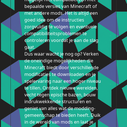
bepaalde versies van Minecraft of
met andere mods. Het is altijd een
goed idee om de instructies
zorgvuldig te volgen en eventuele
compatibiliteitsproblemen te
controleren voordat je aan de slag
gaat.
Dus waar wacht je nog op? Verken
de oneindige mogelijkheden die
Minecraft biedt door verschillende
modificaties te downloaden en je
spelervaring naar een hoger niveau
te tillen. Ontdek nieuwe werelden,
vecht tegen epische bazen, bouw
indrukwekkende structuren en
geniet van alles wat de modding-
gemeenschap te bieden heeft. Duik
in de wereld van mods en laat je