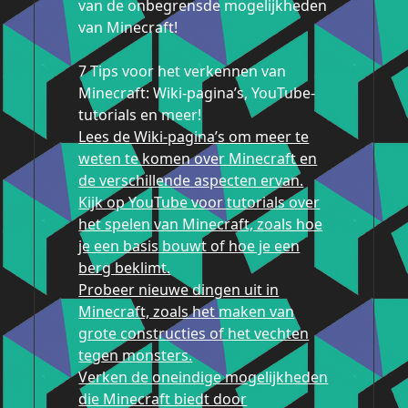
van de onbegrensde mogelijkheden
van Minecraft!
7 Tips voor het verkennen van
Minecraft: Wiki-pagina’s, YouTube-
tutorials en meer!
Lees de Wiki-pagina’s om meer te
weten te komen over Minecraft en
de verschillende aspecten ervan.
Kijk op YouTube voor tutorials over
het spelen van Minecraft, zoals hoe
je een basis bouwt of hoe je een
berg beklimt.
Probeer nieuwe dingen uit in
Minecraft, zoals het maken van
grote constructies of het vechten
tegen monsters.
Verken de oneindige mogelijkheden
die Minecraft biedt door