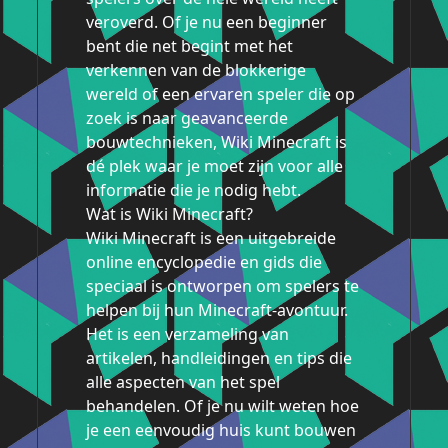
veroverd. Of je nu een beginner
bent die net begint met het
verkennen van de blokkerige
wereld of een ervaren speler die op
zoek is naar geavanceerde
bouwtechnieken, Wiki Minecraft is
dé plek waar je moet zijn voor alle
informatie die je nodig hebt.
Wat is Wiki Minecraft?
Wiki Minecraft is een uitgebreide
online encyclopedie en gids die
speciaal is ontworpen om spelers te
helpen bij hun Minecraft-avontuur.
Het is een verzameling van
artikelen, handleidingen en tips die
alle aspecten van het spel
behandelen. Of je nu wilt weten hoe
je een eenvoudig huis kunt bouwen