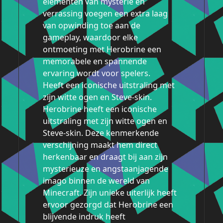
elementen van mysterie en
verrassing voegen een extra laag
van opwinding toe aan de
gameplay, waardoor elke
ontmoeting met Herobrine een
memorabele en spannende
ervaring wordt voor spelers.
Heeft een iconische uitstraling met
zijn witte ogen en Steve-skin.
Herobrine heeft een iconische
uitstraling met zijn witte ogen en
Steve-skin. Deze kenmerkende
verschijning maakt hem direct
herkenbaar en draagt bij aan zijn
mysterieuze en angstaanjagende
imago binnen de wereld van
Minecraft. Zijn unieke uiterlijk heeft
ervoor gezorgd dat Herobrine een
blijvende indruk heeft