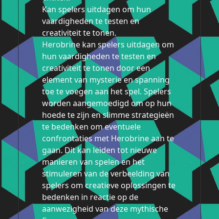
Kan spelers uitdagen om hun
vaardigheden te testen en
creativiteit te tonen.
Herobrine kan spelers uitdagen om
hun vaardigheden te testen en
creativiteit te tonen door een
element van mysterie en spanning
toe te voegen aan het spel. Spelers
worden aangemoedigd om op hun
hoede te zijn en slimme strategieën
te bedenken om eventuele
confrontaties met Herobrine aan te
gaan. Dit kan leiden tot nieuwe
manieren van spelen en het
stimuleren van de verbeelding van
spelers om creatieve oplossingen te
bedenken in reactie op de
aanwezigheid van deze mythische