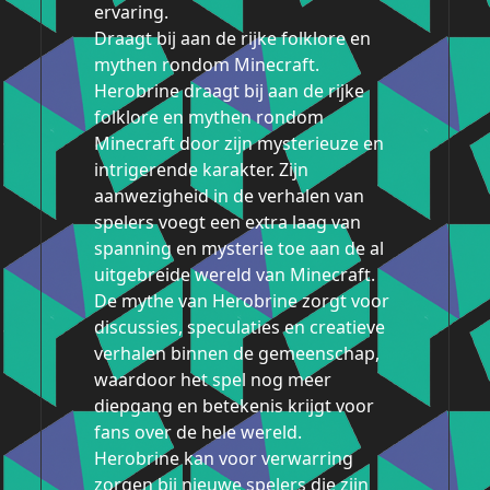
ervaring.
Draagt bij aan de rijke folklore en
mythen rondom Minecraft.
Herobrine draagt bij aan de rijke
folklore en mythen rondom
Minecraft door zijn mysterieuze en
intrigerende karakter. Zijn
aanwezigheid in de verhalen van
spelers voegt een extra laag van
spanning en mysterie toe aan de al
uitgebreide wereld van Minecraft.
De mythe van Herobrine zorgt voor
discussies, speculaties en creatieve
verhalen binnen de gemeenschap,
waardoor het spel nog meer
diepgang en betekenis krijgt voor
fans over de hele wereld.
Herobrine kan voor verwarring
zorgen bij nieuwe spelers die zijn