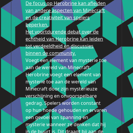
De focus op Herobrine kan afleiden
van andere aspecten van Minecraft
en de creativiteit van spelers
beperken.
Het voortdurende debat over de
echtheid van Herobrine kan leiden
tot verdeeldheid en discussies
binnen de community.
Voegt een element van mysterie toe
aan de wereld van Minecraft.
Herobrine voegt een element van
mysterie toe aan de wereld van
Minecraft door zijn mysterieuze
verschijning en onvoorspelbare
gedrag. Spelers worden constant
op hun hoede gehouden en ervaren
een gevoel van spanning en
mysterie wanneer ze denken dat hij
in de buurt is. Dit draagt bij aan de