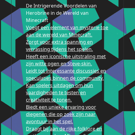
De Intrigerende Voordelen van
Herobrine in de Wereld van
Minecraft
Voegt een element van mysterie toe
aan de wereld van Minecraft.
Zorgt voor extra spanning en
verrassing tijdens het spelen.
Heeft een iconische uitstraling met
zijn witte ogen en Steve-skin.
Leidt tot interessante discussies en
speculaties binnen de community.
Kan spelers uitdagen om hun
vaardigheden te testen en
creativiteit te tonen.
Biedt een unieke ervaring voor
diegenen die op zoek zijn naar
avontuur in het spel.
Draagt bij aan de rijke folklore en