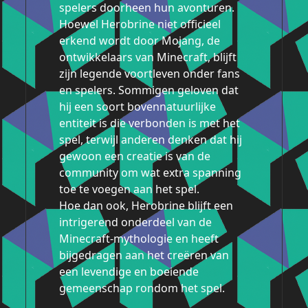
spelers doorheen hun avonturen.
Hoewel Herobrine niet officieel
erkend wordt door Mojang, de
ontwikkelaars van Minecraft, blijft
zijn legende voortleven onder fans
en spelers. Sommigen geloven dat
hij een soort bovennatuurlijke
entiteit is die verbonden is met het
spel, terwijl anderen denken dat hij
gewoon een creatie is van de
community om wat extra spanning
toe te voegen aan het spel.
Hoe dan ook, Herobrine blijft een
intrigerend onderdeel van de
Minecraft-mythologie en heeft
bijgedragen aan het creëren van
een levendige en boeiende
gemeenschap rondom het spel.