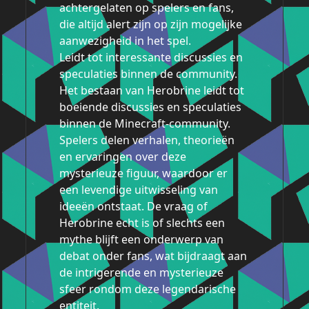
achtergelaten op spelers en fans,
die altijd alert zijn op zijn mogelijke
aanwezigheid in het spel.
Leidt tot interessante discussies en
speculaties binnen de community.
Het bestaan van Herobrine leidt tot
boeiende discussies en speculaties
binnen de Minecraft-community.
Spelers delen verhalen, theorieën
en ervaringen over deze
mysterieuze figuur, waardoor er
een levendige uitwisseling van
ideeën ontstaat. De vraag of
Herobrine echt is of slechts een
mythe blijft een onderwerp van
debat onder fans, wat bijdraagt aan
de intrigerende en mysterieuze
sfeer rondom deze legendarische
entiteit.