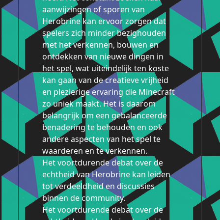
aanwijzingen of sporen van
Herobrine kan ervoor zorgen dat
spelers zich minder bezighouden
met het verkennen, bouwen en
ontdekken van nieuwe dingen in
het spel, wat uiteindelijk ten koste
kan gaan van de creatieve vrijheid
en plezierige ervaring die Minecraft
zo uniek maakt. Het is daarom
belangrijk om een gebalanceerde
benadering te behouden en ook
andere aspecten van het spel te
waarderen en te verkennen.
Het voortdurende debat over de
echtheid van Herobrine kan leiden
tot verdeeldheid en discussies
binnen de community.
Het voortdurende debat over de