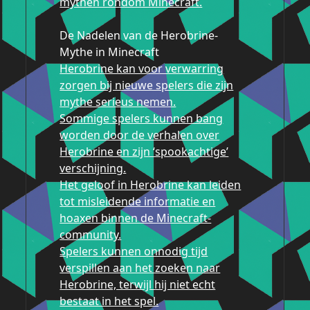
mythen rondom Minecraft.
De Nadelen van de Herobrine-
Mythe in Minecraft
Herobrine kan voor verwarring
zorgen bij nieuwe spelers die zijn
mythe serieus nemen.
Sommige spelers kunnen bang
worden door de verhalen over
Herobrine en zijn ‘spookachtige’
verschijning.
Het geloof in Herobrine kan leiden
tot misleidende informatie en
hoaxen binnen de Minecraft-
community.
Spelers kunnen onnodig tijd
verspillen aan het zoeken naar
Herobrine, terwijl hij niet echt
bestaat in het spel.