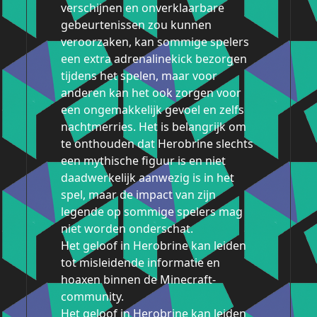
verschijnen en onverklaarbare
gebeurtenissen zou kunnen
veroorzaken, kan sommige spelers
een extra adrenalinekick bezorgen
tijdens het spelen, maar voor
anderen kan het ook zorgen voor
een ongemakkelijk gevoel en zelfs
nachtmerries. Het is belangrijk om
te onthouden dat Herobrine slechts
een mythische figuur is en niet
daadwerkelijk aanwezig is in het
spel, maar de impact van zijn
legende op sommige spelers mag
niet worden onderschat.
Het geloof in Herobrine kan leiden
tot misleidende informatie en
hoaxen binnen de Minecraft-
community.
Het geloof in Herobrine kan leiden