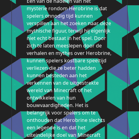
Een van de nadelen van het
mysterie rondom Herobrine is dat
spelers onnodig tijd kunnen
verspillen aan het zoeken naar deze
mythische figuur, terwijl hij eigenlijk
niet echt bestaat in het spel. Door
zich te laten meeslepen door de
verhalen en mythes over Herobrine,
kunnen spelers kostbare speeltijd
verliezen die ze beter hadden
kunnen besteden aan het
verkennen van de uitgestrekte
wereld van Minecraft of het
ontwikkelen van hun
bouwvaardigheden. Het is
belangrijk voor spelers om te
onthouden dat Herobrine slechts
een legende is en dat het
uiteindelijke doel van Minecraft