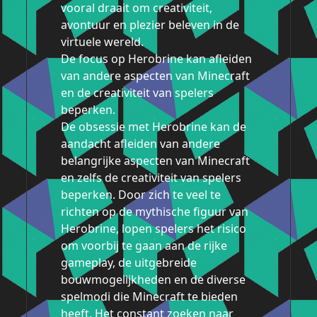
vooral draait om creativiteit,
avontuur en plezier beleven in de
virtuele wereld.
De focus op Herobrine kan afleiden
van andere aspecten van Minecraft
en de creativiteit van spelers
beperken.
De obsessie met Herobrine kan de
aandacht afleiden van andere
belangrijke aspecten van Minecraft
en zelfs de creativiteit van spelers
beperken. Door zich te veel te
richten op de mythische figuur van
Herobrine, lopen spelers het risico
om voorbij te gaan aan de rijke
gameplay, de uitgebreide
bouwmogelijkheden en de diverse
spelmodi die Minecraft te bieden
heeft. Het constant zoeken naar