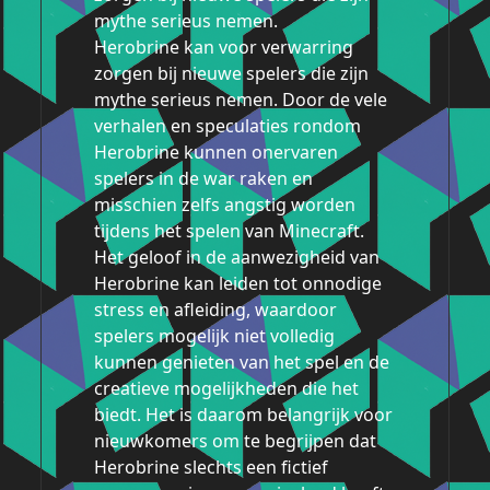
mythe serieus nemen.
Herobrine kan voor verwarring
zorgen bij nieuwe spelers die zijn
mythe serieus nemen. Door de vele
verhalen en speculaties rondom
Herobrine kunnen onervaren
spelers in de war raken en
misschien zelfs angstig worden
tijdens het spelen van Minecraft.
Het geloof in de aanwezigheid van
Herobrine kan leiden tot onnodige
stress en afleiding, waardoor
spelers mogelijk niet volledig
kunnen genieten van het spel en de
creatieve mogelijkheden die het
biedt. Het is daarom belangrijk voor
nieuwkomers om te begrijpen dat
Herobrine slechts een fictief