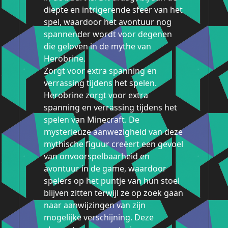
diepte en intrigerende sfeer van het
spel, waardoor het avontuur nog
spannender wordt voor degenen
die geloven in de mythe van
Herobrine.
Zorgt voor extra spanning en
verrassing tijdens het spelen.
Herobrine zorgt voor extra
spanning en verrassing tijdens het
spelen van Minecraft. De
mysterieuze aanwezigheid van deze
mythische figuur creëert een gevoel
van onvoorspelbaarheid en
avontuur in de game, waardoor
spelers op het puntje van hun stoel
blijven zitten terwijl ze op zoek gaan
naar aanwijzingen van zijn
mogelijke verschijning. Deze