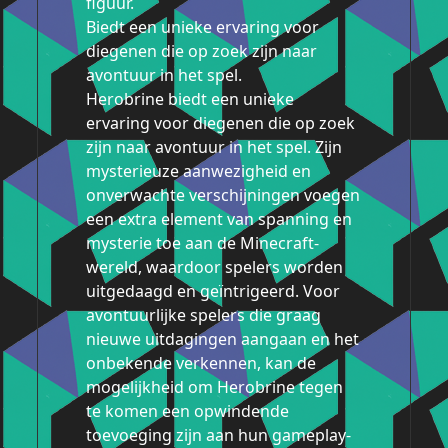
figuur.
Biedt een unieke ervaring voor
diegenen die op zoek zijn naar
avontuur in het spel.
Herobrine biedt een unieke
ervaring voor diegenen die op zoek
zijn naar avontuur in het spel. Zijn
mysterieuze aanwezigheid en
onverwachte verschijningen voegen
een extra element van spanning en
mysterie toe aan de Minecraft-
wereld, waardoor spelers worden
uitgedaagd en geïntrigeerd. Voor
avontuurlijke spelers die graag
nieuwe uitdagingen aangaan en het
onbekende verkennen, kan de
mogelijkheid om Herobrine tegen
te komen een opwindende
toevoeging zijn aan hun gameplay-