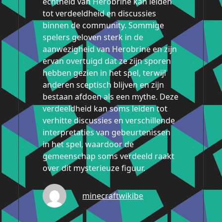
echtheid van Herobrine kan leiden
tot verdeeldheid en discussies
binnen de community. Sommige
spelers geloven sterk in de
aanwezigheid van Herobrine en zijn
ervan overtuigd dat ze zijn sporen
hebben gezien in het spel, terwijl
anderen sceptisch blijven en zijn
bestaan afdoen als een mythe. Deze
verdeeldheid kan soms leiden tot
verhitte discussies en verschillende
interpretaties van gebeurtenissen
in het spel, waardoor de
gemeenschap soms verdeeld raakt
over dit mysterieuze figuur.
minecraftwikibe