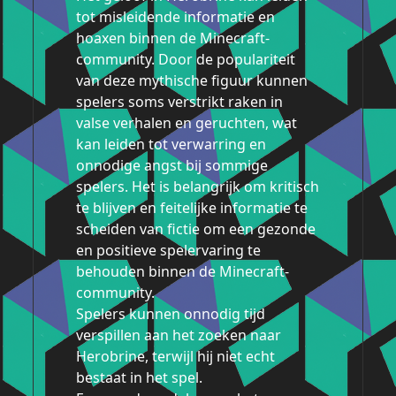
tot misleidende informatie en
hoaxen binnen de Minecraft-
community. Door de populariteit
van deze mythische figuur kunnen
spelers soms verstrikt raken in
valse verhalen en geruchten, wat
kan leiden tot verwarring en
onnodige angst bij sommige
spelers. Het is belangrijk om kritisch
te blijven en feitelijke informatie te
scheiden van fictie om een gezonde
en positieve spelervaring te
behouden binnen de Minecraft-
community.
Spelers kunnen onnodig tijd
verspillen aan het zoeken naar
Herobrine, terwijl hij niet echt
bestaat in het spel.