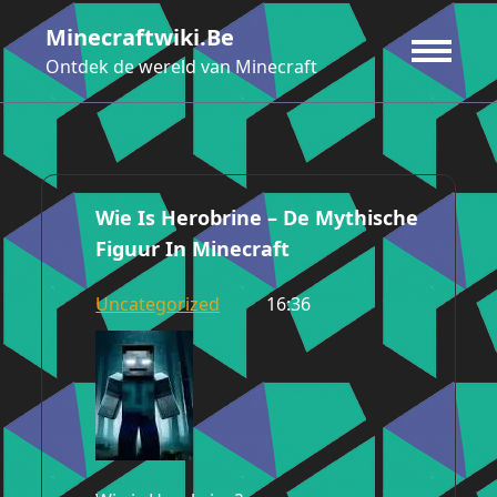
Ga
Minecraftwiki.be
naar
de
Ontdek de wereld van Minecraft
inhoud
Wie Is Herobrine – De Mythische
Figuur In Minecraft
Uncategorized
16:36