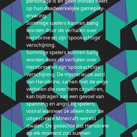
personage is en geen invloed heeft
op hun daadwerkelijke gameplay-
ervaring.
Sommige spelers kunnen bang
worden door de verhalen over
Herobrine en zijn ‘spookachtige’
verschijning.
Sommige spelers kunnen bang
worden door de verhalen over
Herobrine en zijn ‘spookachtige’
verschijning. De mysterieuze aard
van Herobrine, samen met de enge
verhalen die over hem circuleren,
kan bijdragen aan een gevoel van
spanning en angst bij spelers,
vooral wanneer ze alleen door de
uitgestrekte Minecraft-wereld
dwalen. De gedachte dat Herobrine
op elk moment zou kunnen