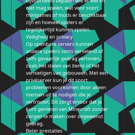
bijvoorbeeld bepalen wie er wel en
niet mag spelen, wat voor soort
minigames of mods er beschikbaar
zijn en hoeveel spelers er
tegelijkertijd kunnen spelen.
Veiligheid en privacy
Op openbare servers kunnen
andere spelers soms vervelend of
zelfs gevaarlijk gedrag vertonen,
zoals het stelen van items of het
vernietigen van gebouwen. Met een
privéserver kun je dit soort
problemen voorkomen door alleen
mensen uit te nodigen die je
vertrouwt. Dit zorgt ervoor dat je
kunt genieten van Minecraft zonder
zorgen te maken over ongewenst
gedrag.
Beter prestaties