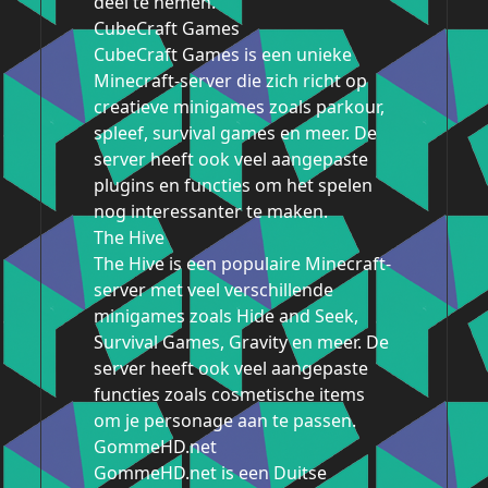
deel te nemen.
CubeCraft Games
CubeCraft Games is een unieke
Minecraft-server die zich richt op
creatieve minigames zoals parkour,
spleef, survival games en meer. De
server heeft ook veel aangepaste
plugins en functies om het spelen
nog interessanter te maken.
The Hive
The Hive is een populaire Minecraft-
server met veel verschillende
minigames zoals Hide and Seek,
Survival Games, Gravity en meer. De
server heeft ook veel aangepaste
functies zoals cosmetische items
om je personage aan te passen.
GommeHD.net
GommeHD.net is een Duitse