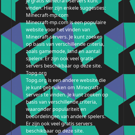
je gratis Minecraft-servers kunt
vinden. Hier zijn enkele suggesties:
Minecraft-mp.com
Minecraft-mp.com is een populaire
website voor het vinden van
Minecraft-servers. Je kunt zoeken
op basis van verschillende criteria,
zoals gamemode, land en aantal
spelers. Er zijn ook veel gratis
servers beschikbaar op deze site.
Topg.org
Topg.org is een andere website die
je kunt gebruiken om Minecraft-
servers te vinden. Je kunt zoeken op
basis van verschillende criteria,
waaronder populariteit en
beoordelingen van andere spelers.
Er zijn ook veel gratis servers
beschikbaar op deze site.