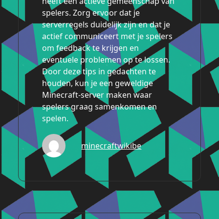
heeft een actieve gemeenschap van
spelers. Zorg ervoor dat je
serverregels duidelijk zijn en dat je
actief communiceert met je spelers
om feedback te krijgen en
eventuele problemen op te lossen.
Door deze tips in gedachten te
houden, kun je een geweldige
Minecraft-server maken waar
spelers graag samenkomen en
spelen.
minecraftwikibe