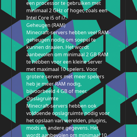
een processor te gebruiken met
minimaal 2 GHz of hoger, zoals een
Intel Core i5 of i7.
Geheugen (RAM)
Minecraft-servers hebben veel RAM-
geheugen nodig om soepel te
kunnen draaien. Het wordt
aanbevolen om minimaal 2 GB RAM
te hebben voor een kleine server
met maximaal 10 spelers. Voor
grotere servers met meer spelers
heb je meer RAM nodig,
bijvoorbeeld 4 GB of meer.
Opslagruimte
Minecraft-servers hebben ook
voldoende opslagruimte nodig voor
het opslaan van werelden, plugins,
mods en andere gegevens. Het
wordt aanbevolen om minimaal 10