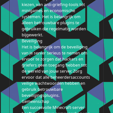
kiezen, van anti-griefing-tools tot
minigames en economische
systemen. Het is belangrijk om
alleen betrouwbare plugins te
gebruiken die regelmatig worden
bijgewerkt.
Beveiliging
Het is belangrijk om de beveiliging
van je server serieus te nemen om
ervoor te zorgen dat hackers en
griefers geen toegang hebben tot
de wereld van jouw server. Zorg
ervoor dat alle beheerdersaccounts
veilige wachtwoorden hebben en
gebruik betrouwbare
beveiligingsplugins.
Gemeenschap
Een succesvolle Minecraft-server