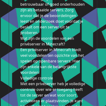
betrouwbaar of goed onderhouden
zijn als betaalde servers. Zorg
ervoor dat je de beoordelingen
leest en onderzoek doet voordat je
besluit om een server uit te
proberen.
Wat zijn de voordelen van een
privéserver in Minecraft?
Een privéserver in Minecraft biedt
veel voordelen ten opzichte van het
spelen op openbare servers. Hier
zijn enkele van de belangrijkste
voordelen:
Volledige controle
Met een privéserver heb je volledige
controle over wie er toegang heeft
tot de server en wat voor soort
activiteiten er plaatsvinden. Je kunt