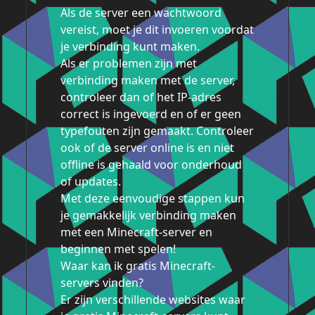
Als de server een wachtwoord
vereist, moet je dit invoeren voordat
je verbinding kunt maken.
Als er problemen zijn met
verbinding maken met de server,
controleer dan of het IP-adres
correct is ingevoerd en of er geen
typefouten zijn gemaakt. Controleer
ook of de server online is en niet
offline is gehaald voor onderhoud
of updates.
Met deze eenvoudige stappen kun
je gemakkelijk verbinding maken
met een Minecraft-server en
beginnen met spelen!
Waar kan ik gratis Minecraft-
servers vinden?
Er zijn verschillende websites waar