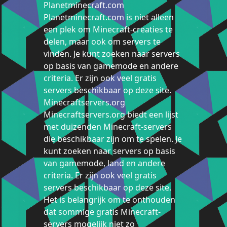
Planetminecraft.com
Planetminecraft.com is niet alleen
een plek om Minecraft-creaties te
delen, maar ook om servers te
vinden. Je kunt zoeken naar servers
op basis van gamemode en andere
criteria. Er zijn ook veel gratis
servers beschikbaar op deze site.
Minecraftservers.org
Minecraftservers.org biedt een lijst
met duizenden Minecraft-servers
die beschikbaar zijn om te spelen. Je
kunt zoeken naar servers op basis
van gamemode, land en andere
criteria. Er zijn ook veel gratis
servers beschikbaar op deze site.
Het is belangrijk om te onthouden
dat sommige gratis Minecraft-
servers mogelijk niet zo