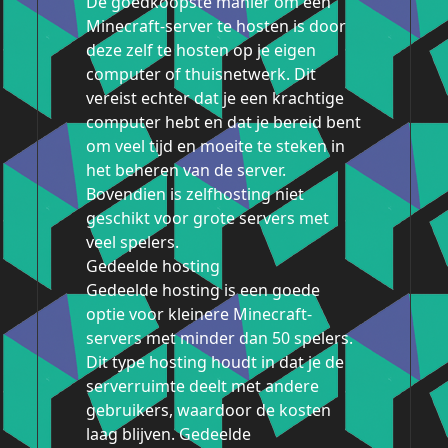
De goedkoopste manier om een ​​
Minecraft-server te hosten is door
deze zelf te hosten op je eigen
computer of thuisnetwerk. Dit
vereist echter dat je een krachtige
computer hebt en dat je bereid bent
om veel tijd en moeite te steken in
het beheren van de server.
Bovendien is zelfhosting niet
geschikt voor grote servers met
veel spelers.
Gedeelde hosting
Gedeelde hosting is een goede
optie voor kleinere Minecraft-
servers met minder dan 50 spelers.
Dit type hosting houdt in dat je de
serverruimte deelt met andere
gebruikers, waardoor de kosten
laag blijven. Gedeelde