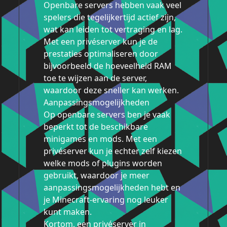
Openbare servers hebben vaak veel
spelers die tegelijkertijd actief zijn,
wat kan leiden tot vertraging en lag.
Met een privéserver kun je de
prestaties optimaliseren door
bijvoorbeeld de hoeveelheid RAM
toe te wijzen aan de server,
waardoor deze sneller kan werken.
Aanpassingsmogelijkheden
Op openbare servers ben je vaak
beperkt tot de beschikbare
minigames en mods. Met een
privéserver kun je echter zelf kiezen
welke mods of plugins worden
gebruikt, waardoor je meer
aanpassingsmogelijkheden hebt en
je Minecraft-ervaring nog leuker
kunt maken.
Kortom, een privéserver in