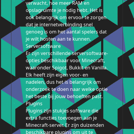
verwacht, hoe meer RAM en
opslagruimte je nodig hebt. Het is
ook belangrijk om ervoor te zorgen
dat je internetverbinding snel
genoeg is om het aantal spelers dat
je wilt hosten aan te kunnen.
Serversoftware
Er zijn verschillende serversoftware-
opties beschikbaar voor Minecraft,
waaronder Spigot, Bukkit en Vanilla.
Elk heeft zijn eigen voor- en
nadelen, dus het is belangrijk om
onderzoek te doen naar welke optie
het beste bij jouw behoeften past.
Plugins
Plugins zijn stukjes software die
extra functies toevoegen aan je
Minecraft-server. Er zijn duizenden
beschikbare plugins om uit te