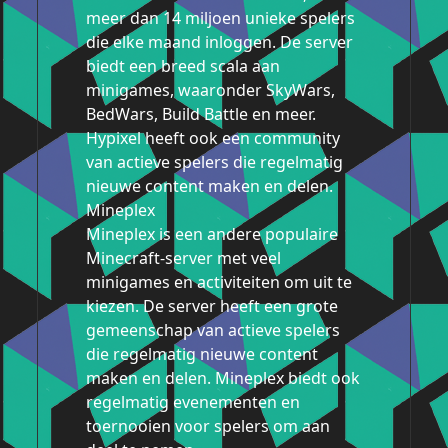
meer dan 14 miljoen unieke spelers
die elke maand inloggen. De server
biedt een breed scala aan
minigames, waaronder SkyWars,
BedWars, Build Battle en meer.
Hypixel heeft ook een community
van actieve spelers die regelmatig
nieuwe content maken en delen.
Mineplex
Mineplex is een andere populaire
Minecraft-server met veel
minigames en activiteiten om uit te
kiezen. De server heeft een grote
gemeenschap van actieve spelers
die regelmatig nieuwe content
maken en delen. Mineplex biedt ook
regelmatig evenementen en
toernooien voor spelers om aan