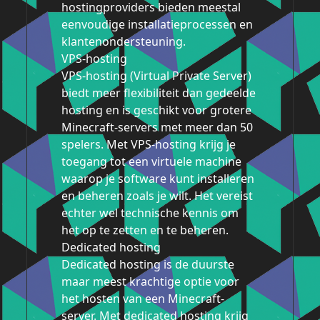
hostingproviders bieden meestal
eenvoudige installatieprocessen en
klantenondersteuning.
VPS-hosting
VPS-hosting (Virtual Private Server)
biedt meer flexibiliteit dan gedeelde
hosting en is geschikt voor grotere
Minecraft-servers met meer dan 50
spelers. Met VPS-hosting krijg je
toegang tot een virtuele machine
waarop je software kunt installeren
en beheren zoals je wilt. Het vereist
echter wel technische kennis om
het op te zetten en te beheren.
Dedicated hosting
Dedicated hosting is de duurste
maar meest krachtige optie voor
het hosten van een Minecraft-
server. Met dedicated hosting krijg