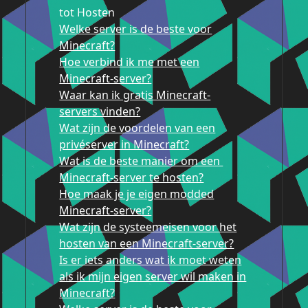
tot Hosten
Welke server is de beste voor
Minecraft?
Hoe verbind ik me met een
Minecraft-server?
Waar kan ik gratis Minecraft-
servers vinden?
Wat zijn de voordelen van een
privéserver in Minecraft?
Wat is de beste manier om een ​​
Minecraft-server te hosten?
Hoe maak je je eigen modded
Minecraft-server?
Wat zijn de systeemeisen voor het
hosten van een Minecraft-server?
Is er iets anders wat ik moet weten
als ik mijn eigen server wil maken in
Minecraft?