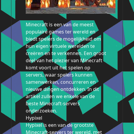
Minecraft is een van de meest
populaire games ter wereld en
biedt spelers de mogelijkheid om
hun eigen virtuele werelden te
creëren en te verkennen. Een groot
deel van het plezier van Minecraft
komt voort uit het spelen op
servers, waar spelers kunnen
samenwerken, concurreren en
nieuwe dingen ontdekken. In dit
artikel zullen we enkele van de
beste Minecraft-servers
onderzoeken.
Hypixel
Hypixel is een van de grootste
Minecraft-servers ter wereld, met