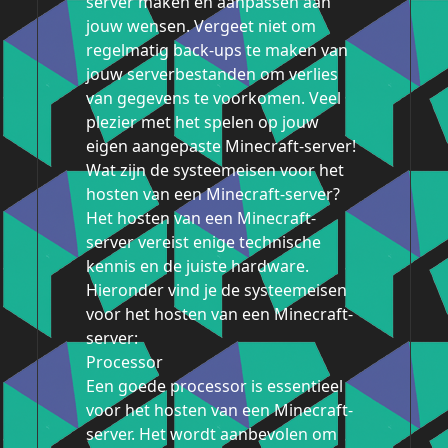
server maken en aanpassen aan
jouw wensen. Vergeet niet om
regelmatig back-ups te maken van
jouw serverbestanden om verlies
van gegevens te voorkomen. Veel
plezier met het spelen op jouw
eigen aangepaste Minecraft-server!
Wat zijn de systeemeisen voor het
hosten van een Minecraft-server?
Het hosten van een Minecraft-
server vereist enige technische
kennis en de juiste hardware.
Hieronder vind je de systeemeisen
voor het hosten van een Minecraft-
server:
Processor
Een goede processor is essentieel
voor het hosten van een Minecraft-
server. Het wordt aanbevolen om