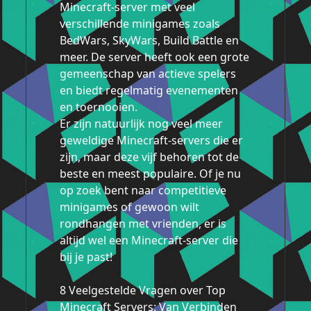
Minecraft-server met veel
verschillende minigames zoals
BedWars, SkyWars, Build Battle en
meer. De server heeft ook een grote
gemeenschap van actieve spelers
en biedt regelmatig evenementen
en toernooien.
Er zijn natuurlijk nog veel meer
geweldige Minecraft-servers die er
zijn, maar deze vijf behoren tot de
beste en meest populaire. Of je nu
op zoek bent naar competitieve
minigames of gewoon wilt
rondhangen met vrienden, er is
altijd wel een Minecraft-server die
bij je past!
8 Veelgestelde Vragen over Top
Minecraft Servers: Van Verbinden