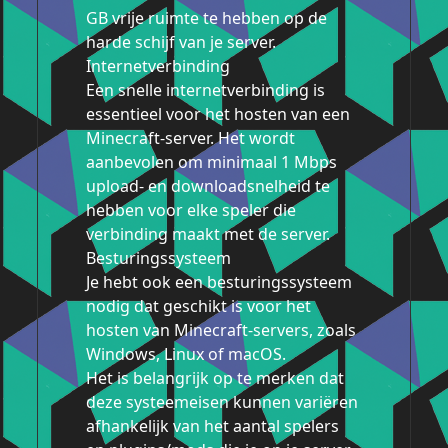
GB vrije ruimte te hebben op de
harde schijf van je server.
Internetverbinding
Een snelle internetverbinding is
essentieel voor het hosten van een
Minecraft-server. Het wordt
aanbevolen om minimaal 1 Mbps
upload- en downloadsnelheid te
hebben voor elke speler die
verbinding maakt met de server.
Besturingssysteem
Je hebt ook een besturingssysteem
nodig dat geschikt is voor het
hosten van Minecraft-servers, zoals
Windows, Linux of macOS.
Het is belangrijk op te merken dat
deze systeemeisen kunnen variëren
afhankelijk van het aantal spelers