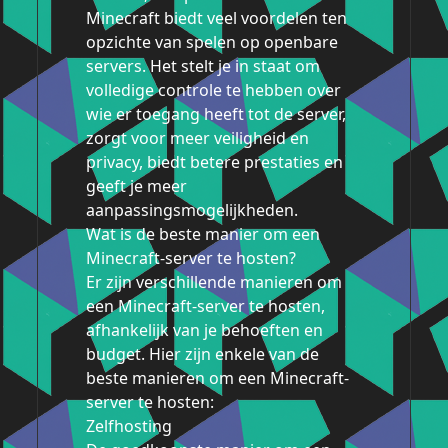
Minecraft biedt veel voordelen ten
opzichte van spelen op openbare
servers. Het stelt je in staat om
volledige controle te hebben over
wie er toegang heeft tot de server,
zorgt voor meer veiligheid en
privacy, biedt betere prestaties en
geeft je meer
aanpassingsmogelijkheden.
Wat is de beste manier om een ​​
Minecraft-server te hosten?
Er zijn verschillende manieren om
een ​​Minecraft-server te hosten,
afhankelijk van je behoeften en
budget. Hier zijn enkele van de
beste manieren om een ​​Minecraft-
server te hosten:
Zelfhosting