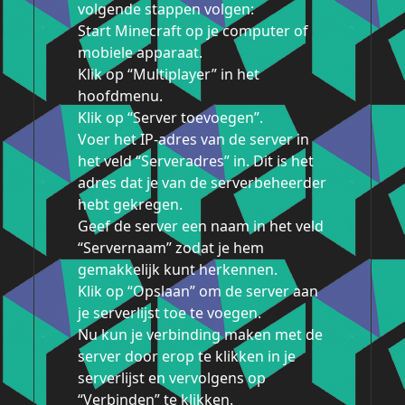
volgende stappen volgen:
Start Minecraft op je computer of
mobiele apparaat.
Klik op “Multiplayer” in het
hoofdmenu.
Klik op “Server toevoegen”.
Voer het IP-adres van de server in
het veld “Serveradres” in. Dit is het
adres dat je van de serverbeheerder
hebt gekregen.
Geef de server een naam in het veld
“Servernaam” zodat je hem
gemakkelijk kunt herkennen.
Klik op “Opslaan” om de server aan
je serverlijst toe te voegen.
Nu kun je verbinding maken met de
server door erop te klikken in je
serverlijst en vervolgens op
“Verbinden” te klikken.