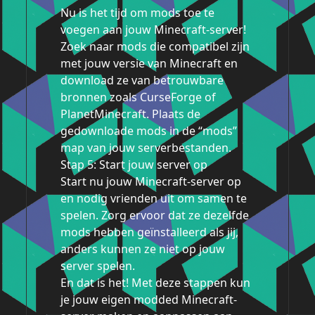
Nu is het tijd om mods toe te
voegen aan jouw Minecraft-server!
Zoek naar mods die compatibel zijn
met jouw versie van Minecraft en
download ze van betrouwbare
bronnen zoals CurseForge of
PlanetMinecraft. Plaats de
gedownloade mods in de “mods”
map van jouw serverbestanden.
Stap 5: Start jouw server op
Start nu jouw Minecraft-server op
en nodig vrienden uit om samen te
spelen. Zorg ervoor dat ze dezelfde
mods hebben geïnstalleerd als jij,
anders kunnen ze niet op jouw
server spelen.
En dat is het! Met deze stappen kun
je jouw eigen modded Minecraft-