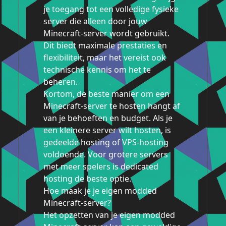
je toegang tot een volledige fysieke
server die alleen door jouw
Minecraft-server wordt gebruikt.
Dit biedt maximale prestaties en
flexibiliteit, maar het vereist ook
technische kennis om het te
beheren.
Kortom, de beste manier om een ​​
Minecraft-server te hosten hangt af
van je behoeften en budget. Als je
een kleinere server wilt hosten, is
gedeelde hosting of VPS-hosting
voldoende. Voor grotere servers
met meer spelers is dedicated
hosting de beste optie.
Hoe maak je je eigen modded
Minecraft-server?
Het opzetten van je eigen modded