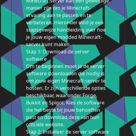
Minecraft-server kan een geweldige
manier zijn om je Minecraft-
ervaring aan te passen en te
verbeteren. Hieronder vind je een
stapsgewijze handleiding over hoe
je jouw eigen modded Minecraft-
server kunt maken.
Stap 1: Download de server
software
Om te beginnen moet je de server
software downloaden die nodig is
om jouw eigen Minecraft-server te
hosten. Er zijn verschillende opties
beschikbaar, waaronder Forge,
Bukkit en Spigot. Kies de software
die het beste bij jouw behoeften
past en download deze van hun
officiële website.
Stap 2: Installeer de server software