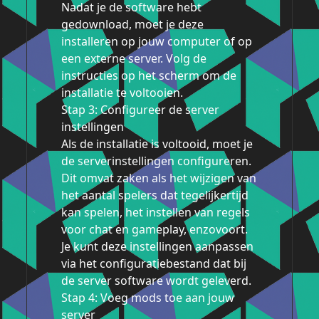
Nadat je de software hebt
gedownload, moet je deze
installeren op jouw computer of op
een externe server. Volg de
instructies op het scherm om de
installatie te voltooien.
Stap 3: Configureer de server
instellingen
Als de installatie is voltooid, moet je
de serverinstellingen configureren.
Dit omvat zaken als het wijzigen van
het aantal spelers dat tegelijkertijd
kan spelen, het instellen van regels
voor chat en gameplay, enzovoort.
Je kunt deze instellingen aanpassen
via het configuratiebestand dat bij
de server software wordt geleverd.
Stap 4: Voeg mods toe aan jouw
server