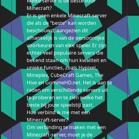
Welke server is de beste voor
Minecraft?
Er is geen enkele Minecraft-server
die als de “beste” kan worden
beschouwd, aangezien dit
afhankelijk is van de persoonlijke
voorkeuren van elke speler. Er zijn
echter veel populaire servers die
bekend staan om hun kwaliteit en
unieke functies, zoals Hypixel,
Mineplex, CubeCraft Games, The
Hive en GommeHD.net. Het is aan te
raden om verschillende servers uit
te proberen en te zien welke het
beste bij jouw speelstijl past.
Hoe verbind ik me met een
Minecraft-server?
Om verbinding te maken met een
Minecraft-server, moet je de