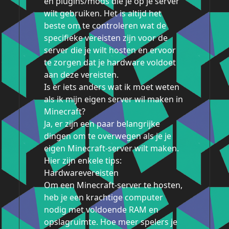
en plugins/mods die je op je server
wilt gebruiken. Het is altijd het
beste om te controleren wat de
specifieke vereisten zijn voor de
server die je wilt hosten en ervoor
te zorgen dat je hardware voldoet
aan deze vereisten.
Is er iets anders wat ik moet weten
als ik mijn eigen server wil maken in
Minecraft?
Ja, er zijn een paar belangrijke
dingen om te overwegen als je je
eigen Minecraft-server wilt maken.
Hier zijn enkele tips:
Hardwarevereisten
Om een Minecraft-server te hosten,
heb je een krachtige computer
nodig met voldoende RAM en
opslagruimte. Hoe meer spelers je