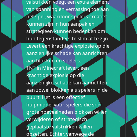
valstrikken voegt een extra element
van spanning en verrassing toe aan
het spel, waardoor spelers creatief
kunnen zijn in hun aanpak en
strategieën kunnen bedenken om
hun tegenstanders te slim af te zijn.
Levert een krachtige explosie op die
aanzienlijke schade kan aanrichten
aan blokken en spelers.
TNT in Minecraft levert een
krachtige explosie op die
aanzienlijke schade kan aanrichten
aan zowel blokken als spelers in de
buurt. Het is een effectief
hulpmiddel voor spelers die snel
grote hoeveelheden blokken willen
verwijderen of strategisch
geplaatste valstrikken willen
opzetten. Echter, vanwege de