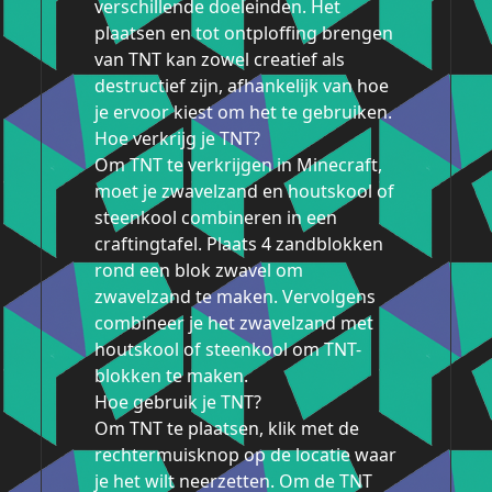
verschillende doeleinden. Het
plaatsen en tot ontploffing brengen
van TNT kan zowel creatief als
destructief zijn, afhankelijk van hoe
je ervoor kiest om het te gebruiken.
Hoe verkrijg je TNT?
Om TNT te verkrijgen in Minecraft,
moet je zwavelzand en houtskool of
steenkool combineren in een
craftingtafel. Plaats 4 zandblokken
rond een blok zwavel om
zwavelzand te maken. Vervolgens
combineer je het zwavelzand met
houtskool of steenkool om TNT-
blokken te maken.
Hoe gebruik je TNT?
Om TNT te plaatsen, klik met de
rechtermuisknop op de locatie waar
je het wilt neerzetten. Om de TNT