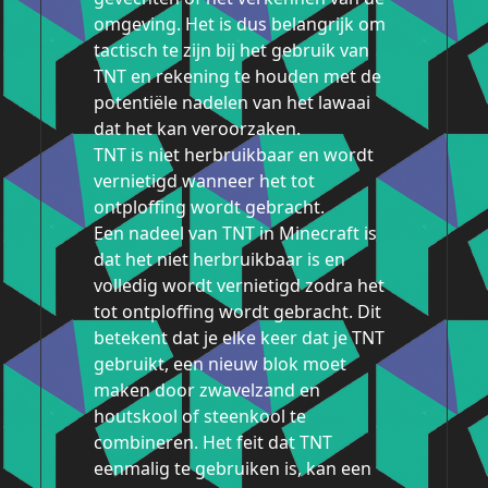
omgeving. Het is dus belangrijk om
tactisch te zijn bij het gebruik van
TNT en rekening te houden met de
potentiële nadelen van het lawaai
dat het kan veroorzaken.
TNT is niet herbruikbaar en wordt
vernietigd wanneer het tot
ontploffing wordt gebracht.
Een nadeel van TNT in Minecraft is
dat het niet herbruikbaar is en
volledig wordt vernietigd zodra het
tot ontploffing wordt gebracht. Dit
betekent dat je elke keer dat je TNT
gebruikt, een nieuw blok moet
maken door zwavelzand en
houtskool of steenkool te
combineren. Het feit dat TNT
eenmalig te gebruiken is, kan een