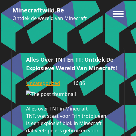
Ga
Minecraftwiki.be
naar
de
Ontdek de wereld van Minecraft
inhoud
Alles Over TNT En TT: Ontdek De
Explosieve Wereld Van Minecraft!
Uncategorized
16:36
Alles over TNT in Minecraft
TNT, wat staat voor Trinitrotolueen,
is een explosief blok in Minecraft
dat veel spelers gebruiken voor