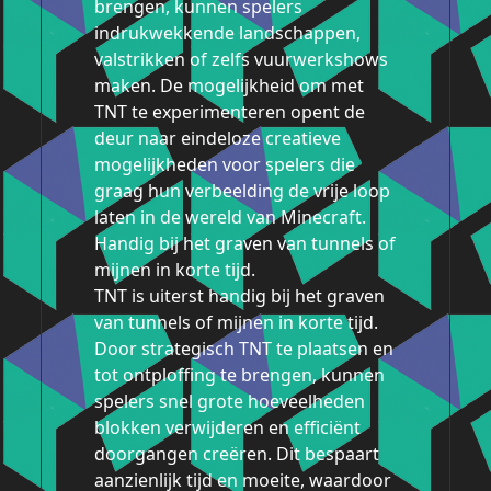
brengen, kunnen spelers
indrukwekkende landschappen,
valstrikken of zelfs vuurwerkshows
maken. De mogelijkheid om met
TNT te experimenteren opent de
deur naar eindeloze creatieve
mogelijkheden voor spelers die
graag hun verbeelding de vrije loop
laten in de wereld van Minecraft.
Handig bij het graven van tunnels of
mijnen in korte tijd.
TNT is uiterst handig bij het graven
van tunnels of mijnen in korte tijd.
Door strategisch TNT te plaatsen en
tot ontploffing te brengen, kunnen
spelers snel grote hoeveelheden
blokken verwijderen en efficiënt
doorgangen creëren. Dit bespaart
aanzienlijk tijd en moeite, waardoor