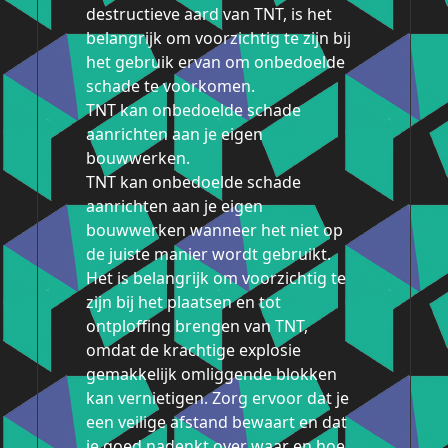
destructieve aard van TNT, is het
belangrijk om voorzichtig te zijn bij
het gebruik ervan om onbedoelde
schade te voorkomen.
TNT kan onbedoelde schade
aanrichten aan je eigen
bouwwerken.
TNT kan onbedoelde schade
aanrichten aan je eigen
bouwwerken wanneer het niet op
de juiste manier wordt gebruikt.
Het is belangrijk om voorzichtig te
zijn bij het plaatsen en tot
ontploffing brengen van TNT,
omdat de krachtige explosie
gemakkelijk omliggende blokken
kan vernietigen. Zorg ervoor dat je
een veilige afstand bewaart en dat
je goed nadenkt over waar en hoe