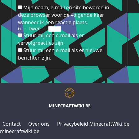
Mijn naam, e-mail en site bewaren in
deze browser voor de volgende keer
wanneer ik een reactie plaats.
6
−
twee
=
Stuur mij een e-mail als er
vervolgreacties zijn.
Stuur mij een e-mail als er nieuwe
berichten zijn.
MINECRAFTWIKI.BE
Contact
Over ons
Privacybeleid MinecraftWiki.be
minecraftwiki.be