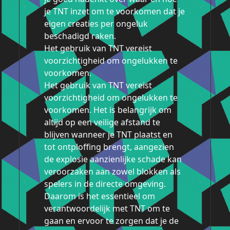
je TNT inzet om te voorkomen dat je
eigen creaties per ongeluk
beschadigd raken.
Het gebruik van TNT vereist
voorzichtigheid om ongelukken te
voorkomen.
Het gebruik van TNT vereist
voorzichtigheid om ongelukken te
voorkomen. Het is belangrijk om
altijd op een veilige afstand te
blijven wanneer je TNT plaatst en
tot ontploffing brengt, aangezien
de explosie aanzienlijke schade kan
veroorzaken aan zowel blokken als
spelers in de directe omgeving.
Daarom is het essentieel om
verantwoordelijk met TNT om te
gaan en ervoor te zorgen dat je de