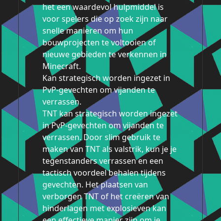
het een waardevol hulpmiddel is
voor spelers die op zoek zijn naar
snelle manieren om hun
bouwprojecten te voltooien of
nieuwe gebieden te verkennen in
Minecraft.
Kan strategisch worden ingezet in
PvP-gevechten om vijanden te
verrassen.
TNT kan strategisch worden ingezet
in PvP-gevechten om vijanden te
verrassen. Door slim gebruik te
maken van TNT als valstrik, kun je je
tegenstanders verrassen en een
tactisch voordeel behalen tijdens
gevechten. Het plaatsen van
verborgen TNT of het creëren van
hinderlagen met explosieven kan
een effectieve manier zijn om je