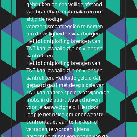
gebruiken op een veilige afstand
van brandbare materialen en om
altijd de nodige
voorzorgsmaatregelen te nemen
om de veiligheid te waarborgen.
Het tot ontploffing brengen van
TNT kan lawaaiig zijn en vijanden
aantrekken.
Het tot ontploffing brengen van
TNT kan lawaaiig zijn en vijanden
aantrekken. Het luide geluid dat
gepaard gaat met de explosie van
TNT kan andere spelers of vijandige
mobs in de buurt waarschuwen
voor je aanwezigheid. Hierdoor
loop je het risico om ongewenste
confrontaties aan te trekken of
verraden te worden tijdens
gevechten of het verkennen van de