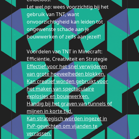
Let wel op: wees voorzichtig bij het
gebruik van TNT, want
onvoorzichtigheid kan leiden tot
ongewenste schade aan je
bouwwerken of zelfs aan jezelf!
Voordelen van TNT in Minecraft:
Efficiëntie, Creativiteit en Strategie
Effectief voor het snel verwijderen
van grote hoeveelheden blokken.
Kan creatief worden gebruikt voor
het maken van spectaculaire
explosies en bouwwerken.
Handig bij het graven van tunnels of
mijnen in korte tijd.
Kan strategisch worden ingezet in
PvP-gevechten om vijanden te
verrassen.