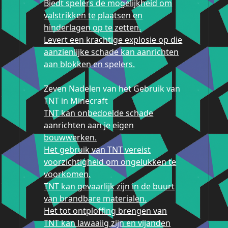
Biedt spelers de mogelijkheid om
valstrikken te plaatsen en
hinderlagen op te zetten.
Levert een krachtige explosie op die
aanzienlijke schade kan aanrichten
aan blokken en spelers.
Zeven Nadelen van het Gebruik van
TNT in Minecraft
TNT kan onbedoelde schade
aanrichten aan je eigen
bouwwerken.
Het gebruik van TNT vereist
voorzichtigheid om ongelukken te
voorkomen.
TNT kan gevaarlijk zijn in de buurt
van brandbare materialen.
Het tot ontploffing brengen van
TNT kan lawaaiig zijn en vijanden