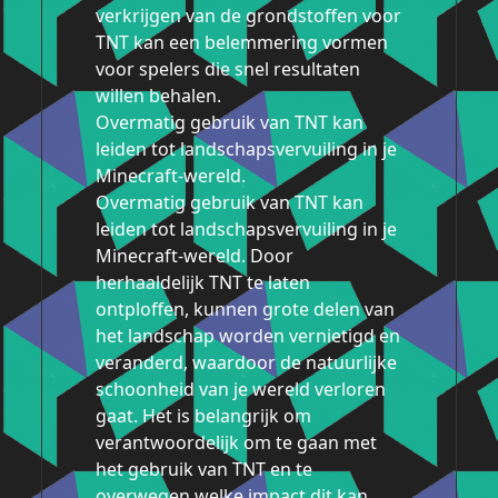
verkrijgen van de grondstoffen voor
TNT kan een belemmering vormen
voor spelers die snel resultaten
willen behalen.
Overmatig gebruik van TNT kan
leiden tot landschapsvervuiling in je
Minecraft-wereld.
Overmatig gebruik van TNT kan
leiden tot landschapsvervuiling in je
Minecraft-wereld. Door
herhaaldelijk TNT te laten
ontploffen, kunnen grote delen van
het landschap worden vernietigd en
veranderd, waardoor de natuurlijke
schoonheid van je wereld verloren
gaat. Het is belangrijk om
verantwoordelijk om te gaan met
het gebruik van TNT en te
overwegen welke impact dit kan