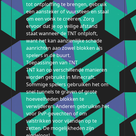
tot ontploffing te brengen, gebruik
een aansteker of vuursteen en staal
om een vonk te creëren. Zorg
ervoor dat je op veilige afstand
staat wanneer de TNT ontploft,
want het kan aanzienlijke schade
aanrichten aan zowel blokken als
spelers in de buurt.
Toepassingen van TNT
TNT kan op verschillende manieren
worden gebruikt in Minecraft.
Sommige spelers gebruiken het om
snel tunnels te graven of grote
hoeveelheden blokken te
verwijderen. Anderen gebruiken het
voor PvP-gevechten of om
valstrikken voor vijanden op te
zetten. De mogelijkheden zijn
eindeloos!