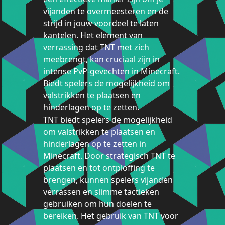
vijanden te overmeesteren en de
strijd in jouw voordeel te laten
kantelen. Het element van
verrassing dat TNT met zich
meebrengt, kan cruciaal zijn in
intense PvP-gevechten in Minecraft.
Biedt spelers de mogelijkheid om
valstrikken te plaatsen en
hinderlagen op te zetten.
TNT biedt spelers de mogelijkheid
om valstrikken te plaatsen en
hinderlagen op te zetten in
Minecraft. Door strategisch TNT te
plaatsen en tot ontploffing te
brengen, kunnen spelers vijanden
verrassen en slimme tactieken
gebruiken om hun doelen te
bereiken. Het gebruik van TNT voor