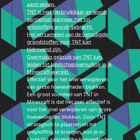
aantrekken.
TNT is niet herbruikbaar en wordt
vernietigd wanneer het tot
ontploffing wordt gebracht.
Het verzamelen van de benodigde
grondstoffen voor TNT kan
tijdrovend zijn.
Overmatig gebruik van TNT kan
leiden tot landschapsvervuiling in je
Minecraft-wereld.
Effectief voor het snel verwijderen
van grote hoeveelheden blokken.
Een groot voordeel van TNT in
Minecraft is dat het zeer effectief is
voor het snel verwijderen van grote
hoeveelheden blokken. Door TNT
strategisch te plaatsen en tot
ontploffing te brengen, kun je in
korte tijd aanzienlijke hoeveelheden