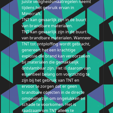
juiste veiligheidsmaatregelen neemt
tijdens het gebruik ervan in
Minecraft.
TNT kan gevaarlijk zijn in de buurt
van brandbare materialen.
TNT kan gevaarlijk zijn in de buurt
van brandbare materialen. Wanneer
TNT tot ontploffing wordt gebracht,
genereert het een krachtige
explosie die brand kan veroorzaken
bij materialen die gemakkelijk
ontvlambaar zijn. Het is daarom van
essentieel belang om voorzichtig te
zijn bij het gebruik van TNT en
ervoor te zorgen dat er geen
brandbare objecten in de directe
omgeving zijn om ongelukken en
schade te voorkomen. Het is
raadzaam om TNT alleen te