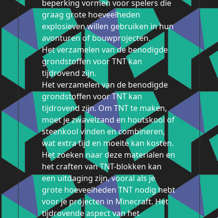
beperking vormen voor spelers die
graag grote hoeveelheden
explosieven willen gebruiken in hun
avonturen of bouwprojecten.
Het verzamelen van de benodigde
grondstoffen voor TNT kan
tijdrovend zijn.
Het verzamelen van de benodigde
grondstoffen voor TNT kan
tijdrovend zijn. Om TNT te maken,
moet je zwavelzand en houtskool of
steenkool vinden en combineren,
wat extra tijd en moeite kan kosten.
Het zoeken naar deze materialen en
het craften van TNT-blokken kan
een uitdaging zijn, vooral als je
grote hoeveelheden TNT nodig hebt
voor je projecten in Minecraft. Het
tijdrovende aspect van het