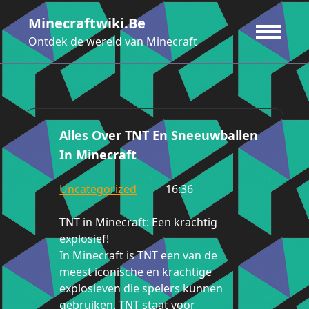
Ga
Minecraftwiki.be
naar
de
Ontdek de wereld van Minecraft
inhoud
Alles Over TNT En Sneeuwballen
In Minecraft
Uncategorized
16:36
TNT in Minecraft: Een krachtig
explosief!
In Minecraft is TNT een van de
meest iconische en krachtige
explosieven die spelers kunnen
gebruiken. TNT staat voor