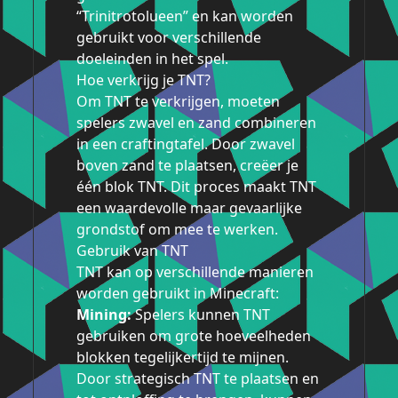
“Trinitrotolueen” en kan worden
gebruikt voor verschillende
doeleinden in het spel.
Hoe verkrijg je TNT?
Om TNT te verkrijgen, moeten
spelers zwavel en zand combineren
in een craftingtafel. Door zwavel
boven zand te plaatsen, creëer je
één blok TNT. Dit proces maakt TNT
een waardevolle maar gevaarlijke
grondstof om mee te werken.
Gebruik van TNT
TNT kan op verschillende manieren
worden gebruikt in Minecraft:
Mining:
Spelers kunnen TNT
gebruiken om grote hoeveelheden
blokken tegelijkertijd te mijnen.
Door strategisch TNT te plaatsen en