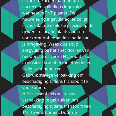
ervoor te zorgen dat het adres
correct en volledig is ingevuld
wanneer je TNT plaatst. Een
nauwkeurig ingevuld adres zorgt
ervoor dat de explosie precies op de
gewenste locatie plaatsvindt en
voorkomt onbedoelde schade aan
je omgeving. Wees dus altijd
zorgvuldig bij het specificeren van
het doeladres voor TNT, zodat je de
explosieve kracht ervan effectief en
veilig kunt benutten.
Gebruik stevige verpakking om
beschadiging tijdens transport te
voorkomen.
Het is essentieel om stevige
verpakking te gebruiken om
beschadiging tijdens transport van
TNT te voorkomen. Door de