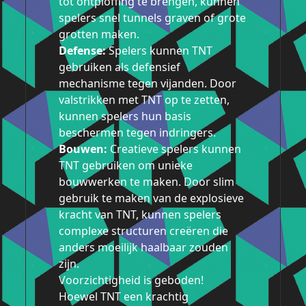
tot ontploffing te brengen, kunnen
spelers snel tunnels graven of grote
grotten maken.
Defense:
Spelers kunnen TNT
gebruiken als defensief
mechanisme tegen vijanden. Door
valstrikken met TNT op te zetten,
kunnen spelers hun basis
beschermen tegen indringers.
Bouwen:
Creatieve spelers kunnen
TNT gebruiken om unieke
bouwwerken te maken. Door slim
gebruik te maken van de explosieve
kracht van TNT, kunnen spelers
complexe structuren creëren die
anders moeilijk haalbaar zouden
zijn.
Voorzichtigheid is geboden!
Hoewel TNT een krachtig