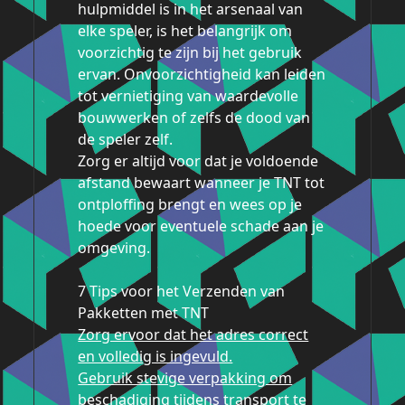
hulpmiddel is in het arsenaal van
elke speler, is het belangrijk om
voorzichtig te zijn bij het gebruik
ervan. Onvoorzichtigheid kan leiden
tot vernietiging van waardevolle
bouwwerken of zelfs de dood van
de speler zelf.
Zorg er altijd voor dat je voldoende
afstand bewaart wanneer je TNT tot
ontploffing brengt en wees op je
hoede voor eventuele schade aan je
omgeving.
7 Tips voor het Verzenden van
Pakketten met TNT
Zorg ervoor dat het adres correct
en volledig is ingevuld.
Gebruik stevige verpakking om
beschadiging tijdens transport te