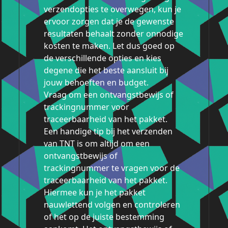
verzendopties te overwegen, kun je
ervoor zorgen dat je de gewenste
resultaten behaalt zonder onnodige
kosten te maken. Let dus goed op
de verschillende opties en kies
degene die het beste aansluit bij
jouw behoeften en budget.
Vraag om een ontvangstbewijs of
trackingnummer voor
traceerbaarheid van het pakket.
Een handige tip bij het verzenden
van TNT is om altijd om een
ontvangstbewijs of
trackingnummer te vragen voor de
traceerbaarheid van het pakket.
Hiermee kun je het pakket
nauwlettend volgen en controleren
of het op de juiste bestemming