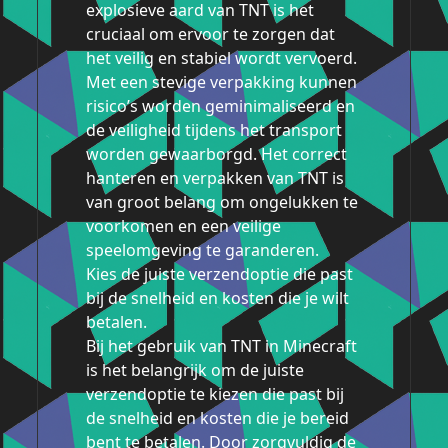
explosieve aard van TNT is het
cruciaal om ervoor te zorgen dat
het veilig en stabiel wordt vervoerd.
Met een stevige verpakking kunnen
risico’s worden geminimaliseerd en
de veiligheid tijdens het transport
worden gewaarborgd. Het correct
hanteren en verpakken van TNT is
van groot belang om ongelukken te
voorkomen en een veilige
speelomgeving te garanderen.
Kies de juiste verzendoptie die past
bij de snelheid en kosten die je wilt
betalen.
Bij het gebruik van TNT in Minecraft
is het belangrijk om de juiste
verzendoptie te kiezen die past bij
de snelheid en kosten die je bereid
bent te betalen. Door zorgvuldig de