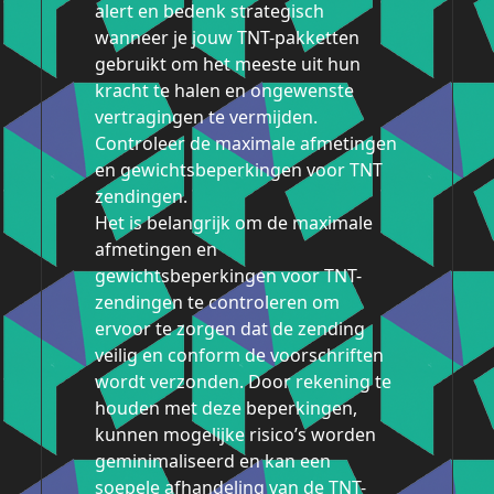
alert en bedenk strategisch
wanneer je jouw TNT-pakketten
gebruikt om het meeste uit hun
kracht te halen en ongewenste
vertragingen te vermijden.
Controleer de maximale afmetingen
en gewichtsbeperkingen voor TNT
zendingen.
Het is belangrijk om de maximale
afmetingen en
gewichtsbeperkingen voor TNT-
zendingen te controleren om
ervoor te zorgen dat de zending
veilig en conform de voorschriften
wordt verzonden. Door rekening te
houden met deze beperkingen,
kunnen mogelijke risico’s worden
geminimaliseerd en kan een
soepele afhandeling van de TNT-