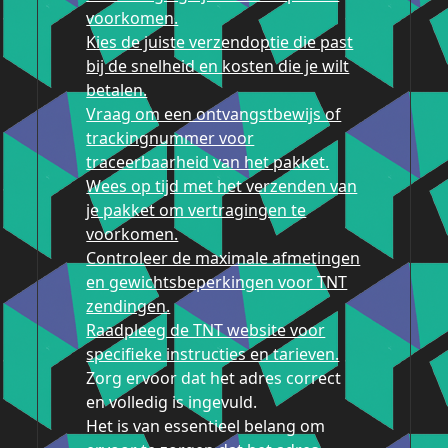
voorkomen.
Kies de juiste verzendoptie die past
bij de snelheid en kosten die je wilt
betalen.
Vraag om een ontvangstbewijs of
trackingnummer voor
traceerbaarheid van het pakket.
Wees op tijd met het verzenden van
je pakket om vertragingen te
voorkomen.
Controleer de maximale afmetingen
en gewichtsbeperkingen voor TNT
zendingen.
Raadpleeg de TNT website voor
specifieke instructies en tarieven.
Zorg ervoor dat het adres correct
en volledig is ingevuld.
Het is van essentieel belang om