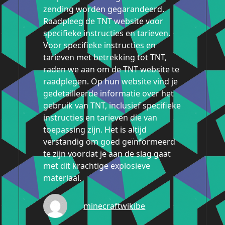
zending worden gegarandeerd.
Raadpleeg de TNT website voor
specifieke instructies en tarieven.
Voor specifieke instructies en
tarieven met betrekking tot TNT,
raden we aan om de TNT website te
raadplegen. Op hun website vind je
gedetailleerde informatie over het
gebruik van TNT, inclusief specifieke
instructies en tarieven die van
toepassing zijn. Het is altijd
verstandig om goed geïnformeerd
te zijn voordat je aan de slag gaat
met dit krachtige explosieve
materiaal.
minecraftwikibe