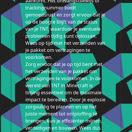
aankomt. Het ontvangstbewijs of
trackingnummer biedt
gemoedsrust en zorgt ervoor dat je
op de hoogte blijft van de status
van je TNT, waardoor je eventuele
problemen tijdig kunt oplossen.
Wees op tijd met het verzenden van
je pakket om vertragingen te
voorkomen.
Zorg ervoor dat je op tijd bent met
het verzenden van je pakket om
vertragingen te voorkomen. In de
wereld van TNT in Minecraft is
timing essentieel om de maximale
impact te bereiken. Door je explosie
zorgvuldig te plannen en op het
juiste moment tot ontploffing te
brengen, kun je efficiënter mijnen,
verdedigen en bouwen. Wees dus