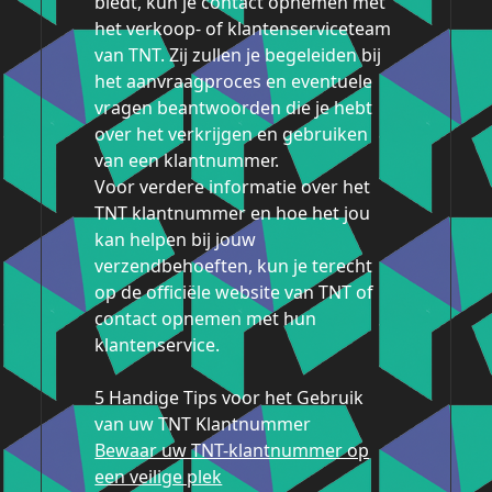
biedt, kun je contact opnemen met
het verkoop- of klantenserviceteam
van TNT. Zij zullen je begeleiden bij
het aanvraagproces en eventuele
vragen beantwoorden die je hebt
over het verkrijgen en gebruiken
van een klantnummer.
Voor verdere informatie over het
TNT klantnummer en hoe het jou
kan helpen bij jouw
verzendbehoeften, kun je terecht
op de officiële website van TNT of
contact opnemen met hun
klantenservice.
5 Handige Tips voor het Gebruik
van uw TNT Klantnummer
Bewaar uw TNT-klantnummer op
een veilige plek