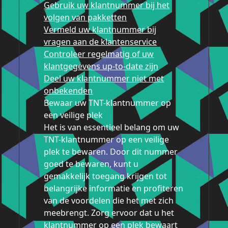
Gebruik uw klantnummer bij het
volgen van pakketten
Vermeld uw klantnummer bij
vragen aan de klantenservice
Controleer regelmatig of uw
klantgegevens up-to-date zijn
Deel uw klantnummer niet met
onbekenden
Bewaar uw TNT-klantnummer op
een veilige plek
Het is van essentieel belang om uw
TNT-klantnummer op een veilige
plek te bewaren. Door dit nummer
goed te bewaren, kunt u
gemakkelijk toegang krijgen tot
belangrijke informatie en profiteren
van de voordelen die het met zich
meebrengt. Zorg ervoor dat u het
klantnummer op een plek bewaart