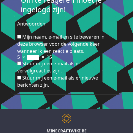
ingelogd zijn!
Antwoorden
Mijn naam, e-mail en site bewaren in
deze browser voor de volgende keer
wanneer ik een reactie plaats.
5
×
=
15
Stuur mij een e-mail als er
vervolgreacties zijn.
Stuur mij een e-mail als er nieuwe
berichten zijn.
MINECRAFTWIKI.BE