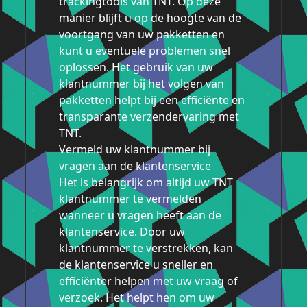
trackingtools van TNT. Op deze
manier blijft u op de hoogte van de
voortgang van uw pakketten en
kunt u eventuele problemen snel
oplossen. Het gebruik van uw
klantnummer bij het volgen van
pakketten helpt bij een efficiënte en
transparante verzendervaring met
TNT.
Vermeld uw klantnummer bij
vragen aan de klantenservice
Het is belangrijk om altijd uw TNT
klantnummer te vermelden
wanneer u vragen heeft aan de
klantenservice. Door uw
klantnummer te verstrekken, kan
de klantenservice u sneller en
efficiënter helpen met uw vraag of
verzoek. Het helpt hen om uw