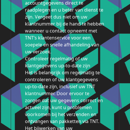
accountgegevens direct te
raadplegen en u beter van dienst te
zijn. Vergeet dus niet om uw
klantnummer bij de hand te hebben
wanneer u contact opneemt met
TNT’s klantenservice voor een
soepele en snelle afhandeling van
uw verzoek.
Controleer regelmatig of uw
klantgegevens up-to-date zijn
Het is belangrijk om regelmatig te
controleren of uw klantgegevens
up-to-date zijn, inclusief uw TNT
klantnummer. Door ervoor te
zorgen dat uw gegevens correct en
actueel zijn, kunt u problemen
voorkomen bij het verzenden en
ontvangen van pakketten via TNT.
Het bijwerken van uw