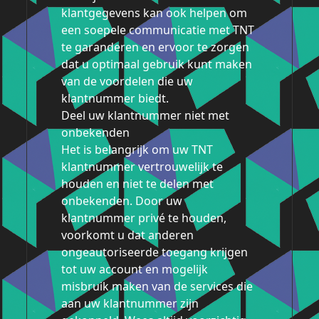
klantgegevens kan ook helpen om
een soepele communicatie met TNT
te garanderen en ervoor te zorgen
dat u optimaal gebruik kunt maken
van de voordelen die uw
klantnummer biedt.
Deel uw klantnummer niet met
onbekenden
Het is belangrijk om uw TNT
klantnummer vertrouwelijk te
houden en niet te delen met
onbekenden. Door uw
klantnummer privé te houden,
voorkomt u dat anderen
ongeautoriseerde toegang krijgen
tot uw account en mogelijk
misbruik maken van de services die
aan uw klantnummer zijn