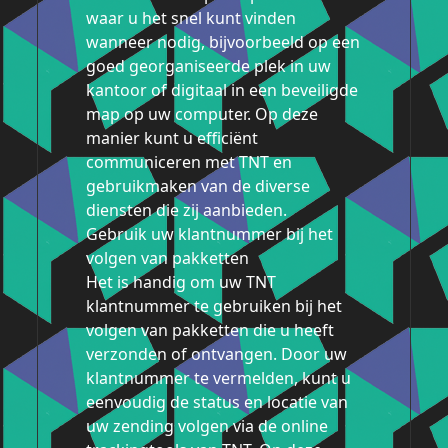
waar u het snel kunt vinden
wanneer nodig, bijvoorbeeld op een
goed georganiseerde plek in uw
kantoor of digitaal in een beveiligde
map op uw computer. Op deze
manier kunt u efficiënt
communiceren met TNT en
gebruikmaken van de diverse
diensten die zij aanbieden.
Gebruik uw klantnummer bij het
volgen van pakketten
Het is handig om uw TNT
klantnummer te gebruiken bij het
volgen van pakketten die u heeft
verzonden of ontvangen. Door uw
klantnummer te vermelden, kunt u
eenvoudig de status en locatie van
uw zending volgen via de online