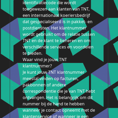
identificatiecode die wordt
toegewezen aan klanten van TNT,
een internationaal koeriersbedrijf
dat gespecialiseerd is in pakket- en
postdiensten. Het klantnummer
wordt gebruikt om de relatie tussen
TNT en de klant te beheren en om
verschillende services en voordelen
te bieden.
Waar vind je jouw TNT
klantnummer?
Je kunt jouw TNT klantnummer
meestal vinden op facturen,
pakbonnen of andere
correspondentie die je van TNT hebt
ontvangen. Het is belangrijk om dit
nummer bij de hand te hebben
wanneer je contact opneemt met de
klantenservice of wanneer je een