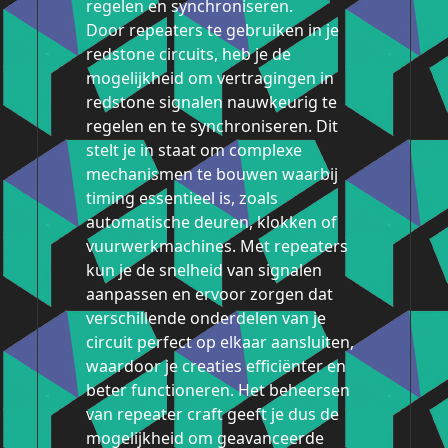
regelen en synchroniseren.
Door repeaters te gebruiken in je
redstone circuits, heb je de
mogelijkheid om vertragingen in
redstone signalen nauwkeurig te
regelen en te synchroniseren. Dit
stelt je in staat om complexe
mechanismen te bouwen waarbij
timing essentieel is, zoals
automatische deuren, klokken of
vuurwerkmachines. Met repeaters
kun je de snelheid van signalen
aanpassen en ervoor zorgen dat
verschillende onderdelen van je
circuit perfect op elkaar aansluiten,
waardoor je creaties efficiënter en
beter functioneren. Het beheersen
van repeater craft geeft je dus de
mogelijkheid om geavanceerde