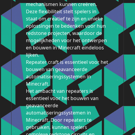
mechanismen kunnen creëren.
Deze flexibiliteit stelt spelers in
staat om creatief te zijn en unieke
oplossingen te bedenken voor hun
redstone projecten, waardoor de
mogelijkheden voor het ontwerpen
en bouwen in Minecraft eindeloos
lijken.
Repeater craft is essentieel voor het
bouwen van geavanceerde
automatiseringssystemen in
Minecraft.
Het ambacht van repeaters is
essentieel voor het bouwen van
geavanceerde
automatiseringssystemen in
Minecraft. Door repeaters te
gebruiken, kunnen spelers
complexe redstone circuits en