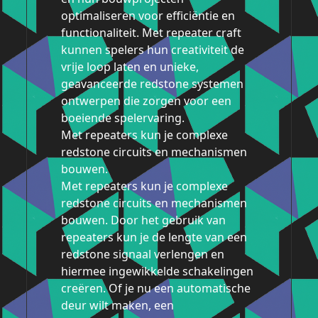
optimaliseren voor efficiëntie en
functionaliteit. Met repeater craft
kunnen spelers hun creativiteit de
vrije loop laten en unieke,
geavanceerde redstone systemen
ontwerpen die zorgen voor een
boeiende spelervaring.
Met repeaters kun je complexe
redstone circuits en mechanismen
bouwen.
Met repeaters kun je complexe
redstone circuits en mechanismen
bouwen. Door het gebruik van
repeaters kun je de lengte van een
redstone signaal verlengen en
hiermee ingewikkelde schakelingen
creëren. Of je nu een automatische
deur wilt maken, een