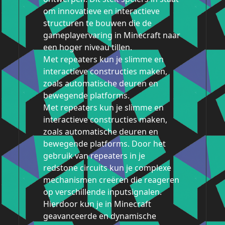
om innovatieve en interactieve
structuren te bouwen die de
gameplayervaring in Minecraft naar
een hoger niveau tillen.
Met repeaters kun je slimme en
interactieve constructies maken,
zoals automatische deuren en
bewegende platforms.
Met repeaters kun je slimme en
interactieve constructies maken,
zoals automatische deuren en
bewegende platforms. Door het
gebruik van repeaters in je
redstone circuits kun je complexe
mechanismen creëren die reageren
op verschillende inputsignalen.
Hierdoor kun je in Minecraft
geavanceerde en dynamische