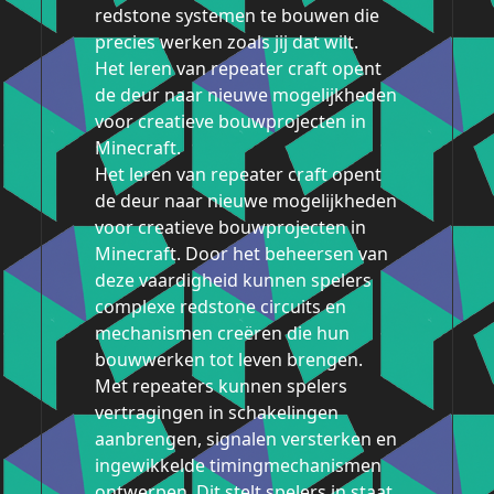
redstone systemen te bouwen die
precies werken zoals jij dat wilt.
Het leren van repeater craft opent
de deur naar nieuwe mogelijkheden
voor creatieve bouwprojecten in
Minecraft.
Het leren van repeater craft opent
de deur naar nieuwe mogelijkheden
voor creatieve bouwprojecten in
Minecraft. Door het beheersen van
deze vaardigheid kunnen spelers
complexe redstone circuits en
mechanismen creëren die hun
bouwwerken tot leven brengen.
Met repeaters kunnen spelers
vertragingen in schakelingen
aanbrengen, signalen versterken en
ingewikkelde timingmechanismen
ontwerpen. Dit stelt spelers in staat