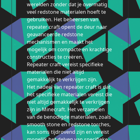
werelden zonder dat je overmatig
veel redstone materialen hoeft te
gebruiken. Het beheersen van
repeater craft opent de deur naar
geavanceerde redstone
mechanismen en maakt het
mogelijk om compacte en krachtige
constructies te creëren.
Repeater craft vereist specifieke
materialen die niet altijd
gemakkelijk te verkrijgen zijn.
Het nadeel van repeater craft is dat
het specifieke materialen vereist die
niet altijd gemakkelijk te verkrijgen
zijn in Minecraft. Het verzamelen
van de benodigde materialen, zoals
smooth stone en redstone torches,
kan soms tijdrovend zijn en vereist
mogelijk het delven van specifieke