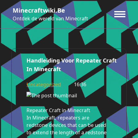
Ga
Minecraftwiki.be
naar
de
Ontdek de wereld van Minecraft
inhoud
Handleiding Voor Repeater Craft
In Minecraft
Uncategorized
16:36
Repeater Craft in Minecraft
In Minecraft, repeaters are
redstone devices that can be used
to extend the length of a redstone