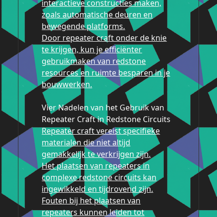
interactieve constructies maken,
zoals automatische deuren en
bewegende platforms.
Door repeater craft onder de knie
te krijgen, kun je efficiënter
gebruikmaken van redstone
resources en ruimte besparen in je
bouwwerken.
Vier Nadelen van het Gebruik van
Repeater Craft in Redstone Circuits
Repeater craft vereist specifieke
materialen die niet altijd
gemakkelijk te verkrijgen zijn.
Het plaatsen van repeaters in
complexe redstone circuits kan
ingewikkeld en tijdrovend zijn.
Fouten bij het plaatsen van
repeaters kunnen leiden tot