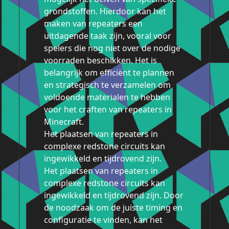
grondstoffen. Hierdoor kan het
maken van repeaters een
uitdagende taak zijn, vooral voor
spelers die nog niet over de nodige
voorraden beschikken. Het is
belangrijk om efficiënt te plannen
en strategisch te verzamelen om
voldoende materialen te hebben
voor het craften van repeaters in
Minecraft.
Het plaatsen van repeaters in
complexe redstone circuits kan
ingewikkeld en tijdrovend zijn.
Het plaatsen van repeaters in
complexe redstone circuits kan
ingewikkeld en tijdrovend zijn. Door
de noodzaak om de juiste timing en
configuratie te vinden, kan het