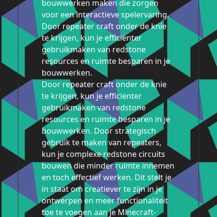
bouwwerken maken die zorgen
voor een interactieve spelervaring.
Door repeater craft onder de knie
te krijgen, kun je efficiënter
gebruikmaken van redstone
resources en ruimte besparen in je
bouwwerken.
Door repeater craft onder de knie
te krijgen, kun je efficiënter
gebruikmaken van redstone
resources en ruimte besparen in je
bouwwerken. Door strategisch
gebruik te maken van repeaters,
kun je complexe redstone circuits
bouwen die minder ruimte innemen
en toch effectief werken. Dit stelt je
in staat om creatiever te zijn in je
ontwerpen en meer functionaliteit
toe te voegen aan je Minecraft-