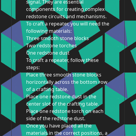
signal. They are essential
components for creating complex
redstone circuits and mechanisms.
To craft a repeater, you will need the
following materials:
Three smooth stone blocks
Two redstone torches
One redstone dust
To craft a repeater, follow these
steps:
Place three smooth stone blocks
horizontally across the bottom row
of a crafting table.
Place one redstone dust in the
center slot of the crafting table.
Place one redstone torch on each
side of the redstone dust.
Once you have placed all the
materials in the correct positions, a