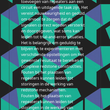
toevoegen van repeaters aan een
circuit een uitdagende taak zijn. Het
vereist nauwkeurigheid en geduld
om ervoor te zorgen dat de
signalen correct worden versterkt
en doorgegeven, wat soms kan
leiden tot trial-and-error situaties.
Het is belangrijk om geduldig te
blijven en te experimenteren met
verschillende opstellingen om het
gewenste resultaat te bereiken in
complexe redstone constructies.
Fouten bij het plaatsen van
repeaters kunnen leiden tot
storingen in de werking van
redstone mechanismen.
Fouten bij het plaatsen van
repeaters kunnen leiden tot
storingen in de werking van