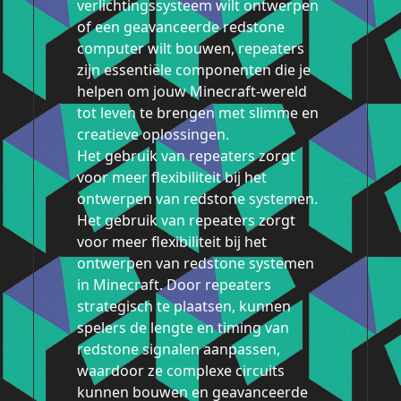
verlichtingssysteem wilt ontwerpen
of een geavanceerde redstone
computer wilt bouwen, repeaters
zijn essentiële componenten die je
helpen om jouw Minecraft-wereld
tot leven te brengen met slimme en
creatieve oplossingen.
Het gebruik van repeaters zorgt
voor meer flexibiliteit bij het
ontwerpen van redstone systemen.
Het gebruik van repeaters zorgt
voor meer flexibiliteit bij het
ontwerpen van redstone systemen
in Minecraft. Door repeaters
strategisch te plaatsen, kunnen
spelers de lengte en timing van
redstone signalen aanpassen,
waardoor ze complexe circuits
kunnen bouwen en geavanceerde