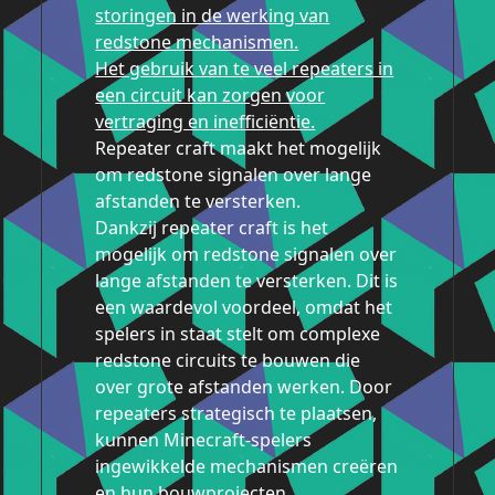
storingen in de werking van
redstone mechanismen.
Het gebruik van te veel repeaters in
een circuit kan zorgen voor
vertraging en inefficiëntie.
Repeater craft maakt het mogelijk
om redstone signalen over lange
afstanden te versterken.
Dankzij repeater craft is het
mogelijk om redstone signalen over
lange afstanden te versterken. Dit is
een waardevol voordeel, omdat het
spelers in staat stelt om complexe
redstone circuits te bouwen die
over grote afstanden werken. Door
repeaters strategisch te plaatsen,
kunnen Minecraft-spelers
ingewikkelde mechanismen creëren
en hun bouwprojecten