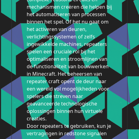
mechanismen creëren die helpen bij
het automatiseren van processen
binnen het spel. Of het nu gaat om
het activeren van deuren,
verlichtingssystemen of zelfs
ingewikkelde machines, repeaters
spelen een cruciale rol bij het
optimaliseren en stroomlijnen van
de functionaliteit van bouwwerken
in Minecraft. Het beheersen van
repeater craft opent de deur naar
een wereld vol mogelijkheden voor
spelers die streven naar
geavanceerde technologische
oplossingen binnen hun virtuele
creaties.
Door repeaters te gebruiken, kun je
vertragingen in redstone signalen