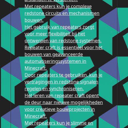
Met repeaters kun je complexe
redstone circuits en mechanismen
bouwen.
Het gebruik van repeaters zorgt
voor meer flexibiliteit bij het
ontwerpen van redstone systemen.
Repeater craft is essentieel voor het
bouwen van geavanceerde
automatiseringssystemen in
Minecraft.
Door repeaters te gebruiken, kun je
vertragingen in redstone signalen
regelen en synchroniseren.
Het leren van repeater craft opent
de deur naar nieuwe mogelijkheden
voor creatieve bouwprojecten in
Minecraft.
Met repeaters kun je slimme en