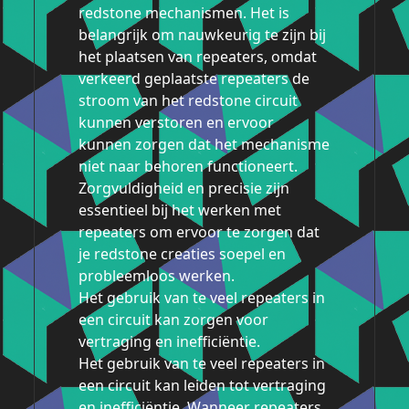
redstone mechanismen. Het is
belangrijk om nauwkeurig te zijn bij
het plaatsen van repeaters, omdat
verkeerd geplaatste repeaters de
stroom van het redstone circuit
kunnen verstoren en ervoor
kunnen zorgen dat het mechanisme
niet naar behoren functioneert.
Zorgvuldigheid en precisie zijn
essentieel bij het werken met
repeaters om ervoor te zorgen dat
je redstone creaties soepel en
probleemloos werken.
Het gebruik van te veel repeaters in
een circuit kan zorgen voor
vertraging en inefficiëntie.
Het gebruik van te veel repeaters in
een circuit kan leiden tot vertraging
en inefficiëntie. Wanneer repeaters