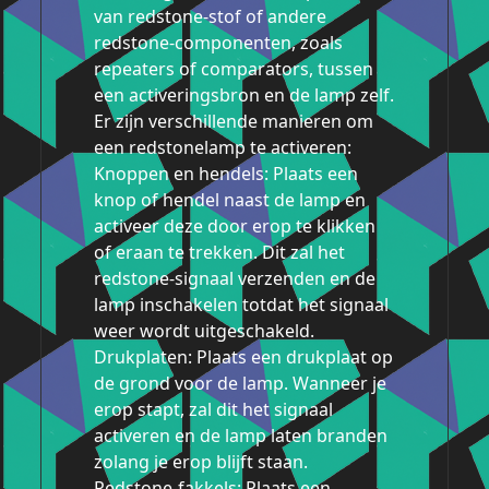
van redstone-stof of andere
redstone-componenten, zoals
repeaters of comparators, tussen
een activeringsbron en de lamp zelf.
Er zijn verschillende manieren om
een redstonelamp te activeren:
Knoppen en hendels: Plaats een
knop of hendel naast de lamp en
activeer deze door erop te klikken
of eraan te trekken. Dit zal het
redstone-signaal verzenden en de
lamp inschakelen totdat het signaal
weer wordt uitgeschakeld.
Drukplaten: Plaats een drukplaat op
de grond voor de lamp. Wanneer je
erop stapt, zal dit het signaal
activeren en de lamp laten branden
zolang je erop blijft staan.
Redstone-fakkels: Plaats een