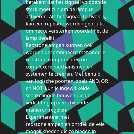
betekent dat het signaal voldoende
sterk moet zijn om de lamp te
activeren. Als het signaal te zwak is,
kan een repeater worden gebruikt
om het te versterken voordat het de
lamp bereikt.
Redstonelampen kunnen ook
worden gecombineerd met andere
redstone-componenten om
complexere mechanismen en
systemen te creëren. Met behulp
van logische poorten, zoals AND, OR
en NOT, kun je ingewikkelde
schakelingen bouwen die de
verlichting op verschillende
manieren regelen.
Experimenteer met
redstonelampen en ontdek de vele
mogelijkheden die ze bieden in