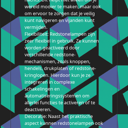
wereld mooier te maken, maar ook
om ervoor te zorgen dat je veilig
kunt navigeren en vijanden kunt
vermijden.
Flexibiliteit: Redstonelampen zijn
zeer flexibel in gebruik. Ze kunnen
worden geactiveerd door
verschillende redstone-
mechanismen, zoals knoppen,
hendels, drukplaten of redstone-
kringlopen. Hierdoor kun je ze
integreren in complexe
schakelingen en
automatiseringssystemen om
allerlei functies te activeren of te
deactiveren.
Decoratie: Naast het praktische
aspect kunnen redstonelampen ook