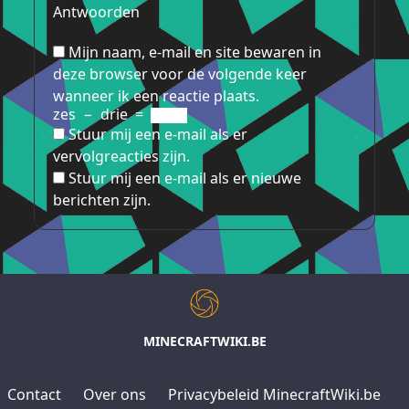
Antwoorden
Mijn naam, e-mail en site bewaren in
deze browser voor de volgende keer
wanneer ik een reactie plaats.
zes
−
drie
=
Stuur mij een e-mail als er
vervolgreacties zijn.
Stuur mij een e-mail als er nieuwe
berichten zijn.
MINECRAFTWIKI.BE
Contact
Over ons
Privacybeleid MinecraftWiki.be