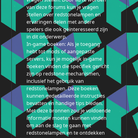
van deze forums kun je vragen
stellen over redstonelampen en
ervaringen delen met andere
spelers die ook geïnteresseerd zijn
in dit onderwerp.
In-game boeken: Als je toegang
hebt tot mods of aangepaste
servers, kun je mogelijk in-game
boeken vinden die specifiek gericht
zijn op redstone-mechanismen,
inclusief het gebruik van
redstonelampen. Deze boeken
kunnen gedetailleerde instructies
bevatten en handige tips bieden.
Met deze bronnen zou je voldoende
informatie moeten kunnen vinden
om aan de slag te gaan met
redstonelampen en te ontdekken