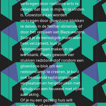
verkregen door redstone-erts te
delven, dat vaak in mijnen te vinden
is. Glowstone kan worden
verkregen door glowstone-blokken
te delven in de Nether-dimensie of
door het verslaan van Blaze-wezens.
Zodra je de benodigde materialen
hebt verzameld, kun je
redstonelampen maken in de
werkbank. Plaats gewoon vier
stukken redstone-stof rondom een
glowstone-blok om een
redstonelamp te creëren. Je kunt
ook bestaande redstonelampen
verplaatsen en hergebruiken met
behulp van een houweel met zijden
aanraking.
Of je nu een gezellig huis wilt
verlichten of geavanceerde