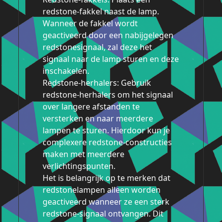
redstone-fakkel naast de lamp.
Wanneer de fakkel wordt
geactiveerd door een nabijgelegen
redstonesignaal, zal deze het
signaal naar de lamp sturen en deze
inschakelen.
Redstone-herhalers: Gebruik
redstone-herhalers om het signaal
over langere afstanden te
versterken en naar meerdere
lampen te sturen. Hierdoor kun je
complexere redstone-constructies
maken met meerdere
verlichtingspunten.
Het is belangrijk op te merken dat
redstonelampen alleen worden
geactiveerd wanneer ze een sterk
redstone-signaal ontvangen. Dit