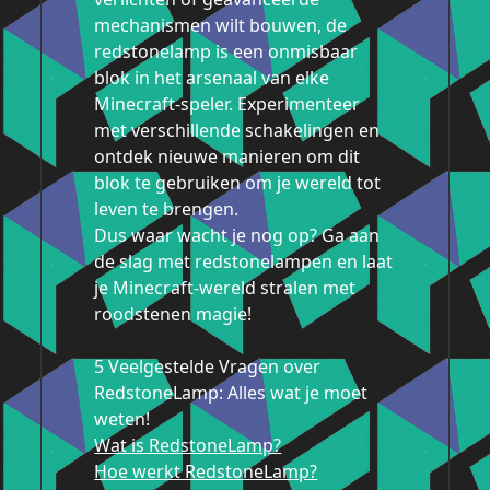
mechanismen wilt bouwen, de
redstonelamp is een onmisbaar
blok in het arsenaal van elke
Minecraft-speler. Experimenteer
met verschillende schakelingen en
ontdek nieuwe manieren om dit
blok te gebruiken om je wereld tot
leven te brengen.
Dus waar wacht je nog op? Ga aan
de slag met redstonelampen en laat
je Minecraft-wereld stralen met
roodstenen magie!
5 Veelgestelde Vragen over
RedstoneLamp: Alles wat je moet
weten!
Wat is RedstoneLamp?
Hoe werkt RedstoneLamp?