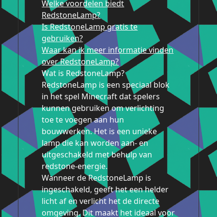
Welke voordelen biedt
RedstoneLamp?
Is RedstoneLamp gratis te
gebruiken?
Waar kan ik meer informatie vinden
over RedstoneLamp?
Wat is RedstoneLamp?
RedstoneLamp is een speciaal blok
in het spel Minecraft dat spelers
kunnen gebruiken om verlichting
toe te voegen aan hun
bouwwerken. Het is een unieke
lamp die kan worden aan- en
uitgeschakeld met behulp van
redstone-energie.
Wanneer de RedstoneLamp is
ingeschakeld, geeft het een helder
licht af en verlicht het de directe
omgeving. Dit maakt het ideaal voor