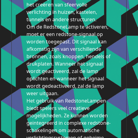
het creëren van sfeervolle
verlichting in huizen, kastelen,
tunnels en andere structuren.
Om de RedstoneLamp te activeren,
moet er een redstone-signaal op
worden toegepast. Dit signaal kan
afkomstig zijn van verschillende
bronnen, zoals knoppen, hendels of
drukplaten. Wanneer het signaal
wordt geactiveerd, zal de lamp
oplichten en wanneer het signaal
wordt gedeactiveerd, zal de lamp
weer uitgaan.
Het gebruik van RedstoneLampen
biedt spelers veel creatieve
mogelijkheden. Ze kunnen worden
geïntegreerd in complexe redstone-
schakelingen om automatische
verlichtingssystemen of geheime