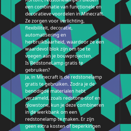
een combinatie van functionele en
decoratieve voordelen in Minecraft.
Ze zorgen voor verlichting,
flexibiliteit, decoratie,
automatisering en
herbruikbaarheid, waardoor ze een
waardevol blok zijn om toe te
voegen aan je bouwprojecten.
Is RedstoneLamp gratis te
gebruiken?
Ja, in Minecraft is de redstonelamp
gratis te gebruiken. Zodra je de
benodigde materialen hebt
verzameld, zoals redstone-stof en
glowstone, kun je deze combineren
in de werkbank om een
redstonelamp te maken. Er zijn
geen extra kosten of beperkingen