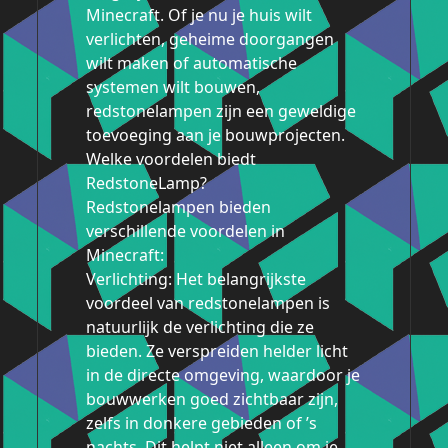
Minecraft. Of je nu je huis wilt
verlichten, geheime doorgangen
wilt maken of automatische
systemen wilt bouwen,
redstonelampen zijn een geweldige
toevoeging aan je bouwprojecten.
Welke voordelen biedt
RedstoneLamp?
Redstonelampen bieden
verschillende voordelen in
Minecraft:
Verlichting: Het belangrijkste
voordeel van redstonelampen is
natuurlijk de verlichting die ze
bieden. Ze verspreiden helder licht
in de directe omgeving, waardoor je
bouwwerken goed zichtbaar zijn,
zelfs in donkere gebieden of ’s
nachts. Dit helpt niet alleen om je