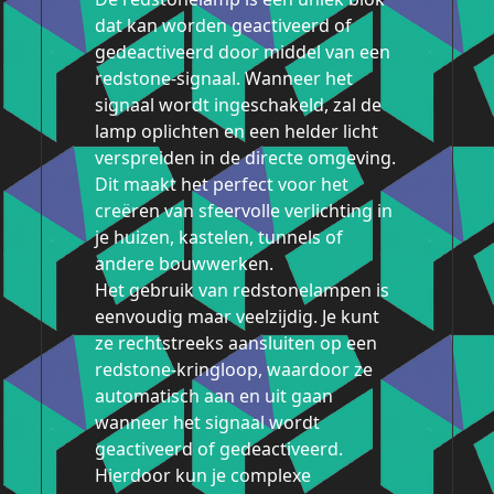
dat kan worden geactiveerd of
gedeactiveerd door middel van een
redstone-signaal. Wanneer het
signaal wordt ingeschakeld, zal de
lamp oplichten en een helder licht
verspreiden in de directe omgeving.
Dit maakt het perfect voor het
creëren van sfeervolle verlichting in
je huizen, kastelen, tunnels of
andere bouwwerken.
Het gebruik van redstonelampen is
eenvoudig maar veelzijdig. Je kunt
ze rechtstreeks aansluiten op een
redstone-kringloop, waardoor ze
automatisch aan en uit gaan
wanneer het signaal wordt
geactiveerd of gedeactiveerd.
Hierdoor kun je complexe