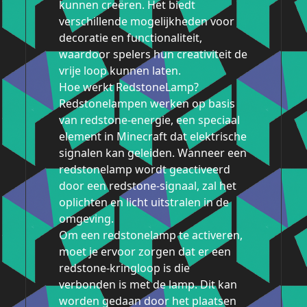
kunnen creëren. Het biedt
verschillende mogelijkheden voor
decoratie en functionaliteit,
waardoor spelers hun creativiteit de
vrije loop kunnen laten.
Hoe werkt RedstoneLamp?
Redstonelampen werken op basis
van redstone-energie, een speciaal
element in Minecraft dat elektrische
signalen kan geleiden. Wanneer een
redstonelamp wordt geactiveerd
door een redstone-signaal, zal het
oplichten en licht uitstralen in de
omgeving.
Om een redstonelamp te activeren,
moet je ervoor zorgen dat er een
redstone-kringloop is die
verbonden is met de lamp. Dit kan
worden gedaan door het plaatsen