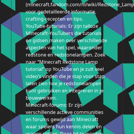
(minecraft.fandom.com/nl/wiki/Redstone_Lamp
voor gedetailleerde informatie,
crafting-recepten en tips.
YouTube-tutorials: Er zijn talloze
Minecraft-YouTubers die tutorials
en gidsen maken over verschillende
aspecten van het spel, waaronder
redstone en redstonelampen. Zoek
naar “Minecraft Redstone Lamp
tutorial” op YouTube en je zult veel
video’s vinden die je stap voor stap
laten zien hoe je redstonelampen
kunt gebruiken en integreren in je
bouwwerken.
Minecraft-forums: Er zijn
verschillende actieve communities
en forums gewijd aan Minecraft
waar spelers hun kennis delen en
vragen stellen. Door lid te worden