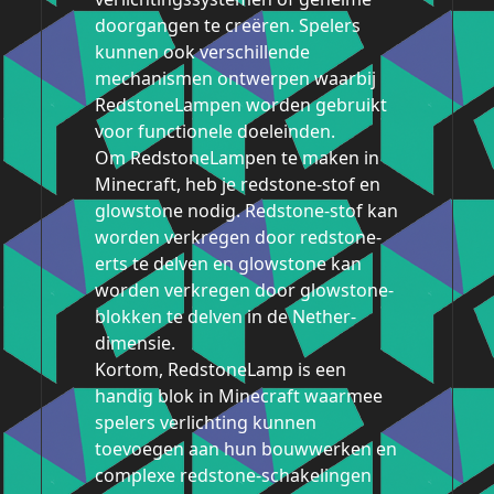
doorgangen te creëren. Spelers
kunnen ook verschillende
mechanismen ontwerpen waarbij
RedstoneLampen worden gebruikt
voor functionele doeleinden.
Om RedstoneLampen te maken in
Minecraft, heb je redstone-stof en
glowstone nodig. Redstone-stof kan
worden verkregen door redstone-
erts te delven en glowstone kan
worden verkregen door glowstone-
blokken te delven in de Nether-
dimensie.
Kortom, RedstoneLamp is een
handig blok in Minecraft waarmee
spelers verlichting kunnen
toevoegen aan hun bouwwerken en
complexe redstone-schakelingen