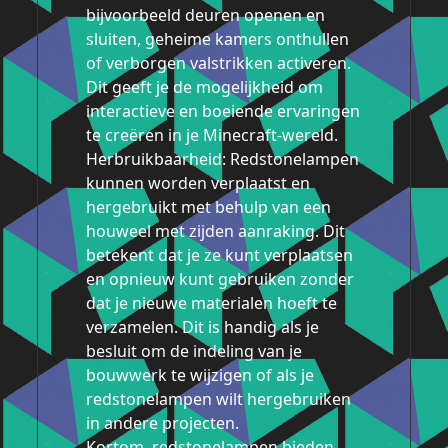
bijvoorbeeld deuren openen en
sluiten, geheime kamers onthullen
of verborgen valstrikken activeren.
Dit geeft je de mogelijkheid om
interactieve en boeiende ervaringen
te creëren in je Minecraft-wereld.
Herbruikbaarheid: Redstonelampen
kunnen worden verplaatst en
hergebruikt met behulp van een
houweel met zijden aanraking. Dit
betekent dat je ze kunt verplaatsen
en opnieuw kunt gebruiken zonder
dat je nieuwe materialen hoeft te
verzamelen. Dit is handig als je
besluit om de indeling van je
bouwwerk te wijzigen of als je
redstonelampen wilt hergebruiken
in andere projecten.
Kortom, redstonelampen bieden