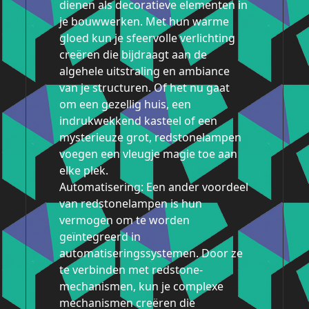
dienen als decoratieve elementen in
je bouwwerken. Met hun warme
gloed kun je sfeervolle verlichting
creëren die bijdraagt aan de
algehele uitstraling en ambiance
van je structuren. Of het nu gaat
om een gezellig huis, een
indrukwekkend kasteel of een
mysterieuze grot, redstonelampen
voegen een vleugje magie toe aan
elke plek.
Automatisering: Een ander voordeel
van redstonelampen is hun
vermogen om te worden
geïntegreerd in
automatiseringssystemen. Door ze
te verbinden met redstone-
mechanismen, kun je complexe
mechanismen creëren die