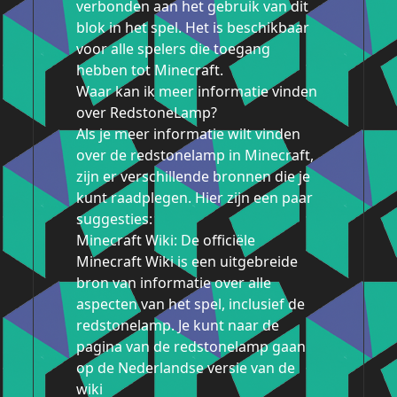
verbonden aan het gebruik van dit
blok in het spel. Het is beschikbaar
voor alle spelers die toegang
hebben tot Minecraft.
Waar kan ik meer informatie vinden
over RedstoneLamp?
Als je meer informatie wilt vinden
over de redstonelamp in Minecraft,
zijn er verschillende bronnen die je
kunt raadplegen. Hier zijn een paar
suggesties:
Minecraft Wiki: De officiële
Minecraft Wiki is een uitgebreide
bron van informatie over alle
aspecten van het spel, inclusief de
redstonelamp. Je kunt naar de
pagina van de redstonelamp gaan
op de Nederlandse versie van de
wiki