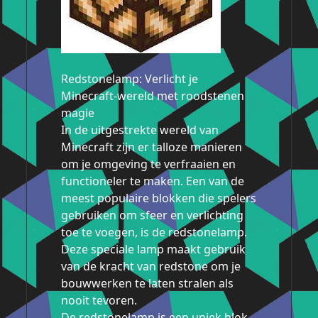
Redstonelamp: Verlicht je
Minecraft-wereld met roodstenen
magie
In de uitgestrekte wereld van
Minecraft zijn er talloze manieren
om je omgeving te verfraaien en
functioneler te maken. Een van de
meest populaire blokken die spelers
gebruiken om sfeer en verlichting
toe te voegen, is de redstonelamp.
Deze speciale lamp maakt gebruik
van de kracht van redstone om je
bouwwerken te laten stralen als
nooit tevoren.
De redstonelamp is een uniek blok