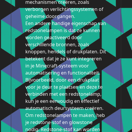
mechanismen creëren, zoals
verborgen verlichtingssystemen of
geheime doorgangen.
Een andere handige eigenschap van
redstonelampen is dat ze kunnen
worden geactiveerd door
verschillende bronnen, zoals
knoppen, hendels of drukplaten. Dit
betekent dat je ze kunt integreren
in je Minecraft-systeem voor
automatisering en functionaliteit.
Bijvoorbeeld, door een drukplaat
voor je deur te plaatsen en deze te
verbinden met een redstonelamp,
kun je een eenvoudig en effectief
automatisch deursysteem creëren.
Om redstonelampen te maken, heb
je redstone-stof en glowstone
nodig. Redstone-stof kan worden