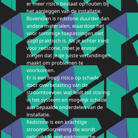
er meer risico bestaat op fouten bij
het aanleggen van de installatie.
Bovendien is redstone duurder dan
andere materialen, waardoor het
voor sommige toepassingen niet
altijd praktisch is. Als je echter kiest
voor redstone, moet je ervoor
zorgen dat je de juiste verbindingen
maakt om problemen te
voorkomen.
Er is een hoog risico op schade
door overbelasting van de
stroomtoevoer, wat leidt tot storing
in het systeem en mogelijk schade
aan bepaalde onderdelen van de
installatie.
Redstone is een krachtige
stroomvoorziening die wordt
gebruikt in veel elektronische