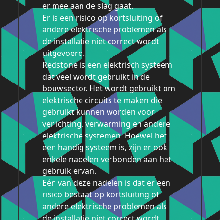
er mee aan de slag gaat.
Er is een risico op kortsluiting of
andere elektrische problemen als
de installatie niet correct wordt
uitgevoerd.
Redstone is een elektrisch systeem
dat veel wordt gebruikt in de
bouwsector. Het wordt gebruikt om
elektrische circuits te maken die
gebruikt kunnen worden voor
verlichting, verwarming en andere
elektrische systemen. Hoewel het
een handig systeem is, zijn er ook
enkele nadelen verbonden aan het
gebruik ervan.
Eén van deze nadelen is dat er een
risico bestaat op kortsluiting of
andere elektrische problemen als
de installatie niet correct wordt