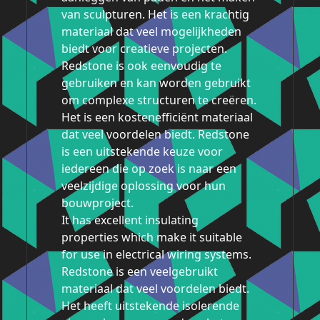
van sculpturen. Het is een krachtig
materiaal dat veel mogelijkheden
biedt voor creatieve projecten.
Redstone is ook eenvoudig te
gebruiken en kan worden gebruikt
om complexe structuren te creëren.
Het is een kostenefficiënt materiaal
dat veel voordelen biedt. Redstone
is een uitstekende keuze voor
iedereen die op zoek is naar een
veelzijdige oplossing voor hun
bouwproject.
It has excellent insulating
properties which make it suitable
for use in electrical wiring systems.
Redstone is een veelgebruikt
materiaal dat veel voordelen biedt.
Het heeft uitstekende isolerende