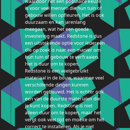
waardoor het een populaire keuze
is voor veel mensen die hun tuin of
gebouw willen opfleuren. Het is ook
duurzaam en kan jarenlang
meegaan, wat het een goede
investering maakt. Redstone is dus
een uitstekende optie voor iedereen
die op zoek is naar een manier om
hun tuin of gebouw te verfraaien.
Het is duur om te kopen.
Redstone is een veelgebruikt
materiaal in de bouw, waarmee veel
verschillende dingen kunnen
worden gebouwd. Het is echter ook
een van de duurste materialen die
je kunt kopen. Redstone is niet
alleen duur om te kopen, maar het
vergt ook veel tijd en moeite om het
correct te installeren. Als je niet