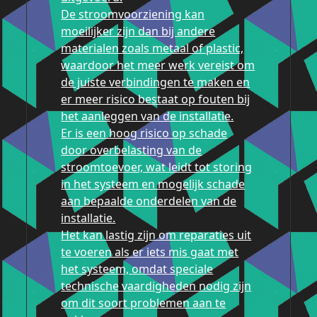
De stroomvoorziening kan
moeilijker zijn dan bij andere
materialen zoals metaal of plastic,
waardoor het meer werk vereist om
de juiste verbindingen te maken en
er meer risico bestaat op fouten bij
het aanleggen van de installatie.
Er is een hoog risico op schade
door overbelasting van de
stroomtoevoer, wat leidt tot storing
in het systeem en mogelijk schade
aan bepaalde onderdelen van de
installatie.
Het kan lastig zijn om reparaties uit
te voeren als er iets mis gaat met
het systeem, omdat speciale
technische vaardigheden nodig zijn
om dit soort problemen aan te