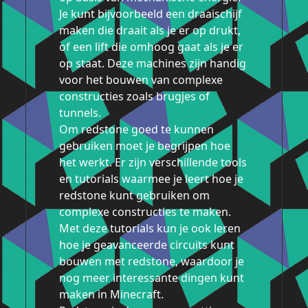
Je kunt bijvoorbeeld een draaischijf
maken die draait als je er op drukt,
of een lift die omhoog gaat als je er
op staat. Deze machines zijn handig
voor het bouwen van complexe
constructies zoals brugjes of
tunnels.
Om redstone goed te kunnen
gebruiken moet je begrijpen hoe
het werkt. Er zijn verschillende tools
en tutorials waarmee je leert hoe je
redstone kunt gebruiken om
complexe constructies te maken.
Met deze tutorials kun je ook leren
hoe je geavanceerde circuits kunt
bouwen met redstone, waardoor je
nog meer interessante dingen kunt
maken in Minecraft.