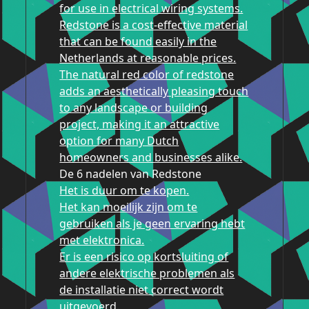
for use in electrical wiring systems.
Redstone is a cost-effective material
that can be found easily in the
Netherlands at reasonable prices.
The natural red color of redstone
adds an aesthetically pleasing touch
to any landscape or building
project, making it an attractive
option for many Dutch
homeowners and businesses alike.
De 6 nadelen van Redstone
Het is duur om te kopen.
Het kan moeilijk zijn om te
gebruiken als je geen ervaring hebt
met elektronica.
Er is een risico op kortsluiting of
andere elektrische problemen als
de installatie niet correct wordt
uitgevoerd.