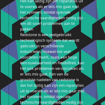
Het kan lastig zijn om reparaties uit
te voeren als er iets mis gaat met
het systeem, omdat speciale
technische vaardigheden nodig zijn
om dit soort problemen aan te
pakken
Redstone is een veelgebruikt
technologisch systeem dat wordt
gebruikt in verschillende
industrieën. Hoewel het veel
voordelen heeft, zoals een hoge
betrouwbaarheid en flexibiliteit, kan
het ook problemen veroorzaken als
er iets mis gaat. Een van de
grootste nadelen van redstone is
dat het lastig kan zijn om reparaties
uit te voeren als er iets mis gaat met
het systeem, omdat speciale
technische vaardigheden nodig zijn