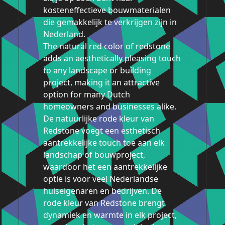
kosteneffectieve bouwmaterialen
die gemakkelijk te verkrijgen zijn in
Nederland.
The natural red color of redstone
adds an aesthetically pleasing touch
to any landscape or building
project, making it an attractive
option for many Dutch
homeowners and businesses alike.
De natuurlijke rode kleur van
Redstone voegt een esthetisch
aantrekkelijke touch toe aan elk
landschap of bouwproject,
waardoor het een aantrekkelijke
optie is voor veel Nederlandse
huiseigenaren en bedrijven. De
rode kleur van Redstone brengt
dynamiek en warmte in elk project,