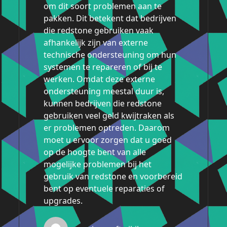
om dit soort problemen aan te
pakken. Dit betekent dat bedrijven
die redstone gebruiken vaak
afhankelijk zijn van externe
technische ondersteuning om hun
systemen te repareren of bij te
werken. Omdat deze externe
ondersteuning meestal duur is,
kunnen bedrijven die redstone
gebruiken veel geld kwijtraken als
er problemen optreden. Daarom
moet u ervoor zorgen dat u goed
op de hoogte bent van alle
mogelijke problemen bij het
gebruik van redstone en voorbereid
bent op eventuele reparaties of
upgrades.