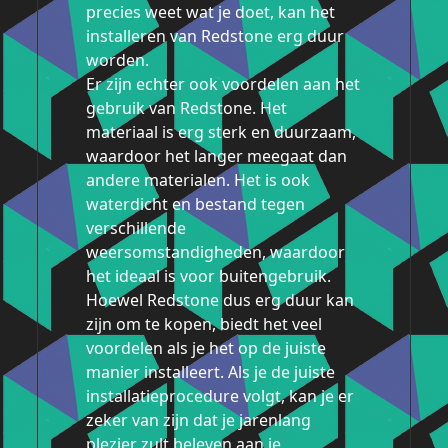
precies weet wat je doet, kan het
installeren van Redstone erg duur
worden.
Er zijn echter ook voordelen aan het
gebruik van Redstone. Het
materiaal is erg sterk en duurzaam,
waardoor het langer meegaat dan
andere materialen. Het is ook
waterdicht en bestand tegen
verschillende
weersomstandigheden, waardoor
het ideaal is voor buitengebruik.
Hoewel Redstone dus erg duur kan
zijn om te kopen, biedt het veel
voordelen als je het op de juiste
manier installeert. Als je de juiste
installatieprocedure volgt, kan je er
zeker van zijn dat je jarenlang
plezier zult beleven aan je