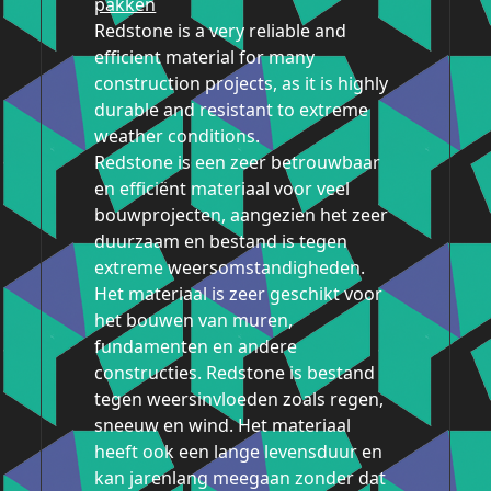
pakken
Redstone is a very reliable and
efficient material for many
construction projects, as it is highly
durable and resistant to extreme
weather conditions.
Redstone is een zeer betrouwbaar
en efficiënt materiaal voor veel
bouwprojecten, aangezien het zeer
duurzaam en bestand is tegen
extreme weersomstandigheden.
Het materiaal is zeer geschikt voor
het bouwen van muren,
fundamenten en andere
constructies. Redstone is bestand
tegen weersinvloeden zoals regen,
sneeuw en wind. Het materiaal
heeft ook een lange levensduur en
kan jarenlang meegaan zonder dat