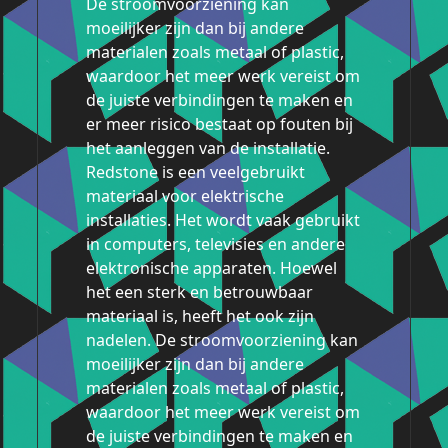
De stroomvoorziening kan
moeilijker zijn dan bij andere
materialen zoals metaal of plastic,
waardoor het meer werk vereist om
de juiste verbindingen te maken en
er meer risico bestaat op fouten bij
het aanleggen van de installatie.
Redstone is een veelgebruikt
materiaal voor elektrische
installaties. Het wordt vaak gebruikt
in computers, televisies en andere
elektronische apparaten. Hoewel
het een sterk en betrouwbaar
materiaal is, heeft het ook zijn
nadelen. De stroomvoorziening kan
moeilijker zijn dan bij andere
materialen zoals metaal of plastic,
waardoor het meer werk vereist om
de juiste verbindingen te maken en