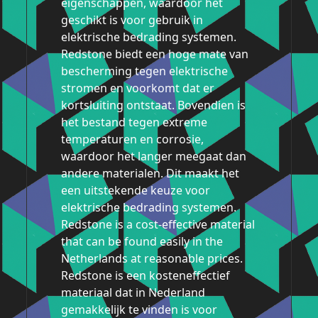
eigenschappen, waardoor het
geschikt is voor gebruik in
elektrische bedrading systemen.
Redstone biedt een hoge mate van
bescherming tegen elektrische
stromen en voorkomt dat er
kortsluiting ontstaat. Bovendien is
het bestand tegen extreme
temperaturen en corrosie,
waardoor het langer meegaat dan
andere materialen. Dit maakt het
een uitstekende keuze voor
elektrische bedrading systemen.
Redstone is a cost-effective material
that can be found easily in the
Netherlands at reasonable prices.
Redstone is een kosteneffectief
materiaal dat in Nederland
gemakkelijk te vinden is voor