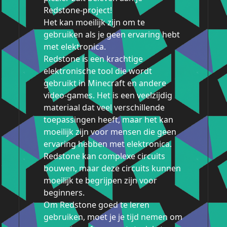
Redstone-project!
Het kan moeilijk zijn om te
gebruiken als je geen ervaring hebt
met elektronica.
Redstone is een krachtige
elektronische tool die wordt
gebruikt in Minecraft en andere
video-games. Het is een veelzijdig
materiaal dat veel verschillende
toepassingen heeft, maar het kan
moeilijk zijn voor mensen die geen
ervaring hebben met elektronica.
Redstone kan complexe circuits
bouwen, maar deze circuits kunnen
moeilijk te begrijpen zijn voor
beginners.
Om Redstone goed te leren
gebruiken, moet je je tijd nemen om