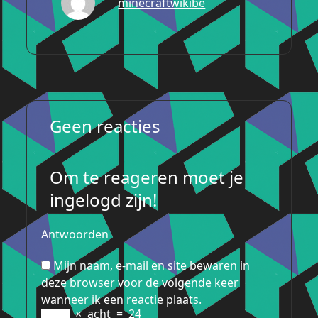
minecraftwikibe
Geen reacties
Om te reageren moet je
ingelogd zijn!
Antwoorden
Mijn naam, e-mail en site bewaren in
deze browser voor de volgende keer
wanneer ik een reactie plaats.
×
acht
=
24