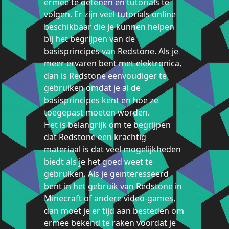
ermee te oefenen en tutorials te
volgen. Er zijn veel tutorials online
beschikbaar die je kunnen helpen
bij het begrijpen van de
basisprincipes van Redstone. Als je
meer ervaren bent met elektronica,
dan is Redstone eenvoudiger te
gebruiken omdat je al de
basisprincipes kent en hoe ze
toegepast moeten worden.
Het is belangrijk om te begrijpen
dat Redstone een krachtig
materiaal is dat veel mogelijkheden
biedt als je het goed weet te
gebruiken. Als je geïnteresseerd
bent in het gebruik van Redstone in
Minecraft of andere video-games,
dan moet je er tijd aan besteden om
ermee bekend te raken voordat je