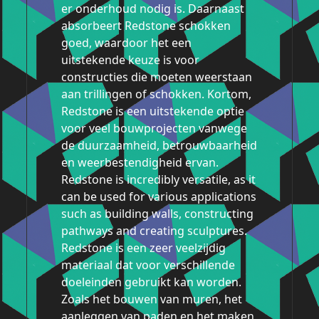
er onderhoud nodig is. Daarnaast
absorbeert Redstone schokken
goed, waardoor het een
uitstekende keuze is voor
constructies die moeten weerstaan
aan trillingen of schokken. Kortom,
Redstone is een uitstekende optie
voor veel bouwprojecten vanwege
de duurzaamheid, betrouwbaarheid
en weerbestendigheid ervan.
Redstone is incredibly versatile, as it
can be used for various applications
such as building walls, constructing
pathways and creating sculptures.
Redstone is een zeer veelzijdig
materiaal dat voor verschillende
doeleinden gebruikt kan worden.
Zoals het bouwen van muren, het
aanleggen van paden en het maken