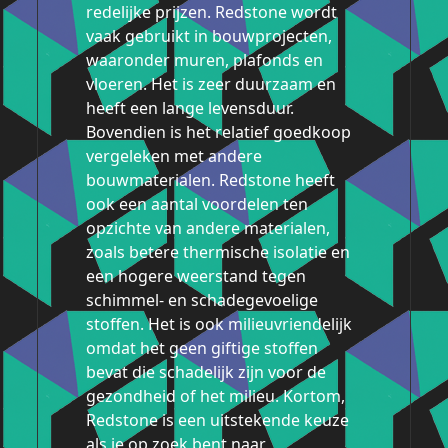
redelijke prijzen. Redstone wordt
vaak gebruikt in bouwprojecten,
waaronder muren, plafonds en
vloeren. Het is zeer duurzaam en
heeft een lange levensduur.
Bovendien is het relatief goedkoop
vergeleken met andere
bouwmaterialen. Redstone heeft
ook een aantal voordelen ten
opzichte van andere materialen,
zoals betere thermische isolatie en
een hogere weerstand tegen
schimmel- en schadegevoelige
stoffen. Het is ook milieuvriendelijk
omdat het geen giftige stoffen
bevat die schadelijk zijn voor de
gezondheid of het milieu. Kortom,
Redstone is een uitstekende keuze
als je op zoek bent naar