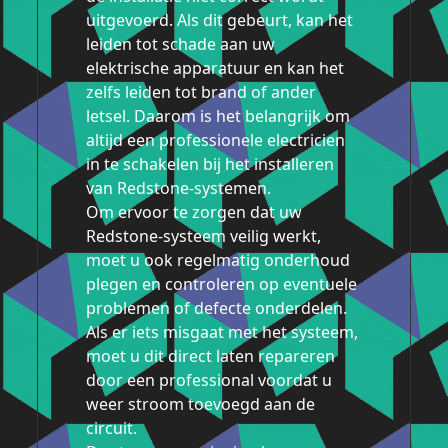
uitgevoerd. Als dit gebeurt, kan het
leiden tot schade aan uw
elektrische apparatuur en kan het
zelfs leiden tot brand of ander
letsel. Daarom is het belangrijk om
altijd een professionele electricien
in te schakelen bij het installeren
van Redstone-systemen.
Om ervoor te zorgen dat uw
Redstone-systeem veilig werkt,
moet u ook regelmatig onderhoud
plegen en controleren op eventuele
problemen of defecte onderdelen.
Als er iets misgaat met het systeem,
moet u dit direct laten repareren
door een professional voordat u
weer stroom toevoegd aan de
circuit.