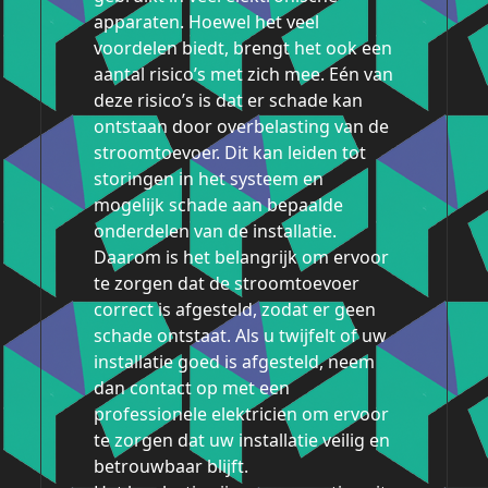
apparaten. Hoewel het veel
voordelen biedt, brengt het ook een
aantal risico’s met zich mee. Eén van
deze risico’s is dat er schade kan
ontstaan door overbelasting van de
stroomtoevoer. Dit kan leiden tot
storingen in het systeem en
mogelijk schade aan bepaalde
onderdelen van de installatie.
Daarom is het belangrijk om ervoor
te zorgen dat de stroomtoevoer
correct is afgesteld, zodat er geen
schade ontstaat. Als u twijfelt of uw
installatie goed is afgesteld, neem
dan contact op met een
professionele elektricien om ervoor
te zorgen dat uw installatie veilig en
betrouwbaar blijft.