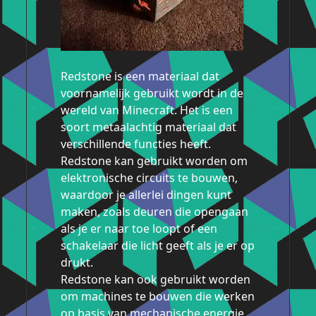
Redstone is een materiaal dat
voornamelijk gebruikt wordt in de
wereld van Minecraft. Het is een
soort metaalachtig materiaal dat
verschillende functies heeft.
Redstone kan gebruikt worden om
elektronische circuits te bouwen,
waardoor je allerlei dingen kunt
maken, zoals deuren die opengaan
als je er naar toe loopt of een
schakelaar die licht geeft als je er op
drukt.
Redstone kan ook gebruikt worden
om machines te bouwen die werken
op basis van mechanische energie.