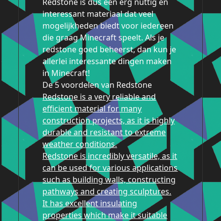
Redstone is dus een erg nuttig en
interessant materiaal dat veel
mogelijkheden biedt voor iedereen
die graag Minecraft speelt. Als je
redstone goed beheerst, dan kun je
allerlei interessante dingen maken
in Minecraft!
De 5 voordelen van Redstone
Redstone is a very reliable and
efficient material for many
construction projects, as it is highly
durable and resistant to extreme
weather conditions.
Redstone is incredibly versatile, as it
can be used for various applications
such as building walls, constructing
pathways and creating sculptures.
It has excellent insulating
properties which make it suitable