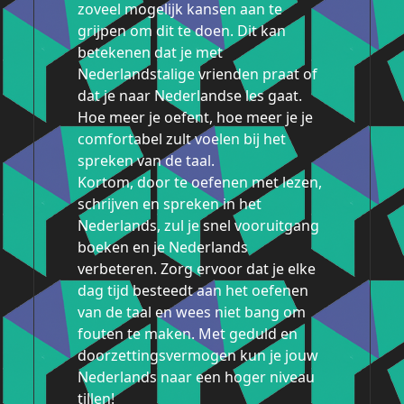
zoveel mogelijk kansen aan te
grijpen om dit te doen. Dit kan
betekenen dat je met
Nederlandstalige vrienden praat of
dat je naar Nederlandse les gaat.
Hoe meer je oefent, hoe meer je je
comfortabel zult voelen bij het
spreken van de taal.
Kortom, door te oefenen met lezen,
schrijven en spreken in het
Nederlands, zul je snel vooruitgang
boeken en je Nederlands
verbeteren. Zorg ervoor dat je elke
dag tijd besteedt aan het oefenen
van de taal en wees niet bang om
fouten te maken. Met geduld en
doorzettingsvermogen kun je jouw
Nederlands naar een hoger niveau
tillen!