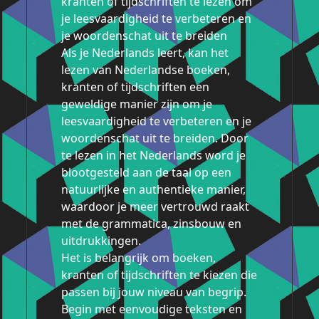
kranten of tijdschriften te lezen om
je leesvaardigheid te verbeteren en
je woordenschat uit te breiden
Als je Nederlands leert, kan het
lezen van Nederlandse boeken,
kranten of tijdschriften een
geweldige manier zijn om je
leesvaardigheid te verbeteren en je
woordenschat uit te breiden. Door
te lezen in het Nederlands word je
blootgesteld aan de taal op een
natuurlijke en authentieke manier,
waardoor je meer vertrouwd raakt
met de grammatica, zinsbouw en
uitdrukkingen.
Het is belangrijk om boeken,
kranten of tijdschriften te kiezen die
passen bij jouw niveau van begrip.
Begin met eenvoudige teksten en