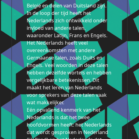
België en delen van Duitsland zijn.
In de loop der tijd heeft het
Nederlands zich ontwikkeld onder
invloed van andere talen,
waaronder Latijn, Frans en Engels.
Het Nederlands heeft veel
overeenkomsten met andere
Germaanse talen, zoals Duits en
Engels. Veel woorden in deze talen
hebben dezelfde wortels en hebben
vergelijkbare betekenissen. Dit
maakt het leren van Nederlands
voor sprekers van deze talen vaak
wat makkelijker.
Eén opvallend kenmerk van het
Nederlands is dat het twee
hoofdvormen heeft: het Nederlands
dat wordt gesproken in Nederland