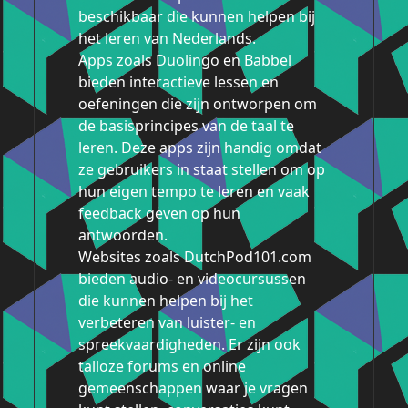
beschikbaar die kunnen helpen bij
het leren van Nederlands.
Apps zoals Duolingo en Babbel
bieden interactieve lessen en
oefeningen die zijn ontworpen om
de basisprincipes van de taal te
leren. Deze apps zijn handig omdat
ze gebruikers in staat stellen om op
hun eigen tempo te leren en vaak
feedback geven op hun
antwoorden.
Websites zoals DutchPod101.com
bieden audio- en videocursussen
die kunnen helpen bij het
verbeteren van luister- en
spreekvaardigheden. Er zijn ook
talloze forums en online
gemeenschappen waar je vragen