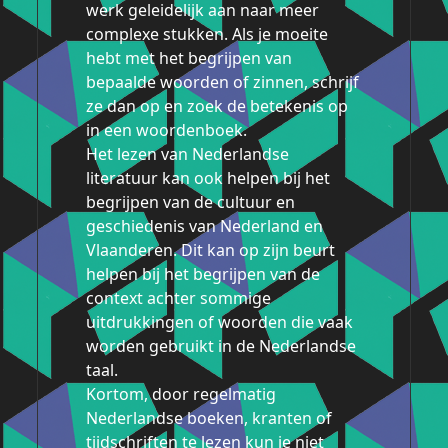
werk geleidelijk aan naar meer
complexe stukken. Als je moeite
hebt met het begrijpen van
bepaalde woorden of zinnen, schrijf
ze dan op en zoek de betekenis op
in een woordenboek.
Het lezen van Nederlandse
literatuur kan ook helpen bij het
begrijpen van de cultuur en
geschiedenis van Nederland en
Vlaanderen. Dit kan op zijn beurt
helpen bij het begrijpen van de
context achter sommige
uitdrukkingen of woorden die vaak
worden gebruikt in de Nederlandse
taal.
Kortom, door regelmatig
Nederlandse boeken, kranten of
tijdschriften te lezen kun je niet