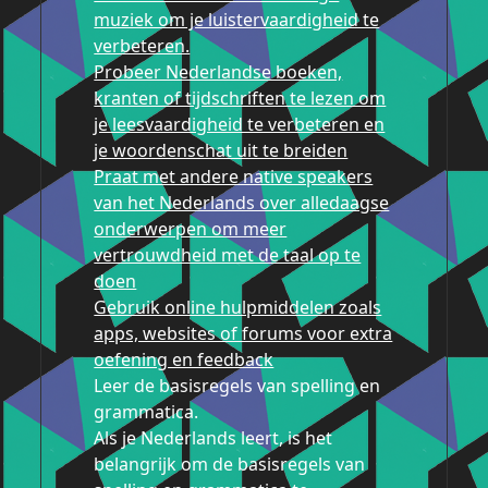
muziek om je luistervaardigheid te
verbeteren.
Probeer Nederlandse boeken,
kranten of tijdschriften te lezen om
je leesvaardigheid te verbeteren en
je woordenschat uit te breiden
Praat met andere native speakers
van het Nederlands over alledaagse
onderwerpen om meer
vertrouwdheid met de taal op te
doen
Gebruik online hulpmiddelen zoals
apps, websites of forums voor extra
oefening en feedback
Leer de basisregels van spelling en
grammatica.
Als je Nederlands leert, is het
belangrijk om de basisregels van