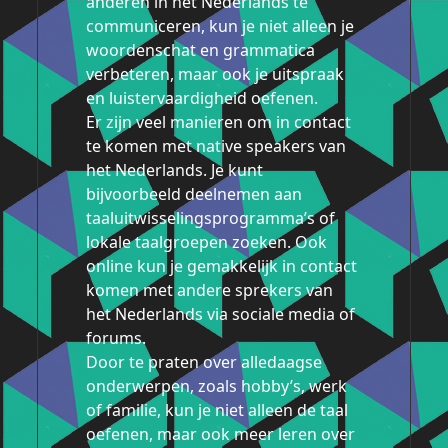
anderen in het Nederlands te
communiceren, kun je niet alleen je
woordenschat en grammatica
verbeteren, maar ook je uitspraak
en luistervaardigheid oefenen.
Er zijn veel manieren om in contact
te komen met native speakers van
het Nederlands. Je kunt
bijvoorbeeld deelnemen aan
taaluitwisselingsprogramma’s of
lokale taalgroepen zoeken. Ook
online kun je gemakkelijk in contact
komen met andere sprekers van
het Nederlands via sociale media of
forums.
Door te praten over alledaagse
onderwerpen, zoals hobby’s, werk
of familie, kun je niet alleen de taal
oefenen, maar ook meer leren over