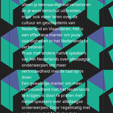
alleen je leesvaardigheid verbeteren
en je woordenschat uitbreiden,
maar ook meer leren over de
cultuur en geschiedenis van
Nederland en Vlaanderen. Het is
een effectieve manier om jouw
vaardigheden in het Nederlands te
verbeteren!
Praat met andere native speakers
van het Nederlands over alledaagse
onderwerpen om meer
vertrouwdheid met de taal op te
doen
Een geweldige manier om meer
vertrouwdheid met het Nederlands
te krijgen, is door te praten met
native speakers over alledaagse
onderwerpen. Door regelmatig met