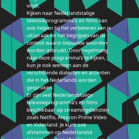
vindt.
Kijken naar Nederlandstalige
televisieprogramma’s en films kan
ook helpen bij het verbeteren van je
uitspraak en het begrijpen van de
context waarin bepaalde woorden
worden gebruikt. Door regelmatig
naar deze programma’s te kijken,
kun je ook wennen aan de
verschillende dialecten en accenten
die in het Nederlands worden
gesproken.
Er zijn veel Nederlandstalige
televisieprogramma’s en films
beschikbaar op streamingdiensten
zoals Netflix, Amazon Prime Video
en Videoland. Je kunt ook
afstemmen op Nederlandse