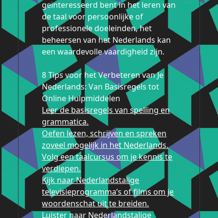
geïnteresseerd bent in het leren van
de taal voor persoonlijke of
professionele doeleinden, het
beheersen van het Nederlands kan
een waardevolle vaardigheid zijn.
8 Tips voor het Verbeteren van Je
Nederlands: Van Basisregels tot
Online Hulpmiddelen
Leer de basisregels van spelling en
grammatica.
Oefen lezen, schrijven en spreken
zoveel mogelijk in het Nederlands.
Volg een taalcursus om je kennis te
verdiepen.
Kijk naar Nederlandstalige
televisieprogramma’s of films om je
woordenschat uit te breiden.
Luister naar Nederlandstalige