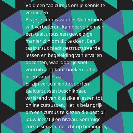
Volg een taalcursus om je kennis te
verdiepen.
Als je je kennis van het Nederlands
wilt verbeteren, kan het volgen van
een taalcursus een geweldige
manier zijn om dit te doen. Een
taalcursus biedt gestructureerde
lessen en begeleiding van ervaren
docenten, waardoor je snel
vooruitgang kunt boeken in het
leren van de taal.
Er zijn verschillende soorten
taalcursussen beschikbaar,
variërend van klassikale lessen tot
online cursussen. Het is belangrijk
om een cursus te kiezen die past bij
jouw leerstijl en niveau. Sommige
cursussen zijn gericht op beginners,