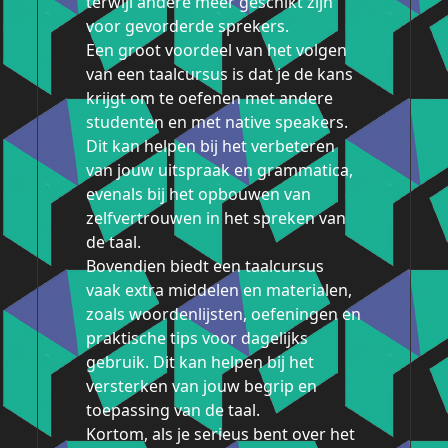
terwijl andere meer geschikt zijn
voor gevorderde sprekers.
Een groot voordeel van het volgen
van een taalcursus is dat je de kans
krijgt om te oefenen met andere
studenten en met native speakers.
Dit kan helpen bij het verbeteren
van jouw uitspraak en grammatica,
evenals bij het opbouwen van
zelfvertrouwen in het spreken van
de taal.
Bovendien biedt een taalcursus
vaak extra middelen en materialen,
zoals woordenlijsten, oefeningen en
praktische tips voor dagelijks
gebruik. Dit kan helpen bij het
versterken van jouw begrip en
toepassing van de taal.
Kortom, als je serieus bent over het