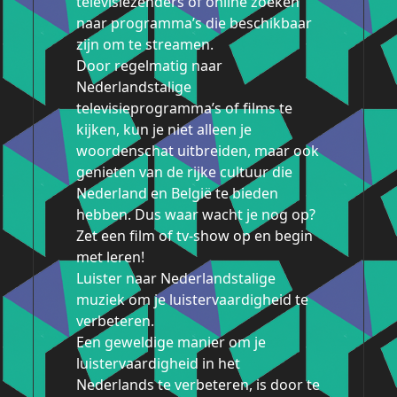
televisiezenders of online zoeken
naar programma’s die beschikbaar
zijn om te streamen.
Door regelmatig naar
Nederlandstalige
televisieprogramma’s of films te
kijken, kun je niet alleen je
woordenschat uitbreiden, maar ook
genieten van de rijke cultuur die
Nederland en België te bieden
hebben. Dus waar wacht je nog op?
Zet een film of tv-show op en begin
met leren!
Luister naar Nederlandstalige
muziek om je luistervaardigheid te
verbeteren.
Een geweldige manier om je
luistervaardigheid in het
Nederlands te verbeteren, is door te