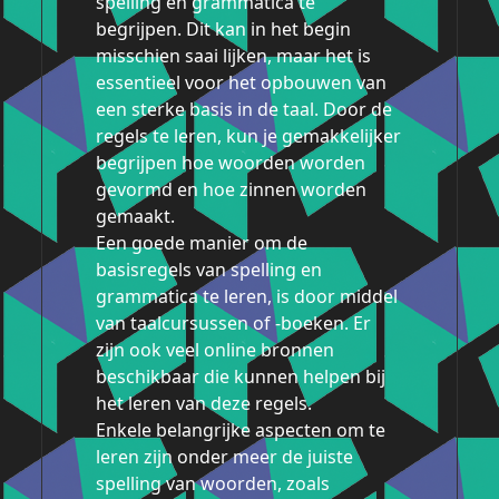
spelling en grammatica te
begrijpen. Dit kan in het begin
misschien saai lijken, maar het is
essentieel voor het opbouwen van
een sterke basis in de taal. Door de
regels te leren, kun je gemakkelijker
begrijpen hoe woorden worden
gevormd en hoe zinnen worden
gemaakt.
Een goede manier om de
basisregels van spelling en
grammatica te leren, is door middel
van taalcursussen of -boeken. Er
zijn ook veel online bronnen
beschikbaar die kunnen helpen bij
het leren van deze regels.
Enkele belangrijke aspecten om te
leren zijn onder meer de juiste
spelling van woorden, zoals