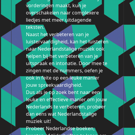
vorderingen maakt, kun je
overschakelen naar complexere
liedjes met meer uitdagende
teksten.
Naast het verbeteren van je
luistervaardigheid, kan het luisteren
naar Nederlandstalige muziek ook
helpen bij het verbeteren van je
uitspraak en intonatie. Door mee te
zingen met de nummers, oefen je
ook in feite op een leuke manier
jouw spreekvaardigheid.
Dus als je op zoek bent naar een
leuke en effectieve manier om jouw
Nederlands te verbeteren, probeer
dan eens wat Nederlandstalige
muziek uit!
Probeer Nederlandse boeken,