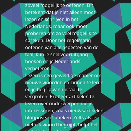
zoveel mogelijk te oefenen. Dit
betekent dat je niet alleen moet
lezen en schrijven in het
Nederlands, maar ook moet
proberen om zo veel mogelijk te
spreken. Door het regelmatig
oefenen van alle aspecten van de
taal, kun je snel vooruitgang
boeken en je Nederlands
verbeteren.
Lezen is een geweldige manier om
nieuwe woorden en zinnen te leren
en je begrip van de taal te
vergroten. Probeer artikelen te
lezen over onderwerpen die je
interesseren, zoals nieuwsartikelen,
blogposts of boeken. Zelfs als je
niet elk woord begrijpt, helpt het