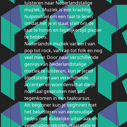
luisteren naar Nederlandstalige
muziek. Muziek is een krachtig
hulpmiddel om een ​​taal te leren
omdat het je in staat stelt om de
taal te horen en tegelijkertijd plezier
te hebben.
Nederlandse muziek varieert van
pop tot rock, van rap tot folk en nog
veel meer. Door naar verschillende
genres van Nederlandstalige
muziek te luisteren, kun je jezelf
blootstellen aan verschillende
accenten en woordenschat die je
normaal gesproken niet zou
tegenkomen in een taalcursus.
Als beginner kun je beginnen met
het beluisteren van eenvoudige
liedjes met duidelijke uitspraak en
eenvoudige teksten. Naarmate je