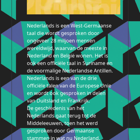
Nederlands is een West-Germaanse
taal die wordt gesproken door
ongeveer 28 miljoen mensen
wereldwijd, waarvan de meeste in
Nederland en België wonen. Het is
ook een officiële taal in Suriname en
de voormalige Nederlandse Antillen.
Nederlands is een van de drie
officiële talen van de Europese Unie
en wordt ook gesproken in delen
van Duitsland en Frankrijk.
De geschiedenis van het
Nederlands gaat terug tot de
Middeleeuwen, toen het werd
gesproken door Germaanse
stammen in wat nu Nederland,