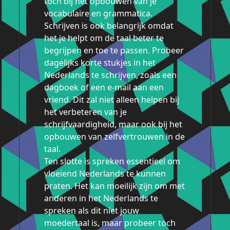
toch bij het opbouwen van je
vocabulaire en grammatica.
Schrijven is ook belangrijk omdat
het je helpt om de taal beter te
begrijpen en toe te passen. Probeer
dagelijks korte stukjes in het
Nederlands te schrijven, zoals een
dagboek of een e-mail aan een
vriend. Dit zal niet alleen helpen bij
het verbeteren van je
schrijfvaardigheid, maar ook bij het
opbouwen van zelfvertrouwen in de
taal.
Ten slotte is spreken essentieel om
vloeiend Nederlands te kunnen
praten. Het kan moeilijk zijn om met
anderen in het Nederlands te
spreken als dit niet jouw
moedertaal is, maar probeer toch