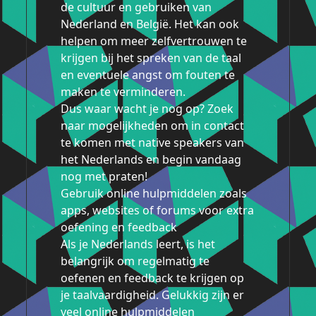
de cultuur en gebruiken van
Nederland en België. Het kan ook
helpen om meer zelfvertrouwen te
krijgen bij het spreken van de taal
en eventuele angst om fouten te
maken te verminderen.
Dus waar wacht je nog op? Zoek
naar mogelijkheden om in contact
te komen met native speakers van
het Nederlands en begin vandaag
nog met praten!
Gebruik online hulpmiddelen zoals
apps, websites of forums voor extra
oefening en feedback
Als je Nederlands leert, is het
belangrijk om regelmatig te
oefenen en feedback te krijgen op
je taalvaardigheid. Gelukkig zijn er
veel online hulpmiddelen