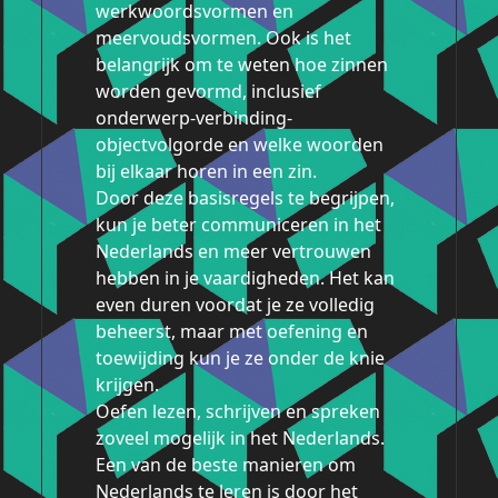
werkwoordsvormen en
meervoudsvormen. Ook is het
belangrijk om te weten hoe zinnen
worden gevormd, inclusief
onderwerp-verbinding-
objectvolgorde en welke woorden
bij elkaar horen in een zin.
Door deze basisregels te begrijpen,
kun je beter communiceren in het
Nederlands en meer vertrouwen
hebben in je vaardigheden. Het kan
even duren voordat je ze volledig
beheerst, maar met oefening en
toewijding kun je ze onder de knie
krijgen.
Oefen lezen, schrijven en spreken
zoveel mogelijk in het Nederlands.
Een van de beste manieren om
Nederlands te leren is door het