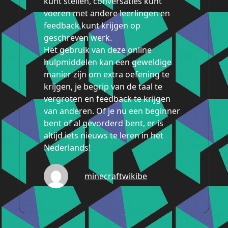
kunt stellen, conversaties kunt
voeren met andere leerlingen en
feedback kunt krijgen op
geschreven werk.
Het gebruik van deze online
hulpmiddelen kan een geweldige
manier zijn om extra oefening te
krijgen, je begrip van de taal te
vergroten en feedback te krijgen
van anderen. Of je nu een beginner
bent of al gevorderd bent, er is
altijd iets nieuws te leren in het
Nederlands!
minecraftwikibe