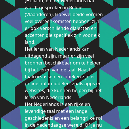
(Holland) en het Nederlands dat
wordt gesproken in België
(Vlaanderen). Hoewel beide vormen
veel overeenkomsten hebben, zijn
er ook verschillende dialecten en
accenten die specifiek zijn voor elk
land.
Het leren van Nederlands kan
uitdagend zijn, maar er zijn veel
bronnen beschikbaar om te helpen
bij het leren van de taal. Naast
taalcursussen en -boeken zijn er
online hulpmiddelen, zoals apps en
websites, die kunnen helpen bij het
leren van Nederlands.
Het Nederlands is een rijke en
levendige taal met een lange
geschiedenis en een belangrijke rol
in de hedendaagse wereld. Of je nu