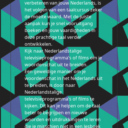
verbeteren van jouw Nederlands, is
het volgen van een taalcursus zeker
de moeite waard. Met de juiste
aanpak kun je snel vooruitgang
boeken en jouw vaardigheden in
deze prachtige taal verder
ontwikkelen.
Kijk naar Nederlandstalige
televisieprogramma’s of films om je
woordenschat uit te breiden.
Een geweldige manier om je
woordenschat in het Nederlands uit
te breiden, is door naar
Nederlandstalige
televisieprogramma’s of films te
kijken. Dit kan je helpen om de taal
beter te begrijpen en nieuwe
woorden en uitdrukkingen te leren
die je misschien niet in een lesboek