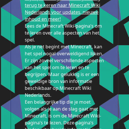
terug te keren naar Minecraft Wiki
Nederlands voor updates, nieuwe
inhoud en meer!
Lees de Minecraft Wiki-pagina’s om
te leren over alle aspecten van het
spel.
Als je net begint met Minecraft, kan
het spel nogal overweldigend lijken.
Er zijn zoveel verschillende aspecten
van het spel om te leren en te
begrijpen. Maar gelukkig is er een
geweldige bron van informatie
beschikbaar op Minecraft Wiki
Nederlands.
Een belangrijke tip die je moet
volgen als je aan de slag gaat met
Minecraft, is om de Minecraft Wiki-
pagina’s te lezen. Deze pagina’s