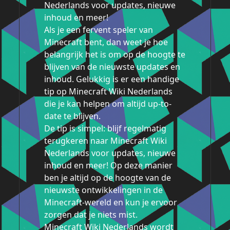
Nederlands voor updates, nieuwe
inhoud en meer!
Als je een fervent speler van
Minecraft bent, dan weet je hoe
belangrijk het is om op de hoogte te
blijven van de nieuwste updates en
inhoud. Gelukkig is er een handige
tip op Minecraft Wiki Nederlands
die je kan helpen om altijd up-to-
date te blijven.
De tip is simpel: blijf regelmatig
terugkeren naar Minecraft Wiki
Nederlands voor updates, nieuwe
inhoud en meer! Op deze manier
ben je altijd op de hoogte van de
nieuwste ontwikkelingen in de
Minecraft-wereld en kun je ervoor
zorgen dat je niets mist.
Minecraft Wiki Nederlands wordt