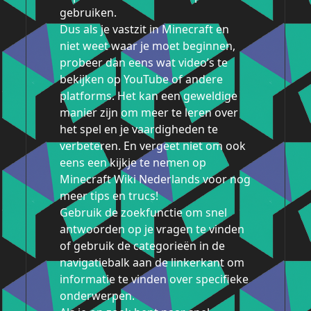
gebruiken.
Dus als je vastzit in Minecraft en
niet weet waar je moet beginnen,
probeer dan eens wat video’s te
bekijken op YouTube of andere
platforms. Het kan een geweldige
manier zijn om meer te leren over
het spel en je vaardigheden te
verbeteren. En vergeet niet om ook
eens een kijkje te nemen op
Minecraft Wiki Nederlands voor nog
meer tips en trucs!
Gebruik de zoekfunctie om snel
antwoorden op je vragen te vinden
of gebruik de categorieën in de
navigatiebalk aan de linkerkant om
informatie te vinden over specifieke
onderwerpen.