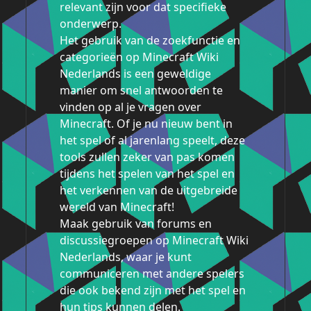
relevant zijn voor dat specifieke
onderwerp.
Het gebruik van de zoekfunctie en
categorieën op Minecraft Wiki
Nederlands is een geweldige
manier om snel antwoorden te
vinden op al je vragen over
Minecraft. Of je nu nieuw bent in
het spel of al jarenlang speelt, deze
tools zullen zeker van pas komen
tijdens het spelen van het spel en
het verkennen van de uitgebreide
wereld van Minecraft!
Maak gebruik van forums en
discussiegroepen op Minecraft Wiki
Nederlands, waar je kunt
communiceren met andere spelers
die ook bekend zijn met het spel en
hun tips kunnen delen.