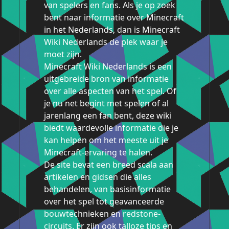
van spelers en fans. Als je op zoek
bent naar informatie over Minecraft
in het Nederlands, dan is Minecraft
Wiki Nederlands de plek waar je
moet zijn.
Minecraft Wiki Nederlands is een
uitgebreide bron van informatie
over alle aspecten van het spel. Of
je nu net begint met spelen of al
jarenlang een fan bent, deze wiki
biedt waardevolle informatie die je
kan helpen om het meeste uit je
Minecraft-ervaring te halen.
De site bevat een breed scala aan
artikelen en gidsen die alles
behandelen, van basisinformatie
over het spel tot geavanceerde
bouwtechnieken en redstone-
circuits. Er zijn ook talloze tips en