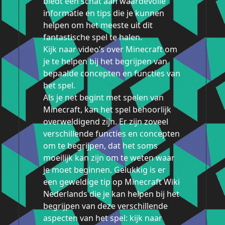
biedt een schat aan waardevolle
informatie en tips die je kunnen
helpen om het meeste uit dit
fantastische spel te halen.
Kijk naar video’s over Minecraft om
je te helpen bij het begrijpen van
bepaalde concepten en functies van
het spel.
Als je net begint met spelen van
Minecraft, kan het spel behoorlijk
overweldigend zijn. Er zijn zoveel
verschillende functies en concepten
om te begrijpen, dat het soms
moeilijk kan zijn om te weten waar
je moet beginnen. Gelukkig is er
een geweldige tip op Minecraft Wiki
Nederlands die je kan helpen bij het
begrijpen van deze verschillende
aspecten van het spel: kijk naar