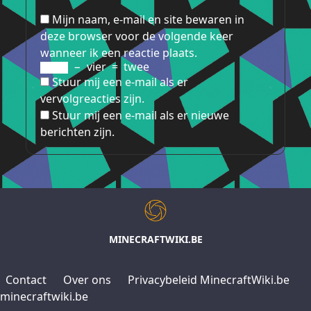
Mijn naam, e-mail en site bewaren in
deze browser voor de volgende keer
wanneer ik een reactie plaats.
−
vier
=
twee
Stuur mij een e-mail als er
vervolgreacties zijn.
Stuur mij een e-mail als er nieuwe
berichten zijn.
MINECRAFTWIKI.BE
Contact
Over ons
Privacybeleid MinecraftWiki.be
minecraftwiki.be