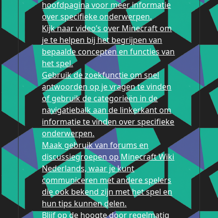
hoofdpagina voor meer informatie
over specifieke onderwerpen.
Kijk naar video’s over Minecraft om
je te helpen bij het begrijpen van
bepaalde concepten en functies van
het spel.
Gebruik de zoekfunctie om snel
antwoorden op je vragen te vinden
of gebruik de categorieën in de
navigatiebalk aan de linkerkant om
informatie te vinden over specifieke
onderwerpen.
Maak gebruik van forums en
discussiegroepen op Minecraft Wiki
Nederlands, waar je kunt
communiceren met andere spelers
die ook bekend zijn met het spel en
hun tips kunnen delen.
Blijf op de hoogte door regelmatig