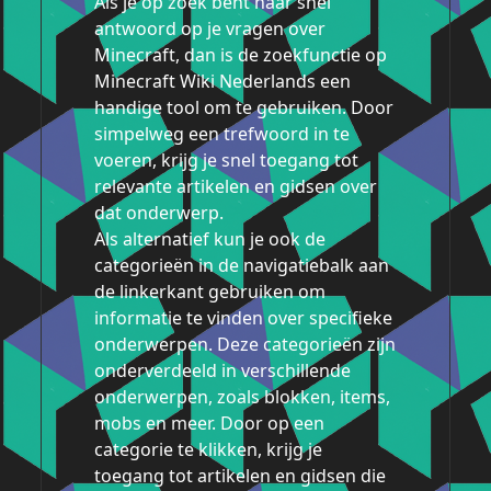
Als je op zoek bent naar snel
antwoord op je vragen over
Minecraft, dan is de zoekfunctie op
Minecraft Wiki Nederlands een
handige tool om te gebruiken. Door
simpelweg een trefwoord in te
voeren, krijg je snel toegang tot
relevante artikelen en gidsen over
dat onderwerp.
Als alternatief kun je ook de
categorieën in de navigatiebalk aan
de linkerkant gebruiken om
informatie te vinden over specifieke
onderwerpen. Deze categorieën zijn
onderverdeeld in verschillende
onderwerpen, zoals blokken, items,
mobs en meer. Door op een
categorie te klikken, krijg je
toegang tot artikelen en gidsen die