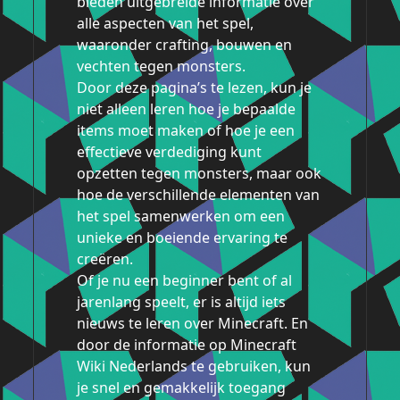
bieden uitgebreide informatie over
alle aspecten van het spel,
waaronder crafting, bouwen en
vechten tegen monsters.
Door deze pagina’s te lezen, kun je
niet alleen leren hoe je bepaalde
items moet maken of hoe je een
effectieve verdediging kunt
opzetten tegen monsters, maar ook
hoe de verschillende elementen van
het spel samenwerken om een ​​
unieke en boeiende ervaring te
creëren.
Of je nu een beginner bent of al
jarenlang speelt, er is altijd iets
nieuws te leren over Minecraft. En
door de informatie op Minecraft
Wiki Nederlands te gebruiken, kun
je snel en gemakkelijk toegang