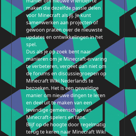
manier om nieuwe vrienden te
maken die dezelfde passie delen
voor Minecraft als jij. Je kunt
samenwerken aan projecten of
gewoon praten over de nieuwste
updates en ontwikkelingen in het
spel.
Dus als je op zoek bent naar
manieren om je Minecraft-ervaring
te verbeteren, vergeet dan niet om
de forums en discussiegroepen op
Minecraft Wiki Nederlands te
bezoeken. Het is een geweldige
manier om nieuwe dingen te leren
en deel uit te maken van een
levendige gemeenschap van
Minecraft-spelers en fans.
Blijf op de hoogte door regelmatig
terug te keren naar Minecraft Wiki