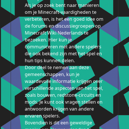
Als je op zoek bent naar manieren
om je Minecraft-vaardigheden te
verbeteren, is het een goed idee om
de forums en discussiegroepen op
Minecraft Wiki Nederlands te
bezoeken. Hier kun je
communiceren met andere spelers
die ook bekend zijn met het spel en
hun tips kunnen delen.
Door deel te nemen aan deze
gemeenschappen, kun je
waardevolle informatie krijgen over
verschillende aspecten van het spel,
zoals bouwen, redstone-circuits en
mods. Je kunt ook vragen stellen en
antwoorden krijgen van andere
ervaren spelers.
Bovendien is dit een geweldige