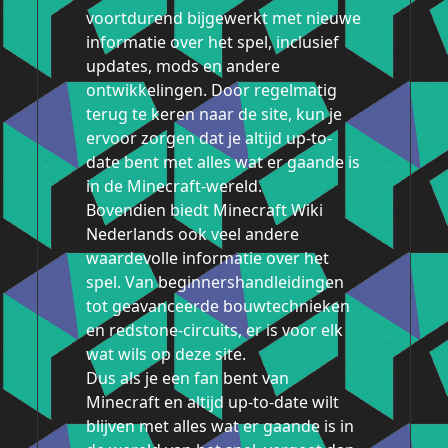
voortdurend bijgewerkt met nieuwe
informatie over het spel, inclusief
updates, mods en andere
ontwikkelingen. Door regelmatig
terug te keren naar de site, kun je
ervoor zorgen dat je altijd up-to-
date bent met alles wat er gaande is
in de Minecraft-wereld.
Bovendien biedt Minecraft Wiki
Nederlands ook veel andere
waardevolle informatie over het
spel. Van beginnershandleidingen
tot geavanceerde bouwtechnieken
en redstone-circuits, er is voor elk
wat wils op deze site.
Dus als je een fan bent van
Minecraft en altijd up-to-date wilt
blijven met alles wat er gaande is in