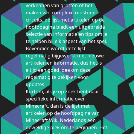
verkennen van grotten of het
maken van complexe redstone-
circuits, de lijst met artikelen op de
hoofdpagina biedt een uitgebreide
selectie van informatie en tips om je
te helpen bij elk aspect van het spel.
Bovendien wordt deze lijst
regelmatig bijgewerkt met nieuwe
artikelen en informatie, dus het is
altijd een goed idee om deze
regelmatig te bekijken voor
updates.
Kortom, als je op zoek bent naar
specifieke informatie over
Minecraft, dan is de lijst met
artikelen op de hoofdpagina van
Minecraft Wiki Nederlands een
geweldige plek om te beginnen. Het