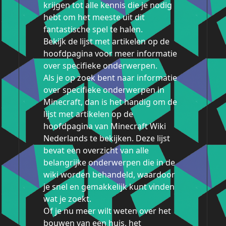
krijgen tot alle kennis die je nodig
hebt om het meeste uit dit
fantastische spel te halen.
Bekijk de lijst met artikelen op de
hoofdpagina voor meer informatie
over specifieke onderwerpen.
Als je op zoek bent naar informatie
over specifieke onderwerpen in
Minecraft, dan is het handig om de
lijst met artikelen op de
hoofdpagina van Minecraft Wiki
Nederlands te bekijken. Deze lijst
bevat een overzicht van alle
belangrijke onderwerpen die in de
wiki worden behandeld, waardoor
je snel en gemakkelijk kunt vinden
wat je zoekt.
Of je nu meer wilt weten over het
bouwen van een huis, het