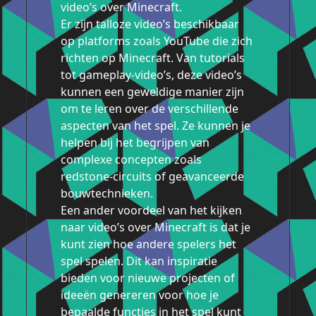
video’s over Minecraft.
Er zijn talloze video’s beschikbaar
op platforms zoals YouTube die zich
richten op Minecraft. Van tutorials
tot gameplay-video’s, deze video’s
kunnen een geweldige manier zijn
om te leren over de verschillende
aspecten van het spel. Ze kunnen je
helpen bij het begrijpen van
complexe concepten zoals
redstone-circuits of geavanceerde
bouwtechnieken.
Een ander voordeel van het kijken
naar video’s over Minecraft is dat je
kunt zien hoe andere spelers het
spel spelen. Dit kan inspiratie
bieden voor nieuwe projecten of
ideeën genereren voor hoe je
bepaalde functies in het spel kunt