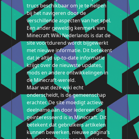
trucs beschikbaar om je te helpen
bij het navigeren door de
verschillende aspecten van het spel.
Een ander geweldig kenmerk van
Minecraft Wiki Nederlands is dat de
site voortdurend wordt bijgewerkt
met nieuwe informatie. Dit betekent
dat je altijd up-to-date informatie
krijgt over de nieuwste updates,
mods en andere ontwikkelingen in
de Minecraft-wereld.
Maar wat deze wiki echt
onderscheidt, is de gemeenschap
erachter. De site moedigt actieve
deelname aan door iedereen die
geïnteresseerd is in Minecraft. Dit
betekent dat gebruikers artikelen
kunnen bewerken, nieuwe pagina’s