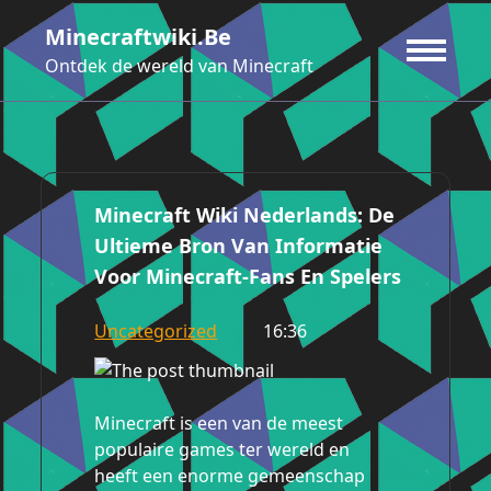
Ga
Minecraftwiki.be
naar
de
Ontdek de wereld van Minecraft
inhoud
Minecraft Wiki Nederlands: De
Ultieme Bron Van Informatie
Voor Minecraft-Fans En Spelers
Uncategorized
16:36
Minecraft is een van de meest
populaire games ter wereld en
heeft een enorme gemeenschap