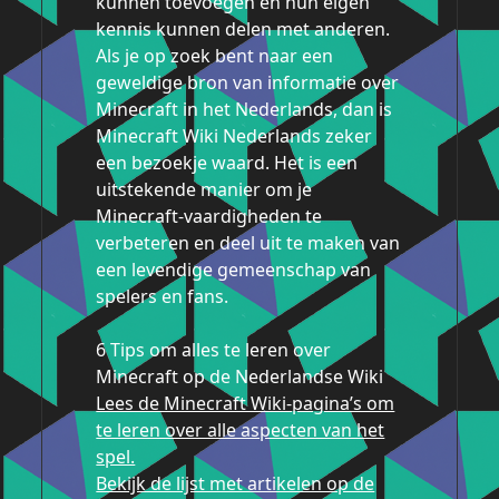
kunnen toevoegen en hun eigen
kennis kunnen delen met anderen.
Als je op zoek bent naar een
geweldige bron van informatie over
Minecraft in het Nederlands, dan is
Minecraft Wiki Nederlands zeker
een bezoekje waard. Het is een
uitstekende manier om je
Minecraft-vaardigheden te
verbeteren en deel uit te maken van
een levendige gemeenschap van
spelers en fans.
6 Tips om alles te leren over
Minecraft op de Nederlandse Wiki
Lees de Minecraft Wiki-pagina’s om
te leren over alle aspecten van het
spel.
Bekijk de lijst met artikelen op de