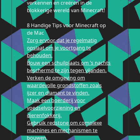
verkennen en creëren in de
blokkerige wereld van Minecraft!
8 Handige Tips voor Minecraft op
de Mac
Zorg ervoor dat je regelmatig
opslaat om je voortgang te
behouden.
Bouw een schuilplaats om ’s nachts
beschermd te zijn tegen vijanden.
Verken de omgeving om
waardevolle grondstoffen zoals
ijzer en diamant te vinden.
Maak een boerderij voor
voedselvoorziening en
dierenfokkerij.
Gebruik redstone om complexe
machines en mechanismen te
bouwen.