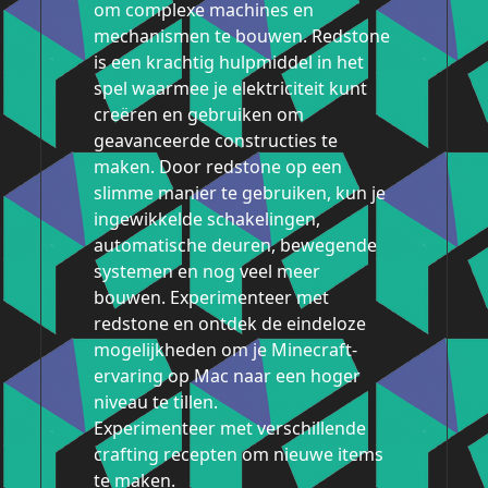
om complexe machines en
mechanismen te bouwen. Redstone
is een krachtig hulpmiddel in het
spel waarmee je elektriciteit kunt
creëren en gebruiken om
geavanceerde constructies te
maken. Door redstone op een
slimme manier te gebruiken, kun je
ingewikkelde schakelingen,
automatische deuren, bewegende
systemen en nog veel meer
bouwen. Experimenteer met
redstone en ontdek de eindeloze
mogelijkheden om je Minecraft-
ervaring op Mac naar een hoger
niveau te tillen.
Experimenteer met verschillende
crafting recepten om nieuwe items
te maken.