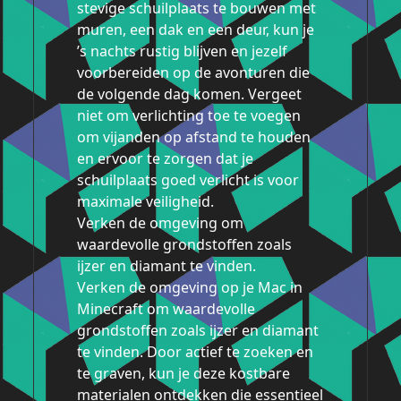
stevige schuilplaats te bouwen met
muren, een dak en een deur, kun je
’s nachts rustig blijven en jezelf
voorbereiden op de avonturen die
de volgende dag komen. Vergeet
niet om verlichting toe te voegen
om vijanden op afstand te houden
en ervoor te zorgen dat je
schuilplaats goed verlicht is voor
maximale veiligheid.
Verken de omgeving om
waardevolle grondstoffen zoals
ijzer en diamant te vinden.
Verken de omgeving op je Mac in
Minecraft om waardevolle
grondstoffen zoals ijzer en diamant
te vinden. Door actief te zoeken en
te graven, kun je deze kostbare
materialen ontdekken die essentieel