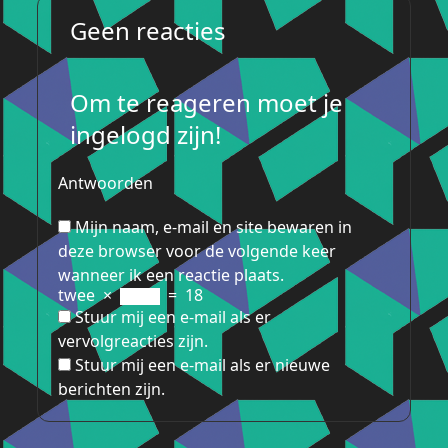
Geen reacties
Om te reageren moet je
ingelogd zijn!
Antwoorden
Mijn naam, e-mail en site bewaren in
deze browser voor de volgende keer
wanneer ik een reactie plaats.
twee
×
=
18
Stuur mij een e-mail als er
vervolgreacties zijn.
Stuur mij een e-mail als er nieuwe
berichten zijn.