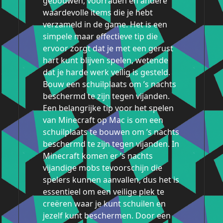
gebouwen, voorraden en andere
waardevolle items die je hebt
verzameld in de game. Het is een
simpele maar effectieve tip die
ervoor zorgt dat je met een gerust
hart kunt blijven spelen, wetende
dat je harde werk veilig is gesteld.
Bouw een schuilplaats om ’s nachts
beschermd te zijn tegen vijanden.
Een belangrijke tip voor het spelen
van Minecraft op Mac is om een
schuilplaats te bouwen om ’s nachts
beschermd te zijn tegen vijanden. In
Minecraft komen er ’s nachts
vijandige mobs tevoorschijn die
spelers kunnen aanvallen, dus het is
essentieel om een veilige plek te
creëren waar je kunt schuilen en
jezelf kunt beschermen. Door een