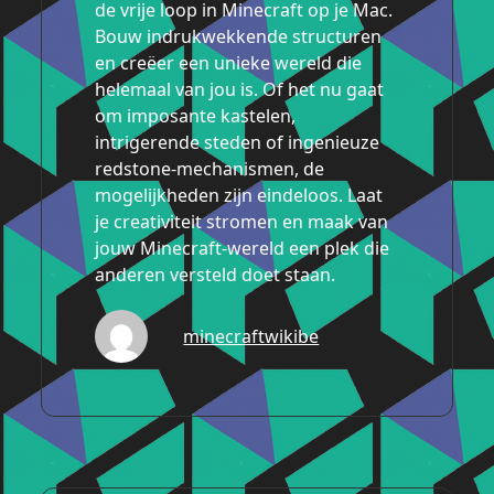
de vrije loop in Minecraft op je Mac.
Bouw indrukwekkende structuren
en creëer een unieke wereld die
helemaal van jou is. Of het nu gaat
om imposante kastelen,
intrigerende steden of ingenieuze
redstone-mechanismen, de
mogelijkheden zijn eindeloos. Laat
je creativiteit stromen en maak van
jouw Minecraft-wereld een plek die
anderen versteld doet staan.
minecraftwikibe