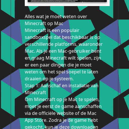
Alles wat je moet weten over
Minecraft op Mac
Minecraft is een populair
sandboxspel dat beschikbaar is op
verschillende platforms, waaronder
Mac. Als je een Mac-gebruiker bent
en graag Minecraft wilt spelen, zijn
er een paar dingen die je moet
weten om het spel soepel te laten
draaien op je systeem.
Stap 1: Aanschaf en installatie van
Minecraft
Om Minecraft op je Mac te spelen,
moet je eerst de game aanschaffen
via de officiële website of de Mac
App Store. Zodra je de game hebt
gekocht, kun je deze downloaden