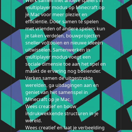
Werk samen met andere spelers in
multiplayer modus op Minecraft op
je Mac voor meer plezier en
efficiëntie. Door samen te spelen
met vrienden of andere spelers kun
je taken verdelen, bouwprojecten
sneller voltooien en nieuwe ideeën
uitwisselen. Samenwerken in
multiplayer modus voegt een
sociale dimensie toe aan het spel en
maakt de ervaring nog boeiender.
Verken samen de uitgestrekte
werelden, ga uitdagingen aan en
geniet van het samenspel in
Minecraft op je Mac.
Wees creatief en bouw
indrukwekkende structuren in je
wereld.
Wees creatief en laat je verbeelding