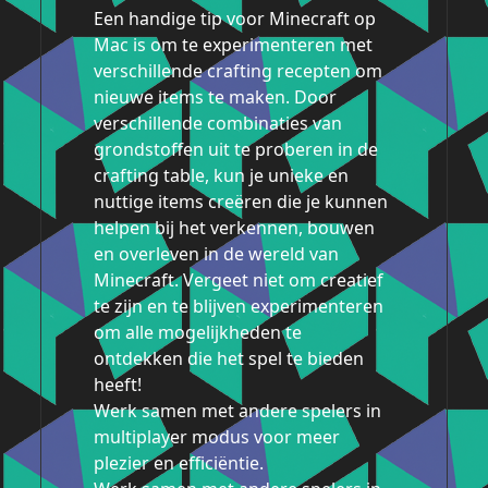
Een handige tip voor Minecraft op
Mac is om te experimenteren met
verschillende crafting recepten om
nieuwe items te maken. Door
verschillende combinaties van
grondstoffen uit te proberen in de
crafting table, kun je unieke en
nuttige items creëren die je kunnen
helpen bij het verkennen, bouwen
en overleven in de wereld van
Minecraft. Vergeet niet om creatief
te zijn en te blijven experimenteren
om alle mogelijkheden te
ontdekken die het spel te bieden
heeft!
Werk samen met andere spelers in
multiplayer modus voor meer
plezier en efficiëntie.