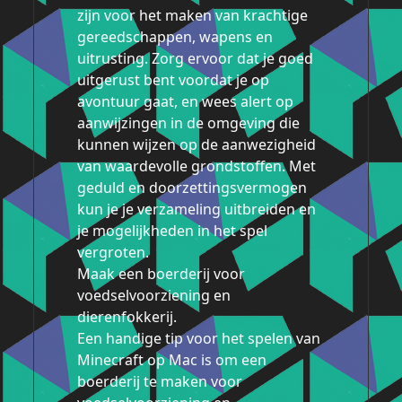
zijn voor het maken van krachtige
gereedschappen, wapens en
uitrusting. Zorg ervoor dat je goed
uitgerust bent voordat je op
avontuur gaat, en wees alert op
aanwijzingen in de omgeving die
kunnen wijzen op de aanwezigheid
van waardevolle grondstoffen. Met
geduld en doorzettingsvermogen
kun je je verzameling uitbreiden en
je mogelijkheden in het spel
vergroten.
Maak een boerderij voor
voedselvoorziening en
dierenfokkerij.
Een handige tip voor het spelen van
Minecraft op Mac is om een
boerderij te maken voor