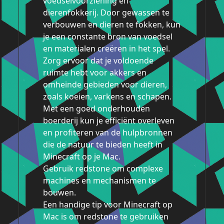
voedselvoorziening en
dierenfokkerij. Door gewassen te
verbouwen en dieren te fokken, kun
je een constante bron van voedsel
en materialen creëren in het spel.
Zorg ervoor dat je voldoende
ruimte hebt voor akkers en
omheinde gebieden voor dieren,
zoals koeien, varkens en schapen.
Met een goed onderhouden
boerderij kun je efficiënt overleven
en profiteren van de hulpbronnen
die de natuur te bieden heeft in
Minecraft op je Mac.
Gebruik redstone om complexe
machines en mechanismen te
bouwen.
Een handige tip voor Minecraft op
Mac is om redstone te gebruiken