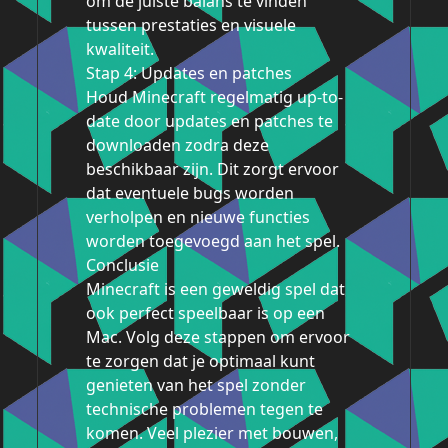
om de juiste balans te vinden
tussen prestaties en visuele
kwaliteit.
Stap 4: Updates en patches
Houd Minecraft regelmatig up-to-
date door updates en patches te
downloaden zodra deze
beschikbaar zijn. Dit zorgt ervoor
dat eventuele bugs worden
verholpen en nieuwe functies
worden toegevoegd aan het spel.
Conclusie
Minecraft is een geweldig spel dat
ook perfect speelbaar is op een
Mac. Volg deze stappen om ervoor
te zorgen dat je optimaal kunt
genieten van het spel zonder
technische problemen tegen te
komen. Veel plezier met bouwen,