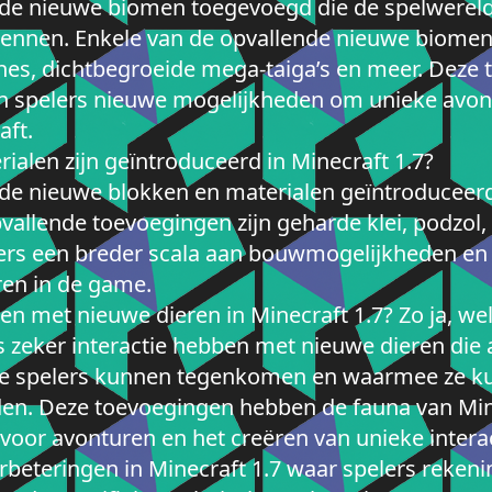
lende nieuwe biomen toegevoegd die de spelwereld
ennen. Enkele van de opvallende nieuwe biomen 
nnes, dichtbegroeide mega-taiga’s en meer. Deze
n spelers nieuwe mogelijkheden om unieke avont
aft.
alen zijn geïntroduceerd in Minecraft 1.7?
ende nieuwe blokken en materialen geïntroduceerd
pvallende toevoegingen zijn geharde klei, podzol
rs een breder scala aan bouwmogelijkheden en h
ren in de game.
en met nieuwe dieren in Minecraft 1.7? Zo ja, we
s zeker interactie hebben met nieuwe dieren die 
ie spelers kunnen tegenkomen en waarmee ze kun
den. Deze toevoegingen hebben de fauna van Mine
oor avonturen en het creëren van unieke interact
verbeteringen in Minecraft 1.7 waar spelers rek