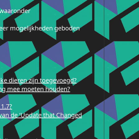
, waaronder
 meer mogelijkheden geboden
lke dieren zijn toegevoegd?
ening mee moeten houden?
 1.7?
van de ‘Update that Changed