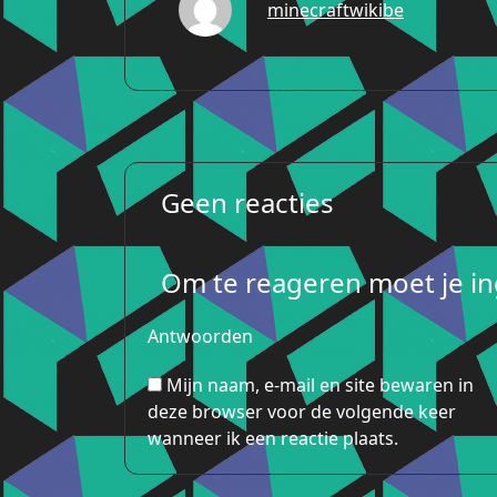
minecraftwikibe
Geen reacties
Om te reageren moet je ing
Antwoorden
Mijn naam, e-mail en site bewaren in
deze browser voor de volgende keer
wanneer ik een reactie plaats.