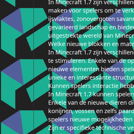
In Minecraft 1.7 zijn verschil
maken voor spelers om te verk
ijsvlaktes, zonovergoten sava
gevarieerd landschap en biede
uitgestrekte wereld van Minecr
Welke nieuwe blokken en materi
In Minecraft 1.7 zijn verschill
te stimuleren. Enkele van de o
nieuwe elementen bieden spele
unieke en interessante structu
Kunnen spelers interactie hebb
In Minecraft 1.7 kunnen speler
Enkele van de nieuwe dieren d
konijnen, vossen en zelfs paar
spelers nieuwe mogelijkheden v
Zijn er specifieke technische 