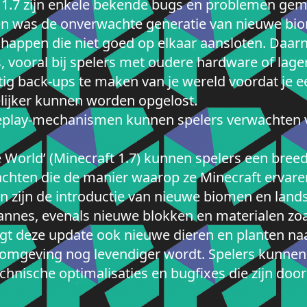
 1.7 zijn enkele bekende bugs en problemen geme
was de onverwachte generatie van nieuwe bio
chappen die niet goed op elkaar aansloten. Daar
 vooral bij spelers met oudere hardware of lager
tig back-ups te maken van je wereld voordat je e
ijker kunnen worden opgelost.
eplay-mechanismen kunnen spelers verwachten 
 World’ (Minecraft 1.7) kunnen spelers een breed
en die de manier waarop ze Minecraft ervaren 
 zijn de introductie van nieuwe biomen en lands
annes, evenals nieuwe blokken en materialen zoa
gt deze update ook nieuwe dieren en planten naa
 omgeving nog levendiger wordt. Spelers kunnen
chnische optimalisaties en bugfixes die zijn door