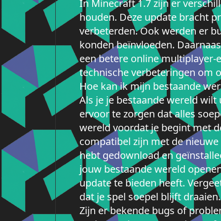
In Minecraft 1.7 zijn er versc
houden. Deze update bracht pres
verbeterden. Ook werden er b
konden beïnvloeden. Daarnaast
een betere online multiplayer-e
technische verbeteringen om o
Hoe kan ik mijn bestaande wer
Als je je bestaande wereld wilt
ervoor te zorgen dat alles soep
wereld voordat je begint met d
compatibel zijn met de nieuwe v
hebt gedownload en geïnstalleer
jouw bestaande wereld openen i
update te bieden heeft. Vergee
dat je spel soepel blijft draaien.
Zijn er bekende bugs of proble