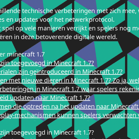
chillende technische verbeteringen met zich mee
xes en updates voor het netwerkprotocol.
t spel op vele manieren verrijkt en spelers nog
ren in deze betoverende digitale wereld.
er minecraft 1.7
zijn toegevoegd in Minecraft 1.7?
alen zijn geïntroduceerd in Minecraft 1.7?
en met nieuwe dieren in Minecraft 1.7? Zo ja, we
verbeteringen in Minecraft 1.7 waar spelers rek
eld updaten naar Minecraft 1.7?
men die optreden na het updaten naar Minecraft
eplay-mechanismen kunnen spelers verwachten 
zijn toegevoegd in Minecraft 1.7?