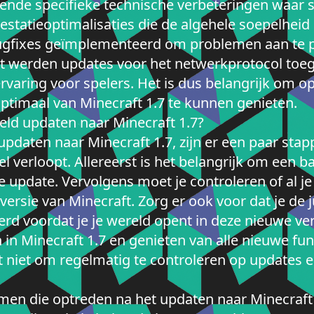
hillende specifieke technische verbeteringen waa
tatieoptimalisaties die de algehele soepelheid en
ugfixes geïmplementeerd om problemen aan te 
 werden updates voor het netwerkprotocol toeg
rvaring voor spelers. Het is dus belangrijk om op
ptimaal van Minecraft 1.7 te kunnen genieten.
eld updaten naar Minecraft 1.7?
 updaten naar Minecraft 1.7, zijn er een paar st
el verloopt. Allereerst is het belangrijk om een 
e update. Vervolgens moet je controleren of al j
ersie van Minecraft. Zorg er ook voor dat je de j
d voordat je je wereld opent in deze nieuwe versi
n Minecraft 1.7 en genieten van alle nieuwe fun
t niet om regelmatig te controleren op updates 
men die optreden na het updaten naar Minecraft