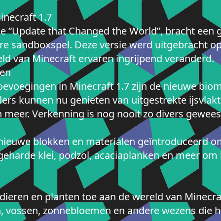
inecraft 1.7
de “Update that Changed the World”, bracht een 
re sandboxspel. Deze versie werd uitgebracht op
ld van Minecraft ervaren ingrijpend veranderd.
pen
oevoegingen in Minecraft 1.7 zijn de nieuwe bio
lers kunnen nu genieten van uitgestrekte ijsvla
 meer. Verkenning is nog nooit zo divers gewees
 nieuwe blokken en materialen geïntroduceerd o
harde klei, podzol, acaciaplanken en meer om h
ieren en planten toe aan de wereld van Minecra
n, vossen, zonnebloemen en andere wezens die h