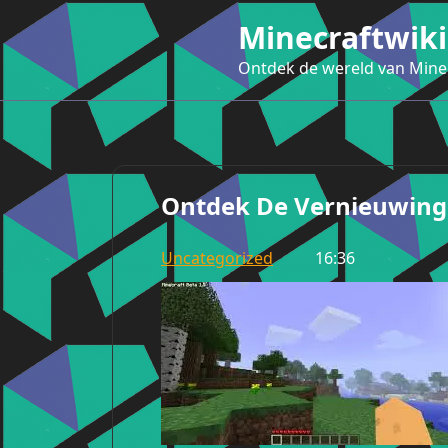
Ga
Minecraftwiki
naar
de
Ontdek de wereld van Mine
inhoud
Ontdek De Vernieuwinge
Uncategorized
16:36