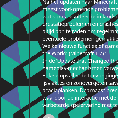
Na het updaten naar Minecraft
meest voorkomende problemen 
wat soms resulteerde in lands
prestatieproblemen en crashes,
altijd aan te raden om regelma
eventuele problemen gemakkel
Welke nieuwe functies of gam
the World’ (Minecraft 1.7)?
In de ‘Update that Changed the
gameplay-mechanismen verwacht
Enkele opvallende toevoegingen
ijsvlaktes en zonovergoten sav
acaciaplanken. Daarnaast bren
waardoor de interactie met de
verbeterde spelervaring met te