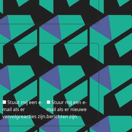
Stuur mij een e-
Stuur mij een e-
mail als er
mail als er nieuwe
vervolgreacties zijn.
berichten zijn.