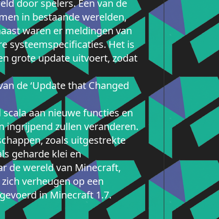
ld door spelers. Een van de
men in bestaande werelden,
naast waren er meldingen van
e systeemspecificaties. Het is
en grote update uitvoert, zodat
van de ‘Update that Changed
 scala aan nieuwe functies en
ingrijpend zullen veranderen.
chappen, zoals uitgestrekte
ls geharde klei en
r de wereld van Minecraft,
 zich verheugen op een
gevoerd in Minecraft 1.7.