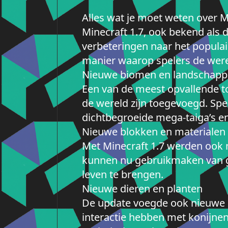
Alles wat je moet weten over M
Minecraft 1.7, ook bekend als 
verbeteringen naar het populai
manier waarop spelers de were
Nieuwe biomen en landschap
Een van de meest opvallende t
de wereld zijn toegevoegd. Spe
dichtbegroeide mega-taiga’s en
Nieuwe blokken en materialen
Met Minecraft 1.7 werden ook
kunnen nu gebruikmaken van ge
leven te brengen.
Nieuwe dieren en planten
De update voegde ook nieuwe d
interactie hebben met konijne