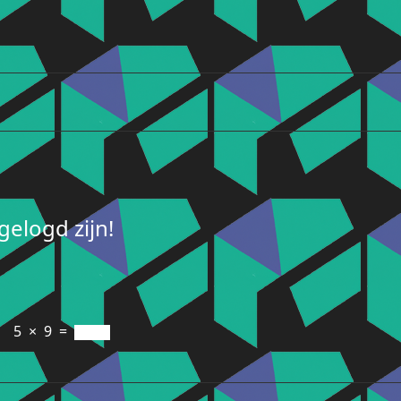
elogd zijn!
5
×
9
=