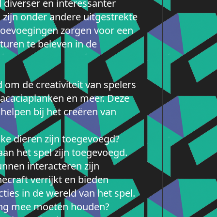
 diverser en interessanter
zijn onder andere uitgestrekte
 toevoegingen zorgen voor een
uren te beleven in de
 om de creativiteit van spelers
, acaciaplanken en meer. Deze
elpen bij het creëren van
lke dieren zijn toegevoegd?
aan het spel zijn toegevoegd.
nen interacteren zijn
craft verrijkt en bieden
ies in de wereld van het spel.
ening mee moeten houden?