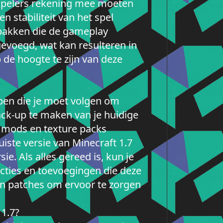
r spelers rekening mee moeten
 stabiliteit van het spel
pakken die de gameplay
evoegd, wat kan resulteren in
 de hoogte te zijn van deze
appen die je moet volgen om
back-up te maken van je huidige
e mods en texture packs
uiste versie van Minecraft 1.7
e. Als alles gereed is, kun je
cties en toevoegingen die deze
en patches om ervoor te zorgen
 1.7?