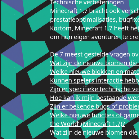
Technische verbeteringen
Minecraft 1.7 bracht ook vers
prestatieoptimalisaties, bugfi
Kortom, Minecraft 1.7 heeft he
om hun eigen avonturen te creë
De 7 meest gestelde vragen ov
Wat zijn de nieuwe biomen die 
Welke nieuwe blokken en materi
Kunnen spelers interactie hebb
Zijn er specifieke technische 
Hoe kan ik mijn bestaande wer
Zijn er bekende bugs of proble
Welke nieuwe functies of gam
the World’ (Minecraft 1.7)?
Wat zijn de nieuwe biomen die 