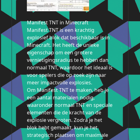
Manifest TNT in Minecraft
Manifest TNT is een krachtig
explosief blok dat beschikbaar is in
Minecraft. Het heeft de unieke
eigenschap om een grotere
vernietigingsradius te hebben dan
normaal TNT, waardoor het ideaal is
voor spelers die op zoek zijn naar
meer impactvolle explosies.
Om Manifest TNT te maken, heb je
een aantal materialen nodig,
waaronder normaal TNT en speciale
elementen die de kracht van de
explosie vergroten. Zodra je het
blok hebt gemaakt, kun je het
strategisch plaatsen om maximale