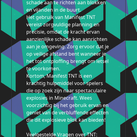
schade aan te richten aan blokken
en vijanden in de buurt.
Het gebruik van Manifest TNT
vereist zorgvuldige planning en
precisie, omdat de kracht ervan
aanzienlijke schade kan aanrichten
aan je omgeving. Zorg ervoor dat je
op veilige afstand bent wanneer je
het tot ontploffing brengt om letsel
te voorkomen.
Kortom, Manifest TNT is een
krachtig hulpmiddel voor spelers
die op zoek zijn naar spectaculaire
explosies in Minecraft. Wees
voorzichtig bij het gebruik ervan en
geniet van de verbluffende effecten
die dit explosieve blok kan bieden!
Veelgestelde Vragen over TNT: