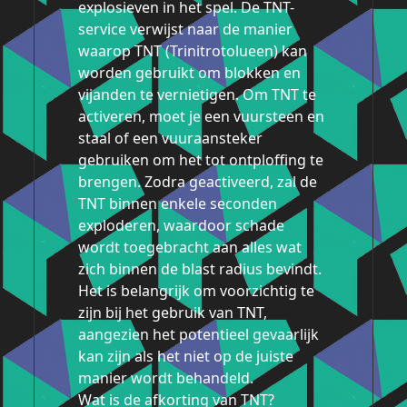
explosieven in het spel. De TNT-
service verwijst naar de manier
waarop TNT (Trinitrotolueen) kan
worden gebruikt om blokken en
vijanden te vernietigen. Om TNT te
activeren, moet je een vuursteen en
staal of een vuuraansteker
gebruiken om het tot ontploffing te
brengen. Zodra geactiveerd, zal de
TNT binnen enkele seconden
exploderen, waardoor schade
wordt toegebracht aan alles wat
zich binnen de blast radius bevindt.
Het is belangrijk om voorzichtig te
zijn bij het gebruik van TNT,
aangezien het potentieel gevaarlijk
kan zijn als het niet op de juiste
manier wordt behandeld.
Wat is de afkorting van TNT?