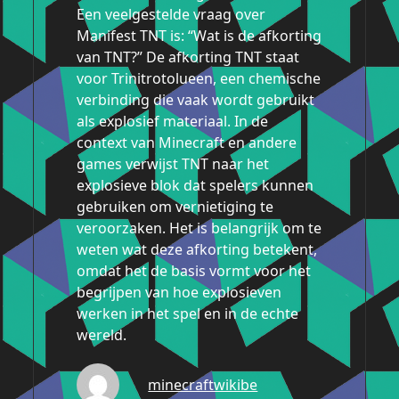
Een veelgestelde vraag over
Manifest TNT is: “Wat is de afkorting
van TNT?” De afkorting TNT staat
voor Trinitrotolueen, een chemische
verbinding die vaak wordt gebruikt
als explosief materiaal. In de
context van Minecraft en andere
games verwijst TNT naar het
explosieve blok dat spelers kunnen
gebruiken om vernietiging te
veroorzaken. Het is belangrijk om te
weten wat deze afkorting betekent,
omdat het de basis vormt voor het
begrijpen van hoe explosieven
werken in het spel en in de echte
wereld.
minecraftwikibe