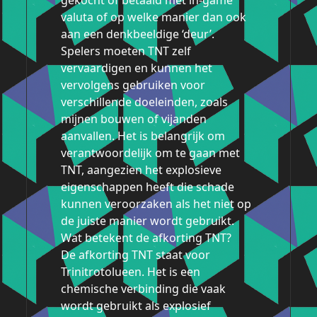
gekocht of betaald met in-game
valuta of op welke manier dan ook
aan een denkbeeldige ‘deur’.
Spelers moeten TNT zelf
vervaardigen en kunnen het
vervolgens gebruiken voor
verschillende doeleinden, zoals
mijnen bouwen of vijanden
aanvallen. Het is belangrijk om
verantwoordelijk om te gaan met
TNT, aangezien het explosieve
eigenschappen heeft die schade
kunnen veroorzaken als het niet op
de juiste manier wordt gebruikt.
Wat betekent de afkorting TNT?
De afkorting TNT staat voor
Trinitrotolueen. Het is een
chemische verbinding die vaak
wordt gebruikt als explosief