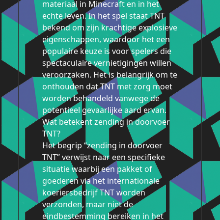
materiaal in Minecraft en in het
echte leven. In het spel staat TNT
bekend om zijn krachtige explosieve
eigenschappen, waardoor het een
populaire keuze is voor spelers die
spectaculaire vernietigingen willen
veroorzaken. Het is belangrijk om te
onthouden dat TNT met zorg moet
worden behandeld vanwege de
potentieel gevaarlijke aard ervan.
Wat betekent zending in doorvoer
TNT?
Het begrip “zending in doorvoer
TNT” verwijst naar een specifieke
situatie waarbij een pakket of
goederen via het internationale
koeriersbedrijf TNT worden
verzonden, maar niet de
eindbestemming bereiken in het