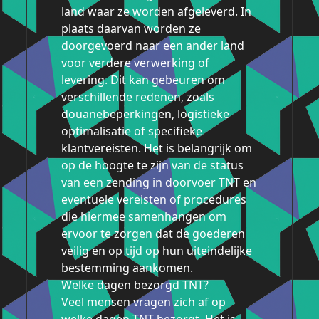
land waar ze worden afgeleverd. In
plaats daarvan worden ze
doorgevoerd naar een ander land
voor verdere verwerking of
levering. Dit kan gebeuren om
verschillende redenen, zoals
douanebeperkingen, logistieke
optimalisatie of specifieke
klantvereisten. Het is belangrijk om
op de hoogte te zijn van de status
van een zending in doorvoer TNT en
eventuele vereisten of procedures
die hiermee samenhangen om
ervoor te zorgen dat de goederen
veilig en op tijd op hun uiteindelijke
bestemming aankomen.
Welke dagen bezorgd TNT?
Veel mensen vragen zich af op