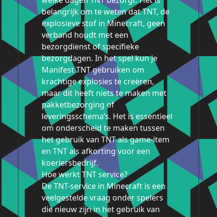
welke dagen TNT bezorgt. Het is
belangrijk om te weten dat TNT, de
explosieve stof in Minecraft, geen
verband houdt met een
bezorgdienst of specifieke
bezorgdagen. In het spel kun je
Manifest TNT gebruiken om
krachtige explosies te creëren,
maar dit heeft niets te maken met
pakketbezorging of
leveringsschema’s. Het is essentieel
om onderscheid te maken tussen
het gebruik van TNT als game-item
en TNT als afkorting voor een
koeriersbedrijf.
Hoe werkt TNT service?
De TNT-service in Minecraft is een
veelgestelde vraag onder spelers
die nieuw zijn in het gebruik van