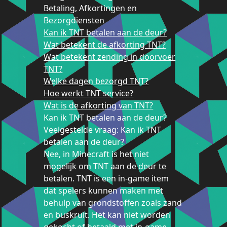
Betaling, Afkortingen en
Bezorgdiensten
Kan ik TNT betalen aan de deur?
Wat betekent de afkorting TNT?
Wat betekent zending in doorvoer
TNT?
Welke dagen bezorgd TNT?
Hoe werkt TNT service?
Wat is de afkorting van TNT?
Kan ik TNT betalen aan de deur?
Veelgestelde vraag: Kan ik TNT
betalen aan de deur?
Nee, in Minecraft is het niet
mogelijk om TNT aan de deur te
betalen. TNT is een in-game item
dat spelers kunnen maken met
behulp van grondstoffen zoals zand
en buskruit. Het kan niet worden