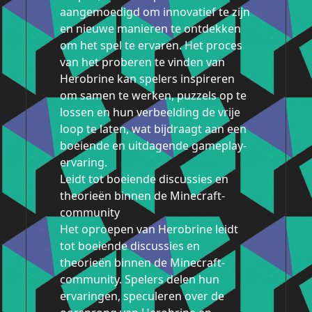
aangemoedigd om innovatief te zijn
en nieuwe manieren te ontdekken
om het spel te ervaren. Het proces
van het proberen te vinden van
Herobrine kan spelers inspireren
om samen te werken, puzzels op te
lossen en hun verbeelding de vrije
loop te laten, wat bijdraagt aan een
boeiende en uitdagende gameplay-
ervaring.
Leidt tot boeiende discussies en
theorieën binnen de Minecraft-
community
Het oproepen van Herobrine leidt
tot boeiende discussies en
theorieën binnen de Minecraft-
community. Spelers delen hun
ervaringen, speculeren over de