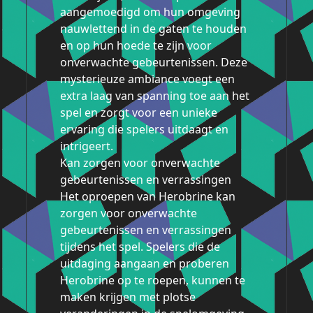
aangemoedigd om hun omgeving
nauwlettend in de gaten te houden
en op hun hoede te zijn voor
onverwachte gebeurtenissen. Deze
mysterieuze ambiance voegt een
extra laag van spanning toe aan het
spel en zorgt voor een unieke
ervaring die spelers uitdaagt en
intrigeert.
Kan zorgen voor onverwachte
gebeurtenissen en verrassingen
Het oproepen van Herobrine kan
zorgen voor onverwachte
gebeurtenissen en verrassingen
tijdens het spel. Spelers die de
uitdaging aangaan en proberen
Herobrine op te roepen, kunnen te
maken krijgen met plotse