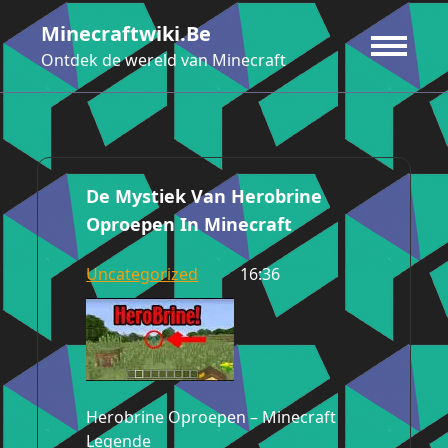
Ga
Minecraftwiki.be
naar
de
Ontdek de wereld van Minecraft
inhoud
De Mystiek Van Herobrine
Oproepen In Minecraft
Uncategorized
16:36
Herobrine Oproepen – Minecraft
Legende