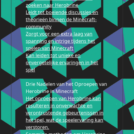
zoeken naar Herobrine
Leidt tot boeiende discussies en
theorieën binnen de Minecraft-
community
Zorgt voor een extra laag van
spanning en intrige tijdens het
spelen van Minecraft
Kan leiden tot unieke en
onvergetelijke ervaringen in het
spel
Drie Nadelen van het Oproepen van
Herobrine in Minecraft
Het oproepen van Herobrine kan
resulteren in onverwachte en
verontrustende gebeurtenissen in
het spel, wat de speelervaring kan
verstoren.