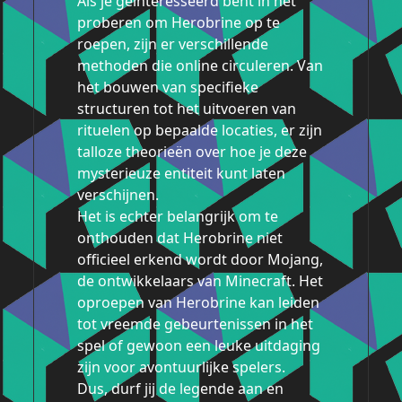
Als je geïnteresseerd bent in het
proberen om Herobrine op te
roepen, zijn er verschillende
methoden die online circuleren. Van
het bouwen van specifieke
structuren tot het uitvoeren van
rituelen op bepaalde locaties, er zijn
talloze theorieën over hoe je deze
mysterieuze entiteit kunt laten
verschijnen.
Het is echter belangrijk om te
onthouden dat Herobrine niet
officieel erkend wordt door Mojang,
de ontwikkelaars van Minecraft. Het
oproepen van Herobrine kan leiden
tot vreemde gebeurtenissen in het
spel of gewoon een leuke uitdaging
zijn voor avontuurlijke spelers.
Dus, durf jij de legende aan en