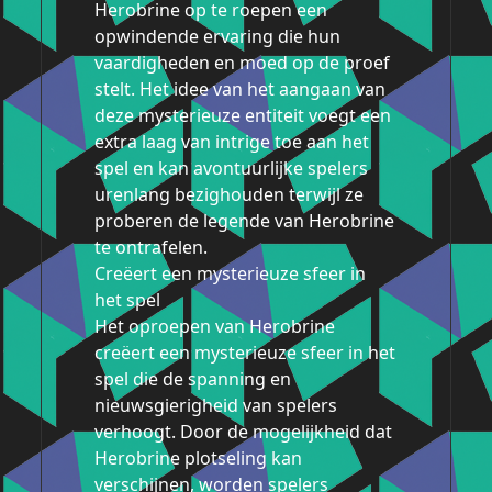
Herobrine op te roepen een
opwindende ervaring die hun
vaardigheden en moed op de proef
stelt. Het idee van het aangaan van
deze mysterieuze entiteit voegt een
extra laag van intrige toe aan het
spel en kan avontuurlijke spelers
urenlang bezighouden terwijl ze
proberen de legende van Herobrine
te ontrafelen.
Creëert een mysterieuze sfeer in
het spel
Het oproepen van Herobrine
creëert een mysterieuze sfeer in het
spel die de spanning en
nieuwsgierigheid van spelers
verhoogt. Door de mogelijkheid dat
Herobrine plotseling kan
verschijnen, worden spelers