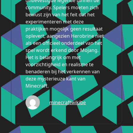
onbevestigde legende binnen de
community. Spelers moeten zich
bewust zijn van het feit dat het
experimenteren met deze
praktijken mogelijk geen resultaat
oplevert, aangezien Herobrine niet
als een officieel onderdeel van het
spel wordt erkend door Mojang.
Het is belangrijk om met
voorzichtigheid en realisme te
benaderen bij het verkennen van
deze mysterieuze kant van
Minecraft.
minecraftwikibe