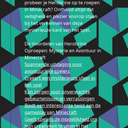
probeer je Herobrine op te roepen
in Minecraft? Onthoud altijd dat
veiligheid en plezier voorop staan
bij het verkennen van deze
mysterieuze kant van het spel.
De Voordelen van Herobrine
Oproepen: Mysterie en Avontuur in
Minecraft
Spannende uitdaging voor
avontuurlijke spelers
Creëert een mysterieuze sfeer in
het spel
Kan zorgen voor onverwachte
gebeurtenissen en verrassingen
Biedt een interessante twist aan de
gameplay van Minecraft
Geeft spelers de mogelijkheid om
hun creativiteit te uiten in het