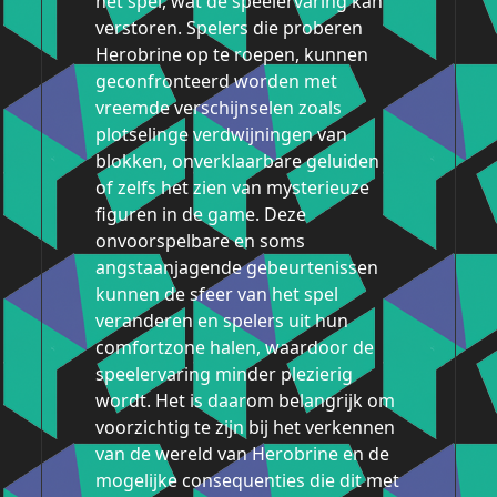
het spel, wat de speelervaring kan
verstoren. Spelers die proberen
Herobrine op te roepen, kunnen
geconfronteerd worden met
vreemde verschijnselen zoals
plotselinge verdwijningen van
blokken, onverklaarbare geluiden
of zelfs het zien van mysterieuze
figuren in de game. Deze
onvoorspelbare en soms
angstaanjagende gebeurtenissen
kunnen de sfeer van het spel
veranderen en spelers uit hun
comfortzone halen, waardoor de
speelervaring minder plezierig
wordt. Het is daarom belangrijk om
voorzichtig te zijn bij het verkennen
van de wereld van Herobrine en de
mogelijke consequenties die dit met