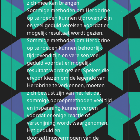
zich mee kan brengen.
Sommige methoden om Herobrine
op te roepen kunnen tijdrovend zijn
en veel geduld vereisen voordat er
mogelijk resultaat wordt gezien.
Sommige methoden om Herobrine
op te roepen kunnen behoorlijk
tijdrovend zijn en vereisen veel
geduld voordat er mogelijk
resultaat wordt gezien. Spelers die
ervoor kiezen om de legende van
Herobrine te verkennen, moeten
zich bewust zijn van het feit dat
sommige oproepmethoden veel tijd
en inspanning kunnen vergen
voordat er enige reactie of
verschijning wordt waargenomen.
Het geduld en
doorzettingsvermogen van de