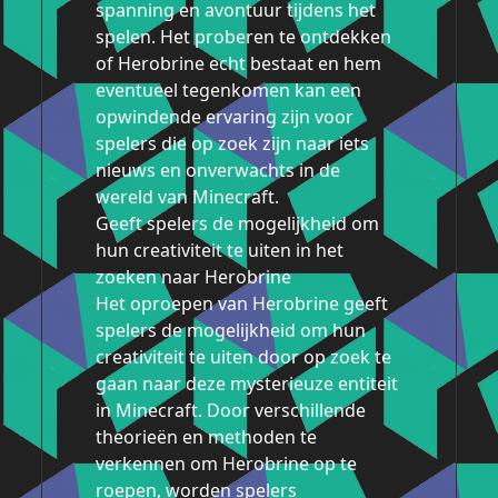
spanning en avontuur tijdens het
spelen. Het proberen te ontdekken
of Herobrine echt bestaat en hem
eventueel tegenkomen kan een
opwindende ervaring zijn voor
spelers die op zoek zijn naar iets
nieuws en onverwachts in de
wereld van Minecraft.
Geeft spelers de mogelijkheid om
hun creativiteit te uiten in het
zoeken naar Herobrine
Het oproepen van Herobrine geeft
spelers de mogelijkheid om hun
creativiteit te uiten door op zoek te
gaan naar deze mysterieuze entiteit
in Minecraft. Door verschillende
theorieën en methoden te
verkennen om Herobrine op te
roepen, worden spelers