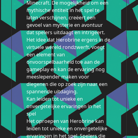
Minecraft. De mogelijkheid om een
mythische entiteit in het spel te
laten verschijnen, creëert een
gevoel van mysterie en avontuur
dat spelers uitdaagt en intrigeert.
Het idee dat Herobrine ergens in de
virtuele wereld rondzwerft, voegt
een element van
onvoorspelbaarheid toe aan de
gameplay en kan de ervaring nog
meeslepender maken voor
diegenen die op zoek zijn naar een
spannende uitdaging.
Kan leiden tot unieke en
onvergetelijke ervaringen in het
spel
Het oproepen van Herobrine kan
leiden tot unieke en onvergetelijke
ervaringen in het spel. Spelers die