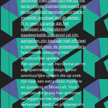
Sommige methoden om Herobrine
op te roepen kunnen tijdrovend zijn
en veel geduld vereisen voordat er
mogelijk resultaat wordt gezien.
Er is geen garantie dat het
oproepen van Herobrine
daadwerkelijk succesvol zal zijn,
aangezien zijn bestaan niet officieel
is bevestigd door de ontwikkelaars.
Spannende uitdaging voor
avontuurlijke spelers
Het oproepen van Herobrine vormt
een spannende uitdaging voor
avontuurlijke spelers die op zoek
zijn naar een extra dosis mysterie
en spanning in Minecraft. Voor
degenen die graag hun grenzen
verleggen en het onbekende
verkennen, biedt het proberen om