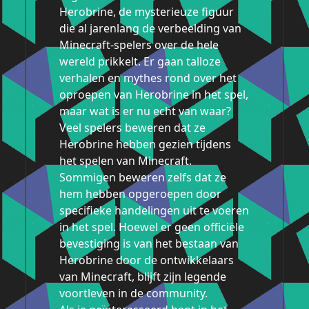
Herobrine, de mysterieuze figuur
die al jarenlang de verbeelding van
Minecraft-spelers over de hele
wereld prikkelt. Er gaan talloze
verhalen en mythes rond over het
oproepen van Herobrine in het spel,
maar wat is er nu echt van waar?
Veel spelers beweren dat ze
Herobrine hebben gezien tijdens
het spelen van Minecraft.
Sommigen beweren zelfs dat ze
hem hebben opgeroepen door
specifieke handelingen uit te voeren
in het spel. Hoewel er geen officiële
bevestiging is van het bestaan van
Herobrine door de ontwikkelaars
van Minecraft, blijft zijn legende
voortleven in de community.