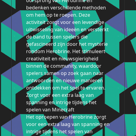
oorsprong van Herobrine en
bedenken verschillende methoden
om hem op te roepen. Deze
activiteit zorgt voor een levendige
uitwisseling van ideeën en versterkt
de band tussen spelers die
gefascineerd zijn door het mysterie
rondom Herobrine. Het stimuleert
creativiteit en nieuwsgierigheid
binnen de community, waardoor
spelers samen op zoek gaan naar
antwoorden en nieuwe manieren
ontdekken om het spel te ervaren.
Zorgt voor een extra laag van
spanning en intrige tijdens het
spelen van Minecraft
Het oproepen van Herobrine zorgt
voor een extra laag van spanning en
intrige tijdens het spelen van