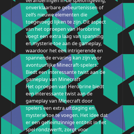
veranderingen in de spelomgeving,
onverklaarbare gebeurtenissen of
zelfs nieuwe elementen die
toegevoegd lijken te zijn. Dit aspect
van het oproepen van Herobrine
voegt een extra laag van spanning
en mysterie toe aan de gameplay,
waardoor het een intrigerende en
spannende ervaring kan zijn voor
avontuurlijke Minecraft-spelers.
Biedt een interessante twist aan de
gameplay van Minecraft
Het oproepen van Herobrine biedt
een interessante twist aan de
gameplay van Minecraft door
spelers een extra uitdaging en
mysterie toe te voegen. Het idee dat
er een geheimzinnige entiteit in het
spel rondzwerft, zorgt voor