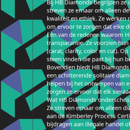
Bij HB Diamonds begrijpen ze 
streven ze ernaar om alleen de
kwaliteit en ethiek. Ze werke
om ervoor te zorgen dat elke di
Eén van de redenen waarom HB 
transparantie. Ze voorzien hun 
(carat, clarity, color en cut)
steen vinden die past bij hun 
Bovendien biedt HB Diamonds o
een schitterende solitaire diam
helpen bij het ontwerpen van e
zorgen ze ervoor dat elk siera
Wat HB Diamonds onderscheidt 
Ze streven ernaar om alleen di
aan de Kimberley Process Certif
bijdragen aan illegale handel