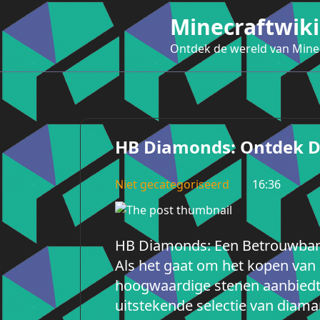
Ga
Minecraftwiki
naar
de
Ontdek de wereld van Mine
inhoud
HB Diamonds: Ontdek De
Niet gecategoriseerd
16:36
HB Diamonds: Een Betrouwbare
Als het gaat om het kopen van 
hoogwaardige stenen aanbiedt
uitstekende selectie van diama