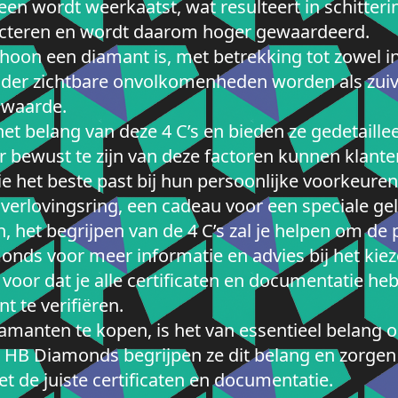
een wordt weerkaatst, wat resulteert in schitter
flecteren en wordt daarom hoger gewaardeerd.
choon een diamant is, met betrekking tot zowel i
der zichtbare onvolkomenheden worden als zu
 waarde.
et belang van deze 4 C’s en bieden ze gedetaille
r bewust te zijn van deze factoren kunnen klant
 het beste past bij hun persoonlijke voorkeuren
 verlovingsring, een cadeau voor een speciale g
en, het begrijpen van de 4 C’s zal je helpen om de
ds voor meer informatie en advies bij het kiez
n voor dat je alle certificaten en documentatie he
t te verifiëren.
iamanten te kopen, is het van essentieel belang 
ij HB Diamonds begrijpen ze dit belang en zorgen 
 de juiste certificaten en documentatie.