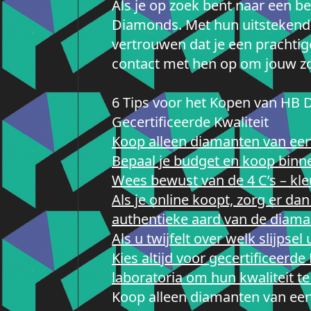
Als je op zoek bent naar een b
Diamonds. Met hun uitstekende
vertrouwen dat je een prachtig
contact met hen op om jouw zo
6 Tips voor het Kopen van HB D
Gecertificeerde Kwaliteit
Koop alleen diamanten van ee
Bepaal je budget en koop binn
Wees bewust van de 4 C’s – kleu
Als je online koopt, zorg er da
authentieke aard van de diaman
Als u twijfelt over welk slijps
Kies altijd voor gecertificeer
laboratoria om hun kwaliteit t
Koop alleen diamanten van ee