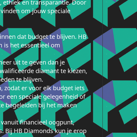
 ethiek en transparantie. Door
 vinden om jouw speciale
innen dat budget te blijven. HB
 is het essentieel om
meer uit te geven dan je
kwalificeerde diamant te kiezen,
eden te blijven.
 zodat er voor elk budget iets
or een speciale gelegenheid of
 te begeleiden bij het maken
 vanuit financieel oogpunt,
s. Bij HB Diamonds kun je erop