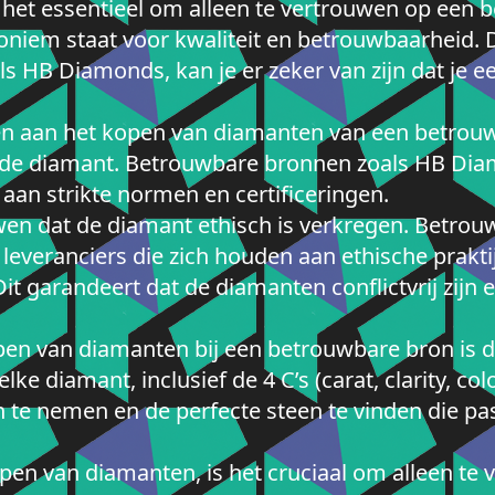
s het essentieel om alleen te vertrouwen op een
niem staat voor kwaliteit en betrouwbaarheid. 
 HB Diamonds, kan je er zeker van zijn dat je e
den aan het kopen van diamanten van een betrouw
 de diamant. Betrouwbare bronnen zoals HB Dia
 aan strikte normen en certificeringen.
wen dat de diamant ethisch is verkregen. Betrou
veranciers die zich houden aan ethische prakti
it garandeert dat de diamanten conflictvrij zijn e
en van diamanten bij een betrouwbare bron is de 
ke diamant, inclusief de 4 C’s (carat, clarity, color
te nemen en de perfecte steen te vinden die pas
pen van diamanten, is het cruciaal om alleen te