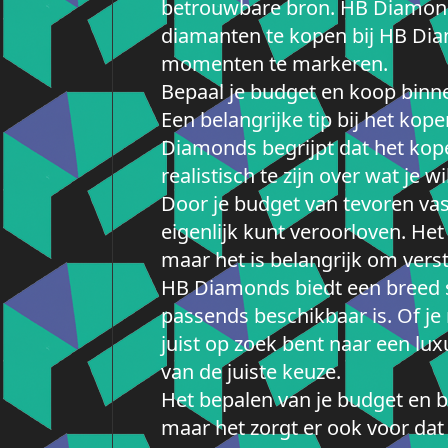
betrouwbare bron. HB Diamonds
diamanten te kopen bij HB Dia
momenten te markeren.
Bepaal je budget en koop binn
Een belangrijke tip bij het kop
Diamonds begrijpt dat het kope
realistisch te zijn over wat je wi
Door je budget van tevoren vast
eigenlijk kunt veroorloven. Het
maar het is belangrijk om verst
HB Diamonds biedt een breed sc
passends beschikbaar is. Of je
juist op zoek bent naar een lux
van de juiste keuze.
Het bepalen van je budget en bi
maar het zorgt er ook voor dat