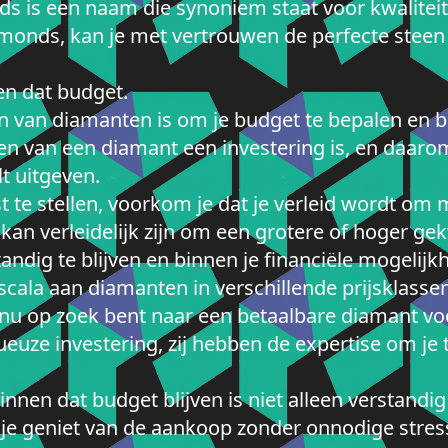
 is een naam die synoniem staat voor kwaliteit,
monds, kan je met vertrouwen de perfecte steen
en dat budget.
en van diamanten is om je budget te bepalen en b
n van een diamant een investering is, en daarom
lt uitgeven.
 te stellen, voorkom je dat je verleid wordt om 
 kan verleidelijk zijn om een grotere of hoger ge
andig te blijven en binnen je financiële mogelijkh
ala aan diamanten in verschillende prijsklassen,
 nu op zoek bent naar een betaalbare diamant vo
ueuze investering, zij hebben de expertise om je
nnen dat budget blijven is niet alleen verstandig
 je geniet van de aankoop zonder onnodige stres