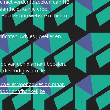
je niet verder te zoeken dan HB
zaamheid, kan je erop
n. Bezoek hun website of neem
ficaten, Advies Juwelier en
aarde van een diamant bepalen.
bt die nodig is om de
 juwelier voor advies op maat.
 door onafhankelijke