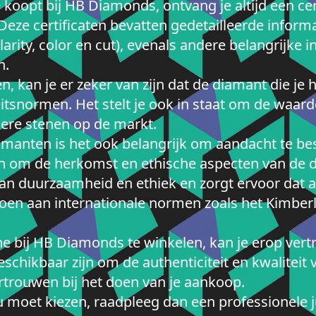
koopt bij HB Diamonds, ontvang je altijd een cer
ze certificaten bevatten gedetailleerde inform
clarity, color en cut), evenals andere belangrijke 
n.
n, kan je er zeker van zijn dat de diamant die je 
itsnormen. Het stelt je ook in staat om de waarde
dere stenen op de markt.
iamanten is het ook belangrijk om aandacht te b
n om de herkomst en ethische aspecten van de d
n duurzaamheid en ethiek en zorgt ervoor dat a
oen aan internationale normen zoals het Kimberl
ine bij HB Diamonds te winkelen, kan je erop ver
schikbaar zijn om de authenticiteit en kwaliteit 
rtrouwen bij het doen van je aankoop.
el u moet kiezen, raadpleeg dan een professionele