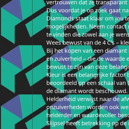
vertrouwen dat ze transparant zi
Dus voordat je op zoek gaat na
Diamonds staat klaar om jou te 
mogelijkheden. Neem contact m
te vinden die zowel aan je wens
Wees bewust van de 4 C’s – kleu
Bij het kopen van een diamant is
en zuiverheid – die de waarde 
bewust te zijn van deze belang
Kleur is een belangrijke facto
beoordeeld op een schaal van D 
de diamant wordt beschouwd.
Helderheid verwijst naar de af
onzuiverheden worden ook wel i
helderder en waardevoller be
Slijpsel heeft betrekking op d