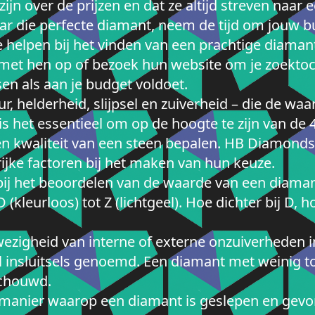
jn over de prijzen en dat ze altijd streven naar eer
ar die perfecte diamant, neem de tijd om jouw bu
helpen bij het vinden van een prachtige diamant 
et hen op of bezoek hun website om je zoektoc
en als aan je budget voldoet.
r, helderheid, slijpsel en zuiverheid – die de w
 het essentieel om op de hoogte te zijn van de 4 C
en kwaliteit van een steen bepalen. HB Diamonds
rijke factoren bij het maken van hun keuze.
r bij het beoordelen van de waarde van een dia
(kleurloos) tot Z (lichtgeel). Hoe dichter bij D,
wezigheid van interne of externe onzuiverheden 
nsluitsels genoemd. Een diamant met weinig tot
schouwd.
e manier waarop een diamant is geslepen en gevor