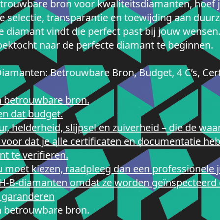
etrouwbare bron voor kwaliteitsdiamanten, hoef 
 selectie, transparantie en toewijding aan duur
e diamant vindt die perfect past bij jouw wense
ektocht naar de perfecte diamant te beginnen.
iamanten: Betrouwbare Bron, Budget, 4 C’s, Certi
n betrouwbare bron.
en dat budget.
r, helderheid, slijpsel en zuiverheid – die de w
n voor dat je alle certificaten en documentatie he
t te verifiëren.
el u moet kiezen, raadpleeg dan een professionele
de H-B-diamanten omdat ze worden geïnspecteerd
e garanderen
n betrouwbare bron.