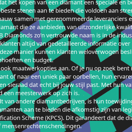
dat het kopen van een diamant een speciale en b
 beste stenen aan te bieden die voldoen aan st
n nauw samen met gerenommeerde leveranciers en 
amant die ze aanbieden van uitzonderlijke kwalite
Diamonds zo’n vertrouwde naam is in de industr
klanten altijd van gedetailleerde informatie over 
. Op deze manier kunnen klanten weloverwogen be
behoeften en budget.
ok maatwerkopties aan. Of je nu op zoek bent 
ant of naar een uniek paar oorbellen, hun ervare
en sieraad dat echt bij jouw stijl past. Met hun 
ad een meesterwerk op zich is.
van andere diamantbedrijven, is hun toewijdin
amanten aan te bieden die afkomstig zijn van le
ication Scheme (KPCS). Dit garandeert dat de diam
 of mensenrechtenschendingen.