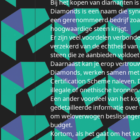
Bij het kopen van diamanten i
Diamonds is een naam die syno
een gerenommeerd bedrijf zoals
hoogwaardige steen krijgt.
Er zijn veel voordelen verbon
verzekerd van de echtheid van
steen die ze aanbieden voldoet
Daarnaast kan je erop vertrou
Diamonds, werken samen met le
Certification Scheme naleven. D
illegale of onethische bronnen.
Een ander voordeel van het kop
gedetailleerde informatie over el
om weloverwogen beslissingen 
budget.
Kortom, als het gaat om het ko