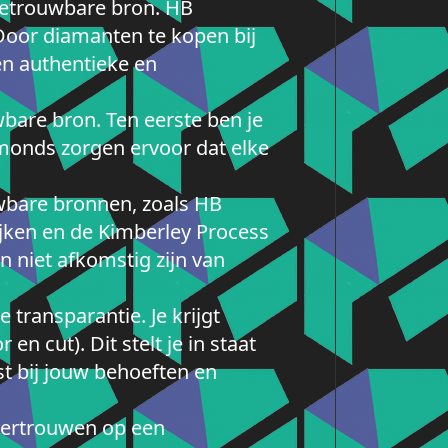
 betrouwbare bron. HB
Door diamanten te kopen bij
en authentieke en
bare bron. Ten eerste ben je
monds zorgen ervoor dat elke
wbare bronnen, zoals HB
jken en de Kimberley Process
n niet afkomstig zijn van
transparantie. Je krijgt
 en cut). Dit stelt je in staat
t bij jouw behoeften en
 vertrouwen op een