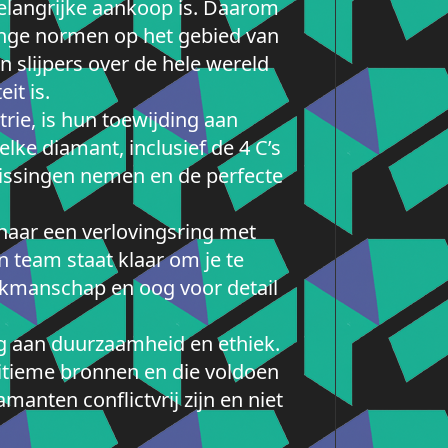
elangrijke aankoop is. Daarom
renge normen op het gebied van
slijpers over de hele wereld
it is.
ie, is hun toewijding aan
elke diamant, inclusief de 4 C’s
slissingen nemen en de perfecte
naar een verlovingsring met
n team staat klaar om je te
vakmanschap en oog voor detail
g aan duurzaamheid en ethiek.
gitieme bronnen en die voldoen
anten conflictvrij zijn en niet