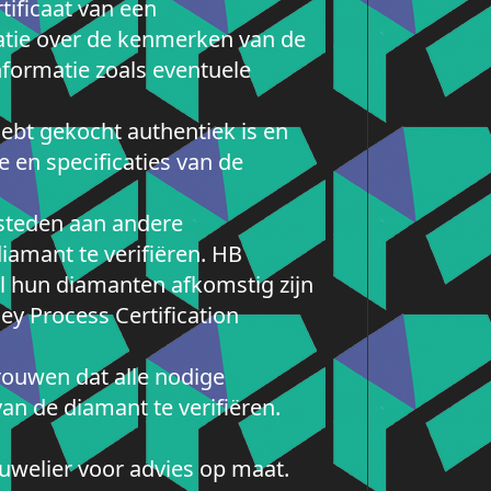
tificaat van een
atie over de kenmerken van de
informatie zoals eventuele
hebt gekocht authentiek is en
 en specificaties van de
esteden aan andere
iamant te verifiëren. HB
l hun diamanten afkomstig zijn
ey Process Certification
trouwen dat alle nodige
van de diamant te verifiëren.
 juwelier voor advies op maat.