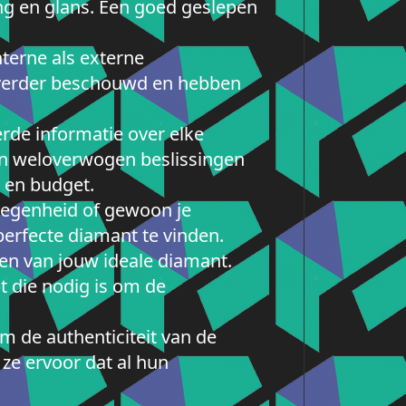
ing en glans. Een goed geslepen
nterne als externe
iverder beschouwd en hebben
erde informatie over elke
en weloverwogen beslissingen
 en budget.
elegenheid of gewoon je
 perfecte diamant te vinden.
en van jouw ideale diamant.
bt die nodig is om de
om de authenticiteit van de
ze ervoor dat al hun