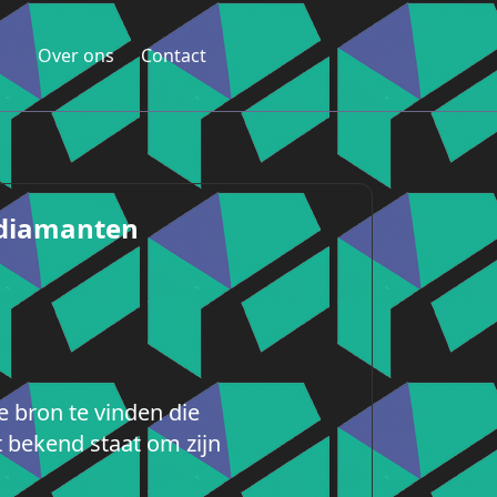
Over ons
Contact
sdiamanten
 bron te vinden die
 bekend staat om zijn