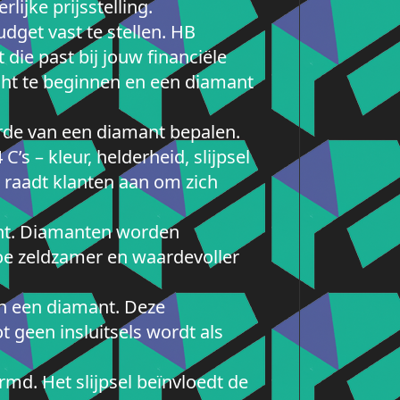
lijke prijsstelling.
dget vast te stellen. HB
die past bij jouw financiële
ht te beginnen en een diamant
aarde van een diamant bepalen.
’s – kleur, helderheid, slijpsel
 raadt klanten aan om zich
mant. Diamanten worden
 hoe zeldzamer en waardevoller
in een diamant. Deze
 geen insluitsels wordt als
md. Het slijpsel beïnvloedt de