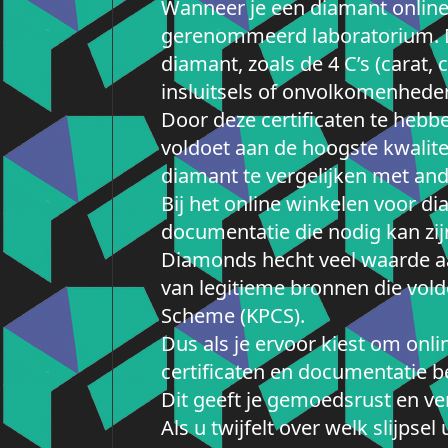
Wanneer je een diamant online 
gerenommeerd laboratorium. De
diamant, zoals de 4 C’s (carat, 
insluitsels of onvolkomenhede
Door deze certificaten te hebbe
voldoet aan de hoogste kwalite
diamant te vergelijken met an
Bij het online winkelen voor d
documentatie die nodig kan zij
Diamonds hecht veel waarde aa
van legitieme bronnen die vold
Scheme (KPCS).
Dus als je ervoor kiest om onl
certificaten en documentatie be
Dit geeft je gemoedsrust en ve
Als u twijfelt over welk slijps