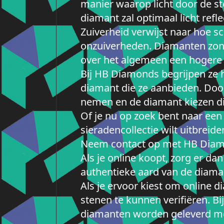
manier waarop licht door de st
diamant zal optimaal licht re
Zuiverheid verwijst naar hoe s
onzuiverheden. Diamanten zon
over het algemeen een hogere
Bij HB Diamonds begrijpen ze h
diamant die ze aanbieden. Doo
nemen en de diamant kiezen die
Of je nu op zoek bent naar een
sieradencollectie wilt uitbreid
Neem contact op met HB Diamon
Als je online koopt, zorg er da
authentieke aard van de diaman
Als je ervoor kiest om online d
stenen te kunnen verifiëren. B
diamanten worden geleverd met