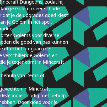
inecraft Dungeons, zodat hij
n, kan je Golem meer schade
 dat je de upgrades goed kiest
an je Golem in het spel.
janden.
oorten Golems voor diverse
gheden die goed van pas kunnen
 je effectief omgaan met
de verschillende Golems en
die je tegenkomt in Minecraft
 behulp van items of
 gevechten in Minecraft
l deze indien nodig met behulp
hebben. Door goed voor je