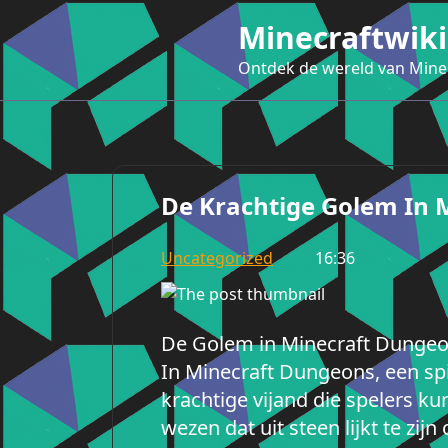
Ga
Minecraftwiki
naar
de
Ontdek de wereld van Mine
inhoud
De Krachtige Golem In 
Uncategorized
16:36
De Golem in Minecraft Dunge
In Minecraft Dungeons, een spi
krachtige vijand die spelers 
wezen dat uit steen lijkt te zi