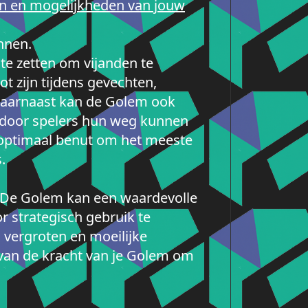
n en mogelijkheden van jouw
nnen.
te zetten om vijanden te
 zijn tijdens gevechten,
 Daarnaast kan de Golem ook
ardoor spelers hun weg kunnen
m optimaal benut om het meeste
.
n. De Golem kan een waardevolle
r strategisch gebruik te
 vergroten en moeilijke
 van de kracht van je Golem om