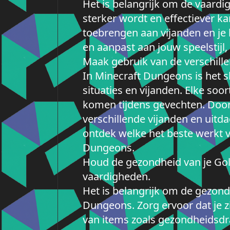
Het is belangrijk om de vaardi
sterker wordt en effectiever k
toebrengen aan vijanden en je 
en aanpast aan jouw speelstijl,
Maak gebruik van de verschille
In Minecraft Dungeons is het 
situaties en vijanden. Elke s
komen tijdens gevechten. Door 
verschillende vijanden en uitd
ontdek welke het beste werkt v
Dungeons.
Houd de gezondheid van je Gol
vaardigheden.
Het is belangrijk om de gezond
Dungeons. Zorg ervoor dat je z
van items zoals gezondheidsdr