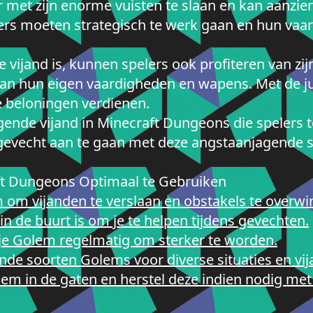
met zijn enorme vuisten te slaan en kan aanzienl
elers moeten strategisch te werk gaan en hun v
ijand is, kunnen spelers ook profiteren van zij
an hun eigen vaardigheden en wapens. Met de ju
 beloningen verdienen.
gende vijand in Minecraft Dungeons die spelers 
het gevecht aan te gaan met deze angstaanjagende 
ft Dungeons Optimaal te Gebruiken
 om vijanden te verslaan en obstakels te overwi
 in de buurt is om je te helpen tijdens gevechten.
je Golem regelmatig om sterker te worden.
nde soorten Golems voor diverse situaties en vi
em in de gaten en herstel deze indien nodig met