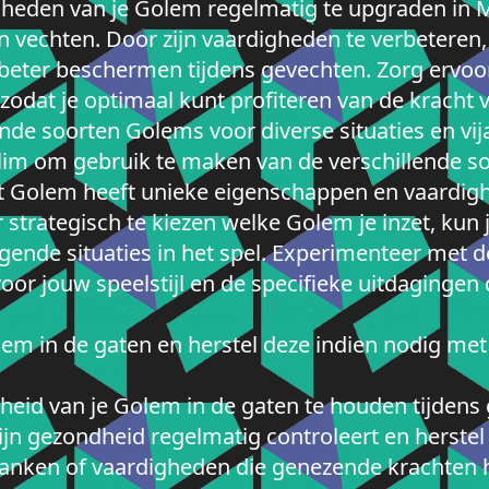
gheden van je Golem regelmatig te upgraden in M
an vechten. Door zijn vaardigheden te verbetere
beter beschermen tijdens gevechten. Zorg ervoor
 zodat je optimaal kunt profiteren van de kracht v
nde soorten Golems voor diverse situaties en vi
slim om gebruik te maken van de verschillende s
oort Golem heeft unieke eigenschappen en vaardi
strategisch te kiezen welke Golem je inzet, kun
agende situaties in het spel. Experimenteer met 
oor jouw speelstijl en de specifieke uitdagingen 
em in de gaten en herstel deze indien nodig met
heid van je Golem in de gaten te houden tijdens
ijn gezondheid regelmatig controleert en herste
anken of vaardigheden die genezende krachten 