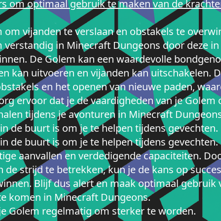
s om optimaal gebruik te maken van de krachte
 om vijanden te verslaan en obstakels te overwi
 verstandig in Minecraft Dungeons door deze in 
winnen. De Golem kan een waardevolle bondgenoot
len kan uitvoeren en vijanden kan uitschakelen.
n obstakels en het openen van nieuwe paden, wa
 Zorg ervoor dat je de vaardigheden van je Gole
 halen tijdens je avonturen in Minecraft Dungeons
 in de buurt is om je te helpen tijdens gevechten.
d in de buurt is om je te helpen tijdens gevechte
tige aanvallen en verdedigende capaciteiten. Doo
e strijd te betrekken, kun je de kans op succes
innen. Blijf dus alert en maak optimaal gebruik
 te komen in Minecraft Dungeons.
je Golem regelmatig om sterker te worden.