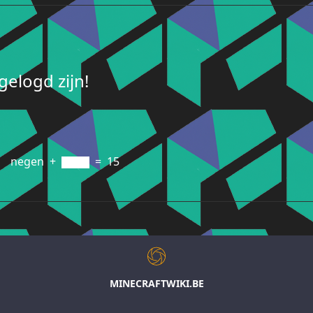
elogd zijn!
negen
+
=
15
MINECRAFTWIKI.BE