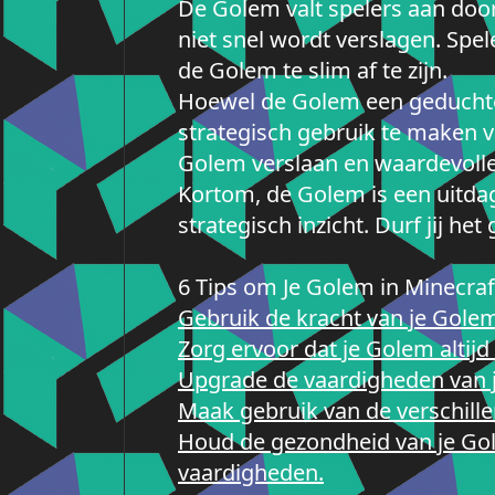
De Golem valt spelers aan door 
niet snel wordt verslagen. Sp
de Golem te slim af te zijn.
Hoewel de Golem een geduchte v
strategisch gebruik te maken v
Golem verslaan en waardevolle
Kortom, de Golem is een uitda
strategisch inzicht. Durf jij 
6 Tips om Je Golem in Minecra
Gebruik de kracht van je Golem
Zorg ervoor dat je Golem altijd
Upgrade de vaardigheden van 
Maak gebruik van de verschille
Houd de gezondheid van je Gol
vaardigheden.