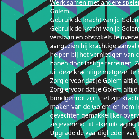
Werk samen met andere speler
Golem.
Gebruik de kracht van je Golem
Gebruik de kracht van je Golem
verslaan en obstakels te over
aangezien hij krachtige aanval
helpen bij het vernietigen va
banen door lastige terreinen.
uit deze krachtige metgezel te
Zorg ervoor dat je Golem altijd
Zorg ervoor dat je Golem altij
bondgenoot zijn met zijn krach
maken van de Golem en hem in d
gevechten gemakkelijker overw
zegevierend uit elke uitdaging
Upgrade de vaardigheden van 