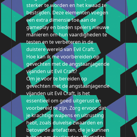
sterker te worden en het kwaad te
bestrijden. Deze elementen voegen
een extra dimensie toe aan de
gameplay en bieden spelers nieuwe
manieren om hun vaardigheden te
testen en te verbeteren in de
duistere wereld van Evil Craft.
Hoe kan ik me voorbereiden op
gevechten met de angstaanjagende
vijanden uit Evil Craft?
Om je voor te bereiden op
gevechten met de angstaanjagende
vijanden uit Evil Craft, is het
essentieel om goed uitgerust en
voorbereid te zijn. Zorg ervoor dat
je krachtige wapens en uitrusting
hebt, zoals duivelse zwaarden en
betoverde artefacten, die je kunnen