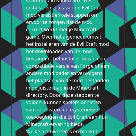
Craft mod in Minecraft?” Het
installatieproces van de Evil Craft
mod vereist enkele stappen om
ervoor te zorgen dat de mod
correct werkt met je Minecraft-
game. Over het algemeen omvat
het installeren van de Evil Craft mod
het downloaden van de mod-
bestanden, het installeren van een
compatibele versie van Forge of een
andere modloader en vervolgens
het plaatsen van de mod-bestanden
in de juiste map in de Minecraft-
directory. Door deze stappen te
volgen, kunnen spelers genieten
van de duistere en mysterieuze
toevoegingen die Evil Craft aan hun
Minecraft-ervaring biedt.
Welke nieuwe items en blokken