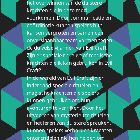
het overwinnen van de duistere
krachten die in deze mod
voorkomen. Door communicatie en
coördinatie kunnen spelers hun
kansen vergroten en samen een
onverslaanbaar team vormen tegen
de duivelse vijanden van Evil Craft.
Zijn er speciale rituelen of magische
krachten die ik kan gebruiken in Evil
Craft?
In de wereld van Evil Craft zijn er
inderdaad speciale rituelen en
magische krachten die spelers
kunnen gebruiken om hun
avonturen te verrijken. Door het
uitvoeren van mysterieuze rituelen
en het leren van duistere spreuken,
kunnen spelers verborgen krachten
ontgrendelen die hen helpen om