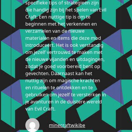
specifieke tips of strategieën zijn
die handig zijn bij het spelen van Evil
Craft. Een nuttige tip is om te
beginnen met het verkennen en
verzamelen van de nieuwe
materialen en items die deze mod
introduceert. Het is ook verstandig
om jezelf vertrouwd te maken met
de nieuwe vijanden en uitdagingen,
zodat je goed voorbereid bent op
gevechten. Daarnaast kan het
nuttig zijn om magische krachten
en rituelen te ontdekken en te
gebruiken om jezelf te versterken in
je avonturen in de duistere wereld
van Evil Craft.
minecraftwikibe