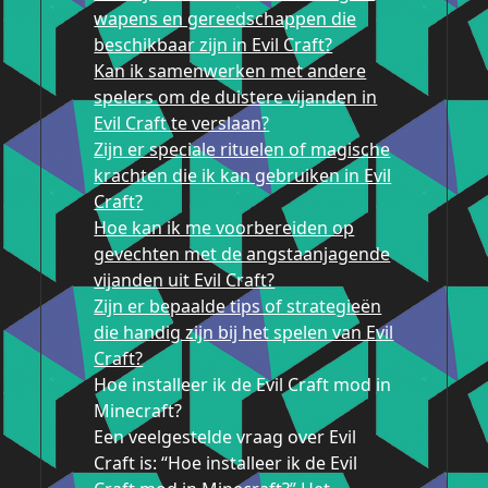
wapens en gereedschappen die
beschikbaar zijn in Evil Craft?
Kan ik samenwerken met andere
spelers om de duistere vijanden in
Evil Craft te verslaan?
Zijn er speciale rituelen of magische
krachten die ik kan gebruiken in Evil
Craft?
Hoe kan ik me voorbereiden op
gevechten met de angstaanjagende
vijanden uit Evil Craft?
Zijn er bepaalde tips of strategieën
die handig zijn bij het spelen van Evil
Craft?
Hoe installeer ik de Evil Craft mod in
Minecraft?
Een veelgestelde vraag over Evil
Craft is: “Hoe installeer ik de Evil