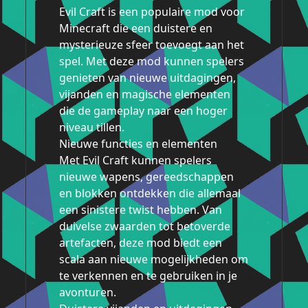
Evil Craft is een populaire mod voor
Minecraft die een duistere en
mysterieuze sfeer toevoegt aan het
spel. Met deze mod kunnen spelers
genieten van nieuwe uitdagingen,
vijanden en magische elementen
die de gameplay naar een hoger
niveau tillen.
Nieuwe functies en elementen
Met Evil Craft kunnen spelers
nieuwe wapens, gereedschappen
en blokken ontdekken die allemaal
een sinistere twist hebben. Van
duivelse zwaarden tot betoverde
artefacten, deze mod biedt een
scala aan nieuwe mogelijkheden om
te verkennen en te gebruiken in je
avonturen.