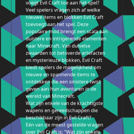
voegt Evil Craft toe aan het spel?
Veel spelers vragen zich af welke
nieuwe items en blokken Evil Craft
toevoegt aan het spel. Deze
populaire mod brengt een scala aan
duistere en intrigerende elementen
naar Minecraft. Van duivelse
zwaarden tot betoverde artefacten
en mysterieuze blokken, Evil Craft
biedt spelers de mogelijkheid om
nieuwe en spannende items te
ontdekken die een sinistere twist
geven aan hun avonturen in de
wereld van Minecraft.
Wat zijn enkele van de krachtigste
wapens en gereedschappen die
beschikbaar zijn in Evil Craft?
Eén van de meest gestelde vragen
over Evil Craft is: “Wat zijn enkele