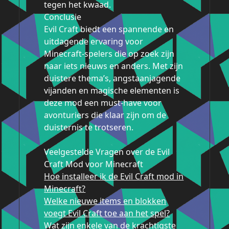
tegen het kwaad.
Conclusie
Evil Craft biedt een spannende en
uitdagende ervaring voor
Minecraft-spelers die op zoek zijn
naar iets nieuws en anders. Met zijn
duistere thema’s, angstaanjagende
vijanden en magische elementen is
deze mod een must-have voor
avonturiers die klaar zijn om de
duisternis te trotseren.
Veelgestelde Vragen over de Evil
Craft Mod voor Minecraft
Hoe installeer ik de Evil Craft mod in
Minecraft?
Welke nieuwe items en blokken
voegt Evil Craft toe aan het spel?
Wat zijn enkele van de krachtigste