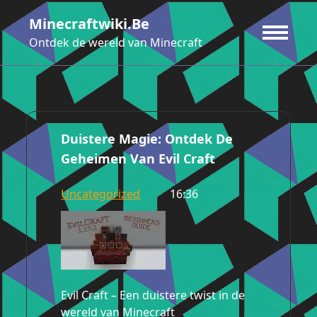
Ga
Minecraftwiki.be
naar
de
Ontdek de wereld van Minecraft
inhoud
Duistere Magie: Ontdek De
Geheimen Van Evil Craft
Uncategorized
16:36
Evil Craft – Een duistere twist in de
wereld van Minecraft