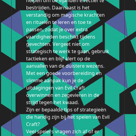
helpen om de vijanden effectief te
bestrijden. Daarnaast is het
verstandig om magische krachten
en rituelen te leren en toe te
passen, zodat je over extra
vaardigheden beschikt tijdens
gevechten. Vergeet niet om
strategisch te werk te gaan, gebruik
tactieken en blijf alert op de
aanvallen van de duistere wezens.
Met een goede voorbereiding en
slimme aanpak kun je de
uitdagingen van Evil Craft
overwinnen en zegevieren in de
strijd tegen het kwaad.
Zijn er bepaalde tips of strategieën
die handig zijn bij het spelen van Evil
Craft?
Veel spelers vragen zich af of er