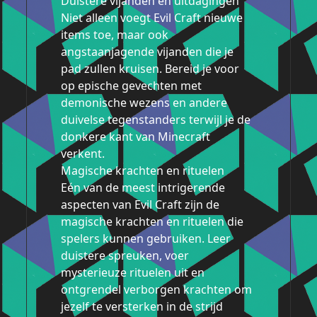
Duistere vijanden en uitdagingen
Niet alleen voegt Evil Craft nieuwe
items toe, maar ook
angstaanjagende vijanden die je
pad zullen kruisen. Bereid je voor
op epische gevechten met
demonische wezens en andere
duivelse tegenstanders terwijl je de
donkere kant van Minecraft
verkent.
Magische krachten en rituelen
Eén van de meest intrigerende
aspecten van Evil Craft zijn de
magische krachten en rituelen die
spelers kunnen gebruiken. Leer
duistere spreuken, voer
mysterieuze rituelen uit en
ontgrendel verborgen krachten om
jezelf te versterken in de strijd