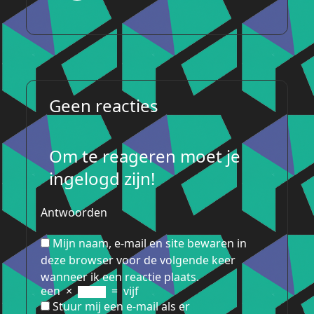
Geen reacties
Om te reageren moet je
ingelogd zijn!
Antwoorden
Mijn naam, e-mail en site bewaren in
deze browser voor de volgende keer
wanneer ik een reactie plaats.
een
×
=
vijf
Stuur mij een e-mail als er