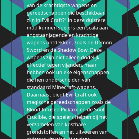
van de krachtigste wapens en
gereedschappen die beschikbaar
zijn in Evil Craft?” In deze duistere
mod kunnen spelers een scala aan
angstaanjagende en krachtige
wapens ontdekken, zoals de Demon
Sword en de Shadow Bow. Deze
wapens zijn niet alleen dodelijk
effectief tegen vijanden, maar
hebben ook unieke eigenschappen
die hen onderscheiden van
standaard Minecraft-wapens.
Daarnaast biedt Evil Craft ook
magische gereedschappen zoals de
Blood Infused Pickaxe en de Soul
Crucible, die spelers helpen bij het
verzamelen van kostbare
grondstoffen en het uitvoeren van