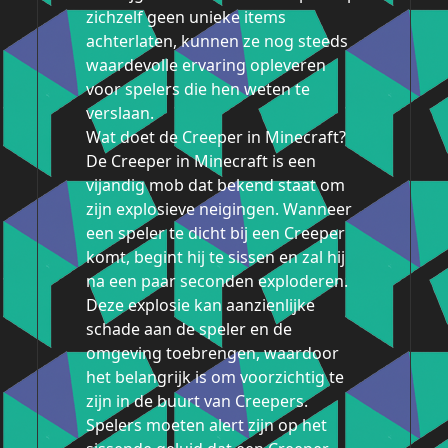
zichzelf geen unieke items
achterlaten, kunnen ze nog steeds
waardevolle ervaring opleveren
voor spelers die hen weten te
verslaan.
Wat doet de Creeper in Minecraft?
De Creeper in Minecraft is een
vijandig mob dat bekend staat om
zijn explosieve neigingen. Wanneer
een speler te dicht bij een Creeper
komt, begint hij te sissen en zal hij
na een paar seconden exploderen.
Deze explosie kan aanzienlijke
schade aan de speler en de
omgeving toebrengen, waardoor
het belangrijk is om voorzichtig te
zijn in de buurt van Creepers.
Spelers moeten alert zijn op het