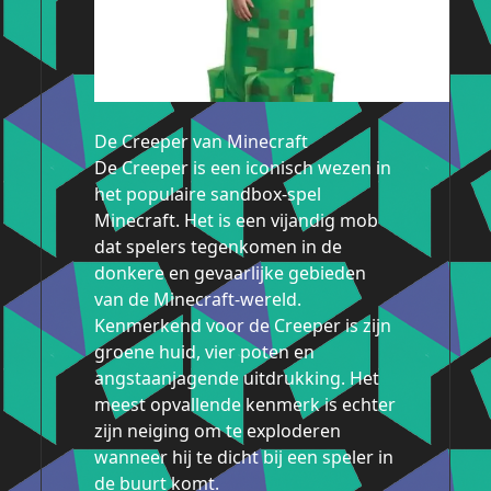
De Creeper van Minecraft
De Creeper is een iconisch wezen in
het populaire sandbox-spel
Minecraft. Het is een vijandig mob
dat spelers tegenkomen in de
donkere en gevaarlijke gebieden
van de Minecraft-wereld.
Kenmerkend voor de Creeper is zijn
groene huid, vier poten en
angstaanjagende uitdrukking. Het
meest opvallende kenmerk is echter
zijn neiging om te exploderen
wanneer hij te dicht bij een speler in
de buurt komt.