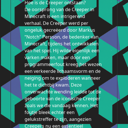
Hoe is de Creeper ontstaan?
De oorsprong van de Creeper in
Minecraft is een intrigerend
verhaal. De Creeper werd per
ongeluk gecreëerd door Markus
“Notch” Persson, de bedenker van
Minecraft, tijdens het ontwikkelen
van het spel. Hij wilde eigenlijk een
varken maken, maar door een
programmeerfout kreeg het wezen
een verkeerde lichaamsvorm en de
neiging om te exploderen wanneer
het te dichtbij kwam. Deze
onverwachte wending leidde tot de
geboorte van de iconische Creeper
zoals we die vandaag kennen. Het
foutje bleek echter een
gelukstreffer te zijn, aangezien
Creepers nu een essentieel