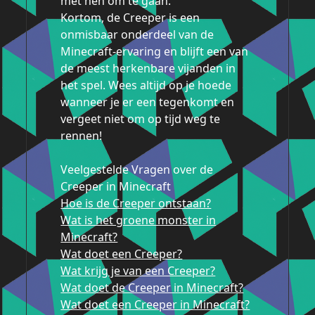
met hen om te gaan.
Kortom, de Creeper is een
onmisbaar onderdeel van de
Minecraft-ervaring en blijft een van
de meest herkenbare vijanden in
het spel. Wees altijd op je hoede
wanneer je er een tegenkomt en
vergeet niet om op tijd weg te
rennen!
Veelgestelde Vragen over de
Creeper in Minecraft
Hoe is de Creeper ontstaan?
Wat is het groene monster in
Minecraft?
Wat doet een Creeper?
Wat krijg je van een Creeper?
Wat doet de Creeper in Minecraft?
Wat doet een Creeper in Minecraft?