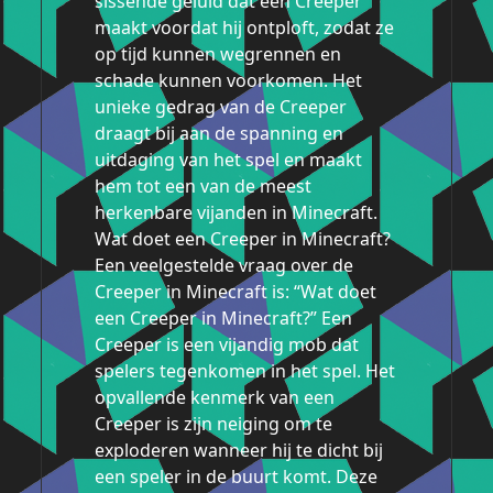
sissende geluid dat een Creeper
maakt voordat hij ontploft, zodat ze
op tijd kunnen wegrennen en
schade kunnen voorkomen. Het
unieke gedrag van de Creeper
draagt bij aan de spanning en
uitdaging van het spel en maakt
hem tot een van de meest
herkenbare vijanden in Minecraft.
Wat doet een Creeper in Minecraft?
Een veelgestelde vraag over de
Creeper in Minecraft is: “Wat doet
een Creeper in Minecraft?” Een
Creeper is een vijandig mob dat
spelers tegenkomen in het spel. Het
opvallende kenmerk van een
Creeper is zijn neiging om te
exploderen wanneer hij te dicht bij
een speler in de buurt komt. Deze