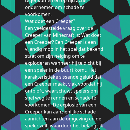
tegenkomen en op tijd actie
ondernemen om schade te
voorkomen.
Wat doet een Creeper?
Een veelgestelde vraag over de
Creeper van Minecraft is: Wat doet
een Creeper? Een Creeper is een
vijandig mob in het spel dat bekend
staat om zijn neiging om te
exploderen wanneer hij te dicht bij
een speler in de buurt komt. Het
karakteristieke sissende geluid dat
een Creeper maakt vlak voordat hij
ontploft, waarschuwt spelers om
snel weg te rennen en schade te
voorkomen. De explosie van een
Creeper kan aanzienlijke schade
aanrichten aan de omgeving en de
speler zelf, waardoor het belangrijk