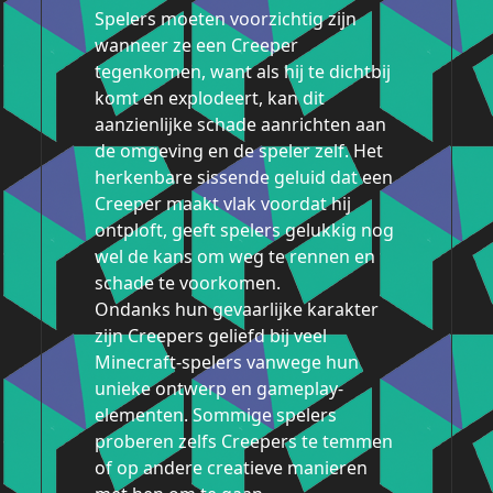
Spelers moeten voorzichtig zijn
wanneer ze een Creeper
tegenkomen, want als hij te dichtbij
komt en explodeert, kan dit
aanzienlijke schade aanrichten aan
de omgeving en de speler zelf. Het
herkenbare sissende geluid dat een
Creeper maakt vlak voordat hij
ontploft, geeft spelers gelukkig nog
wel de kans om weg te rennen en
schade te voorkomen.
Ondanks hun gevaarlijke karakter
zijn Creepers geliefd bij veel
Minecraft-spelers vanwege hun
unieke ontwerp en gameplay-
elementen. Sommige spelers
proberen zelfs Creepers te temmen
of op andere creatieve manieren