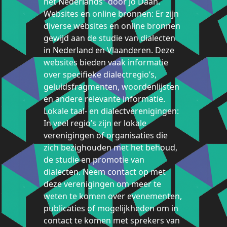
het Nederlands” door Jo Daan.
Websites en online bronnen: Er zijn
diverse websites en online bronnen
gewijd aan de studie van dialecten
in Nederland en Vlaanderen. Deze
websites bieden vaak informatie
over specifieke dialectregio’s,
geluidsfragmenten, woordenlijsten
en andere relevante informatie.
Lokale taal- en dialectverenigingen:
In veel regio’s zijn er lokale
verenigingen of organisaties die
zich bezighouden met het behoud,
de studie en promotie van
dialecten. Neem contact op met
deze verenigingen om meer te
weten te komen over evenementen,
publicaties of mogelijkheden om in
contact te komen met sprekers van