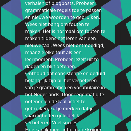
verhalen of blogposts. Probeer
grammaticale regels toe te passen
en nieuwe woorden te gebruiken.
Wees niet bang om fouten te
maken: Het is normaal om fouten te
maken tijdens het leren van een
nieuwe taal. Wees niet ontmoedigd,
maar zie elke fout als een
leermoment. Probeer jezelf uit te
dagen en blijf oefenen.
Onthoud dat consistentie en geduld
belangrijk zijn bij het verbeteren
van je grammatica en vocabulaire in
het Nederlands. Door regelmatig te
oefenen en de taal actief te
gebruiken, zul je merken dat je
vaardigheden geleidelijk
verbeteren. Veel succes!
Hoe kan ik meer informatie krijgen