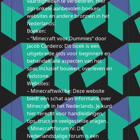
vaardigheden te verbeteren. Hier
zijn enkele aanbevolen boeken,
websites en andere bronnen in het
Nederlands:
Boeken:
– “Minecraft voor Dummies” door
Jacob Cordeiro: Dit boek is een
uitgebreide gids voor beginners en
behandelt alle aspecten van het
spel, inclusief bouwen, overleven en
redstone.
Websites:
– Minecraftwiki.be: Deze website
biedt een schat aan informatie over
Minecraft in het Nederlands. Je kunt
hier terecht voor handleidingen,
tips, trucs en veelgestelde vragen.
– Minecraftforum.nl: Dit
Nederlandstalige forum is een