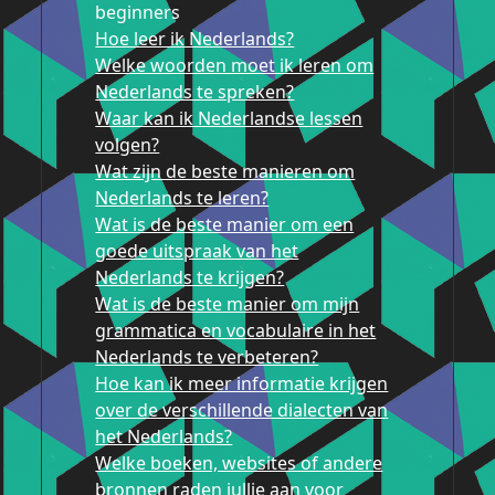
beginners
Hoe leer ik Nederlands?
Welke woorden moet ik leren om
Nederlands te spreken?
Waar kan ik Nederlandse lessen
volgen?
Wat zijn de beste manieren om
Nederlands te leren?
Wat is de beste manier om een
goede uitspraak van het
Nederlands te krijgen?
Wat is de beste manier om mijn
grammatica en vocabulaire in het
Nederlands te verbeteren?
Hoe kan ik meer informatie krijgen
over de verschillende dialecten van
het Nederlands?
Welke boeken, websites of andere
bronnen raden jullie aan voor