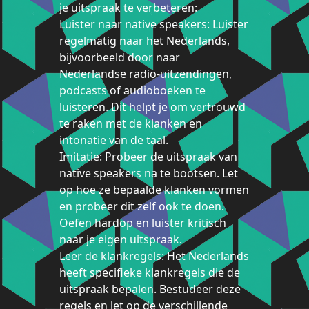
je uitspraak te verbeteren:
Luister naar native speakers: Luister
regelmatig naar het Nederlands,
bijvoorbeeld door naar
Nederlandse radio-uitzendingen,
podcasts of audioboeken te
luisteren. Dit helpt je om vertrouwd
te raken met de klanken en
intonatie van de taal.
Imitatie: Probeer de uitspraak van
native speakers na te bootsen. Let
op hoe ze bepaalde klanken vormen
en probeer dit zelf ook te doen.
Oefen hardop en luister kritisch
naar je eigen uitspraak.
Leer de klankregels: Het Nederlands
heeft specifieke klankregels die de
uitspraak bepalen. Bestudeer deze
regels en let op de verschillende