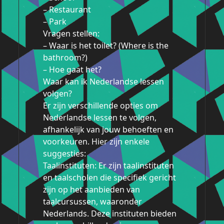
– Restaurant
– Park
Vragen stellen:
– Waar is het toilet? (Where is the
bathroom?)
– Hoe gaat het?
Waar kan ik Nederlandse lessen
volgen?
Er zijn verschillende opties om
Nederlandse lessen te volgen,
afhankelijk van jouw behoeften en
voorkeuren. Hier zijn enkele
suggesties:
Taalinstituten: Er zijn taalinstituten
en taalscholen die specifiek gericht
zijn op het aanbieden van
taalcursussen, waaronder
Nederlands. Deze instituten bieden