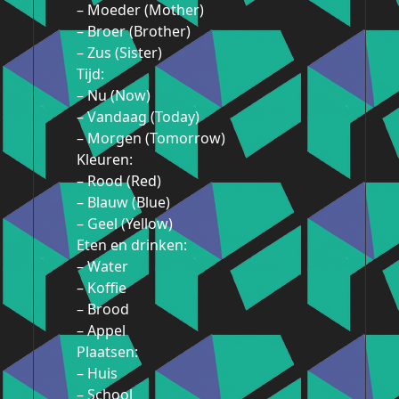
– Moeder (Mother)
– Broer (Brother)
– Zus (Sister)
Tijd:
– Nu (Now)
– Vandaag (Today)
– Morgen (Tomorrow)
Kleuren:
– Rood (Red)
– Blauw (Blue)
– Geel (Yellow)
Eten en drinken:
– Water
– Koffie
– Brood
– Appel
Plaatsen:
– Huis
– School