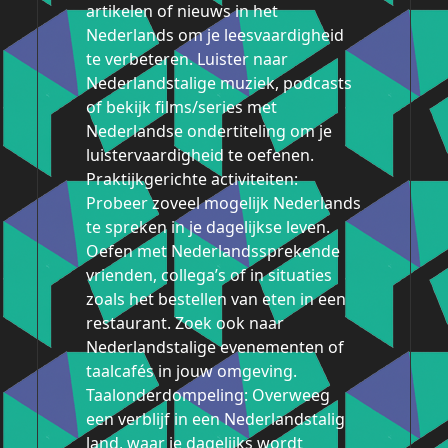
artikelen of nieuws in het
Nederlands om je leesvaardigheid
te verbeteren. Luister naar
Nederlandstalige muziek, podcasts
of bekijk films/series met
Nederlandse ondertiteling om je
luistervaardigheid te oefenen.
Praktijkgerichte activiteiten:
Probeer zoveel mogelijk Nederlands
te spreken in je dagelijkse leven.
Oefen met Nederlandssprekende
vrienden, collega’s of in situaties
zoals het bestellen van eten in een
restaurant. Zoek ook naar
Nederlandstalige evenementen of
taalcafés in jouw omgeving.
Taalonderdompeling: Overweeg
een verblijf in een Nederlandstalig
land, waar je dagelijks wordt