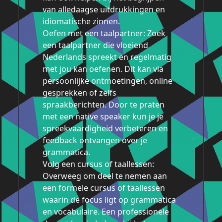
van alledaagse uitdrukkingen en
idiomatische zinnen.
Oefen met een taalpartner: Zoek
een taalpartner die vloeiend
Nederlands spreekt en regelmatig
met jou kan oefenen. Dit kan via
persoonlijke ontmoetingen, online
gesprekken of zelfs
spraakberichten. Door te praten
met een native speaker kun je je
spreekvaardigheid verbeteren en
feedback ontvangen over je
grammatica.
Volg een cursus of taallessen:
Overweeg om deel te nemen aan
een formele cursus of taallessen
waarin de focus ligt op grammatica
en vocabulaire. Een professionele