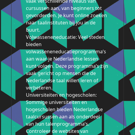
vaak verschillende niveaus van
cursussen aan, van beginners tot
gevorderden. Je kunt online zoeken
naar taalinstituten bij jou in de
buurt.
Volwasseneneducatie: Veel steden
bieden
volwasseneneducatieprogramma’s
aan waar je Nederlandse lessen
kunt volgen. Deze programma’s zijn
vaak gericht op mensen die de
Nederlandse taal willen leren of
verbeteren.
Universiteiten en hogescholen:
Sommige universiteiten en
hogescholen bieden Nederlandse
taalcursussen aan als onderdeel
van hun talenprogramma’s.
Controleer de websites van