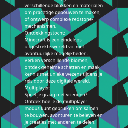
verschillende blokken en materialen
om prachtige gebouwen te maken,
of ontwerp complexe redstone-
mechanismen.
Ontdekkingstocht:
Minecraft is een eindeloos
uitgestrekte wereld vol met
avontuurlijke mogelijkheden.
Verken verschillende biomen,
ontdek geheime schatten en maak
kennis met unieke wezens tijdens je
reis door deze digitale wereld.
Multiplayer:
Speel je graag met vrienden?
Ontdek hoe je de multiplayer-
modus kunt gebruiken om samen
te bouwen, avonturen te beleven en
je creaties met anderen te delen.