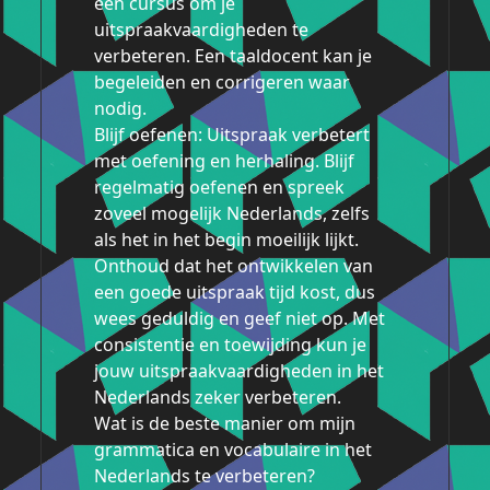
een cursus om je
uitspraakvaardigheden te
verbeteren. Een taaldocent kan je
begeleiden en corrigeren waar
nodig.
Blijf oefenen: Uitspraak verbetert
met oefening en herhaling. Blijf
regelmatig oefenen en spreek
zoveel mogelijk Nederlands, zelfs
als het in het begin moeilijk lijkt.
Onthoud dat het ontwikkelen van
een goede uitspraak tijd kost, dus
wees geduldig en geef niet op. Met
consistentie en toewijding kun je
jouw uitspraakvaardigheden in het
Nederlands zeker verbeteren.
Wat is de beste manier om mijn
grammatica en vocabulaire in het
Nederlands te verbeteren?