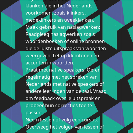
klanken die in het Nederlands
voorkomen, zoals klinkers,
medeklinkers en tweeklanken.
Maak gebruik van naslagwerken:
Raadpleeg naslagwerken zoals
woordenboeken of online bronnen
die de juiste uitspraak van woorden
weergeven. Let op klemtonen en
accenten in woorden.
Praat met native speakers: Oefen
regelmatig met het spreken van
Nederlands met native speakers of
andere leerlingen van de taal. Vraag
om feedback over je uitspraak en
probeer hun correcties toe te
passen.
Neem lessen of volg een cursus:
Overweeg het volgen van lessen of