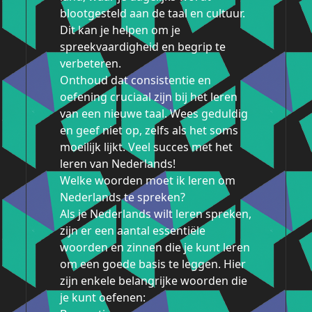
blootgesteld aan de taal en cultuur.
Dit kan je helpen om je
spreekvaardigheid en begrip te
verbeteren.
Onthoud dat consistentie en
oefening cruciaal zijn bij het leren
van een nieuwe taal. Wees geduldig
en geef niet op, zelfs als het soms
moeilijk lijkt. Veel succes met het
leren van Nederlands!
Welke woorden moet ik leren om
Nederlands te spreken?
Als je Nederlands wilt leren spreken,
zijn er een aantal essentiële
woorden en zinnen die je kunt leren
om een goede basis te leggen. Hier
zijn enkele belangrijke woorden die
je kunt oefenen: