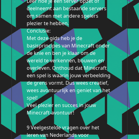
Leer hoe je een server opzet of
deelneemt aan bestaande servers
om samen met andere spelers
plezier te hebben.
Conclusie:
Met deze gids heb je de
basisprincipes van Minecraft onder
de knie en ben je klaar om de
wereld te verkennen, bouwen en
overleven. Onthoud dat Minecraft
een spel is waarin jouw verbeelding
de grens vormt. Dus wees creatief,
wees avontuurlijk en geniet van het
spel!
Veel plezier en succes in jouw
Minecraft-avontuur!
9 Veelgestelde vragen over het
leren van Nederlands voor