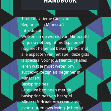
Titel: De Ultieme Gids voor
Beginners in Minecraft
Introductie:
Welkom in de wereld van Minecraft!
Of je nu net begint met spelen of
nog niet helemaal bekend bent met
alle aspecten van het spel, deze gids
is speciaal voor jou. Hier zul je alles
leren wat je moet weten om
succesvol te zijn als beginner in
Minecraft.
Basisprincipes:
Laten we beginnen met de
basisprincipes van het spel.
Minecraft draait om creativiteit,
avontuur en overleving. Je begint