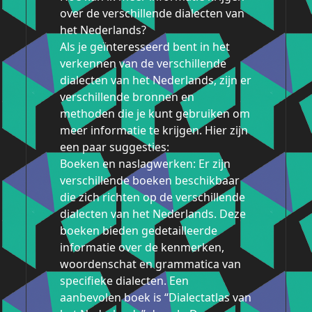
over de verschillende dialecten van
het Nederlands?
Als je geïnteresseerd bent in het
verkennen van de verschillende
dialecten van het Nederlands, zijn er
verschillende bronnen en
methoden die je kunt gebruiken om
meer informatie te krijgen. Hier zijn
een paar suggesties:
Boeken en naslagwerken: Er zijn
verschillende boeken beschikbaar
die zich richten op de verschillende
dialecten van het Nederlands. Deze
boeken bieden gedetailleerde
informatie over de kenmerken,
woordenschat en grammatica van
specifieke dialecten. Een
aanbevolen boek is “Dialectatlas van