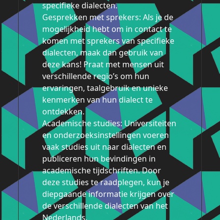
specifieke dialecten.
Gesprekken met sprekers: Als je de
mogelijkheid hebt om in contact te
komen met sprekers van specifieke
dialecten, maak dan gebruik van
deze kans! Praat met mensen uit
verschillende regio’s om hun
ervaringen, taalgebruik en unieke
kenmerken van hun dialect te
ontdekken.
Academische studies: Universiteiten
en onderzoeksinstellingen voeren
vaak studies uit naar dialecten en
publiceren hun bevindingen in
academische tijdschriften. Door
deze studies te raadplegen, kun je
diepgaande informatie krijgen over
de verschillende dialecten van het
Nederlands.