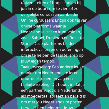
universiteiten of hogescholen bij
jou in de buurt om te zien of ze
dergelijke cursussen aanbieden.
Online cursussen: Er zijn ook tal van
online platforms waar je
Nederlandse lessen kunt volgen,
zoals Babbel, Duolingo en Rosetta
Stone. Deze platforms bieden
interactieve lessen en oefeningen
om je te helpen de taal te leren op
jouw eigen tempo.
Taaluitwisseling: Een andere leuke
manier om Nederlands te leren is
door deel te nemen aan een
taaluitwisseling. Dit houdt in dat je
een partner vindt die Nederlands
als moedertaal spreekt en bereid is
om met jou Nederlands te praten,
terwijl jij hen helpt met jouw