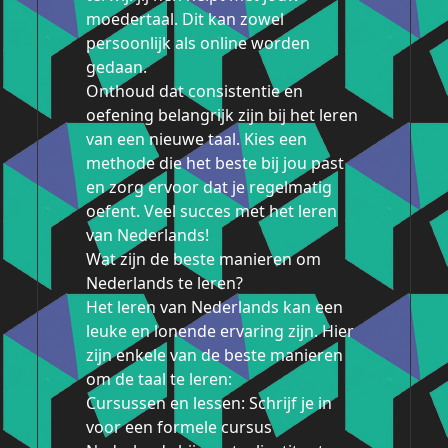
moedertaal. Dit kan zowel
persoonlijk als online worden
gedaan.
Onthoud dat consistentie en
oefening belangrijk zijn bij het leren
van een nieuwe taal. Kies een
methode die het beste bij jou past
en zorg ervoor dat je regelmatig
oefent. Veel succes met het leren
van Nederlands!
Wat zijn de beste manieren om
Nederlands te leren?
Het leren van Nederlands kan een
leuke en lonende ervaring zijn. Hier
zijn enkele van de beste manieren
om de taal te leren:
Cursussen en lessen: Schrijf je in
voor een formele cursus