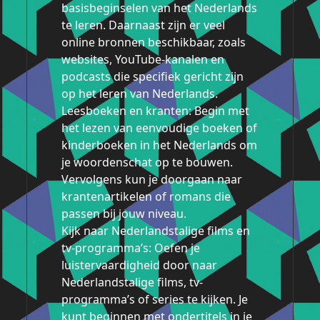
basisbeginselen van het Nederlands
te leren. Daarnaast zijn er veel
online bronnen beschikbaar, zoals
websites, YouTube-kanalen en
podcasts die specifiek gericht zijn
op het leren van Nederlands.
Leesboeken en kranten: Begin met
het lezen van eenvoudige boeken of
kinderboeken in het Nederlands om
je woordenschat op te bouwen.
Vervolgens kun je doorgaan naar
krantenartikelen of romans die
passen bij jouw niveau.
Kijk naar Nederlandstalige films en
tv-programma’s: Oefen je
luistervaardigheid door naar
Nederlandstalige films, tv-
programma’s of series te kijken. Je
kunt beginnen met ondertitels in je