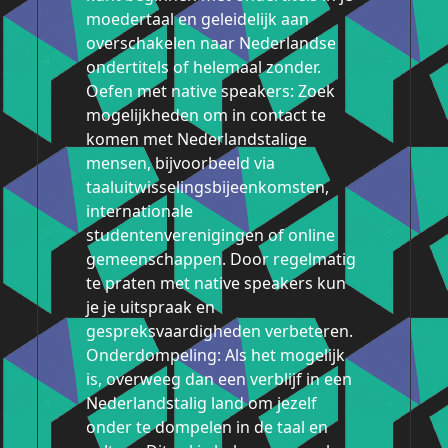
moedertaal en geleidelijk aan
overschakelen naar Nederlandse
ondertitels of helemaal zonder.
Oefen met native speakers: Zoek
mogelijkheden om in contact te
komen met Nederlandstalige
mensen, bijvoorbeeld via
taaluitwisselingsbijeenkomsten,
internationale
studentenverenigingen of online
gemeenschappen. Door regelmatig
te praten met native speakers kun
je je uitspraak en
gespreksvaardigheden verbeteren.
Onderdompeling: Als het mogelijk
is, overweeg dan een verblijf in een
Nederlandstalig land om jezelf
onder te dompelen in de taal en