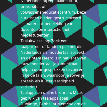
Nederlands bij een taalinstituut,
universiteit of
volwasseneneducatiecentrum. Deze
cursussen bieden gestructureerd
lesmateriaal, begeleiding van
docenten en interactie met
medestudenten.
Taaluitwisseling: Zoek een
taalpartner of tandem-partner die
Nederlands als moedertaal spreekt
en geïnteresseerd is in het leren van
jouw moedertaal. Je kunt elkaar
helpen door gesprekken te voeren
in beide talen, waardoor je zowel je
spreek- als luistervaardigheid
verbetert.
Taalapps en online bronnen: Maak
gebruik van taalapps zoals
Duolingo, Babbel of Memrise om de