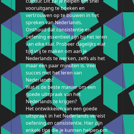
cultuur. Dit zal je helpen om snel
vooruitgang te boeken en
vertrouwen op te bouwen in het
spreken van Nederlands.
Onthoud dat consistentie en
oefening essentieel zijn bij het leren
van elke taal. Probeer dagelijks wat
tijd vrij te maken om aan je
Nederlands te werken, zelfs als het
maar een paar minuten is. Veel
succes met het leren van
Nederlands!
Wat is de beste manier om een
goede uitspraak van het
Nederlands te krijgen?
Het ontwikkelen van een goede
uitspraak in het Nederlands vereist
oefening en consistentie. Hier zijn
enkele tips die je kunnen helpen om