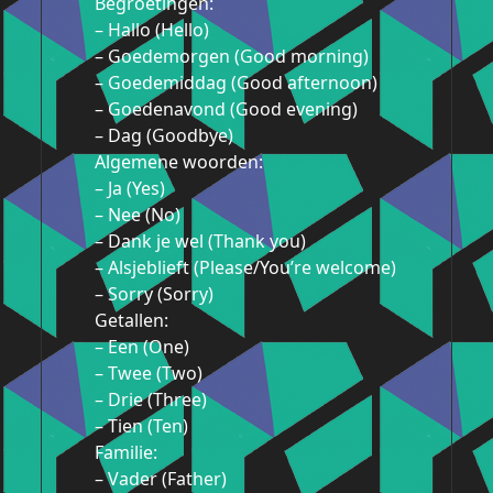
Begroetingen:
– Hallo (Hello)
– Goedemorgen (Good morning)
– Goedemiddag (Good afternoon)
– Goedenavond (Good evening)
– Dag (Goodbye)
Algemene woorden:
– Ja (Yes)
– Nee (No)
– Dank je wel (Thank you)
– Alsjeblieft (Please/You’re welcome)
– Sorry (Sorry)
Getallen:
– Een (One)
– Twee (Two)
– Drie (Three)
– Tien (Ten)
Familie:
– Vader (Father)