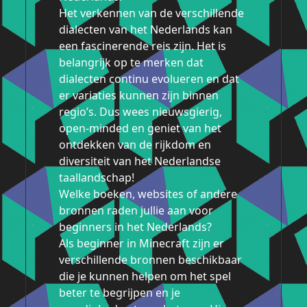
Het verkennen van de verschillende
dialecten van het Nederlands kan
een fascinerende reis zijn. Het is
belangrijk op te merken dat
dialecten continu evolueren en dat
er variaties kunnen zijn binnen
regio’s. Dus wees nieuwsgierig,
open-minded en geniet van het
ontdekken van de rijkdom en
diversiteit van het Nederlandse
taallandschap!
Welke boeken, websites of andere
bronnen raden jullie aan voor
beginners in het Nederlands?
Als beginner in Minecraft zijn er
verschillende bronnen beschikbaar
die je kunnen helpen om het spel
beter te begrijpen en je