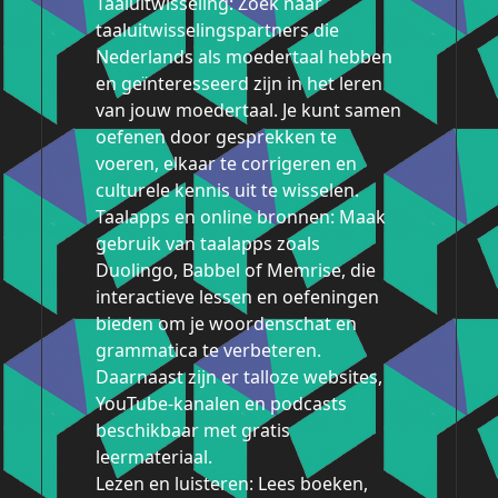
Taaluitwisseling: Zoek naar
taaluitwisselingspartners die
Nederlands als moedertaal hebben
en geïnteresseerd zijn in het leren
van jouw moedertaal. Je kunt samen
oefenen door gesprekken te
voeren, elkaar te corrigeren en
culturele kennis uit te wisselen.
Taalapps en online bronnen: Maak
gebruik van taalapps zoals
Duolingo, Babbel of Memrise, die
interactieve lessen en oefeningen
bieden om je woordenschat en
grammatica te verbeteren.
Daarnaast zijn er talloze websites,
YouTube-kanalen en podcasts
beschikbaar met gratis
leermateriaal.
Lezen en luisteren: Lees boeken,