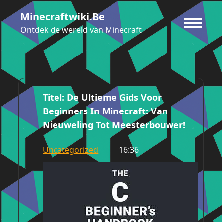
Ga
Minecraftwiki.be
naar
de
Ontdek de wereld van Minecraft
inhoud
Titel: De Ultieme Gids Voor
Beginners In Minecraft: Van
Nieuweling Tot Meesterbouwer!
Uncategorized
16:36