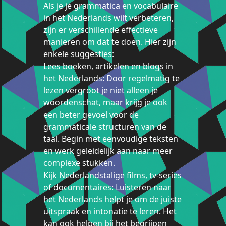
Als je je grammatica en vocabulaire
in het Nederlands wilt verbeteren,
zijn er verschillende effectieve
manieren om dat te doen. Hier zijn
enkele suggesties:
Lees boeken, artikelen en blogs in
het Nederlands: Door regelmatig te
lezen vergroot je niet alleen je
woordenschat, maar krijg je ook
een beter gevoel voor de
grammaticale structuren van de
taal. Begin met eenvoudige teksten
en werk geleidelijk aan naar meer
complexe stukken.
Kijk Nederlandstalige films, tv-series
of documentaires: Luisteren naar
het Nederlands helpt je om de juiste
uitspraak en intonatie te leren. Het
kan ook helpen bij het begrijpen