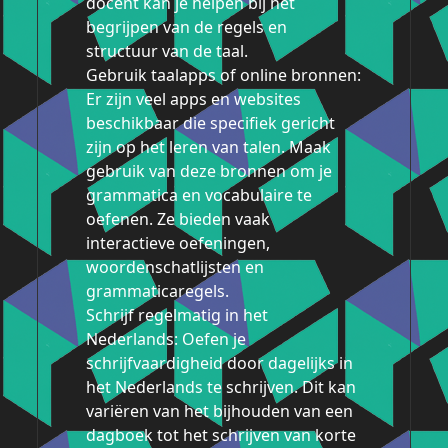
docent kan je helpen bij het
begrijpen van de regels en
structuur van de taal.
Gebruik taalapps of online bronnen:
Er zijn veel apps en websites
beschikbaar die specifiek gericht
zijn op het leren van talen. Maak
gebruik van deze bronnen om je
grammatica en vocabulaire te
oefenen. Ze bieden vaak
interactieve oefeningen,
woordenschatlijsten en
grammaticaregels.
Schrijf regelmatig in het
Nederlands: Oefen je
schrijfvaardigheid door dagelijks in
het Nederlands te schrijven. Dit kan
variëren van het bijhouden van een
dagboek tot het schrijven van korte