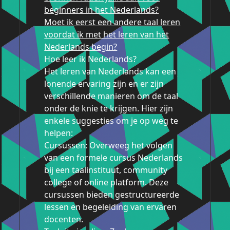
beginners in het Nederlands?
Moet ik eerst een andere taal leren
voordat ik met het leren van het
Nederlands begin?
Hoe leer ik Nederlands?
Het leren van Nederlands kan een
lonende ervaring zijn en er zijn
verschillende manieren om de taal
onder de knie te krijgen. Hier zijn
enkele suggesties om je op weg te
helpen:
Cursussen: Overweeg het volgen
van een formele cursus Nederlands
bij een taalinstituut, community
college of online platform. Deze
cursussen bieden gestructureerde
lessen en begeleiding van ervaren
docenten.