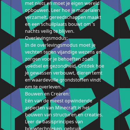
met niets en moet je eigen wereld
opbouwen. Leer hoe je materialen
verzamelt, gereedschappen maakt
en een schuilplaats bouwt om ’s
nachts veilig te blijven.
Overlevingsmodus:
In de overlevingsmodus moet je
vechten tegen vijandige wezens en
zorgen voor je behoeften zoals
voedsel en gezondheid. Ontdek hoe
je gewassen verbouwt, dieren temt
en waardevolle grondstoffen vindt
om te overleven.
Bouwen en Creëren:
Eén van de meest opwindende
aspecten van Minecraft is het
bouwen van structuren en creaties.
Leer de basisprincipes van
bouwtechnieken, gebruik