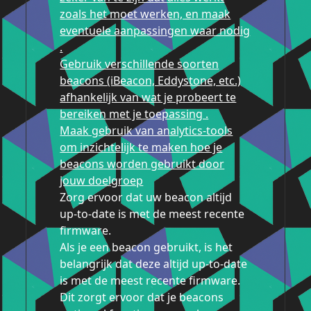
zoals het moet werken, en maak
eventuele aanpassingen waar nodig
.
Gebruik verschillende soorten
beacons (iBeacon, Eddystone, etc.)
afhankelijk van wat je probeert te
bereiken met je toepassing .
Maak gebruik van analytics-tools
om inzichtelijk te maken hoe je
beacons worden gebruikt door
jouw doelgroep
Zorg ervoor dat uw beacon altijd
up-to-date is met de meest recente
firmware.
Als je een beacon gebruikt, is het
belangrijk dat deze altijd up-to-date
is met de meest recente firmware.
Dit zorgt ervoor dat je beacons