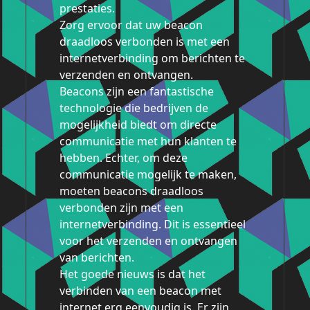
prestaties.
Zorg ervoor dat uw beacon
draadloos verbonden is met een
internetverbinding om berichten te
verzenden en ontvangen.
Beacons zijn een fantastische
technologie die bedrijven de
mogelijkheid biedt om directe
communicatie met hun klanten te
hebben. Echter, om deze
communicatie mogelijk te maken,
moeten beacons draadloos
verbonden zijn met een
internetverbinding. Dit is essentieel
voor het verzenden en ontvangen
van berichten.
Het goede nieuws is dat het
verbinden van een beacon met
internet erg eenvoudig is. Er zijn