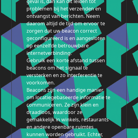
geval is, dan kan dit leiden tot
problemen bij het verzenden en
ontvangst van berichten. Neem
daarom altijd de tijd om ervoor te
zorgen dat uw beacon correct
geconfigureerd is en aangesloten
op eenzelfde betrouwbare
internetverbinding.
Gebruik een korte afstand tussen
beacons om het signaal te
versterken en zo interferentie te
voorkomen.
Beacons zijn een handige manier
om locatiegebaseerde informatie te
communiceren. Ze zijn klein en
draadloos, waardoor ze
gemakkelijk in winkels, restaurants
en andere openbare ruimtes
kunnen worden gebruikt. Echter,