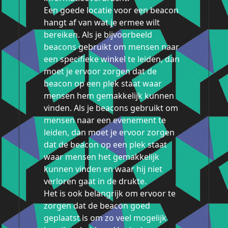
Een goede locatie voor een beacon
hangt af van wat je ermee wilt
bereiken. Als je bijvoorbeeld
beacons gebruikt om mensen naar
een specifieke winkel te leiden, dan
moet je ervoor zorgen dat de
beacon op een plek staat waar
mensen hem gemakkelijk kunnen
vinden. Als je beacons gebruikt om
mensen naar een evenement te
leiden, dan moet je ervoor zorgen
dat de beacon op een plek staat
waar mensen het gemakkelijk
kunnen vinden en waar hij niet
verloren gaat in de drukte.
Het is ook belangrijk om ervoor te
zorgen dat de beacon goed
geplaatst is om zo veel mogelijk