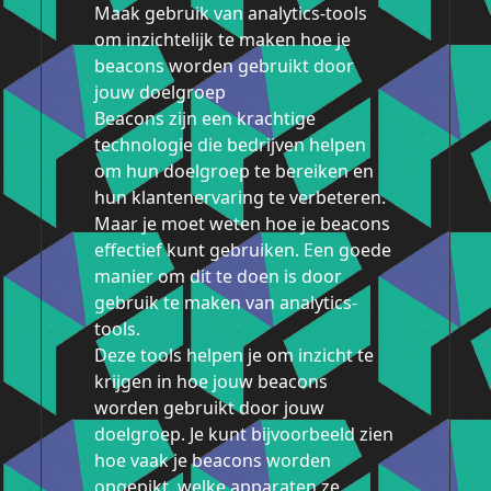
Maak gebruik van analytics-tools
om inzichtelijk te maken hoe je
beacons worden gebruikt door
jouw doelgroep
Beacons zijn een krachtige
technologie die bedrijven helpen
om hun doelgroep te bereiken en
hun klantenervaring te verbeteren.
Maar je moet weten hoe je beacons
effectief kunt gebruiken. Een goede
manier om dit te doen is door
gebruik te maken van analytics-
tools.
Deze tools helpen je om inzicht te
krijgen in hoe jouw beacons
worden gebruikt door jouw
doelgroep. Je kunt bijvoorbeeld zien
hoe vaak je beacons worden
opgepikt, welke apparaten ze