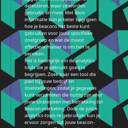
detecteren, waar ze worden
gebruikt, en meer. Met deze
informatie kun je beter begrijpen
hoe je beacons het beste kunt
gebruiken voor jouw specifieke
doelgroep en wat de meest
effectieve manier is om hen te
bereiken.
Het is belangrijk om de analytics-
tools die je gebruikt goed te
begrijpen. Zoek naar een tool die
past bij jouw bedrijf en
doelstellingen, zodat je gegevens
kunt verzamelen die nuttig zijn voor
jouw strategieën met betrekking tot
beacon-marketing. Door de juiste
analytics-tools te gebruiken, kun je
ervoor zorgen dat jouw beacon-