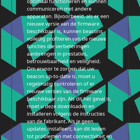
optimaal functioneren en kunnen
communiceren met andere
apparaten. Bijvoorbeeld, als er een
nieuwe versie van de firmware
beschikbaar is, kunnen beacons
volledig profiteren van de nieuwe
functies die verbeteringen
aanbrengen in prestaties,
betrouwbaarheid en veiligheid.
Om ervoor te zorgen dat uw
beacon up-to-date is, moet u
regelmatig controleren of er
nieuwe versies van de firmware
beschikbaar zijn. Als dit het geval is,
moet u deze downloaden en
installeren volgens de instructies
van de fabrikant. Als je geen
updates installeert, kan dit leiden
tot problemen met connectiviteit en