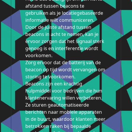
afstand tussen beacons te
gebruiken als je locatiegebaseerde
informatie wilt communiceren.
Door de juiste afstand tussen
beacons in acht te nemen, kan je
ervoor zorgen dat het signaal sterk
genoeg is en interferentie wordt
voorkomen.
Zorg ervoor dat de batterij van de
beacon op tijd wordt vervangen om
storing te voorkomen.
Beacons zijn een krachtig
hulpmiddel voor bedrijven die hun
klantenervaring willen verbeteren.
Ze sturen geautomatiseerde
berichten naar mobiele apparaten
in de buurt, waardoor klanten meer
betrokken raken bij bepaalde