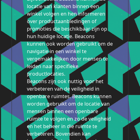
locatie van klanten binnen een
winkel volgen en hen informeren
over productaanbiedingen of
promoties die beschikbaar zijn op
hun huidige locatie. Beacons
kunnen ook worden gebruikt om de
navigatie in een winkel te
vergemakkelijken door mensen te
leiden naar specifieke
productlocaties.
Beacons zijn ook nuttig voor het
verbeteren van de veiligheid in
openbare ruimtes. Beacons kunnen
worden gebruikt om de locatie van
mensen binnen een openbare
ruimte te volgen en zo de veiligheid
en het beheer in die ruimte te
verbeteren. Bovendien kan