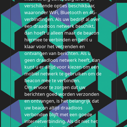
verschillende opties beschikbaar,
waaronder WiFi, Bluetooth en 4G-
verbindingen. Als uw bedrijf al over
een draadloos netwerk beschikt,
dan hoeft u alleen maar de beacon
hiermee te verbinden en bent u
klaar voor het verzenden en
ontvangen van berichten. Als u
geen draadloos netwerk heeft, dan
kunt u er altijd voor kiezen om een
mobiel netwerk te gebruiken om de
beacon mee te verbinden.
Om ervoor te zorgen dat uw
berichten goed worden verzonden
en ontvangen, is het belangrijk dat
uw beacon altijd draadloos
verbonden blijft met een goede
internetverbinding. Als dit niet het