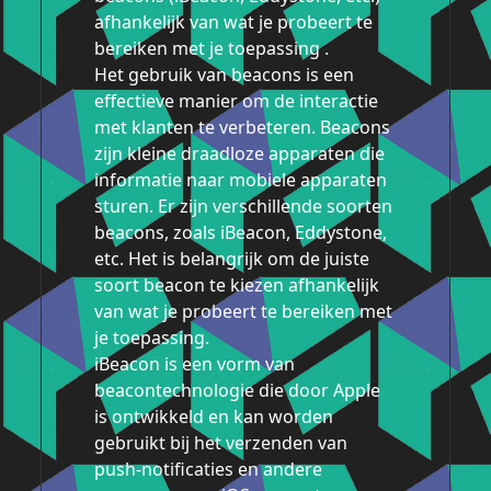
afhankelijk van wat je probeert te
bereiken met je toepassing .
Het gebruik van beacons is een
effectieve manier om de interactie
met klanten te verbeteren. Beacons
zijn kleine draadloze apparaten die
informatie naar mobiele apparaten
sturen. Er zijn verschillende soorten
beacons, zoals iBeacon, Eddystone,
etc. Het is belangrijk om de juiste
soort beacon te kiezen afhankelijk
van wat je probeert te bereiken met
je toepassing.
iBeacon is een vorm van
beacontechnologie die door Apple
is ontwikkeld en kan worden
gebruikt bij het verzenden van
push-notificaties en andere