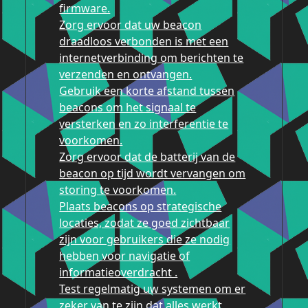
firmware.
Zorg ervoor dat uw beacon
draadloos verbonden is met een
internetverbinding om berichten te
verzenden en ontvangen.
Gebruik een korte afstand tussen
beacons om het signaal te
versterken en zo interferentie te
voorkomen.
Zorg ervoor dat de batterij van de
beacon op tijd wordt vervangen om
storing te voorkomen.
Plaats beacons op strategische
locaties, zodat ze goed zichtbaar
zijn voor gebruikers die ze nodig
hebben voor navigatie of
informatieoverdracht .
Test regelmatig uw systemen om er
zeker van te zijn dat alles werkt