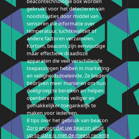
beacontechnologie ook worden
gebruikt voor het detecteren van
noodsituaties door middel van
sensoren die informatie over
temperatuur, luchtkwaliteit of
andere factoren verzamelen.
Kortom, beacons zijn eenvoudige
maar effectieve draadloze
apparaten die veel verschillende
toepassingen hebben in marketing-
en veiligheidsdoeleinde. Ze bieden
bedrijven meer manieren om hun
doelgroep te bereiken en helpen
openbare ruimtes veiliger en
gemakkelijker toegankelijk te
maken voor iedereen.
8 tips over het gebruik van beacon
Zorg ervoor dat uw beacon altijd
up-to-date is met de meest recente