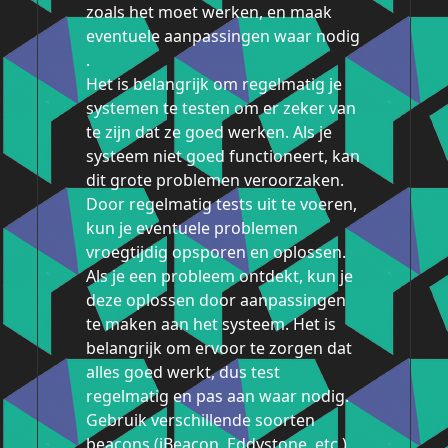
zoals het moet werken, en maak
eventuele aanpassingen waar nodig
.
Het is belangrijk om regelmatig je
systemen te testen om er zeker van
te zijn dat ze goed werken. Als je
systeem niet goed functioneert, kan
dit grote problemen veroorzaken.
Door regelmatig tests uit te voeren,
kun je eventuele problemen
vroegtijdig opsporen en oplossen.
Als je een probleem ontdekt, kun je
deze oplossen door aanpassingen
te maken aan het systeem. Het is
belangrijk om ervoor te zorgen dat
alles goed werkt, dus test
regelmatig en pas aan waar nodig.
Gebruik verschillende soorten
beacons (iBeacon, Eddystone, etc.)