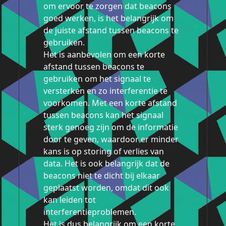
om ervoor te zorgen dat beacons
goed werken, is het belangrijk om
de juiste afstand tussen beacons te
gebruiken.
Het is aanbevolen om een korte
afstand tussen beacons te
gebruiken om het signaal te
versterken en zo interferentie te
voorkomen. Met een korte afstand
tussen beacons kan het signaal
sterk genoeg zijn om de informatie
door te geven, waardoor er minder
kans is op storing of verlies van
data. Het is ook belangrijk dat de
beacons niet te dicht bij elkaar
geplaatst worden, omdat dit ook
kan leiden tot
interferentieproblemen.
Het is dus belangrijk om een korte