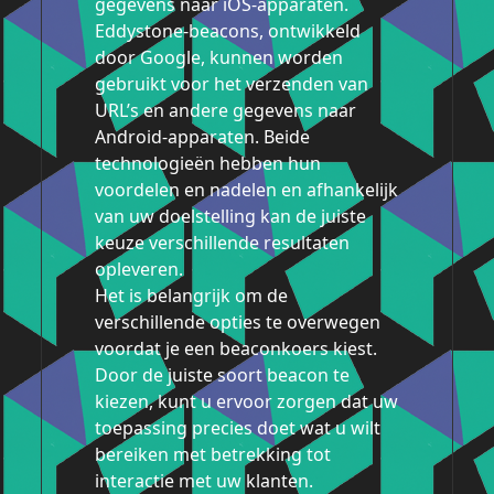
gegevens naar iOS-apparaten.
Eddystone-beacons, ontwikkeld
door Google, kunnen worden
gebruikt voor het verzenden van
URL’s en andere gegevens naar
Android-apparaten. Beide
technologieën hebben hun
voordelen en nadelen en afhankelijk
van uw doelstelling kan de juiste
keuze verschillende resultaten
opleveren.
Het is belangrijk om de
verschillende opties te overwegen
voordat je een beaconkoers kiest.
Door de juiste soort beacon te
kiezen, kunt u ervoor zorgen dat uw
toepassing precies doet wat u wilt
bereiken met betrekking tot
interactie met uw klanten.