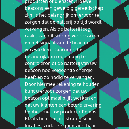
producten of diensten. Hoewel
beacons een geweldig gereedschap
zijn, is het belangrijk om ervoor te
zorgen dat de batterij op tijd wordt
vervangen. Als de batterij leeg
raakt, kan dit storing veroorzaken
en het signaal van de beacon
verzwakken. Daarom is het
belangrijk om regelmatig te
controleren of de batterij van uw
beacon nog voldoende energie
heeft en zo nodig te vervangen.
Door hiermee rekening te houden,
kunt u ervoor zorgen dat uw
beacon optimaal blijft werken en
dat uw klanten een betere ervaring
hebben met uw product of dienst.
Plaats beacons op strategische
locaties, zodat ze goed zichtbaar