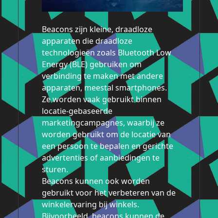
Beacons zijn kleine, draadloze
apparaten die draadloze
technologieën zoals Bluetooth Low
Energy (BLE) gebruiken om
verbinding te maken met andere
apparaten, meestal smartphones.
Ze worden vaak gebruikt binnen
locatie-gebaseerde
marketingcampagnes, waarbij ze
worden gebruikt om de locatie van
een persoon te bepalen en gerichte
advertenties of aanbiedingen te
sturen.
Beacons kunnen ook worden
gebruikt voor het verbeteren van de
winkelervaring bij winkels.
Bijvoorbeeld, beacons kunnen de