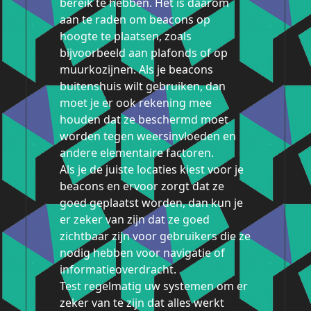
bereik te hebben. Het is daarom
aan te raden om beacons op
hoogte te plaatsen, zoals
bijvoorbeeld aan plafonds of op
muurkozijnen. Als je beacons
buitenshuis wilt gebruiken, dan
moet je er ook rekening mee
houden dat ze beschermd moet
worden tegen weersinvloeden en
andere elementaire factoren.
Als je de juiste locaties kiest voor je
beacons en ervoor zorgt dat ze
goed geplaatst worden, dan kun je
er zeker van zijn dat ze goed
zichtbaar zijn voor gebruikers die ze
nodig hebben voor navigatie of
informatieoverdracht.
Test regelmatig uw systemen om er
zeker van te zijn dat alles werkt