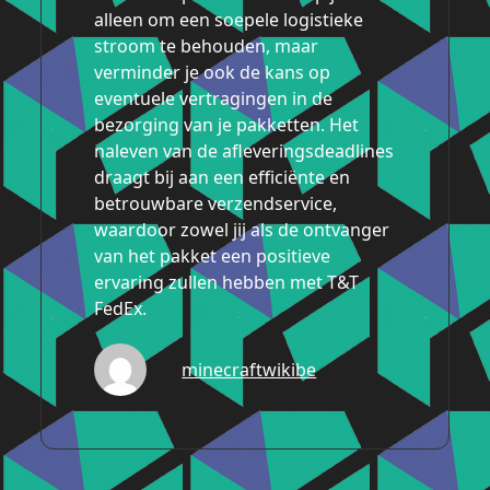
alleen om een soepele logistieke
stroom te behouden, maar
verminder je ook de kans op
eventuele vertragingen in de
bezorging van je pakketten. Het
naleven van de afleveringsdeadlines
draagt bij aan een efficiënte en
betrouwbare verzendservice,
waardoor zowel jij als de ontvanger
van het pakket een positieve
ervaring zullen hebben met T&T
FedEx.
minecraftwikibe