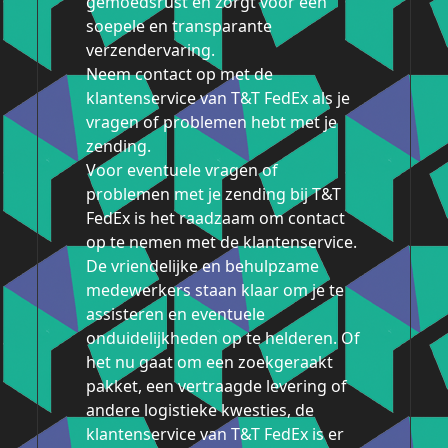
gemoedsrust en zorgt voor een
soepele en transparante
verzendervaring.
Neem contact op met de
klantenservice van T&T FedEx als je
vragen of problemen hebt met je
zending.
Voor eventuele vragen of
problemen met je zending bij T&T
FedEx is het raadzaam om contact
op te nemen met de klantenservice.
De vriendelijke en behulpzame
medewerkers staan klaar om je te
assisteren en eventuele
onduidelijkheden op te helderen. Of
het nu gaat om een zoekgeraakt
pakket, een vertraagde levering of
andere logistieke kwesties, de
klantenservice van T&T FedEx is er