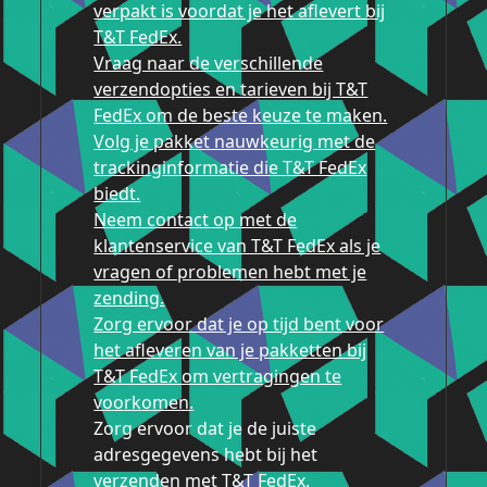
verpakt is voordat je het aflevert bij
T&T FedEx.
Vraag naar de verschillende
verzendopties en tarieven bij T&T
FedEx om de beste keuze te maken.
Volg je pakket nauwkeurig met de
trackinginformatie die T&T FedEx
biedt.
Neem contact op met de
klantenservice van T&T FedEx als je
vragen of problemen hebt met je
zending.
Zorg ervoor dat je op tijd bent voor
het afleveren van je pakketten bij
T&T FedEx om vertragingen te
voorkomen.
Zorg ervoor dat je de juiste
adresgegevens hebt bij het
verzenden met T&T FedEx.