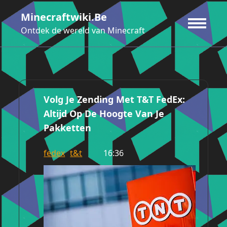
Ga
Minecraftwiki.be
naar
de
Ontdek de wereld van Minecraft
inhoud
Volg Je Zending Met T&T FedEx:
Altijd Op De Hoogte Van Je
Pakketten
fedex
t&t
16:36