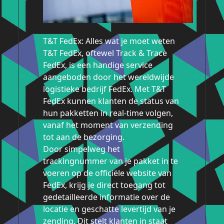
T&T FedEx: Alles wat je moet weten
T&T FedEx, oftewel Track & Trace
FedEx, is een handige service
aangeboden door het wereldwijde
logistieke bedrijf FedEx. Met T&T
FedEx kunnen klanten de status van
hun pakketten in real-time volgen,
vanaf het moment van verzending
tot aan de bezorging.
Door simpelweg het
trackingnummer van je pakket in te
voeren op de officiële website van
FedEx, krijg je direct toegang tot
gedetailleerde informatie over de
locatie en geschatte levertijd van je
zending. Dit stelt klanten in staat