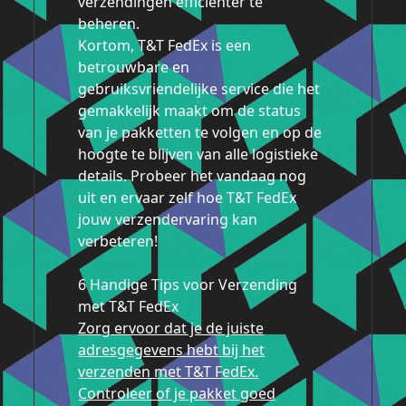
verzendingen efficiënter te
beheren.
Kortom, T&T FedEx is een
betrouwbare en
gebruiksvriendelijke service die het
gemakkelijk maakt om de status
van je pakketten te volgen en op de
hoogte te blijven van alle logistieke
details. Probeer het vandaag nog
uit en ervaar zelf hoe T&T FedEx
jouw verzendervaring kan
verbeteren!
6 Handige Tips voor Verzending
met T&T FedEx
Zorg ervoor dat je de juiste
adresgegevens hebt bij het
verzenden met T&T FedEx.
Controleer of je pakket goed