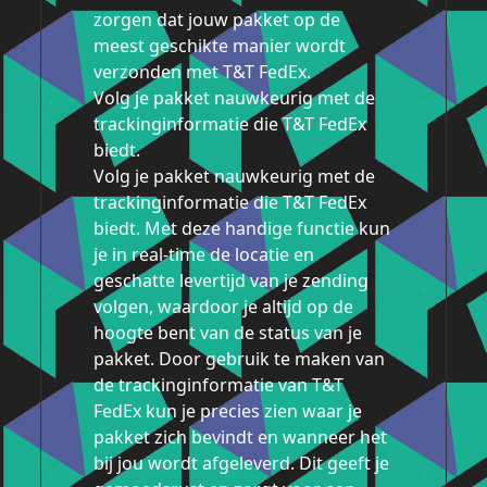
zorgen dat jouw pakket op de
meest geschikte manier wordt
verzonden met T&T FedEx.
Volg je pakket nauwkeurig met de
trackinginformatie die T&T FedEx
biedt.
Volg je pakket nauwkeurig met de
trackinginformatie die T&T FedEx
biedt. Met deze handige functie kun
je in real-time de locatie en
geschatte levertijd van je zending
volgen, waardoor je altijd op de
hoogte bent van de status van je
pakket. Door gebruik te maken van
de trackinginformatie van T&T
FedEx kun je precies zien waar je
pakket zich bevindt en wanneer het
bij jou wordt afgeleverd. Dit geeft je