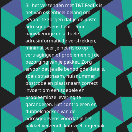
Bij het verzenden met T&T FedEx is
het van essentieel belang om
ervoor te zorgen dat je de juiste
adresgegevens hebt. Door
nauwkeurige en actuele
adresinformatie te verstrekken,
minimaliseer je het risico op
vertragingen of problemen bij de
bezorging van je pakket. Zorg
ervoor dat je alle benodigde details,
zoals straatnaam, huisnummer,
postcode en plaatsnaam correct
invoert om een soepele en
probleemloze levering te
garanderen. Het controleren en
dubbelchecken van de
adresgegevens voordat je het
pakket verzendt, kan veel ongemak