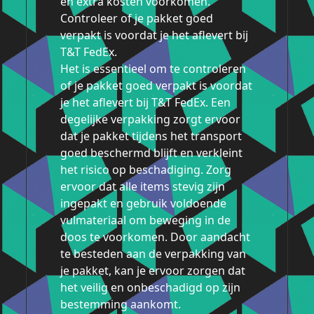
en extra kosten voorkomen.
Controleer of je pakket goed
verpakt is voordat je het aflevert bij
T&T FedEx.
Het is essentieel om te controleren
of je pakket goed verpakt is voordat
je het aflevert bij T&T FedEx. Een
degelijke verpakking zorgt ervoor
dat je pakket tijdens het transport
goed beschermd blijft en verkleint
het risico op beschadiging. Zorg
ervoor dat alle items stevig zijn
ingepakt en gebruik voldoende
vulmateriaal om beweging in de
doos te voorkomen. Door aandacht
te besteden aan de verpakking van
je pakket, kan je ervoor zorgen dat
het veilig en onbeschadigd op zijn
bestemming aankomt.