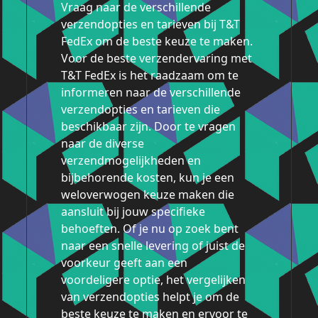
Vraag naar de verschillende
verzendopties en tarieven bij T&T
FedEx om de beste keuze te maken.
Voor de beste verzendervaring met
T&T FedEx is het raadzaam om te
informeren naar de verschillende
verzendopties en tarieven die
beschikbaar zijn. Door te vragen
naar de diverse
verzendmogelijkheden en
bijbehorende kosten, kun je een
weloverwogen keuze maken die
aansluit bij jouw specifieke
behoeften. Of je nu op zoek bent
naar een snelle levering of juist de
voorkeur geeft aan een
voordeligere optie, het vergelijken
van verzendopties helpt je om de
beste keuze te maken en ervoor te