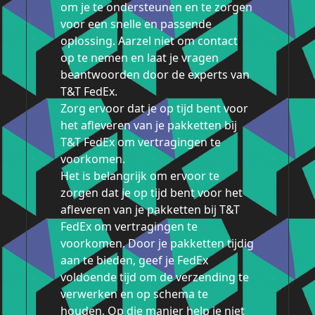
om je te ondersteunen en te zorgen
voor een snelle en passende
oplossing. Aarzel niet om contact
op te nemen en laat je vragen
beantwoorden door de experts van
T&T FedEx.
Zorg ervoor dat je op tijd bent voor
het afleveren van je pakketten bij
T&T FedEx om vertragingen te
voorkomen.
Het is belangrijk om ervoor te
zorgen dat je op tijd bent voor het
afleveren van je pakketten bij T&T
FedEx om vertragingen te
voorkomen. Door je pakketten tijdig
aan te bieden, geef je FedEx
voldoende tijd om de verzending te
verwerken en op schema te
houden. Op die manier help je niet