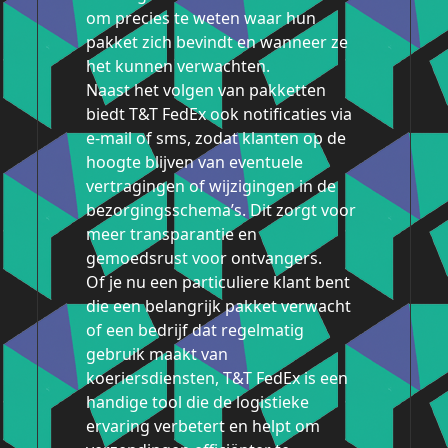
om precies te weten waar hun
pakket zich bevindt en wanneer ze
het kunnen verwachten.
Naast het volgen van pakketten
biedt T&T FedEx ook notificaties via
e-mail of sms, zodat klanten op de
hoogte blijven van eventuele
vertragingen of wijzigingen in de
bezorgingsschema’s. Dit zorgt voor
meer transparantie en
gemoedsrust voor ontvangers.
Of je nu een particuliere klant bent
die een belangrijk pakket verwacht
of een bedrijf dat regelmatig
gebruik maakt van
koeriersdiensten, T&T FedEx is een
handige tool die de logistieke
ervaring verbetert en helpt om