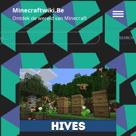
Ga
Minecraftwiki.be
naar
de
Ontdek de wereld van Minecraft
inhoud
SEARCH