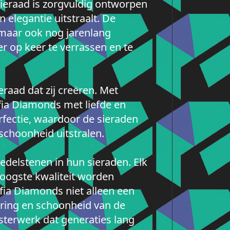
sieraad is zorgvuldig ontworpen
elegantie uitstraalt. De
 maar ook nog jarenlang
 op keer te verrassen en te
eraad dat zij creëren. Met
fia Diamonds met liefde en
rfectie, waardoor de sieraden
 schoonheid uitstralen.
edelstenen in hun sieraden. Elk
hoogste kwaliteit worden
fia Diamonds niet alleen een
ering en schoonheid van de
sterwerk dat generaties lang