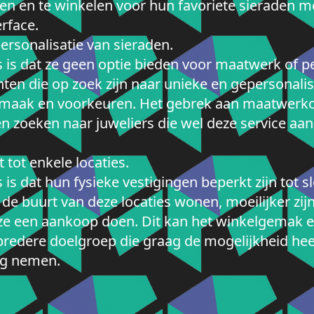
en en te winkelen voor hun favoriete sieraden m
erface.
rsonalisatie van sieraden.
is dat ze geen optie bieden voor maatwerk of per
anten die op zoek zijn naar unieke en gepersonali
e smaak en voorkeuren. Het gebrek aan maatwerko
 zoeken naar juweliers die wel deze service aa
 tot enkele locaties.
s dat hun fysieke vestigingen beperkt zijn tot sl
n de buurt van deze locaties wonen, moeilijker zi
ze een aankoop doen. Dit kan het winkelgemak e
edere doelgroep die graag de mogelijkheid heef
ing nemen.