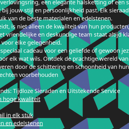
verlovingsring, een elegante halsketting of een 
 bij jouw stijl en persoonlijkheid past. Elk siera
uik van de beste materialen en edelstenen.
t, is niet alleen de kwaliteit van hun producte
et vriendelijke en deskundige team staat altijd kl
d voor elke gelegenheid.
 speciaal cadeau voor een geliefde of gewoon jez
or elk wat wils. Ontdek de prachtige wereld va
veren door de schittering en schoonheid van hun 
 rechten voorbehouden
ds: Tijdloze Sieraden en Uitstekende Service
n hoge kwaliteit
l in elk stuk
en en edelstenen