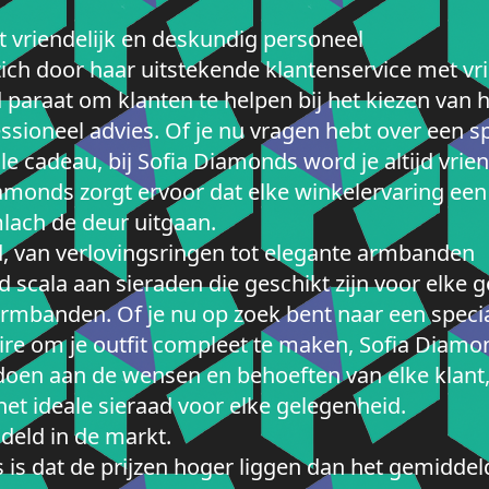
 vriendelijk en deskundig personeel
ch door haar uitstekende klantenservice met vr
d paraat om klanten te helpen bij het kiezen van 
ssioneel advies. Of je nu vragen hebt over een s
ale cadeau, bij Sofia Diamonds word je altijd vri
amonds zorgt ervoor dat elke winkelervaring een p
lach de deur uitgaan.
d, van verlovingsringen tot elegante armbanden
 scala aan sieraden die geschikt zijn voor elke 
armbanden. Of je nu op zoek bent naar een speci
ire om je outfit compleet te maken, Sofia Diamo
ldoen aan de wensen en behoeften van elke klant
het ideale sieraad voor elke gelegenheid.
deld in de markt.
is dat de prijzen hoger liggen dan het gemidde