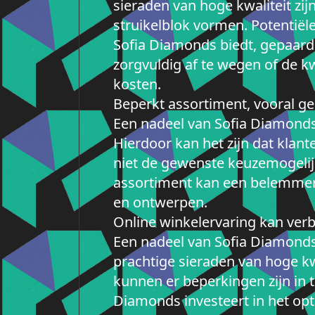
sieraden van hoge kwaliteit zi
struikelblok vormen. Potentiële
Sofia Diamonds biedt, gepaard 
zorgvuldig af te wegen of de 
kosten.
Beperkt assortiment, vooral ge
Een nadeel van Sofia Diamonds 
Hierdoor kan het zijn dat klant
niet de gewenste keuzemogeli
assortiment kan een belemmerin
en ontwerpen.
Online winkelervaring kan ver
Een nadeel van Sofia Diamonds 
prachtige sieraden van hoge kw
kunnen er beperkingen zijn in t
Diamonds investeert in het opt