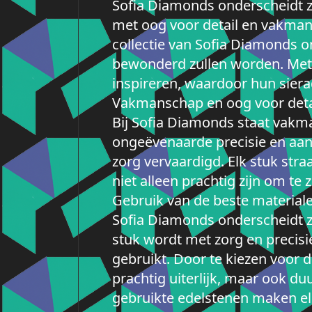
Sofia Diamonds onderscheidt zi
met oog voor detail en vakmans
collectie van Sofia Diamonds o
bewonderd zullen worden. Met 
inspireren, waardoor hun sier
Vakmanschap en oog voor detai
Bij Sofia Diamonds staat vakman
ongeëvenaarde precisie en aan
zorg vervaardigd. Elk stuk str
niet alleen prachtig zijn om te 
Gebruik van de beste material
Sofia Diamonds onderscheidt zi
stuk wordt met zorg en precisi
gebruikt. Door te kiezen voor 
prachtig uiterlijk, maar ook d
gebruikte edelstenen maken el