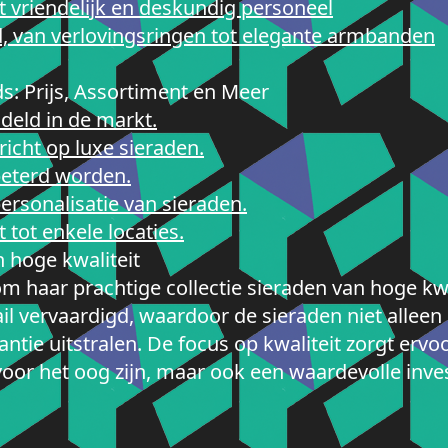
 vriendelijk en deskundig personeel
d, van verlovingsringen tot elegante armbanden
s: Prijs, Assortiment en Meer
deld in de markt.
richt op luxe sieraden.
beterd worden.
rsonalisatie van sieraden.
 tot enkele locaties.
n hoge kwaliteit
 haar prachtige collectie sieraden van hoge kwal
 vervaardigd, waardoor de sieraden niet alleen
tie uitstralen. De focus op kwaliteit zorgt ervo
voor het oog zijn, maar ook een waardevolle inv