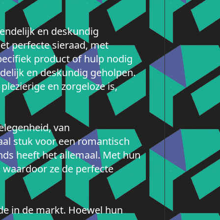
iendelijk en deskundig
het perfecte sieraad, met
pecifiek product of hulp nodig
endelijk en deskundig geholpen.
lezierige en zorgeloze is,
gelegenheid, van
aal stuk voor een romantisch
nds heeft het allemaal. Met hun
, waardoor ze de perfecte
lde in de markt. Hoewel hun