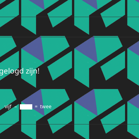
elogd zijn!
vijf
−
=
twee