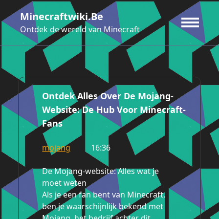
Ga
Minecraftwiki.be
naar
de
Ontdek de wereld van Minecraft
inhoud
Ontdek Alles Over De Mojang-
Website: De Hub Voor Minecraft-
Fans
mojang
16:36
De Mojang-website: Alles wat je
moet weten
Als je een fan bent van Minecraft,
ben je waarschijnlijk bekend met
Mojang, het bedrijf achter dit