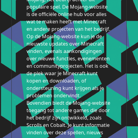
populaire spel. De Mojang-website
is de officiële online hub voor alles
wat te maken heeft met Minecraft
en andere projecten van het bedrijf.
Op de Mojang-website kun je de
nieuwste updates over Minecraft
vinden, evenals aankondigingen
over nieuwe functies, evenementen
en communityprojecten. Het is ook
de plek waar je Minecraft kunt
kopen en downloaden, of
ondersteuning kunt krijgen als je
problemen ondervindt.
Bovendien biedt de Mojang-website
toegang tot andere games die door
het bedrijf zijn ontwikkeld, zoals
Scrolls en Cobalt. Je kunt informatie
vinden over deze spellen, nieuws