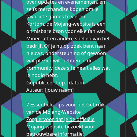
over updates en evenementen, en
zelfs merchandise kopen om je
favoriete games te vieren.
Kortom, de Mojang-website is een
onmisbare bron voor elke fan van
Minecraft en andere spellen van het
bedrijf. Of je nu op zoek bent naar
nieuws, ondersteuning of gewoon
wat plezier wilt hebben in de
community, deze site heeft alles wat
je nodig hebt.
Gepubliceerd op: [datum]
Auteur: [jouw naam]
7 Essentiële Tips voor het Gebruik
van de Mojang-Website
Zorg ervoor dat je de officiële
Mojang-website bezoekt voor
betrouwbare informatie.