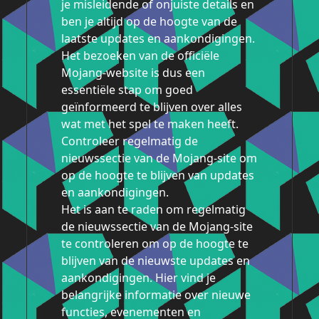
je misleidende of onjuiste details en
ben je altijd op de hoogte van de
laatste updates en aankondigingen.
Het bezoeken van de officiële
Mojang-website is dus een
essentiële stap om goed
geïnformeerd te blijven over alles
wat met het spel te maken heeft.
Controleer regelmatig de
nieuwssectie van de Mojang-site om
op de hoogte te blijven van updates
en aankondigingen.
Het is aan te raden om regelmatig
de nieuwssectie van de Mojang-site
te controleren om op de hoogte te
blijven van de nieuwste updates en
aankondigingen. Hier vind je
belangrijke informatie over nieuwe
functies, evenementen en