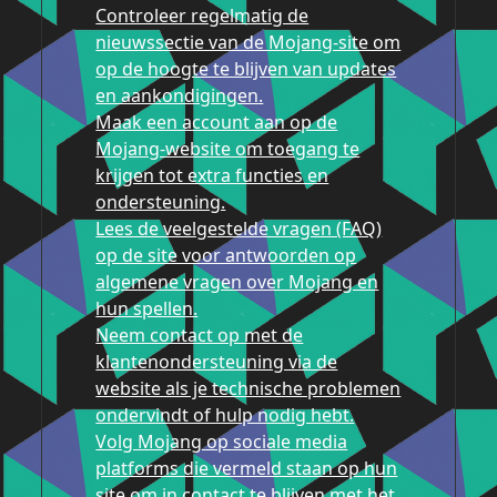
Controleer regelmatig de
nieuwssectie van de Mojang-site om
op de hoogte te blijven van updates
en aankondigingen.
Maak een account aan op de
Mojang-website om toegang te
krijgen tot extra functies en
ondersteuning.
Lees de veelgestelde vragen (FAQ)
op de site voor antwoorden op
algemene vragen over Mojang en
hun spellen.
Neem contact op met de
klantenondersteuning via de
website als je technische problemen
ondervindt of hulp nodig hebt.
Volg Mojang op sociale media
platforms die vermeld staan op hun
site om in contact te blijven met het