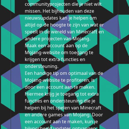
communityprojecten die je niet wilt
missen. Het bijhouden van deze
nieuwsupdates kan je helpen om
altijd op de hoogte te zijn van wat er
speelt in de wereld van Minecraft en
andere projecten van Mojang.
Maak een account aan op de
Mojang-website om toegang te
krijgen tot extra functies en
ondersteuning.
Een handige tip om optimaal van de
Mojang-website te profiteren, is
door een account aan te maken.
Hiermee krijg je toegang tot extra
functies en ondersteuning die je
helpen bij het spelen van Minecraft
en andere games van Mojang. Door
een account aan te maken, kun je
bijvoorbeeld updates ontvangen