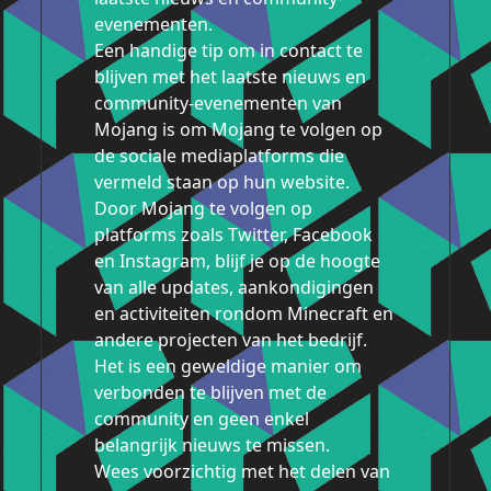
evenementen.
Een handige tip om in contact te
blijven met het laatste nieuws en
community-evenementen van
Mojang is om Mojang te volgen op
de sociale mediaplatforms die
vermeld staan op hun website.
Door Mojang te volgen op
platforms zoals Twitter, Facebook
en Instagram, blijf je op de hoogte
van alle updates, aankondigingen
en activiteiten rondom Minecraft en
andere projecten van het bedrijf.
Het is een geweldige manier om
verbonden te blijven met de
community en geen enkel
belangrijk nieuws te missen.
Wees voorzichtig met het delen van