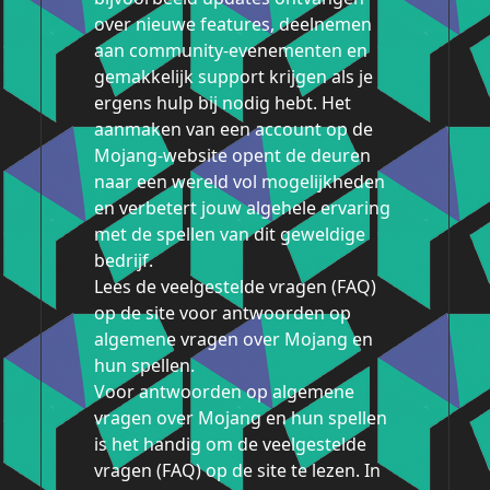
over nieuwe features, deelnemen
aan community-evenementen en
gemakkelijk support krijgen als je
ergens hulp bij nodig hebt. Het
aanmaken van een account op de
Mojang-website opent de deuren
naar een wereld vol mogelijkheden
en verbetert jouw algehele ervaring
met de spellen van dit geweldige
bedrijf.
Lees de veelgestelde vragen (FAQ)
op de site voor antwoorden op
algemene vragen over Mojang en
hun spellen.
Voor antwoorden op algemene
vragen over Mojang en hun spellen
is het handig om de veelgestelde
vragen (FAQ) op de site te lezen. In