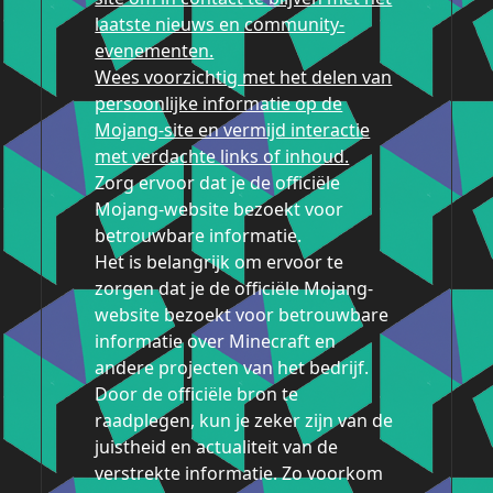
laatste nieuws en community-
evenementen.
Wees voorzichtig met het delen van
persoonlijke informatie op de
Mojang-site en vermijd interactie
met verdachte links of inhoud.
Zorg ervoor dat je de officiële
Mojang-website bezoekt voor
betrouwbare informatie.
Het is belangrijk om ervoor te
zorgen dat je de officiële Mojang-
website bezoekt voor betrouwbare
informatie over Minecraft en
andere projecten van het bedrijf.
Door de officiële bron te
raadplegen, kun je zeker zijn van de
juistheid en actualiteit van de
verstrekte informatie. Zo voorkom