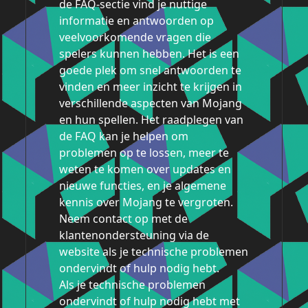
de FAQ-sectie vind je nuttige
informatie en antwoorden op
veelvoorkomende vragen die
spelers kunnen hebben. Het is een
goede plek om snel antwoorden te
vinden en meer inzicht te krijgen in
verschillende aspecten van Mojang
en hun spellen. Het raadplegen van
de FAQ kan je helpen om
problemen op te lossen, meer te
weten te komen over updates en
nieuwe functies, en je algemene
kennis over Mojang te vergroten.
Neem contact op met de
klantenondersteuning via de
website als je technische problemen
ondervindt of hulp nodig hebt.
Als je technische problemen
ondervindt of hulp nodig hebt met