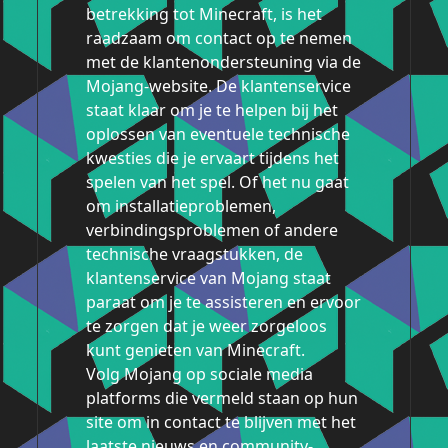
betrekking tot Minecraft, is het
raadzaam om contact op te nemen
met de klantenondersteuning via de
Mojang-website. De klantenservice
staat klaar om je te helpen bij het
oplossen van eventuele technische
kwesties die je ervaart tijdens het
spelen van het spel. Of het nu gaat
om installatieproblemen,
verbindingsproblemen of andere
technische vraagstukken, de
klantenservice van Mojang staat
paraat om je te assisteren en ervoor
te zorgen dat je weer zorgeloos
kunt genieten van Minecraft.
Volg Mojang op sociale media
platforms die vermeld staan op hun
site om in contact te blijven met het
laatste nieuws en community-