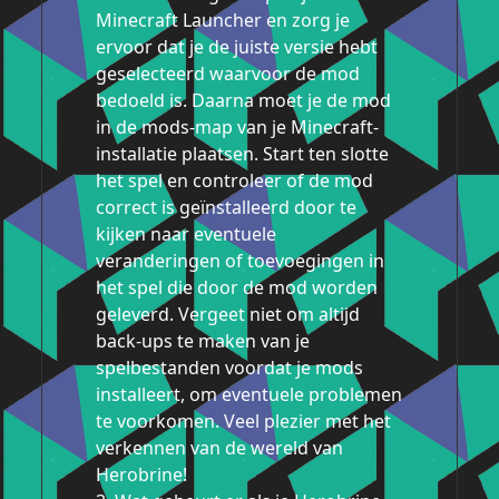
Minecraft Launcher en zorg je
ervoor dat je de juiste versie hebt
geselecteerd waarvoor de mod
bedoeld is. Daarna moet je de mod
in de mods-map van je Minecraft-
installatie plaatsen. Start ten slotte
het spel en controleer of de mod
correct is geïnstalleerd door te
kijken naar eventuele
veranderingen of toevoegingen in
het spel die door de mod worden
geleverd. Vergeet niet om altijd
back-ups te maken van je
spelbestanden voordat je mods
installeert, om eventuele problemen
te voorkomen. Veel plezier met het
verkennen van de wereld van
Herobrine!