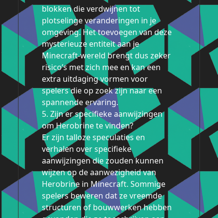
blokken die verdwijnen tot
plotselinge veranderingen in je
omgeving. Het toevoegen van deze
mysterieuze entiteit aan je
Minecraft-wereld brengt dus zeker
risico’s met zich mee en kan een
extra uitdaging vormen voor
spelers die op zoek zijn naar een
spannende ervaring.
5. Zijn er specifieke aanwijzingen
om Herobrine te vinden?
Er zijn talloze speculaties en
verhalen over specifieke
aanwijzingen die zouden kunnen
wijzen op de aanwezigheid van
Herobrine in Minecraft. Sommige
spelers beweren dat ze vreemde
structuren of bouwwerken hebben