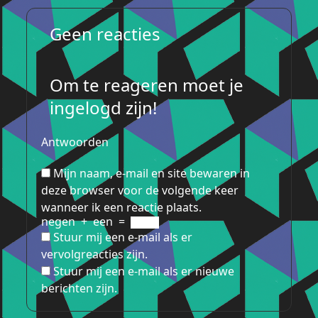
Geen reacties
Om te reageren moet je
ingelogd zijn!
Antwoorden
Mijn naam, e-mail en site bewaren in
deze browser voor de volgende keer
wanneer ik een reactie plaats.
negen
+
een
=
Stuur mij een e-mail als er
vervolgreacties zijn.
Stuur mij een e-mail als er nieuwe
berichten zijn.