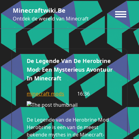
Ga
Minecraftwiki.be
naar
de
Ontdek de wereld van Minecraft
inhoud
De Legende Van De Herobrine
Mod: Een Mysterieus Avontuur
In Minecraft
minecraft mods
16:36
De Legende van de Herobrine Mod
Herobrine is een van de meest
bekende mythes in de Minecraft-