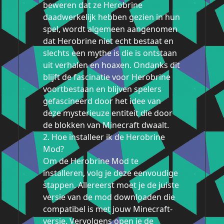
beweren dat ze Herobrine
daadwerkelijk hebben gezien in hun
spel, wordt algemeen aangenomen
dat Herobrine niet echt bestaat en
slechts een mythe is die is ontstaan
uit verhalen en hoaxen. Ondanks dit
blijft de fascinatie voor Herobrine
voortbestaan en blijven spelers
gefascineerd door het idee van
deze mysterieuze entiteit die door
de blokken van Minecraft dwaalt.
2. Hoe installeer ik de Herobrine
Mod?
Om de Herobrine Mod te
installeren, volg je deze eenvoudige
stappen. Allereerst moet je de juiste
versie van de mod downloaden die
compatibel is met jouw Minecraft-
versie. Vervolgens open je de