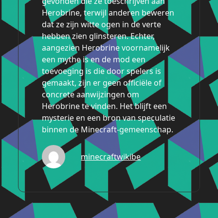
gevonden die ze toeschrijven aan
Herobrine, terwijl anderen beweren
dat ze zijn witte ogen in de verte
hebben zien glinsteren. Echter,
aangezien Herobrine voornamelijk
een mythe is en de mod een
toevoeging is die door spelers is
gemaakt, zijn er geen officiële of
concrete aanwijzingen om
Herobrine te vinden. Het blijft een
mysterie en een bron van speculatie
binnen de Minecraft-gemeenschap.
minecraftwikibe