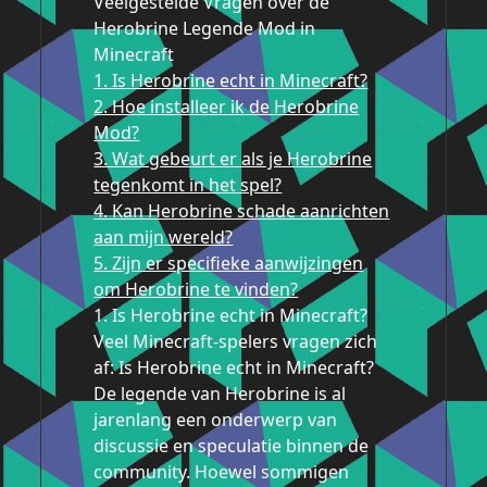
Veelgestelde Vragen over de
Herobrine Legende Mod in
Minecraft
1. Is Herobrine echt in Minecraft?
2. Hoe installeer ik de Herobrine
Mod?
3. Wat gebeurt er als je Herobrine
tegenkomt in het spel?
4. Kan Herobrine schade aanrichten
aan mijn wereld?
5. Zijn er specifieke aanwijzingen
om Herobrine te vinden?
1. Is Herobrine echt in Minecraft?
Veel Minecraft-spelers vragen zich
af: Is Herobrine echt in Minecraft?
De legende van Herobrine is al
jarenlang een onderwerp van
discussie en speculatie binnen de
community. Hoewel sommigen