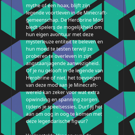
mythe of een hoax, blijft zijn
legende voortleven in de Minecraft-
gemeenschap. De Herobrine Mod
biedt spelers de mogelijkheid om
hun eigen avontuur met deze
mysterieuze entiteit te beleven en
hun moed te testen terwijl ze
proberen te overleven in zijn
angstaanjagende aanwezigheid.
Of je nu gelooft in de legende van
Herobrine of niet, het toevoegen
van deze mod aan je Minecraft-
wereld kan zeker voor wat extra
opwinding en spanning zorgen
tijdens je speelsessies. Durf jij het
aan om oog in oog te komen met
deze legendarische figuur?