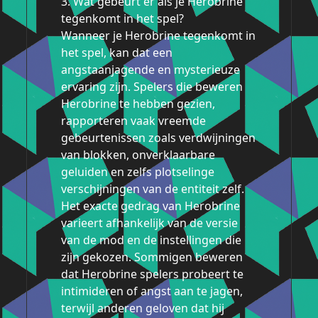
3. Wat gebeurt er als je Herobrine
tegenkomt in het spel?
Wanneer je Herobrine tegenkomt in
het spel, kan dat een
angstaanjagende en mysterieuze
ervaring zijn. Spelers die beweren
Herobrine te hebben gezien,
rapporteren vaak vreemde
gebeurtenissen zoals verdwijningen
van blokken, onverklaarbare
geluiden en zelfs plotselinge
verschijningen van de entiteit zelf.
Het exacte gedrag van Herobrine
varieert afhankelijk van de versie
van de mod en de instellingen die
zijn gekozen. Sommigen beweren
dat Herobrine spelers probeert te
intimideren of angst aan te jagen,
terwijl anderen geloven dat hij