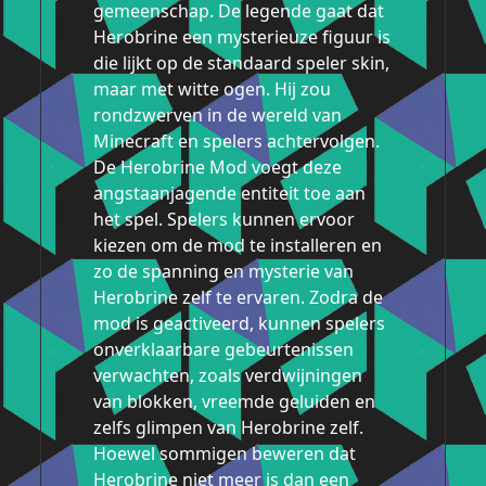
gemeenschap. De legende gaat dat
Herobrine een mysterieuze figuur is
die lijkt op de standaard speler skin,
maar met witte ogen. Hij zou
rondzwerven in de wereld van
Minecraft en spelers achtervolgen.
De Herobrine Mod voegt deze
angstaanjagende entiteit toe aan
het spel. Spelers kunnen ervoor
kiezen om de mod te installeren en
zo de spanning en mysterie van
Herobrine zelf te ervaren. Zodra de
mod is geactiveerd, kunnen spelers
onverklaarbare gebeurtenissen
verwachten, zoals verdwijningen
van blokken, vreemde geluiden en
zelfs glimpen van Herobrine zelf.
Hoewel sommigen beweren dat
Herobrine niet meer is dan een