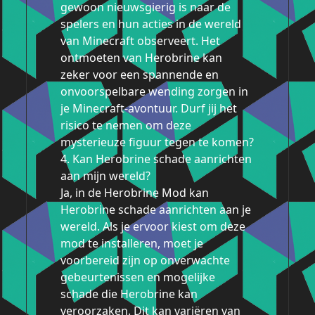
gewoon nieuwsgierig is naar de
spelers en hun acties in de wereld
van Minecraft observeert. Het
ontmoeten van Herobrine kan
zeker voor een spannende en
onvoorspelbare wending zorgen in
je Minecraft-avontuur. Durf jij het
risico te nemen om deze
mysterieuze figuur tegen te komen?
4. Kan Herobrine schade aanrichten
aan mijn wereld?
Ja, in de Herobrine Mod kan
Herobrine schade aanrichten aan je
wereld. Als je ervoor kiest om deze
mod te installeren, moet je
voorbereid zijn op onverwachte
gebeurtenissen en mogelijke
schade die Herobrine kan
veroorzaken. Dit kan variëren van