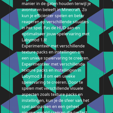
manier in de gaten houden terwijl je
avonturen beleeft in Minecraft. Zo
kun je efficiënter spelen en beter
reageren op verschillende situaties
in het spel. Pas de HUD aan en
optimaliseer jouw spelervaring met
Labymod 1.8!
Experimenteer met verschillende
texture packs en instellingen om
een unieke spelervaring te creëren.
Experimenteer met verschillende
texture packs en instellingen in
Labymod 1.8 om een unieke
spelervaring te creëren. Door te
spelen met verschillende visuele
aspecten zoals texture packs en
instellingen, kun je de sfeer van het
spel aanpassen en een geheel
nieuwe wereld creëren die perfect