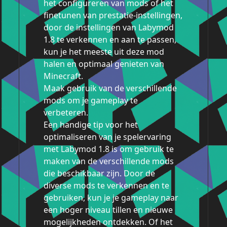
het configureren van mods of het
finetunen van prestatie-instellingen,
door de instellingen van Labymod
1.8 te verkennen en aan te passen,
kun je het meeste uit deze mod
halen en optimaal genieten van
Minecraft.
Maak gebruik van de verschillende
mods om je gameplay te
verbeteren.
Een handige tip voor het
optimaliseren van je spelervaring
met Labymod 1.8 is om gebruik te
maken van de verschillende mods
die beschikbaar zijn. Door de
diverse mods te verkennen en te
gebruiken, kun je je gameplay naar
een hoger niveau tillen en nieuwe
mogelijkheden ontdekken. Of het