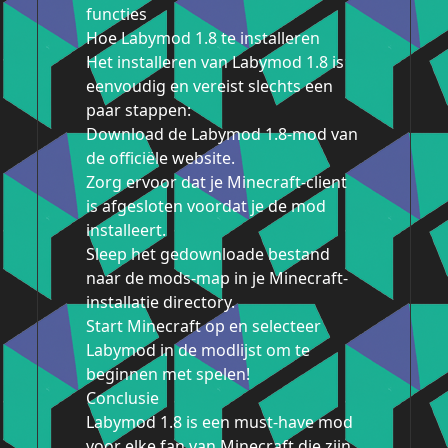
functies
Hoe Labymod 1.8 te installeren
Het installeren van Labymod 1.8 is
eenvoudig en vereist slechts een
paar stappen:
Download de Labymod 1.8-mod van
de officiële website.
Zorg ervoor dat je Minecraft-client
is afgesloten voordat je de mod
installeert.
Sleep het gedownloade bestand
naar de mods-map in je Minecraft-
installatie directory.
Start Minecraft op en selecteer
Labymod in de modlijst om te
beginnen met spelen!
Conclusie
Labymod 1.8 is een must-have mod
voor elke fan van Minecraft die zijn