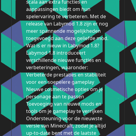
scala aan extra functies en
aanpassingen biedt om hun
spelervaring te verbeteren. Met de
release van Labymod 1.8 zijn er nog
meer spannende mogelijkheden
toegevoegd aan deze geliefde mod.
Wat is er nieuw in Labymod 1.8?
Labymod 1.8 introduceert
verschillende nieuwe functies en
verbeteringen, waaronder:
Verbeterde prestaties en stabiliteit
voor een soepelere gameplay
Nieuwe cosmetische opties om je
personage aan te passen
Toevoeging van nieuwe mods en
tools om je gameplay te verrijken
Ondersteuning voor de nieuwste
versie van Minecraft, zodat je altijd
up-to-date bent met de laatste