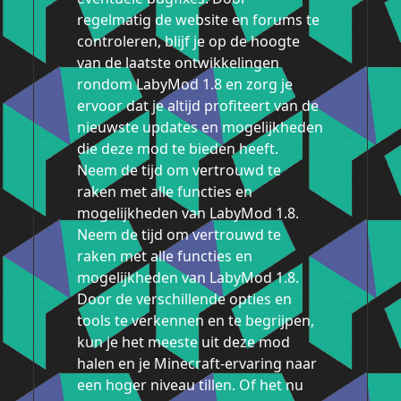
regelmatig de website en forums te
controleren, blijf je op de hoogte
van de laatste ontwikkelingen
rondom LabyMod 1.8 en zorg je
ervoor dat je altijd profiteert van de
nieuwste updates en mogelijkheden
die deze mod te bieden heeft.
Neem de tijd om vertrouwd te
raken met alle functies en
mogelijkheden van LabyMod 1.8.
Neem de tijd om vertrouwd te
raken met alle functies en
mogelijkheden van LabyMod 1.8.
Door de verschillende opties en
tools te verkennen en te begrijpen,
kun je het meeste uit deze mod
halen en je Minecraft-ervaring naar
een hoger niveau tillen. Of het nu