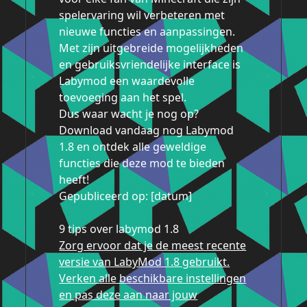
spelervaring wil verbeteren met
nieuwe functies en aanpassingen.
Met zijn uitgebreide mogelijkheden
en gebruiksvriendelijke interface is
Labymod een waardevolle
toevoeging aan het spel.
Dus waar wacht je nog op?
Download vandaag nog Labymod
1.8 en ontdek alle geweldige
functies die deze mod te bieden
heeft!
Gepubliceerd op: [datum]
9 tips over labymod 1.8
Zorg ervoor dat je de meest recente
versie van LabyMod 1.8 gebruikt.
Verken alle beschikbare instellingen
en pas deze aan naar jouw