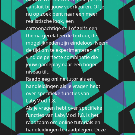
aansluit bij jouw voorkeuren. Of je
nu op zoek bent naar een meer
realistische look, een
cartoonachtige stijl of zelfs een
thema-gerelateerde textuur, de
mogelijkheden zijn eindeloos. Neem
de tijd om te experimenteren en
vind de perfecte combinatie die
jouw gameplay naar een hoger
niveau tilt.
Raadpleeg online tutorials en
handleidingen als je vragen hebt
over specifieke functies van
LabyMod 1.8.
Als je vragen hebt over specifieke
functies van LabyMod 1.8, is het
raadzaam om online tutorials en
handleidingen te raadplegen. Deze