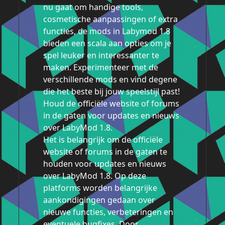
nu gaat om handige tools,
cosmetische aanpassingen of extra
functies, de mods in Labymod 1.8
bieden een scala aan opties om je
spel leuker en interessanter te
maken. Experimenteer met de
verschillende mods en vind degene
die het beste bij jouw speelstijl past!
Houd de officiële website of forums
in de gaten voor updates en nieuws
over LabyMod 1.8.
Het is belangrijk om de officiële
website of forums in de gaten te
houden voor updates en nieuws
over LabyMod 1.8. Op deze
platforms worden belangrijke
aankondigingen gedaan over
nieuwe functies, verbeteringen en
eventuele bugfixes. Door