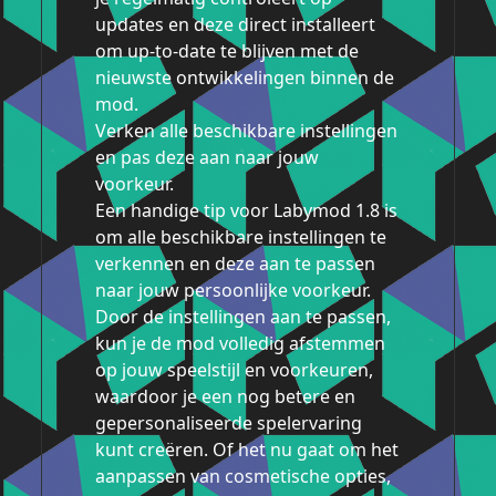
updates en deze direct installeert
om up-to-date te blijven met de
nieuwste ontwikkelingen binnen de
mod.
Verken alle beschikbare instellingen
en pas deze aan naar jouw
voorkeur.
Een handige tip voor Labymod 1.8 is
om alle beschikbare instellingen te
verkennen en deze aan te passen
naar jouw persoonlijke voorkeur.
Door de instellingen aan te passen,
kun je de mod volledig afstemmen
op jouw speelstijl en voorkeuren,
waardoor je een nog betere en
gepersonaliseerde spelervaring
kunt creëren. Of het nu gaat om het
aanpassen van cosmetische opties,