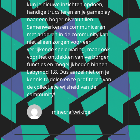
kun je nieuwe inzichten opdoen,
handige trucs leren en je gameplay
naar een hoger niveau tillen.
Samenwerken en communiceren
met anderen in de community kan
niet alleen zorgen voor een
verrijkende spelervaring, maar ook
voor het ontdekken van verborgen
functies en mogelijkheden binnen
Labymod 1.8. Dus aarzel niet om je
kennis te delen en te profiteren van
de collectieve wijsheid van de
community!
minecraftwikibe