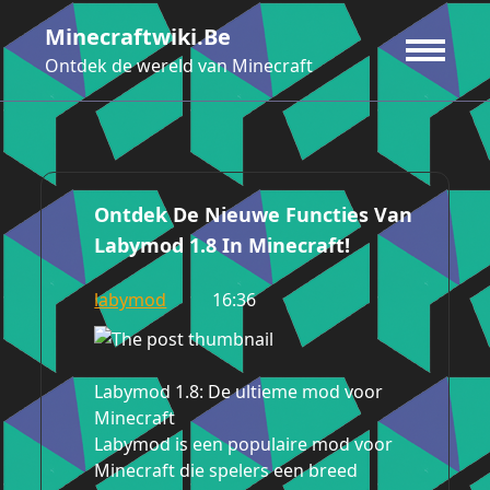
Ga
Minecraftwiki.be
naar
de
Ontdek de wereld van Minecraft
inhoud
Ontdek De Nieuwe Functies Van
Labymod 1.8 In Minecraft!
labymod
16:36
Labymod 1.8: De ultieme mod voor
Minecraft
Labymod is een populaire mod voor
Minecraft die spelers een breed