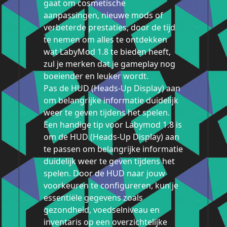
gaat om cosmetische
aanpassingen, nieuwe mods of
verbeterde prestaties, door de tijd
te nemen om alles te ontdekken
wat LabyMod 1.8 te bieden heeft,
zul je merken dat je gameplay nog
boeiender en leuker wordt.
Pas de HUD (Heads-Up Display) aan
om belangrijke informatie duidelijk
weer te geven tijdens het spelen.
Een handige tip voor Labymod 1.8 is
om de HUD (Heads-Up Display) aan
te passen om belangrijke informatie
duidelijk weer te geven tijdens het
spelen. Door de HUD naar jouw
voorkeuren te configureren, kun je
essentiële gegevens zoals
gezondheid, voedselniveau en
inventaris op een overzichtelijke