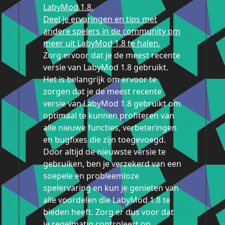
LabyMod 1.8.
Deel je ervaringen en tips met
andere spelers in de community om
meer uit LabyMod 1.8 te halen.
Zorg ervoor dat je de meest recente
versie van LabyMod 1.8 gebruikt.
Het is belangrijk om ervoor te
zorgen dat je de meest recente
versie van LabyMod 1.8 gebruikt om
optimaal te kunnen profiteren van
alle nieuwe functies, verbeteringen
en bugfixes die zijn toegevoegd.
Door altijd de nieuwste versie te
gebruiken, ben je verzekerd van een
soepele en probleemloze
spelervaring en kun je genieten van
alle voordelen die LabyMod 1.8 te
bieden heeft. Zorg er dus voor dat
je regelmatig controleert op