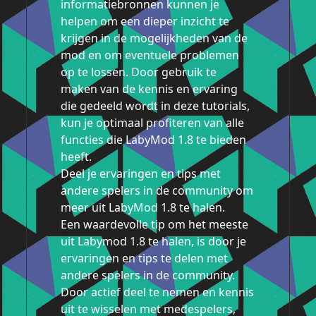
informatiebronnen kunnen je
helpen om een dieper inzicht te
krijgen in de mogelijkheden van de
mod en om eventuele problemen
op te lossen. Door gebruik te
maken van de kennis en ervaring
die gedeeld wordt in deze tutorials,
kun je optimaal profiteren van alle
functies die LabyMod 1.8 te bieden
heeft.
Deel je ervaringen en tips met
andere spelers in de community om
meer uit LabyMod 1.8 te halen.
Een waardevolle tip om het meeste
uit Labymod 1.8 te halen, is door je
ervaringen en tips te delen met
andere spelers in de community.
Door actief deel te nemen en kennis
uit te wisselen met medespelers,