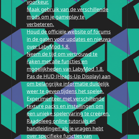
voorkeur.
Maak gebruik van de verschillende
mods om je gameplay te
verbeteren.
Houd de officiële website of forums
in de gaten voor updates en nieuws
over LabyMod 1.8.
Neem de tijd om vertrouwd te
raken met alle functies en
mogelijkheden van LabyMod 1.8.
Pas de HUD (Heads-Up Display) aan
om belangrijke informatie duidelijk
weer te geven tijdens het spelen.
Experimenteer met verschillende
texture packs en instellingen om
een unieke spelervaring te creëren.
Raadpleeg online tutorials en
handleidingen als je vragen hebt
over specifieke functies van