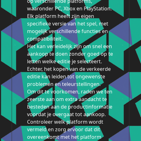
op verschillende platforms,
waaronder PC, Xbox en PlayStation.
Elk platform heeft zijn eigen
specifieke versie van het spel, met
mogelijk verschillende functies en
compatibiliteit.
Het kan verleidelijk zijn om snel een
aankoop te doen zonder goed op te
letten welke editie je selecteert.
Echter, het kopen van de verkeerde
editie kan leiden tot ongewenste
problemen en teleurstellingen.
Om dit te voorkomen, raden we ten
zeerste aan om extra aandacht te
besteden aan de productinformatie
voordat je overgaat tot aankoop.
Controleer welk platform wordt
vermeld en zorg ervoor dat dit
overeenkomt met het platform