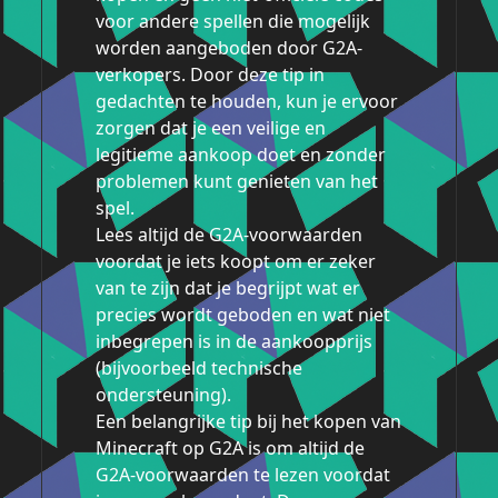
voor andere spellen die mogelijk
worden aangeboden door G2A-
verkopers. Door deze tip in
gedachten te houden, kun je ervoor
zorgen dat je een veilige en
legitieme aankoop doet en zonder
problemen kunt genieten van het
spel.
Lees altijd de G2A-voorwaarden
voordat je iets koopt om er zeker
van te zijn dat je begrijpt wat er
precies wordt geboden en wat niet
inbegrepen is in de aankoopprijs
(bijvoorbeeld technische
ondersteuning).
Een belangrijke tip bij het kopen van
Minecraft op G2A is om altijd de
G2A-voorwaarden te lezen voordat