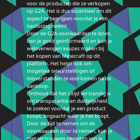
voor de producten die ze verkopen
op G2A. Het is dus essentieel om dit
aspect te begrijpen voordat je een
beslissing neemt.
Door de G2A-voorwaarden te lezen,
ben je goed geïnformeerd en kun je
weloverwogen keuzes maken bij
het kopen van Minecraft op dit
platform. Het helpt ook om
mogelijke teleurstellingen of
misverstanden te voorkomen na de
aankoop.
Onthoud dat het altijd verstandig is
om transparantie en duidelijkheid
te zoeken voordat je een product
koopt, ongeacht waar je het koopt.
Door de tijd te nemen om de
voorwaarden door te nemen, kun je
met vertrouwen genieten van je