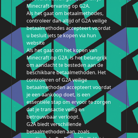
Minecraft-ervaring op G2A.
Als het gaat om betaalmethodes,
controleer dan altijd of G2A veilige
betaalmethodes accepteert voordat
u besluit iets te kopen via hun
website
Als het gaat om het kopen van
Minecraft op G2A, is het belangrijk
om aandacht te besteden aan de
beschikbare betaalmethoden. Het
controleren of G2A veilige
betaalmethoden accepteert voordat
je een aankoop doet, is een
essentiële stap om ervoor te zorgen
dat je transactie veilig en
betrouwbaar verloopt.
G2A biedt verschillende
betaalmethoden aan, zoals