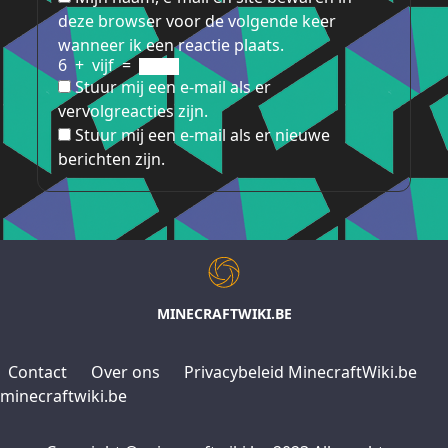
deze browser voor de volgende keer
wanneer ik een reactie plaats.
6
+
vijf
=
Stuur mij een e-mail als er
vervolgreacties zijn.
Stuur mij een e-mail als er nieuwe
berichten zijn.
MINECRAFTWIKI.BE
Contact
Over ons
Privacybeleid MinecraftWiki.be
minecraftwiki.be