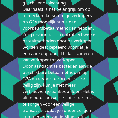
geschillenbeslechting.
Daarnaast is het belangrijk om op
te merken dat sommige verkopers
op G2A mogelijk hun eigen
voorkeursbetaalmethoden hebben.
Zorg ervoor dat je controleert welke
betaalmethoden door de verkoper
worden geaccepteerd voordat je
een aankoop doet. Dit kan variëren
van verkoper tot verkoper.
Door aandacht te besteden aan de
beschikbare betaalmethoden op
G2A en ervoor te zorgen dat ze
veilig zijn, kun je met meer
vertrouwen je aankoop doen. Het is
altijd beter om voorzichtig te zijn en
te zorgen voor een veilige
transactie, zodat je zonder zorgen
kunt genieten van je Minecraft-