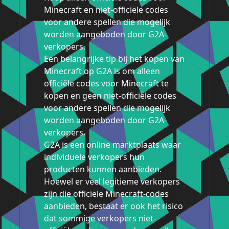
Minecraft en niet-officiële codes
voor andere spellen die mogelijk
worden aangeboden door G2A-
verkopers.
Een belangrijke tip bij het kopen van
Minecraft op G2A is om alleen
officiële codes voor Minecraft te
kopen en geen niet-officiële codes
voor andere spellen die mogelijk
worden aangeboden door G2A-
verkopers.
G2A is een online marktplaats waar
individuele verkopers hun
producten kunnen aanbieden.
Hoewel er veel legitieme verkopers
zijn die officiële Minecraft-codes
aanbieden, bestaat er ook het risico
dat sommige verkopers niet-