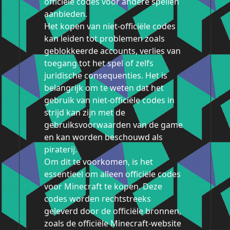
officiële codes voor andere spellen
aanbieden.
Het kopen van niet-officiële codes
kan leiden tot problemen zoals
geblokkeerde accounts, verlies van
toegang tot het spel of zelfs
juridische consequenties. Het is
belangrijk om te weten dat het
gebruik van niet-officiële codes in
strijd kan zijn met de
gebruiksvoorwaarden van de game
en kan worden beschouwd als
piraterij.
Om dit te voorkomen, is het
essentieel om alleen officiële codes
voor Minecraft te kopen. Deze
codes worden rechtstreeks
geleverd door de officiële bronnen,
zoals de officiële Minecraft-website