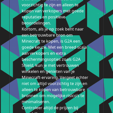
voorzichtig te zijn en alleen te
kopen van verkopers met goede
reputaties en positieve
beoordelingen.
Kortom, als je op zoek bent naar
een betrouwbare bron om
Minecraft te kopen, is G2A een
goede keuze. Met een breed scala
aan verkopers en extra
beschermingsopties zoals G2A
Shield, kun je met vertrouwen
winkelen en genieten van je
Minecraft-ervaring. Vergeet echter
niet om altijd voorzichtig te zijn en
alleen te kopen van betrouwbare
bronnen om mogelijke risico’s te
minimaliseren.
Controleer altijd de prijzen bij