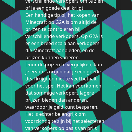
verschillende verkopers om te zien
of je een goede deal krijgt.
Een handige tip bij het kopen van
Minecraft op G2A is om altijd de
prijzen te controleren bij
verschillende verkopers. Op G2A is
er een breed scala aan verkopers
die Minecraft aanbieden, en de
prijzen kunnen variëren.
Door de prijzen te vergelijken, kun
je ervoor zorgen dat je een goede
deal krijgt en niet te veel betaalt
voor het spel. Het kan voorkomen
dat sommige verkopers lagere
prijzen bieden dan anderen,
waardoor je geld kunt besparen.
Het is echter belangrijk om
voorzichtig te zijn bij het selecteren
van verkopers op basis van prijs