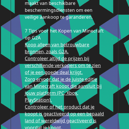
maakt van beschikbare
beschermingsdiensten om een
veilige aankoop te garanderen.
7 Tips voor het Kopen van Minecraft
op G2A
Koop alleen van betrouwbare
bronnen, zoals G2A.
Controleer altijd de prijzen bij
verschillende verkopers om te zien
of je een goede deal krijgt.
Zorg ervoor dat je de juiste editie
van Minecraft koopt die aansluit bij
jouw platform (PC, Xbox,
PlayStation).
Controleer of het product dat je
koopt is geactiveerd op een bepaald
land of wereldwijd geactiveerd is
voordat je koopt.