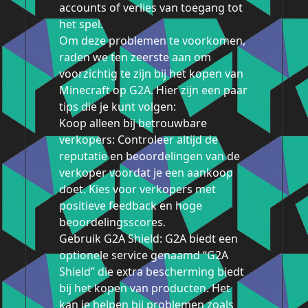
accounts of verlies van toegang tot
het spel.
Om deze problemen te voorkomen,
raden we ten zeerste aan om
voorzichtig te zijn bij het kopen van
Minecraft op G2A. Hier zijn een paar
tips die je kunt volgen:
Koop alleen bij betrouwbare
verkopers: Controleer altijd de
reputatie en beoordelingen van de
verkoper voordat je een aankoop
doet. Kies voor verkopers met
positieve feedback en hoge
beoordelingsscores.
Gebruik G2A Shield: G2A biedt een
optionele service genaamd “G2A
Shield” die extra bescherming biedt
bij het kopen van producten. Het
kan je helpen bij problemen zoals