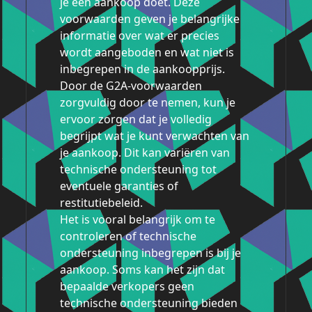
je een aankoop doet. Deze
voorwaarden geven je belangrijke
informatie over wat er precies
wordt aangeboden en wat niet is
inbegrepen in de aankoopprijs.
Door de G2A-voorwaarden
zorgvuldig door te nemen, kun je
ervoor zorgen dat je volledig
begrijpt wat je kunt verwachten van
je aankoop. Dit kan variëren van
technische ondersteuning tot
eventuele garanties of
restitutiebeleid.
Het is vooral belangrijk om te
controleren of technische
ondersteuning inbegrepen is bij je
aankoop. Soms kan het zijn dat
bepaalde verkopers geen
technische ondersteuning bieden