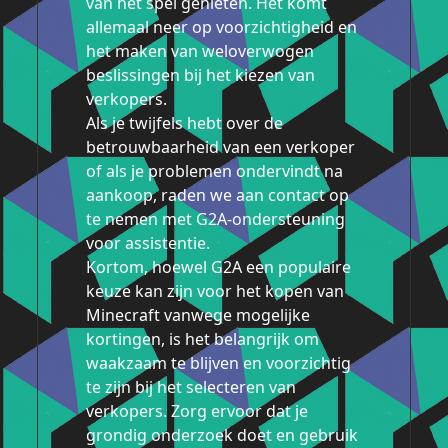
van het spel genieten. Het komt
allemaal neer op voorzichtigheid en
het maken van weloverwogen
beslissingen bij het kiezen van
verkopers.
Als je twijfels hebt over de
betrouwbaarheid van een verkoper
of als je problemen ondervindt na
aankoop, raden we aan contact op
te nemen met G2A-ondersteuning
voor assistentie.
Kortom, hoewel G2A een populaire
keuze kan zijn voor het kopen van
Minecraft vanwege mogelijke
kortingen, is het belangrijk om
waakzaam te blijven en voorzichtig
te zijn bij het selecteren van
verkopers. Zorg ervoor dat je
grondig onderzoek doet en gebruik