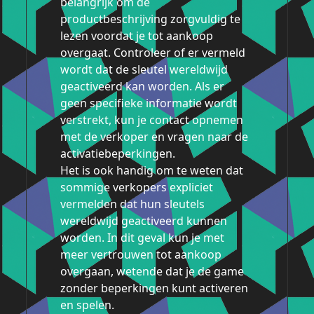
belangrijk om de
productbeschrijving zorgvuldig te
lezen voordat je tot aankoop
overgaat. Controleer of er vermeld
wordt dat de sleutel wereldwijd
geactiveerd kan worden. Als er
geen specifieke informatie wordt
verstrekt, kun je contact opnemen
met de verkoper en vragen naar de
activatiebeperkingen.
Het is ook handig om te weten dat
sommige verkopers expliciet
vermelden dat hun sleutels
wereldwijd geactiveerd kunnen
worden. In dit geval kun je met
meer vertrouwen tot aankoop
overgaan, wetende dat je de game
zonder beperkingen kunt activeren
en spelen.