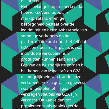
bespreken.
Het is belangrijk op te merken dat
hoewel G2A een populaire
marktplaats is, er enige
bezorgdheid bestaat over de
legitimiteit en betrouwbaarheid van
sommige verkopers op het
platform. Dit komt door het feit dat
G2A een open marktplaats is waar
individuele verkopers hun
producten kunnen aanbieden.
Een van de belangrijkste zorgen bij
het kopen van Minecraft op G2A is
de mogelijkheid van frauduleuze
verkopers. Er zijn gevallen geweest
waarin gestolen of illegaal
verkregen sleutels via G2A zijn
verkocht. Dit kan leiden tot
problemen zoals geblokkeerde