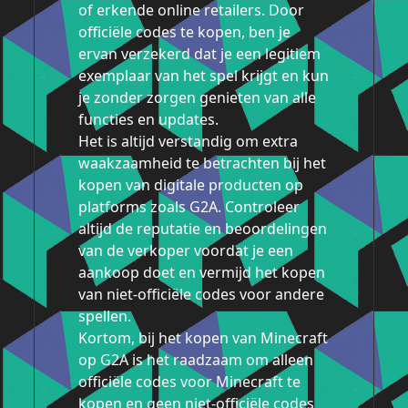
of erkende online retailers. Door
officiële codes te kopen, ben je
ervan verzekerd dat je een legitiem
exemplaar van het spel krijgt en kun
je zonder zorgen genieten van alle
functies en updates.
Het is altijd verstandig om extra
waakzaamheid te betrachten bij het
kopen van digitale producten op
platforms zoals G2A. Controleer
altijd de reputatie en beoordelingen
van de verkoper voordat je een
aankoop doet en vermijd het kopen
van niet-officiële codes voor andere
spellen.
Kortom, bij het kopen van Minecraft
op G2A is het raadzaam om alleen
officiële codes voor Minecraft te
kopen en geen niet-officiële codes