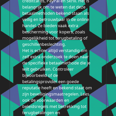
creditcards, PayPal en Skrill. Het is
belangrijk om te weten dat deze
betaalmethoden bekend staan als
veilig en betrouwbaar in de online
handel. Ze bieden vaak extra
bescherming voor kopers, zoals
mogelijkheid tot terugbetaling of
geschillenbeslechting.
Het is echter altijd verstandig om
zelf extra onderzoek te doen naar
de specifieke betaalmethode die je
wilt gebruiken. Controleer
bijvoorbeeld of de
betalingsprovider een goede
reputatie heeft en bekend staat om
zijn beveiligingsmaatregelen. Lees
ook de voorwaarden en
beleidsregels met betrekking tot
terugbetalingen en