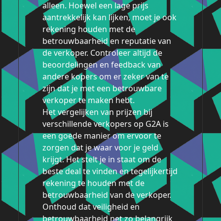
alleen. Hoewel een lage prijs
aantrekkelijk kan lijken, moet je ook
rekening houden met de
betrouwbaarheid en reputatie van
de verkoper. Controleer altijd de
beoordelingen en feedback van
andere kopers om er zeker van te
zijn dat je met een betrouwbare
verkoper te maken hebt.
Het vergelijken van prijzen bij
verschillende verkopers op G2A is
een goede manier om ervoor te
zorgen dat je waar voor je geld
krijgt. Het stelt je in staat om de
beste deal te vinden en tegelijkertijd
rekening te houden met de
betrouwbaarheid van de verkoper.
Onthoud dat veiligheid en
betrouwbaarheid net zo belangrijk