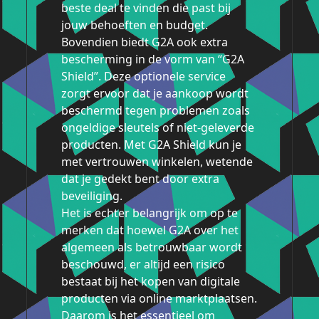
beste deal te vinden die past bij
jouw behoeften en budget.
Bovendien biedt G2A ook extra
bescherming in de vorm van “G2A
Shield”. Deze optionele service
zorgt ervoor dat je aankoop wordt
beschermd tegen problemen zoals
ongeldige sleutels of niet-geleverde
producten. Met G2A Shield kun je
met vertrouwen winkelen, wetende
dat je gedekt bent door extra
beveiliging.
Het is echter belangrijk om op te
merken dat hoewel G2A over het
algemeen als betrouwbaar wordt
beschouwd, er altijd een risico
bestaat bij het kopen van digitale
producten via online marktplaatsen.
Daarom is het essentieel om