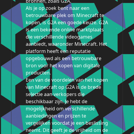
bronnen, zoals G2A.
Als je op zoek bent naar een
betrouwbare plek om Minecraft te
kopen, is G2A een goede keuze. G2A
is een bekende online marktplaats
die verschillende videogames
aanbiedt, waaronder Minecraft. Het
platform heeft een reputatie
opgebouwd als een betrouwbare
bron voor het kopen van digitale
producten.
Een van de voordelen van het kopen
van Minecraft op G2A is de brede
selectie aan verkopers die
beschikbaar zijn. Je hebt de
mogelijkheid om verschillende
aanbiedingen en prijzen te
vergelijken voordat je een beslissing
neemt. Dit geeft je de vrijheid om de