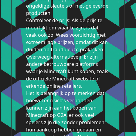
ongeldige sleutels of niet-geleverde
producten.
Controleer de prijs: Als de prijs te
mooi lijkt om waar te zijn, is dat
vaak ook zo. Wees voorzichtig met
extreem lage prijzen, omdat dit kan
duiden op frauduleuze praktijken.
Overweeg alternatieven: Er zijn
andere betrouwbare platforms
waar je Minecraft kunt kopen, zoals
de officiële Minecraft-website of
erkende online retailers.
Het is belangrijk op te merken dat
hoewel er risico’s verbonden
kunnen zijn aan het kopen van
Minecraft op G2A, er ook veel
spelers zijn die zonder problemen
hun aankoop hebben gedaan en