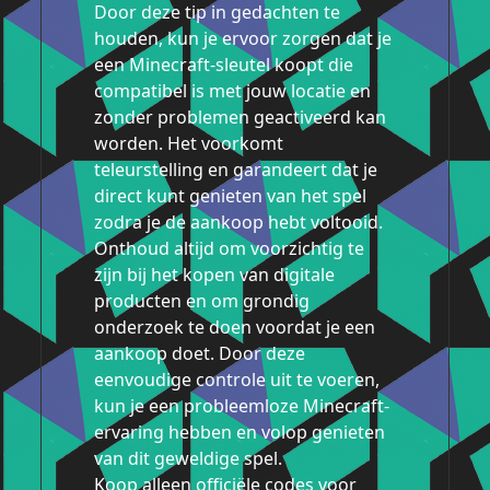
Door deze tip in gedachten te
houden, kun je ervoor zorgen dat je
een Minecraft-sleutel koopt die
compatibel is met jouw locatie en
zonder problemen geactiveerd kan
worden. Het voorkomt
teleurstelling en garandeert dat je
direct kunt genieten van het spel
zodra je de aankoop hebt voltooid.
Onthoud altijd om voorzichtig te
zijn bij het kopen van digitale
producten en om grondig
onderzoek te doen voordat je een
aankoop doet. Door deze
eenvoudige controle uit te voeren,
kun je een probleemloze Minecraft-
ervaring hebben en volop genieten
van dit geweldige spel.
Koop alleen officiële codes voor