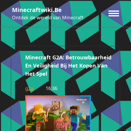
Ga
Minecraftwiki.be
naar
de
Ontdek de wereld van Minecraft
inhoud
Minecraft G2A: Betrouwbaarheid
En Veiligheid Bij Het Kopen Van
Het Spel
g2a
16:36