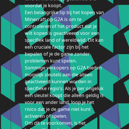
voordat je koopt.
Een belangrijke tip bij het kopen van
Minecraft op G2A is om te
controleren of het product dat je
wilt kopen is geactiveerd voor een
specifiek land of wereldwijd. Dit kan
een cruciale factor zijn bij het
bepalen of je de game zonder
problemen kunt spelen.
Sommige verkopers op G2A bieden
mogelijk sleutels aan die alleen
geactiveerd kunnen worden in
specifieke regio’s. Als je per ongeluk
een sleutel koopt die alleen geldig is
voor een ander land, loop je het
risico dat je de game niet kunt
activeren of spelen.
Om dit te voorkomen, is het