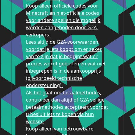
Koop alleen officiële codes voor
Minecraft en niet-officiële codes
voor andere spellen die mogelijk
worden aangeboden door G2A-
verkopers.
Lees altijd de G2A-voorwaarden
voordat je iets koopt om er zeker
van te zijn dat je begrijpt wat er
precies wordt geboden en wat niet
inbegrepen is in de aankoopprijs
(bijvoorbeeld technische
ondersteuning).
Als het gaat om betaalmethodes,
controleer dan altijd of G2A veilige
betaalmethodes accepteert voordat
u besluit iets te kopen via hun
website
Koop alleen van betrouwbare