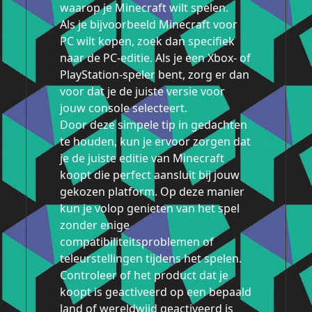
waarop je Minecraft wilt spelen.
Als je bijvoorbeeld Minecraft voor
PC wilt kopen, zoek dan specifiek
naar de PC-editie. Als je een Xbox- of
PlayStation-speler bent, zorg er dan
voor dat je de juiste versie voor
jouw console selecteert.
Door deze simpele tip in gedachten
te houden, kun je ervoor zorgen dat
je de juiste editie van Minecraft
koopt die perfect aansluit bij jouw
gekozen platform. Op deze manier
kun je volop genieten van het spel
zonder enige
compatibiliteitsproblemen of
teleurstellingen tijdens het spelen.
Controleer of het product dat je
koopt is geactiveerd op een bepaald
land of wereldwijd geactiveerd is