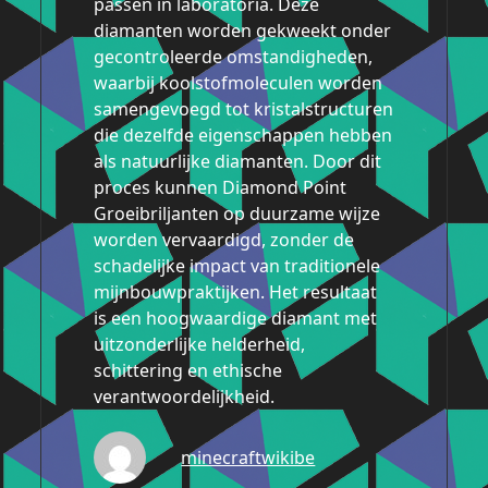
passen in laboratoria. Deze
diamanten worden gekweekt onder
gecontroleerde omstandigheden,
waarbij koolstofmoleculen worden
samengevoegd tot kristalstructuren
die dezelfde eigenschappen hebben
als natuurlijke diamanten. Door dit
proces kunnen Diamond Point
Groeibriljanten op duurzame wijze
worden vervaardigd, zonder de
schadelijke impact van traditionele
mijnbouwpraktijken. Het resultaat
is een hoogwaardige diamant met
uitzonderlijke helderheid,
schittering en ethische
verantwoordelijkheid.
minecraftwikibe