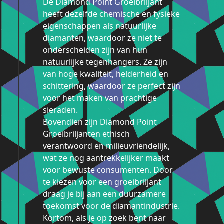
De Diamond Point Groeibriljant
heeft dezelfde chemische en fysieke
eigenschappen als natuurlijke
diamanten, waardoor ze niet te
onderscheiden zijn van hun
natuurlijke tegenhangers. Ze zijn
van hoge kwaliteit, helderheid en
schittering, waardoor ze perfect zijn
voor het maken van prachtige
sieraden.
Bovendien zijn Diamond Point
Groeibriljanten ethisch
verantwoord en milieuvriendelijk,
wat ze nog aantrekkelijker maakt
voor bewuste consumenten. Door
te kiezen voor een groeibriljant
draag je bij aan een duurzamere
toekomst voor de diamantindustrie.
Kortom, als je op zoek bent naar