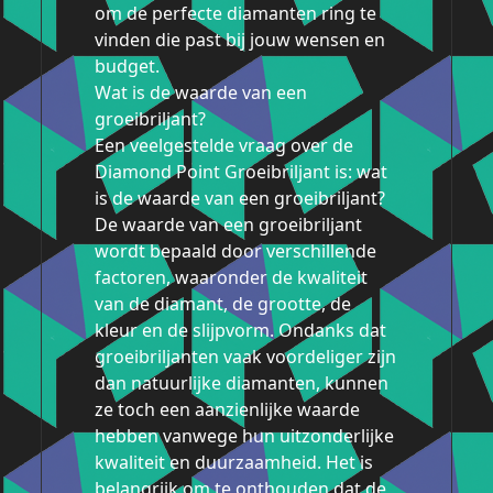
om de perfecte diamanten ring te
vinden die past bij jouw wensen en
budget.
Wat is de waarde van een
groeibriljant?
Een veelgestelde vraag over de
Diamond Point Groeibriljant is: wat
is de waarde van een groeibriljant?
De waarde van een groeibriljant
wordt bepaald door verschillende
factoren, waaronder de kwaliteit
van de diamant, de grootte, de
kleur en de slijpvorm. Ondanks dat
groeibriljanten vaak voordeliger zijn
dan natuurlijke diamanten, kunnen
ze toch een aanzienlijke waarde
hebben vanwege hun uitzonderlijke
kwaliteit en duurzaamheid. Het is
belangrijk om te onthouden dat de