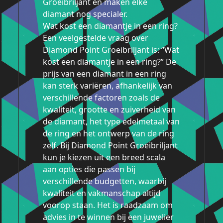
Groeibriljant en maken elke
diamant nog specialer.
Wat kost een diamantje in een ring?
Een veelgestelde vraag over
Diamond Point Groeibriljant is: “Wat
kost een diamantje in een ring?” De
prijs van een diamant in een ring
kan sterk variëren, afhankelijk van
verschillende factoren zoals de
kwaliteit, grootte en zuiverheid van
de diamant, het type edelmetaal van
de ring en het ontwerp van de ring
zelf. Bij Diamond Point Groeibriljant
kun je kiezen uit een breed scala
aan opties die passen bij
verschillende budgetten, waarbij
kwaliteit en vakmanschap altijd
voorop staan. Het is raadzaam om
advies in te winnen bij een juwelier