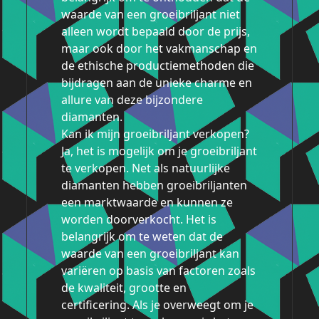
waarde van een groeibriljant niet
alleen wordt bepaald door de prijs,
maar ook door het vakmanschap en
de ethische productiemethoden die
bijdragen aan de unieke charme en
allure van deze bijzondere
diamanten.
Kan ik mijn groeibriljant verkopen?
Ja, het is mogelijk om je groeibriljant
te verkopen. Net als natuurlijke
diamanten hebben groeibriljanten
een marktwaarde en kunnen ze
worden doorverkocht. Het is
belangrijk om te weten dat de
waarde van een groeibriljant kan
variëren op basis van factoren zoals
de kwaliteit, grootte en
certificering. Als je overweegt om je