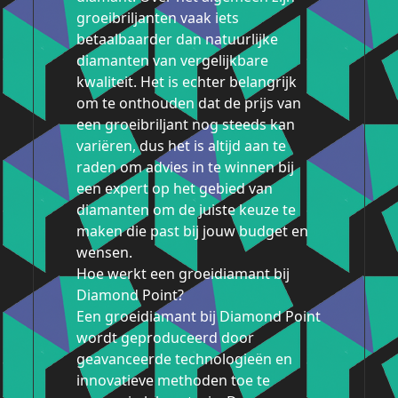
groeibriljanten vaak iets
betaalbaarder dan natuurlijke
diamanten van vergelijkbare
kwaliteit. Het is echter belangrijk
om te onthouden dat de prijs van
een groeibriljant nog steeds kan
variëren, dus het is altijd aan te
raden om advies in te winnen bij
een expert op het gebied van
diamanten om de juiste keuze te
maken die past bij jouw budget en
wensen.
Hoe werkt een groeidiamant bij
Diamond Point?
Een groeidiamant bij Diamond Point
wordt geproduceerd door
geavanceerde technologieën en
innovatieve methoden toe te