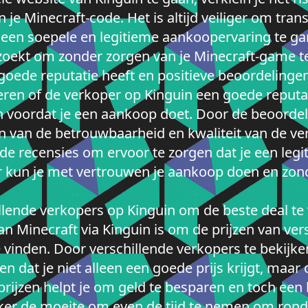
e Minecraft-code. Het is altijd veiliger om tran
een soepele en legitieme aankoopervaring te gar
zoekt om zonder zorgen van je Minecraft-game t
goede reputatie heeft en positieve beoordelinge
leren of de verkoper op Kinguin een goede reputat
 voordat je een aankoop doet. Door de beoordel
en van de betrouwbaarheid en kwaliteit van de ver
de recensies om ervoor te zorgen dat je een leg
 kun je met vertrouwen je aankoop doen en zond
illende verkopers op Kinguin om de beste deal te
an Minecraft via Kinguin is om de prijzen van ver
e vinden. Door verschillende verkopers te bekijk
en dat je niet alleen een goede prijs krijgt, ma
 prijzen helpt je om geld te besparen en toch een
ker de moeite om even de tijd te nemen om rond 