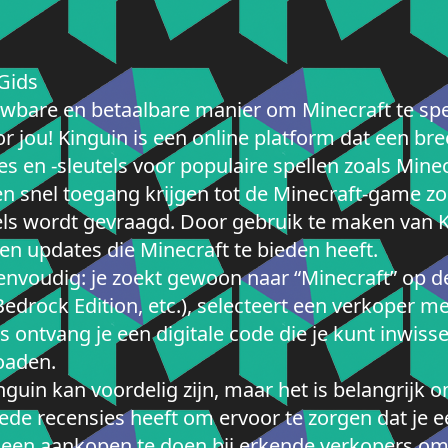
Gids
uwbare en betaalbare manier om Minecraft te spe
r jou! Kinguin is een online platform dat een bre
en -sleutels voor populaire spellen zoals Minec
n snel toegang krijgen tot de Minecraft-game zon
nkels wordt gevraagd. Door gebruik te maken van 
 en updates die Minecraft te bieden heeft.
envoudig: je zoekt gewoon naar “Minecraft” op de
 Bedrock Edition, etc.), selecteert een verkoper 
 ontvang je een digitale code die je kunt inwissel
oaden.
guin kan voordelig zijn, maar het is belangrijk om
de recensies heeft om ervoor te zorgen dat je e
leen aankopen te doen bij erkende verkopers om