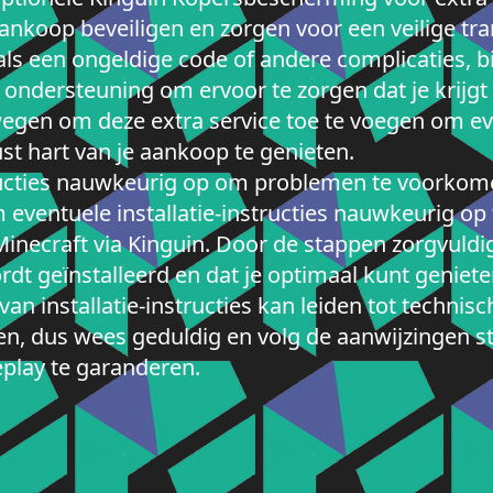
nkoop beveiligen en zorgen voor een veilige tran
ls een ongeldige code of andere complicaties, 
ondersteuning om ervoor te zorgen dat je krijgt 
wegen om deze extra service toe te voegen om eve
t hart van je aankoop te genieten.
tructies nauwkeurig op om problemen te voorkome
m eventuele installatie-instructies nauwkeurig o
inecraft via Kinguin. Door de stappen zorgvuldig
dt geïnstalleerd en dat je optimaal kunt geniete
an installatie-instructies kan leiden tot techni
en, dus wees geduldig en volg de aanwijzingen 
play te garanderen.