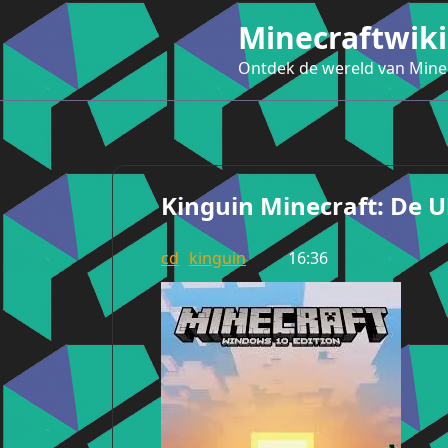
Ga
Minecraftwiki
naar
de
Ontdek de wereld van Mine
inhoud
Kinguin Minecraft: De U
cd
kinguin
16:36