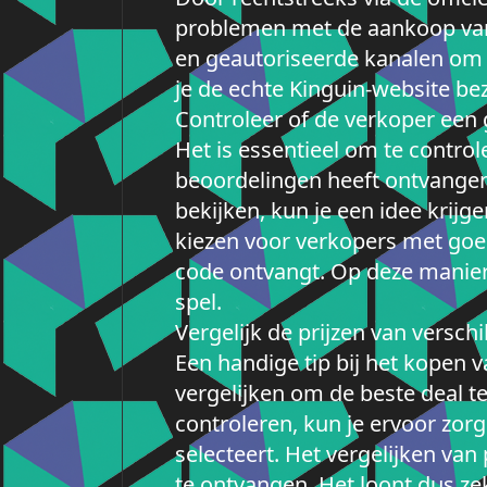
problemen met de aankoop van j
en geautoriseerde kanalen om 
je de echte Kinguin-website be
Controleer of de verkoper een 
Het is essentieel om te contro
beoordelingen heeft ontvangen
bekijken, kun je een idee krijg
kiezen voor verkopers met goe
code ontvangt. Op deze manier
spel.
Vergelijk de prijzen van versch
Een handige tip bij het kopen v
vergelijken om de beste deal t
controleren, kun je ervoor zorg
selecteert. Het vergelijken van
te ontvangen. Het loont dus ze