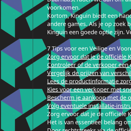
voorkomen.
Kortom, Kinguin biedt een hand
andere games. Als je op zoek b
Kinguin een goede optie zijn. V
7 Tips voor een Veilige en Voo
Zorg ervoor dat je de officiële
Controleer of de verkoper een 
Vergelijk de prijzen van versch
Lees de productinformatie zorgv
Kies voor een verkoper met snell
Bescherm je aankoop met de o
Volg eventuele installatie-ins
Zorg ervoor dat je de officiële
Het is van essentieel belang om
Door rechtstreeks via de offici