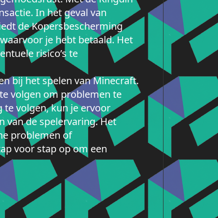
sactie. In het geval van
biedt de Kopersbescherming
waarvoor je hebt betaald. Het
ntuele risico’s te
n bij het spelen van Minecraft.
p te volgen om problemen te
 te volgen, kun je ervoor
n van de spelervaring. Het
sche problemen of
stap voor stap op om een