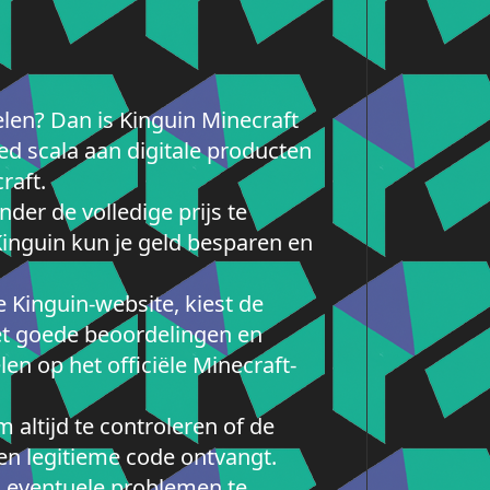
len? Dan is Kinguin Minecraft
ed scala aan digitale producten
raft.
der de volledige prijs te
Kinguin kun je geld besparen en
 Kinguin-website, kiest de
met goede beoordelingen en
en op het officiële Minecraft-
 altijd te controleren of de
en legitieme code ontvangt.
 eventuele problemen te