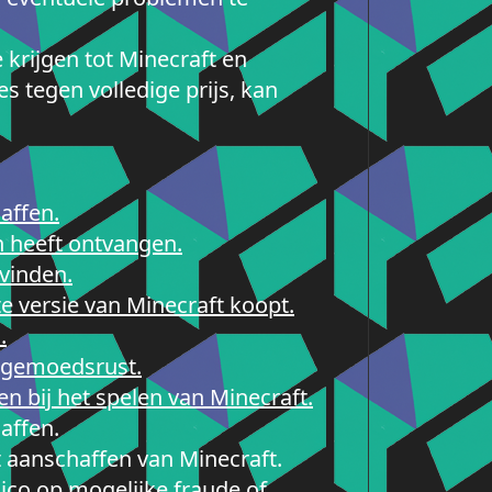
krijgen tot Minecraft en
s tegen volledige prijs, kan
affen.
n heeft ontvangen.
 vinden.
te versie van Minecraft koopt.
.
 gemoedsrust.
n bij het spelen van Minecraft.
affen.
t aanschaffen van Minecraft.
isico op mogelijke fraude of