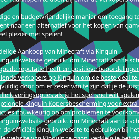
ige en budgetvriendelijke manier om toegang te 
ent naar een alternatief voor het kopen van game
eel plezier met spelen!
rdelige Aankoop van Minecraft via Kinguin
 Kinguin-website gebruikt om Minecraft aan te sch
goede reputatie heeft en positieve beoordelinge
illende verkopers op Kinguin om de beste deal te
uldig door om er zeker van te zijn dat je de juis
e leveringsopties als je het spel snel wilt spelen
ptionele Kinguin Kopersbescherming voor extra
tructies nauwkeurig op om problemen te voorkome
 Kinguin-website gebruikt om Minecraft aan te sch
 de officiële Kinguin-website te gebruiken bij he
ële website van Kinguin te gaan, verklein je het r