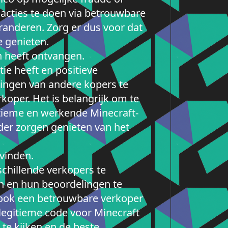
sacties te doen via betrouwbare
anderen. Zorg er dus voor dat
e genieten.
n heeft ontvangen.
ie heeft en positieve
ingen van andere kopers te
koper. Het is belangrijk om te
itieme en werkende Minecraft-
er zorgen genieten van het
 vinden.
schillende verkopers te
en en hun beoordelingen te
ar ook een betrouwbare verkoper
 legitieme code voor Minecraft
te kijken en de beste