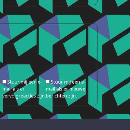
Stuur mij een e-
Stuur mij een e-
mail als er
mail als er nieuwe
vervolgreacties zijn.
berichten zijn.