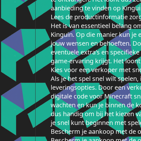
aanbieding te vinden op Kingui
Lees de productinformatie zorgv
Het is van essentieel belang o
Kinguin. Op die manier kun je e
jouw wensen en behoeften. Door 
eventuele extra’s en specifieke
game-ervaring krijgt. Het loont
Kies voor een verkoper met snell
Als je het spel snel wilt spele
leveringsopties. Door een verko
digitale code voor Minecraft sn
wachten en kun je binnen de kor
dus handig om bij het kiezen v
je snel kunt beginnen met spel
Bescherm je aankoop met de o
Bescherm je aankoop met de o