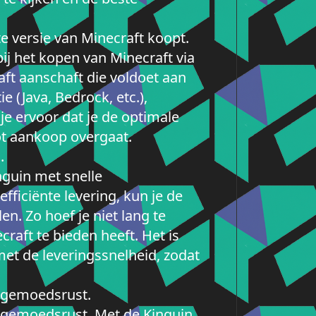
te versie van Minecraft koopt.
ij het kopen van Minecraft via
raft aanschaft die voldoet aan
 (Java, Bedrock, etc.),
je ervoor dat je de optimale
tot aankoop overgaat.
.
inguin met snelle
fficiënte levering, kun je de
n. Zo hoef je niet lang te
raft te bieden heeft. Het is
et de leveringssnelheid, zodat
 gemoedsrust.
 gemoedsrust. Met de Kinguin