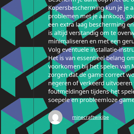
Kopersbescherming kun je je aa
problemen met je aankoop, zoa
een extra laag bescherming en 
is altijd verstandig om te over
minimaliseren en met een gerus
Volg eventuele installatie-ins
Het is van essentieel belang o
voorkomen bij het spelen van M
zorgen dat de game correct wor
negeren of verkeerd uitvoeren v
foutmeldingen tijdens het spel
soepele en probleemloze game
minecraftwikibe