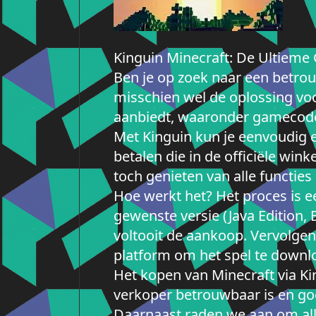
Kinguin Minecraft: De Ultieme 
Ben je op zoek naar een betro
misschien wel de oplossing voo
aanbiedt, waaronder gamecodes 
Met Kinguin kun je eenvoudig e
betalen die in de officiële wi
toch genieten van alle functies
Hoe werkt het? Het proces is e
gewenste versie (Java Edition,
voltooit de aankoop. Vervolgens
platform om het spel te downl
Het kopen van Minecraft via Kin
verkoper betrouwbaar is en goe
Daarnaast raden we aan om al