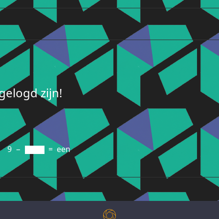
elogd zijn!
9
−
=
een