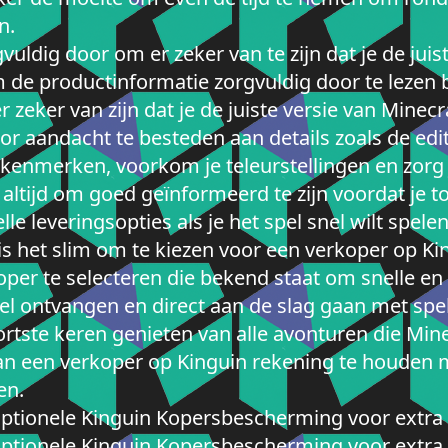
n.
uldig door om er zeker van te zijn dat je de juis
m de productinformatie zorgvuldig door te lezen b
r zeker van zijn dat je de juiste versie van Minec
aandacht te besteden aan details zoals de editie
 kenmerken, voorkom je teleurstellingen en zorg 
 altijd om goed geïnformeerd te zijn voordat je 
e leveringsopties als je het spel snel wilt spelen
n, is het slim om te kiezen voor een verkoper op K
per te selecteren die bekend staat om snelle en e
el ontvangen en direct aan de slag gaan met spele
tste keren genieten van alle avonturen die Minec
an een verkoper op Kinguin rekening te houden m
en.
ptionele Kinguin Kopersbescherming voor extra
ptionele Kinguin Kopersbescherming voor extra