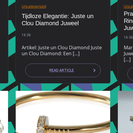
Uncategorized
Unca
Pra
Tijdloze Elegantie: Juste un
Rin
Clou Diamond Juweel
Juw
16:36
16:36
Artikel: Juste un Clou Diamond Juste
Mar
n
un Clou Diamond: Een […]
Juw
[…]
READ ARTICLE