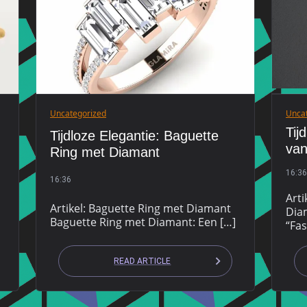
Uncategorized
Unca
Tij
Tijdloze Elegantie: Baguette
van
Ring met Diamant
16:36
16:36
Art
Artikel: Baguette Ring met Diamant
Dia
Baguette Ring met Diamant: Een […]
“Fas
READ ARTICLE