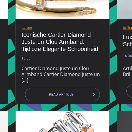
cartier
brille
Iconische Cartier Diamond
Lux
Juste un Clou Armband:
Sch
Tijdloze Elegante Schoonheid
16:36
16:36
t
Cartier Diamond Juste un Clou
Arti
Armband Cartier Diamond Juste un
Bril
[…]
READ ARTICLE