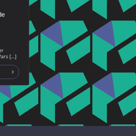
de
n
er
ars […]