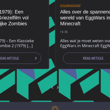
Uncategorized
1979): Een
Alles over de spannen
riezelfilm vol
wereld van EggWars i
ijke Zombies
Minecraft
16:36
79) – Een Klassieke
Alles wat je moet weten ov
ombie 2 (1979) […]
EggWars in Minecraft EggW
READ ARTICLE
READ ARTICLE