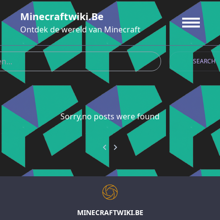
Ga
Minecraftwiki.be
naar
de
Ontdek de wereld van Minecraft
inhoud
SEARCH
Sorry,no posts were found
MINECRAFTWIKI.BE