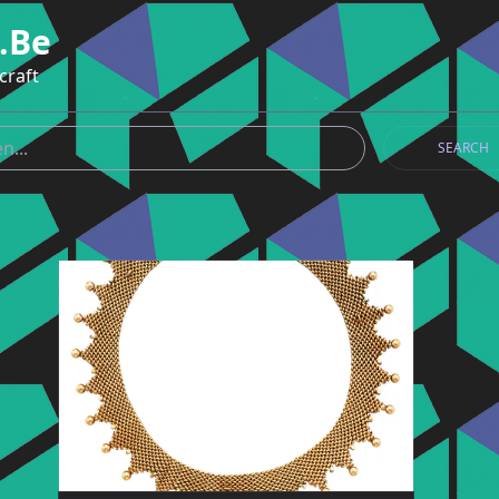
.be
craft
SEARCH