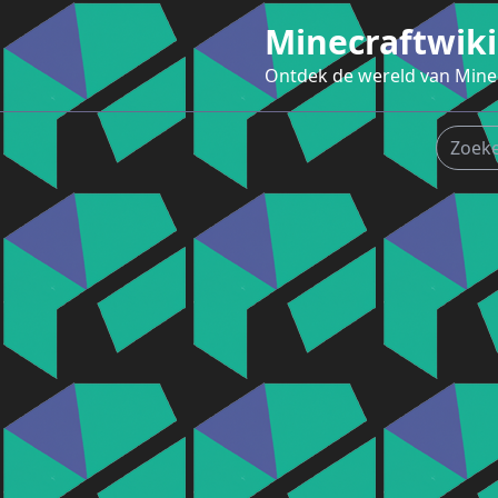
Ga
Minecraftwiki
naar
de
Ontdek de wereld van Mine
inhoud