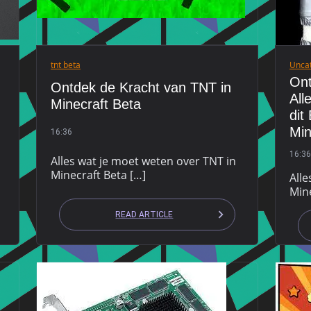
tnt beta
Unca
Ont
Ontdek de Kracht van TNT in
All
Minecraft Beta
dit
Min
16:36
16:36
Alles wat je moet weten over TNT in
Minecraft Beta […]
Alle
Mine
READ ARTICLE