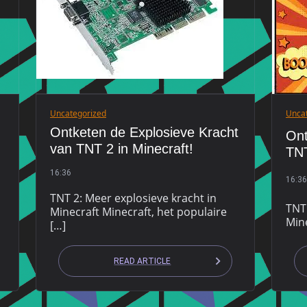
Uncategorized
Unca
Ontketen de Explosieve Kracht
Ont
van TNT 2 in Minecraft!
TNT
16:36
16:36
TNT 2: Meer explosieve kracht in
TNT
Minecraft Minecraft, het populaire
Mine
[…]
READ ARTICLE