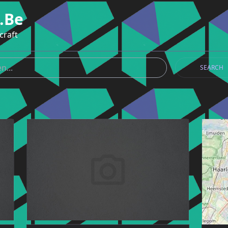
.be
craft
SEARCH