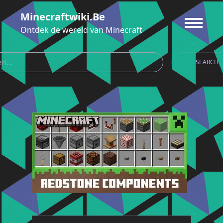
Ga
Minecraftwiki.be
naar
de
Ontdek de wereld van Minecraft
inhoud
SEARCH