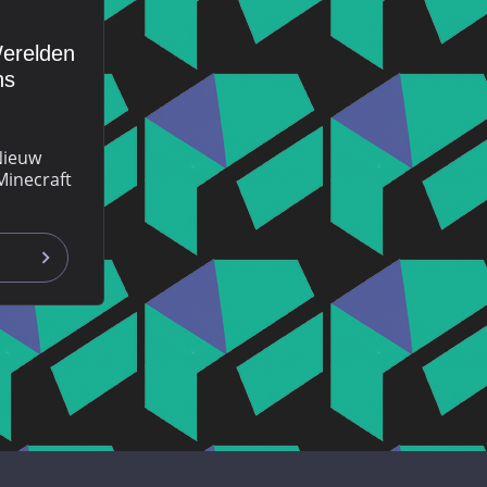
erelden
ns
Nieuw
Minecraft