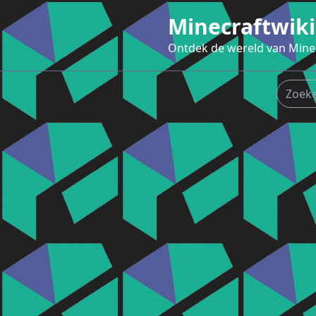
Ga
Minecraftwiki
naar
de
Ontdek de wereld van Mine
inhoud