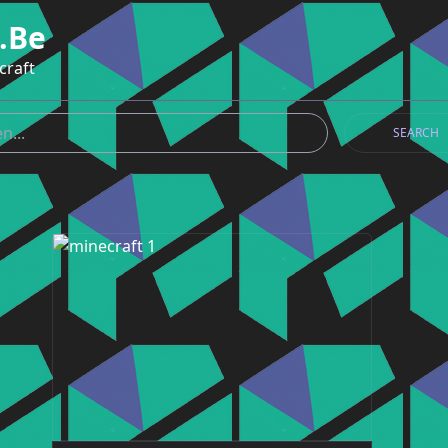
.be
craft
SEARCH