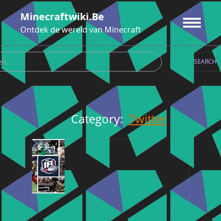
Ga
Minecraftwiki.be
naar
de
Ontdek de wereld van Minecraft
inhoud
SEARCH
Category:
Twitter