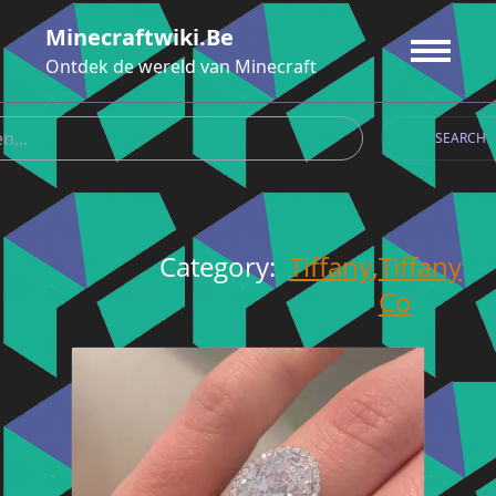
Ga
Minecraftwiki.be
naar
de
Ontdek de wereld van Minecraft
inhoud
SEARCH
Category:
Tiffany
,
Tiffany
Co