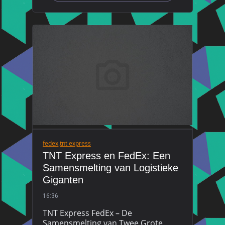
fedex
,
tnt express
TNT Express en FedEx: Een
Samensmelting van Logistieke
Giganten
16:36
TNT Express FedEx – De
Samensmelting van Twee Grote